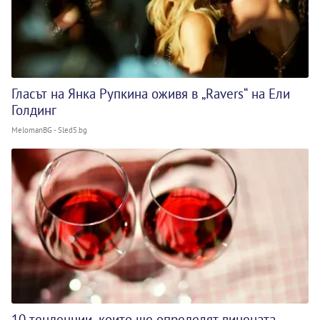
Гласът на Янка Рупкина оживя в „Ravers“ на Ели
Голдинг
MelomanBG - Sled5.bg
10 тенденции, които ще определят винената