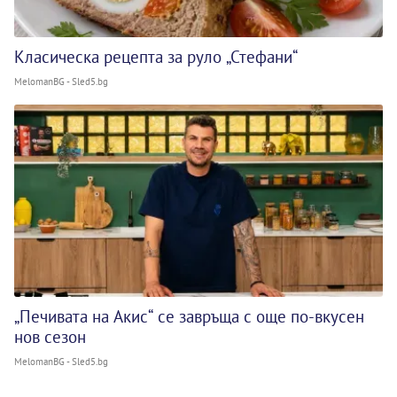
Класическа рецепта за руло „Стефани“
MelomanBG - Sled5.bg
„Печивата на Акис“ се завръща с още по-вкусен
нов сезон
MelomanBG - Sled5.bg