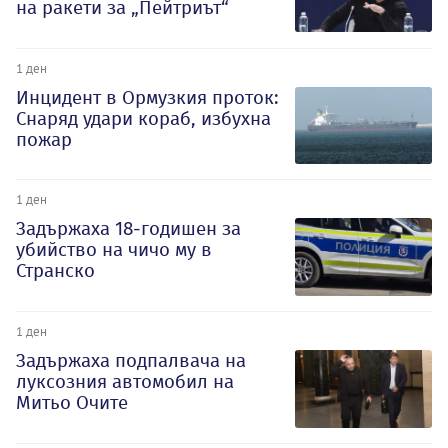
на ракети за „Пейтриът“
1 ден
Инцидент в Ормузкия проток:
Снаряд удари кораб, избухна
пожар
1 ден
Задържаха 18-годишен за
убийство на чичо му в
Странско
1 ден
Задържаха подпалвача на
луксозния автомобил на
Митьо Очите