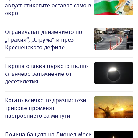
август етикетите остават само в
евро
Ограничават движението по
„Тракия“, „Струма“ и през
Кресненското дефиле
Европа очаква първото пълно
слънчево затъмнение от
десетилетия
Когато всичко те дразни: тези
трикове променят
настроението за минути
Почина бащата на Лионел Меси