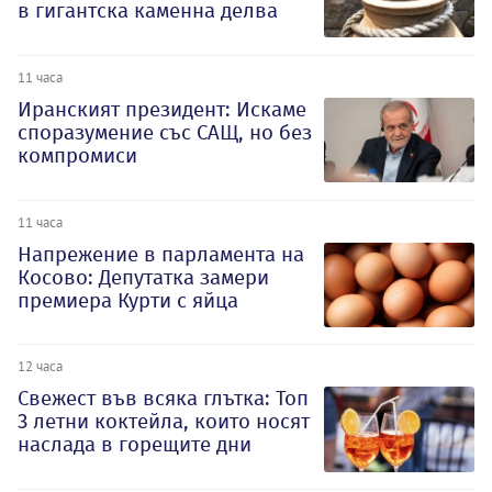
в гигантска каменна делва
11 часа
Иранският президент: Искаме
споразумение със САЩ, но без
компромиси
11 часа
Напрежение в парламента на
Косово: Депутатка замери
премиера Курти с яйца
12 часа
Свежест във всяка глътка: Топ
3 летни коктейла, които носят
наслада в горещите дни