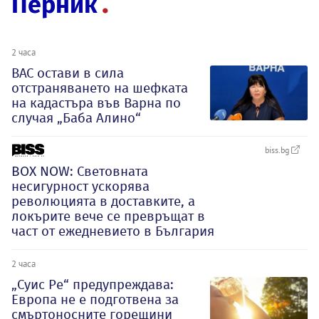
Перник
2 часа
ВАС остави в сила
отстраняването на шефката
на кадастъра във Варна по
случая „Баба Алино“
biss.bg
BOX NOW: Световната
несигурност ускорява
революцията в доставките, а
локърите вече се превръщат в
част от ежедневието в България
2 часа
„Суис Ре“ предупреждава:
Европа не е подготвена за
смъртоносните горещини