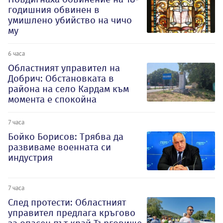
годишния обвинен в
умишлено убийство на чичо
му
6 часа
Oбластният управител на
Добрич: Обстановката в
района на село Кардам към
момента е спокойна
7 часа
Бойко Борисов: Трябва да
развиваме военната си
индустрия
7 часа
След протести: Областният
управител предлага кръгово