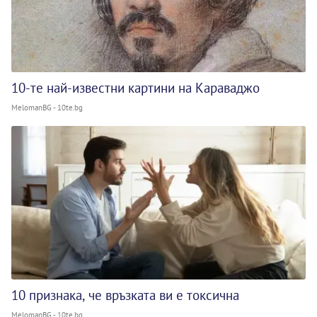
10-те най-известни картини на Караваджо
MelomanBG - 10te.bg
10 признака, че връзката ви е токсична
MelomanBG - 10te.bg