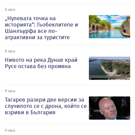
8 часа
„Нулевата точка на
историята“: Гьобеклитепе и
Шанлъурфа все по-
атрактивни за туристите
8 часа
Нивото на река Дунав край
Русе остава без промяна
9 часа
Тагарев разкри две версии за
случилото се с дрона, който се
взриви в България
9 часа