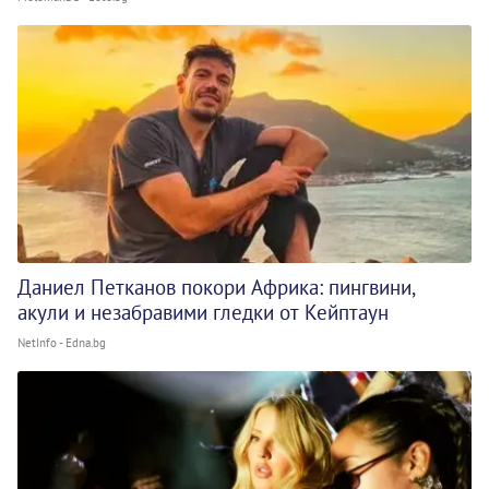
Даниел Петканов покори Африка: пингвини,
акули и незабравими гледки от Кейптаун
NetInfo - Edna.bg