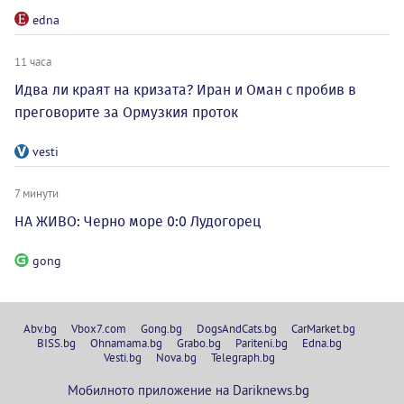
edna
11 часа
Идва ли краят на кризата? Иран и Оман с пробив в
преговорите за Ормузкия проток
vesti
7 минути
НА ЖИВО: Черно море 0:0 Лудогорец
gong
Abv.bg
Vbox7.com
Gong.bg
DogsAndCats.bg
CarMarket.bg
BISS.bg
Ohnamama.bg
Grabo.bg
Pariteni.bg
Edna.bg
Vesti.bg
Nova.bg
Telegraph.bg
Мобилното приложение на Dariknews.bg