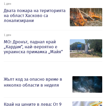
1 ден
Двата пожара на територията
на област Хасково са
локализирани
1 ден
МО: Дронът, паднал край
„Кардам“, най-вероятно е
украинска примамка „Майя“
Жълт код за опасно време в
няколко области в неделя
Край на цените в лева: От 9