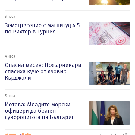
3 часа
Земетресение с магнитуд 4,5
по Рихтер в Турция
4 часа
Опасна мисия: Пожарникари
спасиха куче от язовир
Кърджали
5 часа
Йотова: Младите морски
офицери да бранят
суверенитета на България