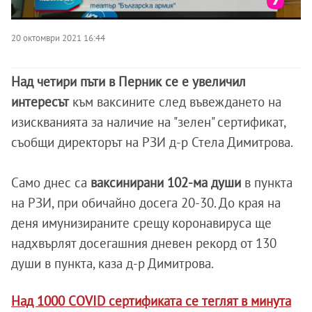
20 октомври 2021 16:44
Над четири пъти в Перник се е увеличил
интересът
към ваксините след въвеждането на
изискванията за наличие на "зелен" сертификат,
съобщи директорът на РЗИ д-р Стела Димитрова.
Само днес са
ваксинирани 102-ма души
в пункта
на РЗИ, при обичайно досега 20-30. До края на
деня имунизираните срещу коронавируса ще
надхвърлят досегашния дневен рекорд от 130
души в пункта, каза д-р Димитрова.
Над 1000 COVID сертификата се теглят в минута