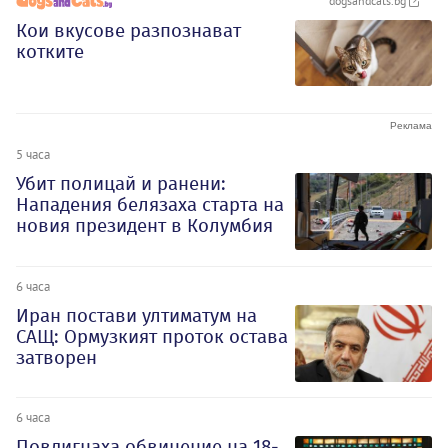
dogsandcats.bg
Кои вкусове разпознават
котките
5 часа
Убит полицай и ранени:
Нападения белязаха старта на
новия президент в Колумбия
6 часа
Иран постави ултиматум на
САЩ: Ормузкият проток остава
затворен
6 часа
Повдигнаха обвинение на 18-