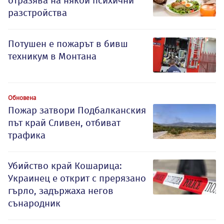
отразява на някои психични
разстройства
Потушен е пожарът в бивш
техникум в Монтана
Обновена
Пожар затвори Подбалканския
път край Сливен, отбиват
трафика
Убийство край Кошарица:
Украинец е открит с прерязано
гърло, задържаха негов
сънародник