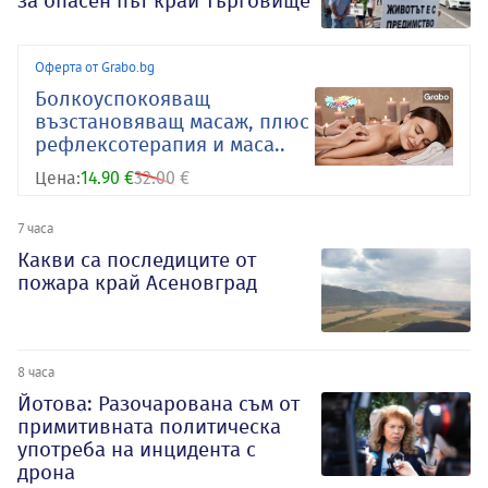
за опасен път край Търговище
Оферта от Grabo.bg
Болкоуспокояващ
възстановяващ масаж, плюс
рефлексотерапия и маса..
Цена:
14.90 €
32.00 €
7 часа
Какви са последиците от
пожара край Асеновград
8 часа
Йотова: Разочарована съм от
примитивната политическа
употреба на инцидента с
дрона