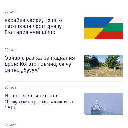
22 часа
Украйна увери, че не е
насочвала дрон срещу
България умишлено
22 часа
Овчар с разказ за падналия
дрон: Когато гръмна, се чу
силно „бууум“
23 часа
Иран: Отварянето на
Ормузкия проток зависи от
САЩ
23 часа