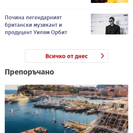
Почина легендарният
британски музикант и
продуцент Уилям Орбит
Всичко от днес
Препоръчано