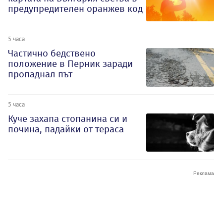
предупредителен оранжев код
5 часа
Частично бедствено
положение в Перник заради
пропаднал път
5 часа
Куче захапа стопанина си и
почина, падайки от тераса