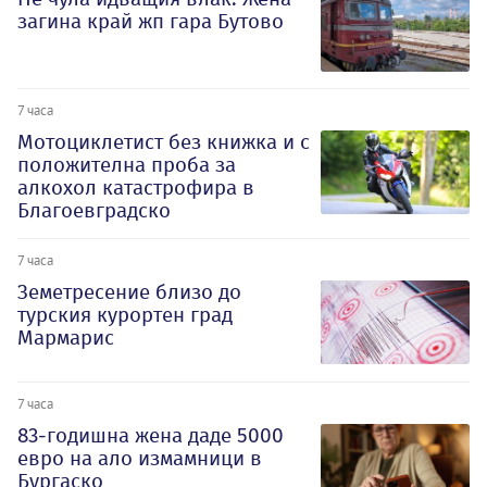
загина край жп гара Бутово
7 часа
Мотоциклетист без книжка и с
положителна проба за
алкохол катастрофира в
Благоевградско
7 часа
Земетресение близо до
турския курортен град
Мармарис
7 часа
83-годишна жена даде 5000
евро на ало измамници в
Бургаско