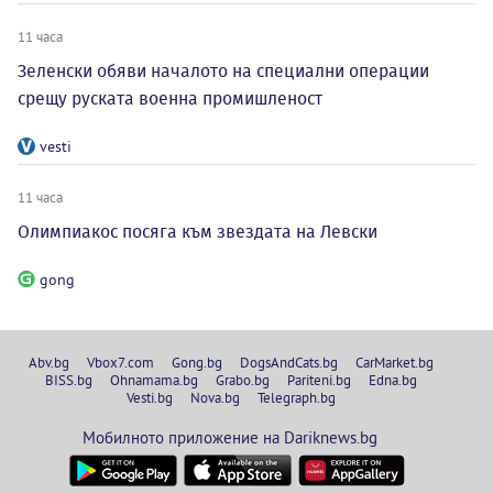
11 часа
Зеленски обяви началото на специални операции
срещу руската военна промишленост
vesti
11 часа
Олимпиакос посяга към звездата на Левски
gong
Abv.bg
Vbox7.com
Gong.bg
DogsAndCats.bg
CarMarket.bg
BISS.bg
Ohnamama.bg
Grabo.bg
Pariteni.bg
Edna.bg
Vesti.bg
Nova.bg
Telegraph.bg
Мобилното приложение на Dariknews.bg