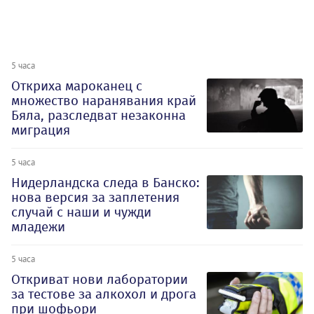
5 часа
Откриха мароканец с
множество наранявания край
Бяла, разследват незаконна
миграция
5 часа
Нидерландска следа в Банско:
нова версия за заплетения
случай с наши и чужди
младежи
5 часа
Откриват нови лаборатории
за тестове за алкохол и дрога
при шофьори