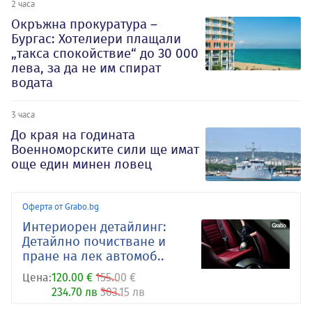
2 часа
Окръжна прокуратура –
Бургас: Хотелиери плащали
„такса спокойствие“ до 30 000
лева, за да не им спират
водата
3 часа
До края на годината
Военноморските сили ще имат
още един минен ловец
Оферта от Grabo.bg
Интериорен детайлинг:
Детайлно почистване и
пране на лек автомоб..
Цена:
120.00 €
155.00 €
234.70 лв
303.15 лв