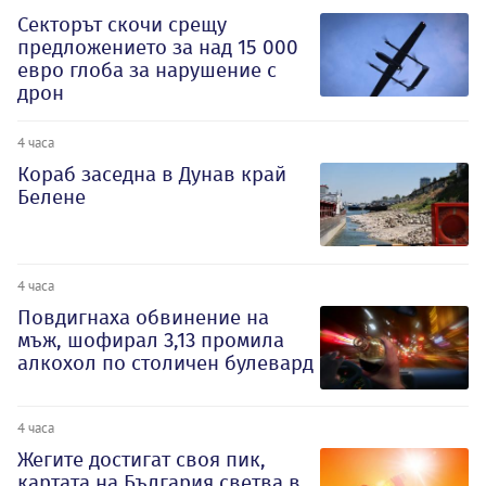
Секторът скочи срещу
предложението за над 15 000
евро глоба за нарушение с
дрон
4 часа
Кораб заседна в Дунав край
Белене
4 часа
Повдигнаха обвинение на
мъж, шофирал 3,13 промила
алкохол по столичен булевард
4 часа
Жегите достигат своя пик,
картата на България светва в