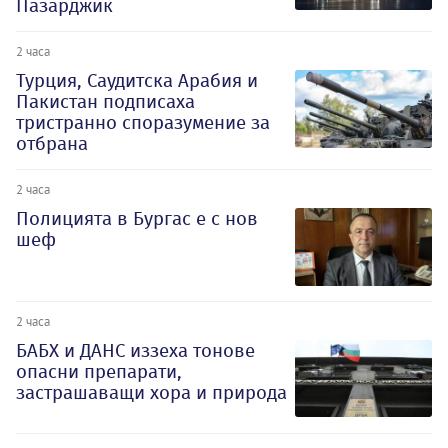
Пазарджик
2 часа
Турция, Саудитска Арабия и
Пакистан подписаха
тристранно споразумение за
отбрана
2 часа
Полицията в Бургас е с нов
шеф
2 часа
БАБХ и ДАНС иззеха тонове
опасни препарати,
застрашаващи хора и природа