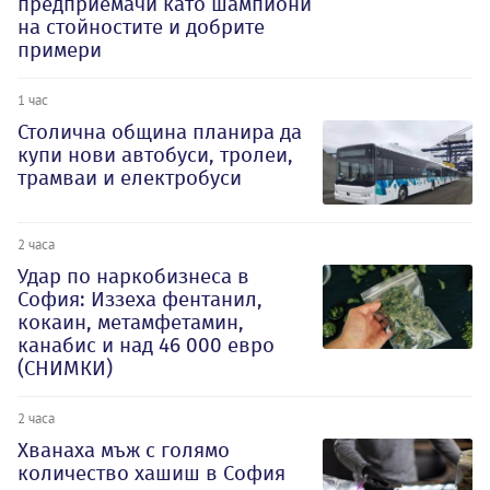
предприемачи като шампиони
на стойностите и добрите
примери
1 час
Столична община планира да
купи нови автобуси, тролеи,
трамваи и електробуси
2 часа
Удар по наркобизнеса в
София: Иззеха фентанил,
кокаин, метамфетамин,
канабис и над 46 000 евро
(СНИМКИ)
2 часа
Хванаха мъж с голямо
количество хашиш в София