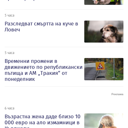
5 часа
Разследват смъртта на куче в
Ловеч
5 часа
Временни промени в
движението по републикански
пътища и АМ „Тракия“ от
понеделник
6 часа
Възрастна жена даде близо 10
000 евро на ало измамници в