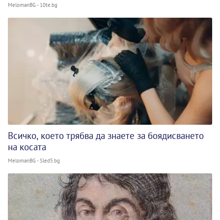
MelomanBG - 10te.bg
Всичко, което трябва да знаете за боядисването
на косата
MelomanBG - Sled5.bg