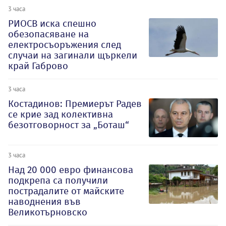
3 часа
РИОСВ иска спешно
обезопасяване на
електросъоръжения след
случаи на загинали щъркели
край Габрово
3 часа
Костадинов: Премиерът Радев
се крие зад колективна
безотговорност за „Боташ“
3 часа
Над 20 000 евро финансова
подкрепа са получили
пострадалите от майските
наводнения във
Великотърновско