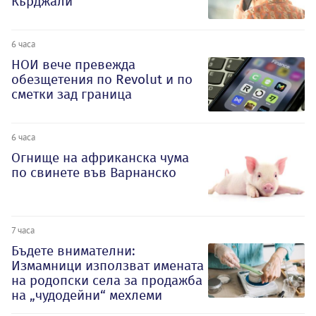
Кърджали
6 часа
НОИ вече превежда
обезщетения по Revolut и по
сметки зад граница
6 часа
Огнище на африканска чума
по свинете във Варнанско
7 часа
Бъдете внимателни:
Измамници използват имената
на родопски села за продажба
на „чудодейни“ мехлеми