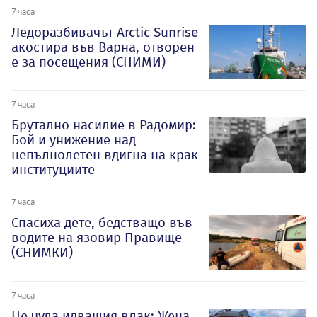
7 часа
Ледоразбивачът Arctic Sunrise
акостира във Варна, отворен
е за посещения (СНИМИ)
7 часа
Брутално насилие в Радомир:
Бой и унижение над
непълнолетен вдигна на крак
институциите
7 часа
Спасиха дете, бедстващо във
водите на язовир Правище
(СНИМКИ)
7 часа
Не чула идващия влак: Жена