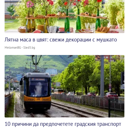
Лятна маса в цвят: свежи декорации с мушкато
MelomanBG - Sled5.bg
10 причини да предпочетете градския транспорт