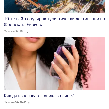
10-те най-популярни туристически дестинации на
Френската Ривиера
MelomanBG - 10te.bg
Как да използвате тоника за лице?
MelomanBG - Sled5.bg