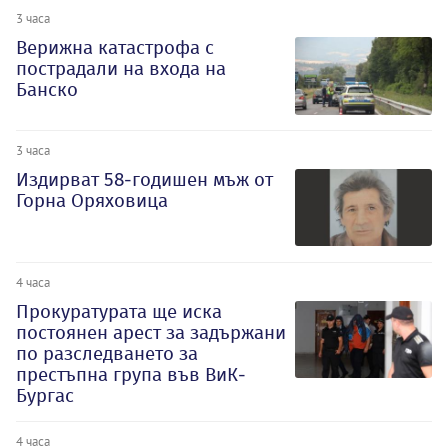
3 часа
Верижна катастрофа с
пострадали на входа на
Банско
3 часа
Издирват 58-годишен мъж от
Горна Оряховица
4 часа
Прокуратурата ще иска
постоянен арест за задържани
по разследването за
престъпна група във ВиК-
Бургас
4 часа