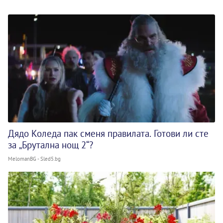
Дядо Коледа пак сменя правилата. Готови ли сте
за „Брутална нощ 2“?
MelomanBG - Sled5.bg