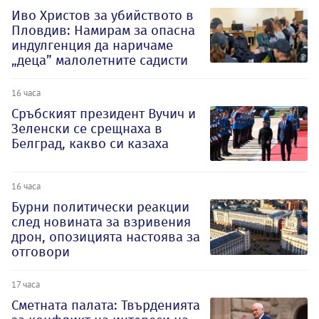
Иво Христов за убийството в
Пловдив: Намирам за опасна
индулгенция да наричаме
„деца” малолетните садисти
16 часа
Сръбският президент Вучич и
Зеленски се срещнаха в
Белград, какво си казаха
16 часа
Бурни политически реакции
след новината за взривения
дрон, опозицията настоява за
отговори
17 часа
Сметната палата: Твърденията