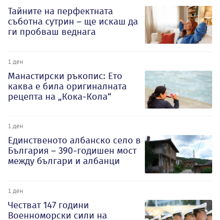
Тайните на перфектната
съботна сутрин – ще искаш да
ги пробваш веднага
1 ден
Манастирски ръкопис: Ето
каква е била оригиналната
рецепта на „Кока-Кола“
1 ден
Единственото албанско село в
България – 390-годишен мост
между българи и албанци
1 ден
Честват 147 години
Военноморски сили на