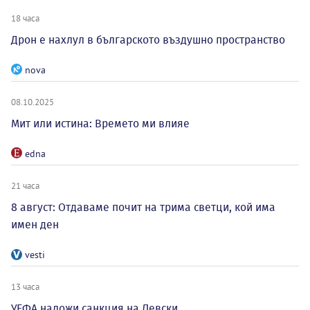
18 часа
Дрон е нахлул в българското въздушно пространство
nova
08.10.2025
Мит или истина: Времето ми влияе
edna
21 часа
8 август: Отдаваме почит на трима светци, кой има
имен ден
vesti
13 часа
УЕФА наложи санкция на Левски