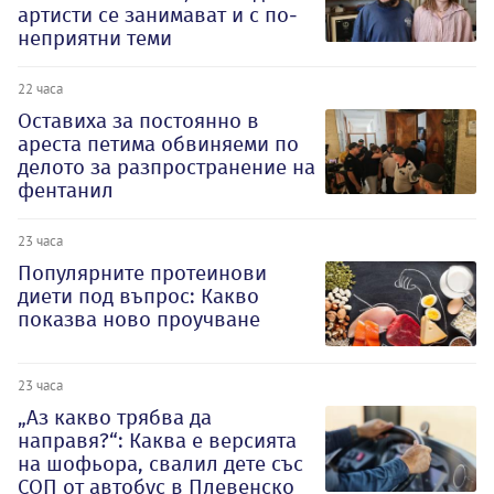
артисти се занимават и с по-
неприятни теми
22 часа
Оставиха за постоянно в
ареста петима обвиняеми по
делото за разпространение на
фентанил
23 часа
Популярните протеинови
диети под въпрос: Какво
показва ново проучване
23 часа
„Аз какво трябва да
направя?“: Каква е версията
на шофьора, свалил дете със
СОП от автобус в Плевенско