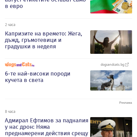
в евро
2 часа
Капризите на времето: Жега,
дъжд, гръмотевици и
градушки в неделя
dogsandcats.bg
6-те най-високи породи
кучета в света
8 часа
Адмирал Ефтимов за падналия
у нас дрон: Няма
преднамерени действия срещу