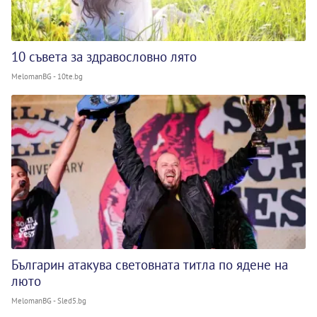
10 съвета за здравословно лято
MelomanBG - 10te.bg
Българин атакува световната титла по ядене на
люто
MelomanBG - Sled5.bg