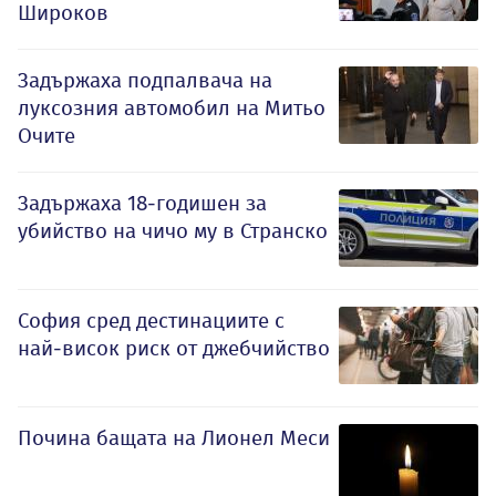
Широков
Задържаха подпалвача на
луксозния автомобил на Митьо
Очите
Задържаха 18-годишен за
убийство на чичо му в Странско
София сред дестинациите с
най-висок риск от джебчийство
Почина бащата на Лионел Меси