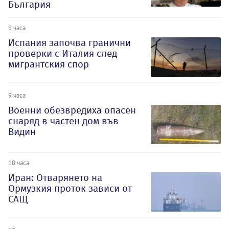
България
9 часа
Испания започва гранични
проверки с Италия след
мигрантския спор
9 часа
Военни обезвредиха опасен
снаряд в частен дом във
Видин
10 часа
Иран: Отварянето на
Ормузкия проток зависи от
САЩ