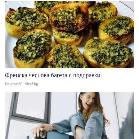
Френска чеснова багета с подправки
MelomanBG - Sled5.bg