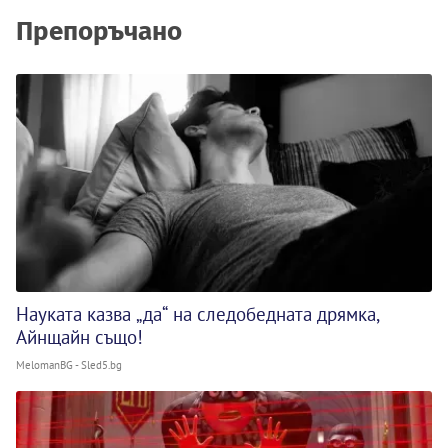
Препоръчано
Науката казва „да“ на следобедната дрямка,
Айнщайн също!
MelomanBG - Sled5.bg