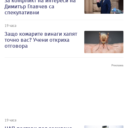
за конфликт на интереси на
Димитър Главчев са
спекулативни
19 часа
Защо комарите винаги хапят
точно вас? Учени откриха
отговора
19 часа