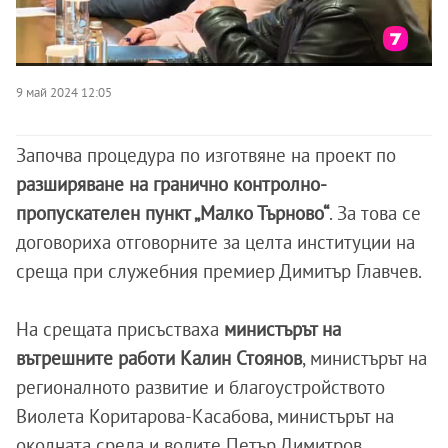
9 май 2024 12:05
Започва процедура по изготвяне на проект по
разширяване на гранично контролно-
пропускателен пункт „Малко Търново“
. За това се
договориха отговорните за целта институции на
среща при служебния премиер Димитър Главчев.
На срещата присъстваха
министърът на
вътрешните работи Калин Стоянов
, министърът на
регионалното развитие и благоустройството
Виолета Коритарова-Касабова, министърът на
околната среда и водите Петър Димитров,