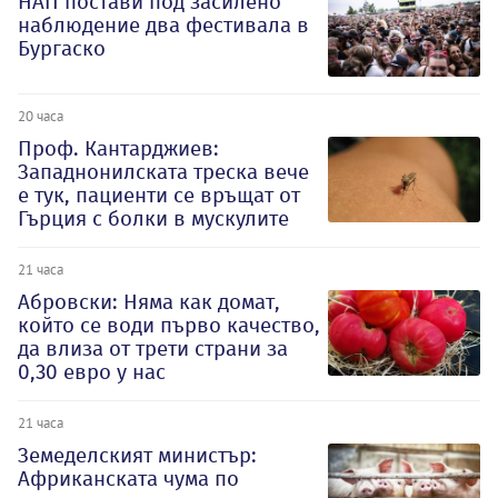
НАП постави под засилено
наблюдение два фестивала в
Бургаско
20 часа
Проф. Кантарджиев:
Западнонилската треска вече
е тук, пациенти се връщат от
Гърция с болки в мускулите
21 часа
Абровски: Няма как домат,
който се води първо качество,
да влиза от трети страни за
0,30 евро у нас
21 часа
Земеделският министър:
Африканската чума по