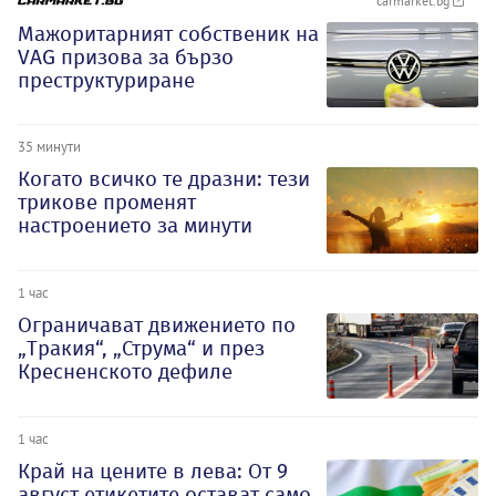
carmarket.bg
Мажоритарният собственик на
VAG призова за бързо
преструктуриране
35 минути
Когато всичко те дразни: тези
трикове променят
настроението за минути
1 час
Ограничават движението по
„Тракия“, „Струма“ и през
Кресненското дефиле
1 час
Край на цените в лева: От 9
август етикетите остават само