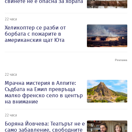
свинете не е опасна за хората
22 часа
Хеликоптер се разби от
борбата с пожарите в
американския щат Юта
22 часа
Мрачна мистерия в Алпите:
Съдбата на Емил превръща
малко френско село в център
на внимание
22 часа
Боряна Йовчева: Театърът не е
само забавление, свободните