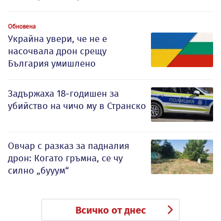
Обновена
Украйна увери, че не е
насочвала дрон срещу
България умишлено
Задържаха 18-годишен за
убийство на чичо му в Странско
Овчар с разказ за падналия
дрон: Когато гръмна, се чу
силно „бууум“
Всичко от днес