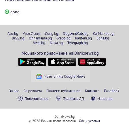
gong
Abv.bg
Vbox7.com
Gong.bg
DogsAndCats.bg
CarMarket.bg
BISS.bg
Ohnamama.bg
Grabo.bg
Pariteni.bg
Edna.bg
Vesti.bg
Nova.bg
Telegraph.bg
Мобилното приложение на Dariknews.bg
Четете ни в Google News
За нас
За реклама
Платени публикации
Контакти
Facebook
Поверителност
Политика ЛД
Известия
DarikNews.bg
© 2026 Всички права запазени.
Общи условия