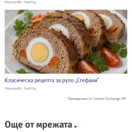
MelomanBG - Sled5.bg
Класическа рецепта за руло „Стефани“
MelomanBG - Sled5.bg
Препоръчано от Content Exchange
Още от мрежата