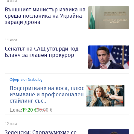
10 часа
Външният министър извика на
среща посланика на Украйна
заради дрона
11 часа
Сенатът на САЩ утвърди Тод
Бланч за главен прокурор
Оферта от Grabo.bg
Подстригване на коса, плюс
измиване и професионален
стайлинг със..
Цена:
19.20 €
30.00 €
12 часа
Зеленски: Споразумяхме се