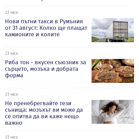
23 часа
Нови пътни такси в Румъния
от 31 август: Колко ще плащат
камионите и колите
23 часа
Риба тон - вкусен съюзник за
сърцето, мозъка и добрата
форма
23 часа
Не пренебрегвайте тези
сънища: мозъкът ви може да
се опитва да ви каже нещо
важно
23 часа