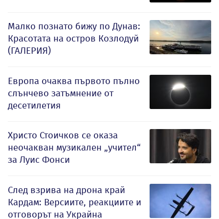
Малко познато бижу по Дунав:
Красотата на остров Козлодуй
(ГАЛЕРИЯ)
Европа очаква първото пълно
слънчево затъмнение от
десетилетия
Христо Стоичков се оказа
неочакван музикален „учител“
за Луис Фонси
След взрива на дрона край
Кардам: Версиите, реакциите и
отговорът на Украйна