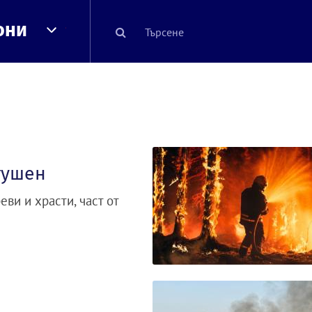
они
тушен
ви и храсти, част от