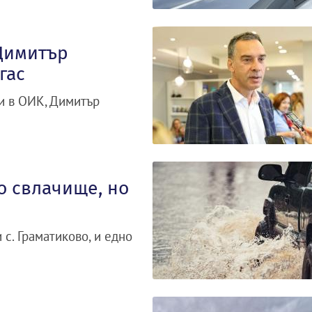
Димитър
гас
и в OИК, Димитър
о свлачище, но
с. Граматиково, и едно