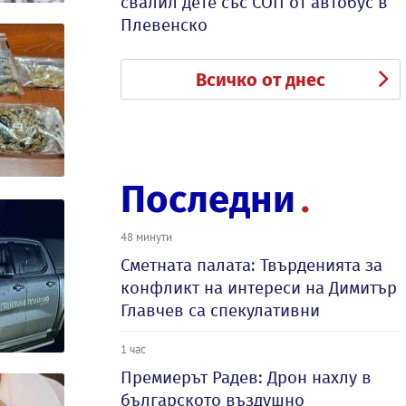
свалил дете със СОП от автобус в
Плевенско
Всичко от днес
Последни
48 минути
Сметната палата: Твърденията за
конфликт на интереси на Димитър
Главчев са спекулативни
1 час
Премиерът Радев: Дрон нахлу в
българското въздушно