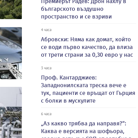
Премиерът Радев: Дрон нахлу в
българското въздушно
пространство и се взриви
4 часа
Абровски: Няма как домат, който
се води първо качество, да влиза
от трети страни за 0,30 евро у нас
3 часа
Проф. Кантарджиев:
Западнонилската треска вече е
тук, пациенти се връщат от Гърция
с болки в мускулите
6 часа
„Аз какво трябва да направя?“:
Каква е версията на шофьора,