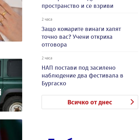
пространство и се взриви
2 часа
Защо комарите винаги хапят
точно вас? Учени откриха
отговора
2 часа
НАП постави под засилено
наблюдение два фестивала в
Бургаско
Всичко от днес