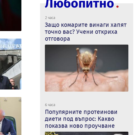
Любопитно
2 часа
Защо комарите винаги хапят
точно вас? Учени откриха
отговора
6 часа
Популярните протеинови
диети под въпрос: Какво
показва ново проучване