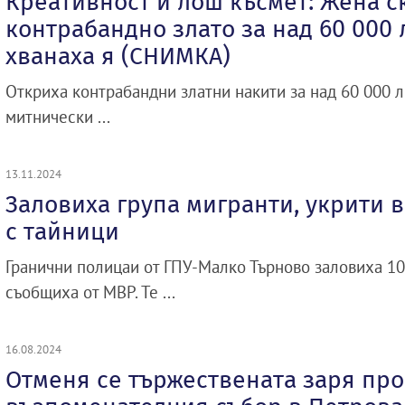
Креативност и лош късмет: Жена с
контрабандно злато за над 60 000 л
хванаха я (СНИМКА)
Откриха контрабандни златни накити за над 60 000 лв
митнически ...
13.11.2024
Заловиха група мигранти, укрити в
с тайници
Гранични полицаи от ГПУ-Малко Търново заловиха 10
съобщиха от МВР. Те ...
16.08.2024
Отменя се тържествената заря про