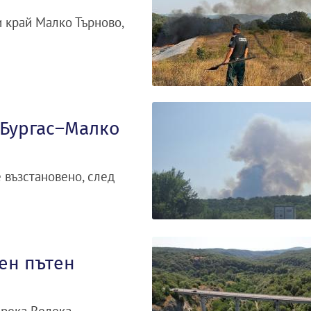
и край Малко Търново,
 Бургас–Малко
 възстановено, след
жен пътен