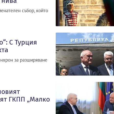
 нива
енателен събор, който
“: С Турция
кта
инхрон за разширяване
новият
тят ГКПП „Малко