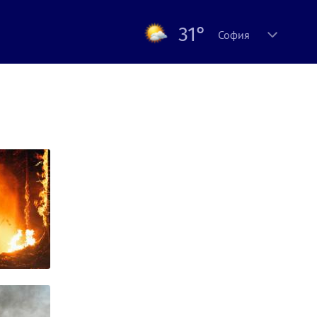
31°
София