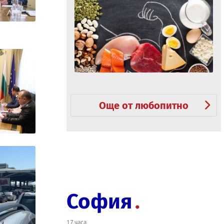
Още от любопитно
София
17 часа