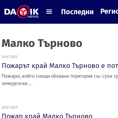
Реги
Последни
Малко Търново
29.07.2025
Пожарът край Малко Търново е по
Пожарът, който снощи обхвана територия със сухи тре
земеделски ...
28.07.2025
Пожар край Малко Търново