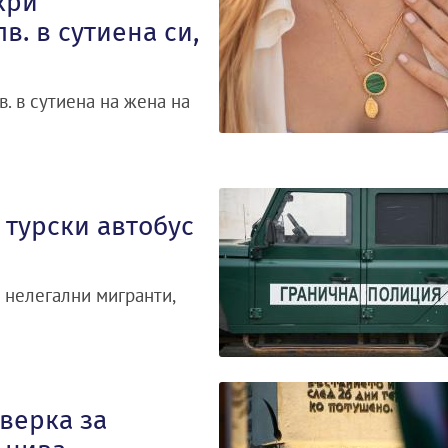
кри
в. в сутиена си,
. в сутиена на жена на
 турски автобус
 нелегални мигранти,
верка за