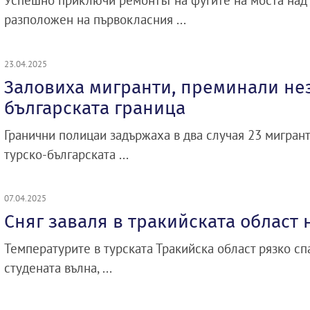
Успешно приключи ремонтът на фугите на моста над 
разположен на първокласния ...
23.04.2025
Заловиха мигранти, преминали не
българската граница
Гранични полицаи задържаха в два случая 23 мигран
турско-българската ...
07.04.2025
Сняг заваля в тракийската област 
Температурите в турската Тракийска област рязко с
студената вълна, ...