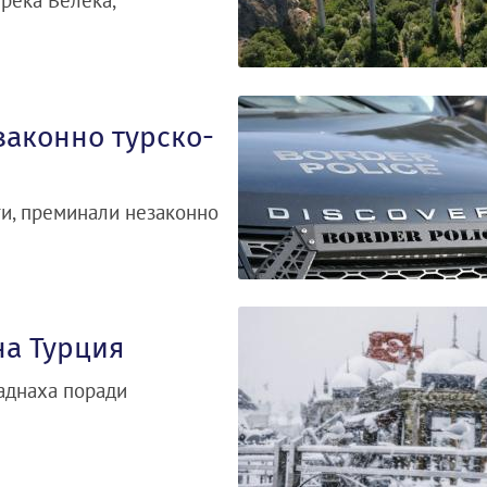
река Велека,
законно турско-
ти, преминали незаконно
на Турция
паднаха поради