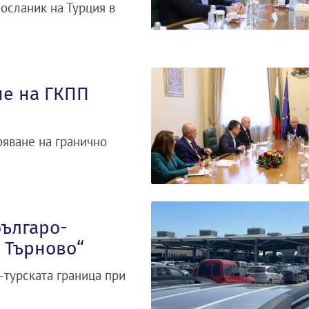
осланик на Турция в
не на ГКПП
ряване на гранично
българо-
 Търново“
-турската граница при