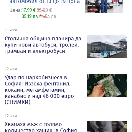
автомобил от 13 до 19 цола
Цена:
17.99 €
33.00 €
35.19 лв
64.54 лв
11 часа
Столична община планира да
купи нови автобуси, тролеи,
трамваи и електробуси
12 часа
Удар по наркобизнеса в
София: Иззеха фентанил,
кокаин, метамфетамин,
канабис и над 46 000 евро
(СНИМКИ)
12 часа
Хванаха мъж с голямо
количество хашиш в София