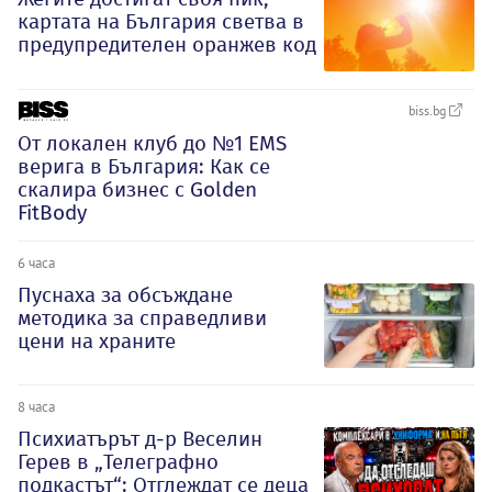
картата на България светва в
предупредителен оранжев код
biss.bg
От локален клуб до №1 EMS
верига в България: Как се
скалира бизнес с Golden
FitBody
6 часа
Пуснаха за обсъждане
методика за справедливи
цени на храните
8 часа
Психиатърът д-р Веселин
Герев в „Телеграфно
подкастът“: Отглеждат се деца