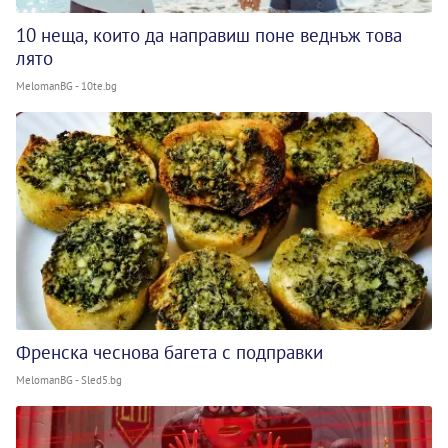
10 неща, които да направиш поне веднъж това
лято
MelomanBG - 10te.bg
Френска чеснова багета с подправки
MelomanBG - Sled5.bg