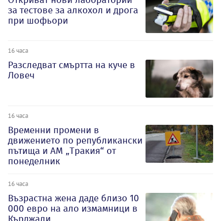
за тестове за алкохол и дрога
при шофьори
16 часа
Разследват смъртта на куче в
Ловеч
16 часа
Временни промени в
движението по републикански
пътища и АМ „Тракия“ от
понеделник
16 часа
Възрастна жена даде близо 10
000 евро на ало измамници в
Кърджали