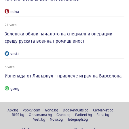
edna
21 часа
Зеленски обяви началото на специални операции
срещу руската военна промишленост
vesti
3 часа
Изненада от Ливърпул - привлече играч на Барселона
gong
Abv.bg
Vbox7.com
Gong.bg
DogsAndCats.bg
CarMarket.bg
BISS.bg
Ohnamama.bg
Grabo.bg
Pariteni.bg
Edna.bg
Vesti.bg
Nova.bg
Telegraph.bg