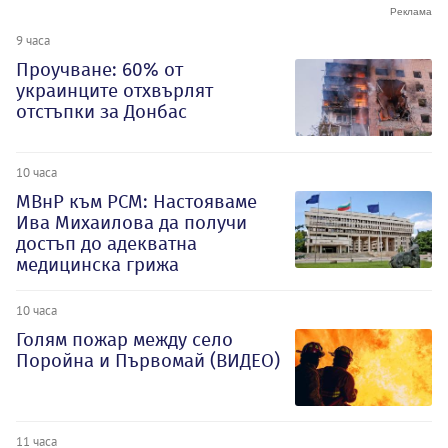
9 часа
Проучване: 60% от
украинците отхвърлят
отстъпки за Донбас
10 часа
МВнР към РСМ: Настояваме
Ива Михаилова да получи
достъп до адекватна
медицинска грижа
10 часа
Голям пожар между село
Поройна и Първомай (ВИДЕО)
11 часа