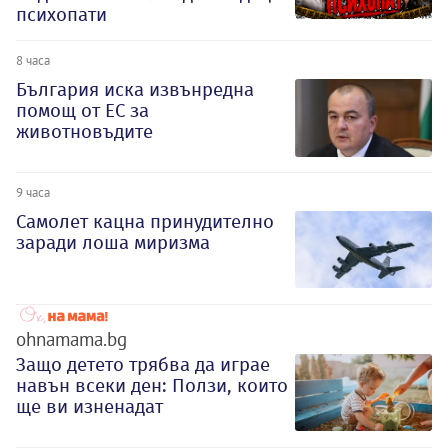
психопати
8 часа
България иска извънредна
помощ от ЕС за
животновъдите
9 часа
Самолет кацна принудително
заради лоша миризма
ohnamama.bg
Защо детето трябва да играе
навън всеки ден: Ползи, които
ще ви изненадат