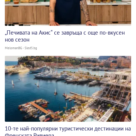
„Печивата на Акис“ се завръща с още по-вкусен
нов сезон
MelomanBG - Sled5.bg
10-те най-популярни туристически дестинации на
Френската Ривиера