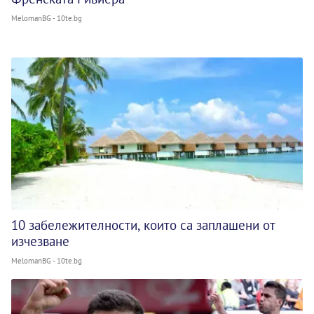
MelomanBG - 10te.bg
10 забележителности, които са заплашени от
изчезване
MelomanBG - 10te.bg