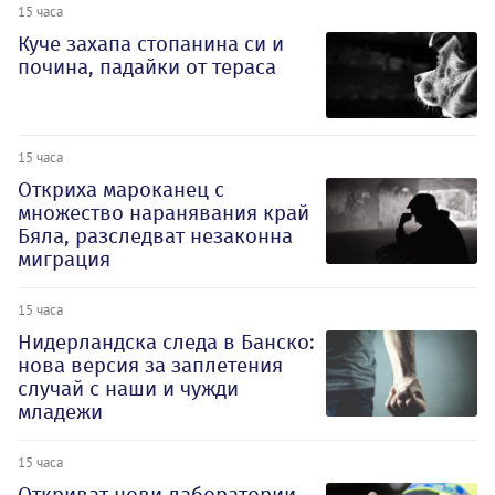
15 часа
Куче захапа стопанина си и
почина, падайки от тераса
15 часа
Откриха мароканец с
множество наранявания край
Бяла, разследват незаконна
миграция
15 часа
Нидерландска следа в Банско:
нова версия за заплетения
случай с наши и чужди
младежи
15 часа
Откриват нови лаборатории