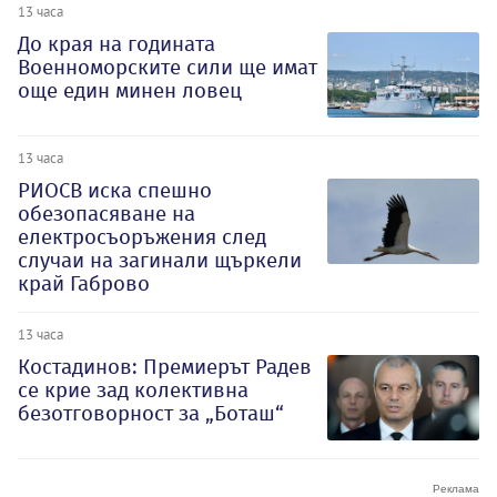
13 часа
До края на годината
Военноморските сили ще имат
още един минен ловец
13 часа
РИОСВ иска спешно
обезопасяване на
електросъоръжения след
случаи на загинали щъркели
край Габрово
13 часа
Костадинов: Премиерът Радев
се крие зад колективна
безотговорност за „Боташ“