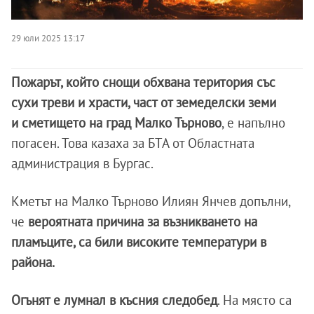
29 юли 2025 13:17
Пожарът, който снощи обхвана територия със
сухи треви и храсти, част от земеделски земи
и сметището на град Малко Търново
, е напълно
погасен. Това казаха за БТА от Областната
администрация в Бургас.
Кметът на Малко Търново Илиян Янчев допълни,
че
вероятната причина за възникването на
пламъците, са били високите температури в
района.
Огънят е лумнал в късния следобед
. На място са