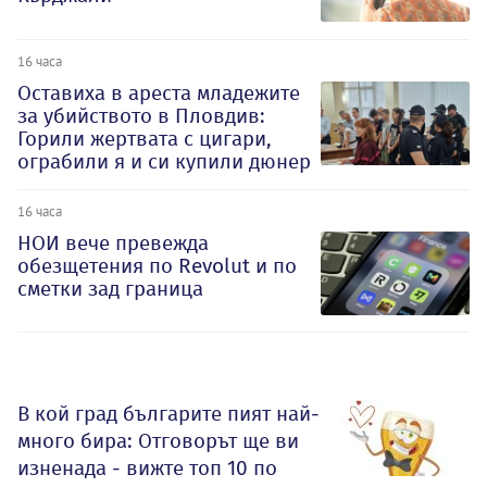
16 часа
Оставиха в ареста младежите
за убийството в Пловдив:
Горили жертвата с цигари,
ограбили я и си купили дюнер
16 часа
НОИ вече превежда
обезщетения по Revolut и по
сметки зад граница
В кой град българите пият най-
много бира: Отговорът ще ви
изненада - вижте топ 10 по