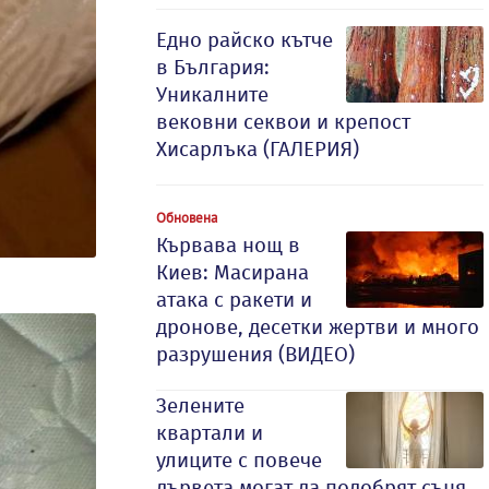
Едно райско кътче
в България:
Уникалните
вековни секвои и крепост
Хисарлъка (ГАЛЕРИЯ)
Обновена
Кървава нощ в
Киев: Масирана
атака с ракети и
дронове, десетки жертви и много
разрушения (ВИДЕО)
Зелените
квартали и
улиците с повече
дървета могат да подобрят съня