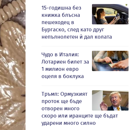
15-годишна без
книжка блъсна
пешеходец в
Бургаско, след като друг
непълнолетен ѝ дал колата
Чудо в Италия:
Лотариен билет за
1 милион евро
оцеля в боклука
Тръмп: Ормузкият
проток ще бъде
отворен много
скоро или иранците ще бъдат
ударени много силно