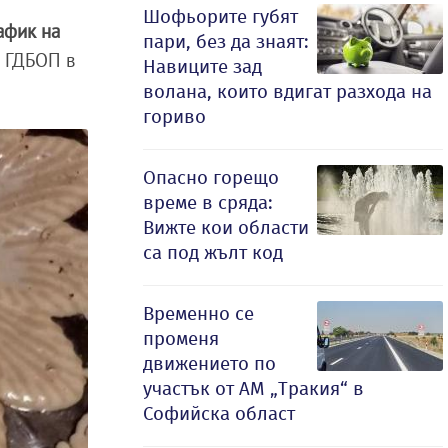
Шофьорите губят
афик на
пари, без да знаят:
а ГДБОП в
Навиците зад
волана, които вдигат разхода на
гориво
Опасно горещо
време в сряда:
Вижте кои области
са под жълт код
Временно се
променя
движението по
участък от АМ „Тракия“ в
Софийска област