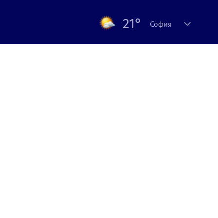
21°
София