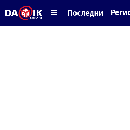
Реги
Последни