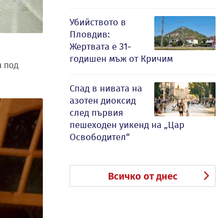
Убийството в
Пловдив:
Жертвата е 31-
годишен мъж от Кричим
а под
Спад в нивата на
азотен диоксид
след първия
пешеходен уикенд на „Цар
Освободител“
Всичко от днес