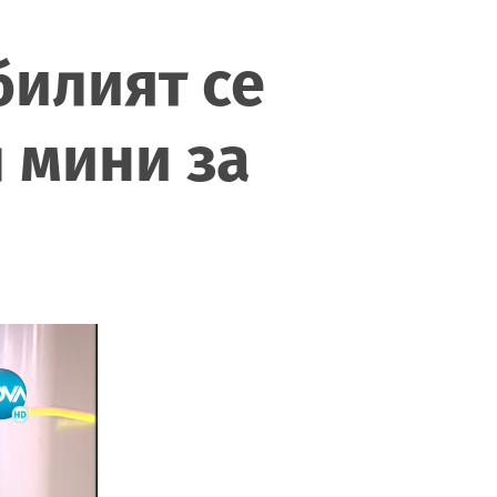
билият се
 мини за