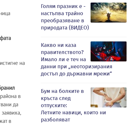
Голям празник е -
лница
настъпва трайно
преобразяване в
природата (ВИДЕО)
офата
Какво ни каза
правителството?
Имало ли е теч на
ристигне на
данни при „неоторизирания
достъп до държавни мрежи“
абранил
Бум на болките в
 района в
кръста след
твани да
отпуските:
Летните навици, които ни
 заявиха,
разболяват
жат в