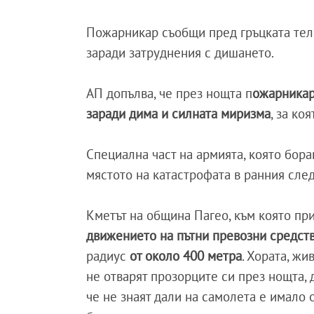
Пожарникар съобщи пред гръцката теле
заради затруднения с дишането.
АП допълва, че през нощта п
ожарникар
заради дима и силната миризма
, за ко
Специална част на армията, която бора
мястото на катастрофата в ранния сле
Кметът на община Пагео, към която п
движението на пътни превозни средст
радиус
от около 400 метра
. Хората, ж
не отварят прозорците си през нощта, 
че не знаят дали на самолета е имало 