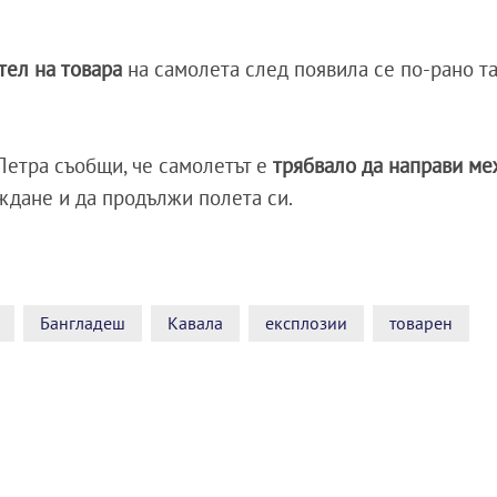
тел на товара
на самолета след появила се по-рано т
етра съобщи, че самолетът е
трябвало да направи м
ждане и да продължи полета си.
Бангладеш
Кавала
експлозии
товарен