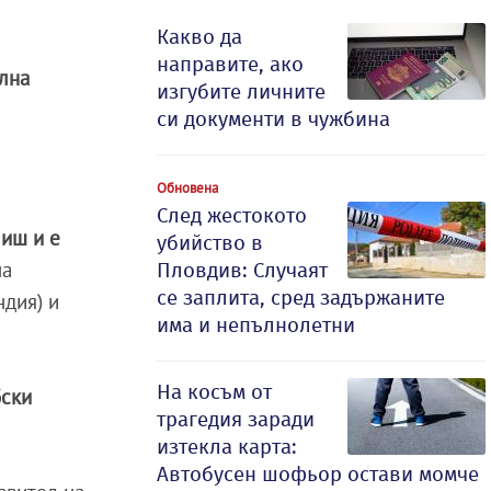
Какво да
направите, ако
елна
изгубите личните
си документи в чужбина
Обновена
След жестокото
Ниш и е
убийство в
на
Пловдив: Случаят
се заплита, сред задържаните
ндия) и
има и непълнолетни
На косъм от
бски
трагедия заради
изтекла карта:
Автобусен шофьор остави момче