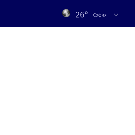
26°
София