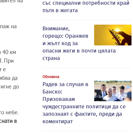
авител на
със специални потребности край
пътя в жегата
ипаж на
Внимание,
горещо: Оранжев
и жълт код за
опасни жеги в почти цялата
о 40 км
страна
П. При
т е
Обновена
ябва да
Радев за случая в
тигне до
Банско:
Призовавам
чуждестранните политици да се
то небе.
запознаят с фактите, преди да
снати в
коментират