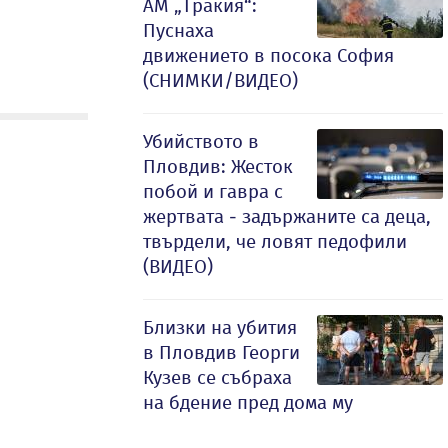
АМ „Тракия“:
Пуснаха
движението в посока София
(СНИМКИ/ВИДЕО)
Убийството в
Пловдив: Жесток
побой и гавра с
жертвата - задържаните са деца,
твърдели, че ловят педофили
(ВИДЕО)
Близки на убития
в Пловдив Георги
Кузев се събраха
на бдение пред дома му