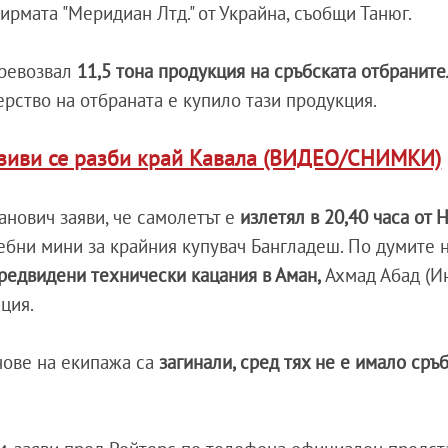
фирмата "Меридиан Лтд." от Украйна, съобщи Танюг.
превозвал
11,5 тона продукция на сръбската отбранит
рство на отбраната е купило тази продукция.
озиви се разби край Кавала (ВИДЕО/СНИМКИ)
нович заяви, че самолетът е
излетял в 20,40 часа от 
ебни мини за крайния купувач Бангладеш. По думите 
редвидени технически кацания в Аман,
Ахмад Абад (И
ация.
нове на екипажа са
загинали, сред тях не е имало сръ