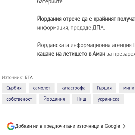
батериите.
Йордания отрече да е крайният получа
информация, предаде ДПА.
Йорданската информационна агенция П
кацане на летището в Аман
за презаре
Източник:
БТА
Сърбия
самолет
катастрофа
Гърция
мини
собственост
Йордания
Ниш
украинска
Добави ни в предпочитани източници в Google