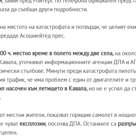
и
, заяви пред Ройтерс по телефона официален предст
каза да съобщи други подробности.
на мястото на катастрофата и потвърди, че целият ек
 предаде Асошиейтед прес.
00 ч. местно време в полето между две села,
на окол
Кавала, уточняват информационните агенции ДПА и А
ически стълбове. Минути преди катастрофата пилотъ
я трафик, че има проблем с един от двигателите и тр
ил насочен към летището в Кавала,
но не е успял да с
.
от местни жители, показват горящия самолет в нощно
се чуват
експлозии
, посочва ДПА. Останките са
разпръ
тцепен.