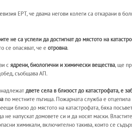
визия ЕРТ, че двама негови колеги са откарани в бо
ите не са успели да достигнат до мястото на катастр
ято се опасяват, че е
отровна
.
ви с
ядрени, биологични и химически вещества
, ще п
добед, съобщава АП.
ринадлежат
двете села в близост до катастрофата, е з
ва
по местните пътища. Пожарната служба е отцепила
ивеещи близо до мястото на катастрофата, бяха посъве
да не напускат домовете си и да носят маски. Властите
опасни химикали, включително такива, които се съдър