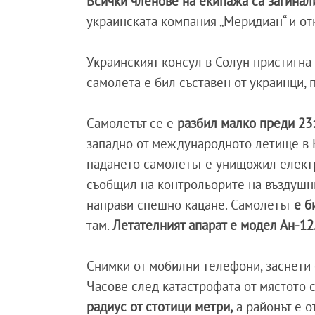
Всички членове на екипажа са загинал
украинската компания „Меридиан“ и от
Украинският консул в Солун пристигна 
самолета е бил съставен от украинци,
Самолетът се е
разбил малко преди 23:
западно от международното летище в 
падането самолетът е унищожил електр
съобщил на контрольорите на въздушни
направи спешно кацане. Самолетът
е б
там.
Летателният апарат е модел Ан-12
Снимки от мобилни телефони, заснети 
Часове след катастрофата от мястото 
радиус от стотици метри,
а районът е о