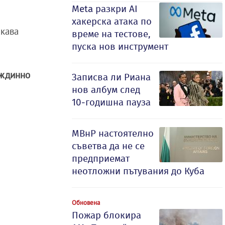
Meta разкри AI
хакерска атака по
акава
време на тестове,
пуска нов инструмент
еждинно
Записва ли Риана
нов албум след
10-годишна пауза
МВнР настоятелно
съветва да не се
предприемат
неотложни пътувания до Куба
Обновена
Пожар блокира