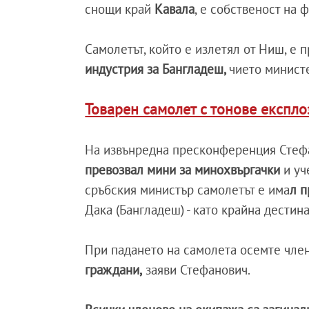
снощи край
Кавала
, е собственост на 
Самолетът, който е излетял от Ниш, е 
индустрия за Бангладеш,
чието министе
Товарен самолет с тонове експл
На извънредна пресконференция Стефа
превозвал мини за минохвъргачки
и уч
сръбския министър самолетът е има
л п
Дака (Бангладеш) - като крайна дестин
При падането на самолета осемте чле
граждани,
заяви Стефанович.