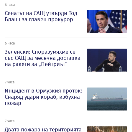
6 часа
Сенатът на САЩ утвърди Тод
Бланч за главен прокурор
6 часа
Зеленски: Споразумяхме се
със САЩ за месечна доставка
на ракети за „Пейтриът“
7 часа
Инцидент в Ормузкия проток:
Снаряд удари кораб, избухна
пожар
7 часа
Двата пожара на територията