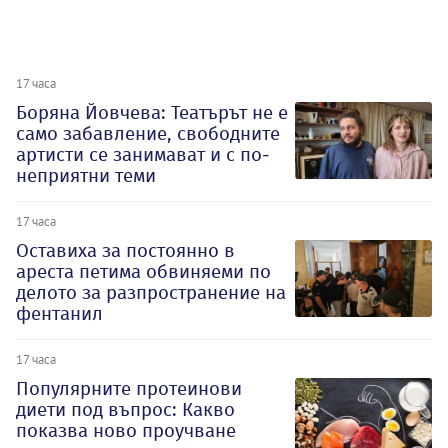
17 часа
Боряна Йовчева: Театърът не е
само забавление, свободните
артисти се занимават и с по-
неприятни теми
17 часа
Оставиха за постоянно в
ареста петима обвиняеми по
делото за разпространение на
фентанил
17 часа
Популярните протеинови
диети под въпрос: Какво
показва ново проучване