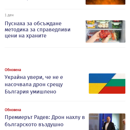
1 ден
Пуснаха за обсъждане
методика за справедливи
цени на храните
Обновена
Украйна увери, че не е
насочвала дрон срещу
България умишлено
Обновена
Премиерът Радев: Дрон нахлу в
българското въздушно