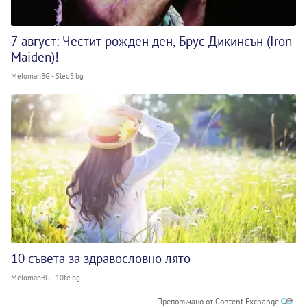
7 август: Честит рожден ден, Брус Дикинсън (Iron
Maiden)!
MelomanBG - Sled5.bg
10 съвета за здравословно лято
MelomanBG - 10te.bg
Препоръчано от Content Exchange