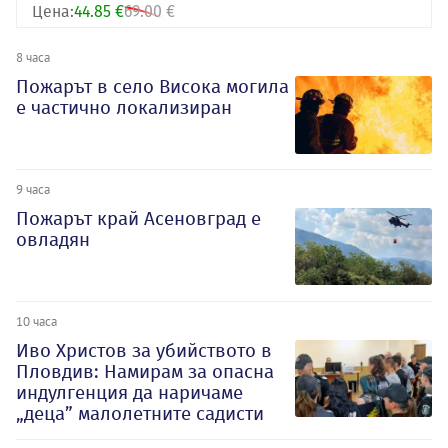
Цена:
44.85 €
69.00 €
8 часа
Пожарът в село Висока могила
е частично локализиран
9 часа
Пожарът край Асеновград е
овладян
10 часа
Иво Христов за убийството в
Пловдив: Намирам за опасна
индулгенция да наричаме
„деца” малолетните садисти