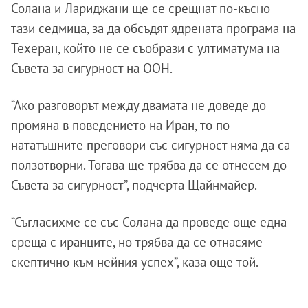
Солана и Лариджани ще се срещнат по-късно
тази седмица, за да обсъдят ядрената програма на
Техеран, който не се съобрази с ултиматума на
Съвета за сигурност на ООН.
“Ако разговорът между двамата не доведе до
промяна в поведението на Иран, то по-
нататъшните преговори със сигурност няма да са
ползотворни. Тогава ще трябва да се отнесем до
Съвета за сигурност”, подчерта Щайнмайер.
“Съгласихме се със Солана да проведе още една
среща с иранците, но трябва да се отнасяме
скептично към нейния успех”, каза още той.