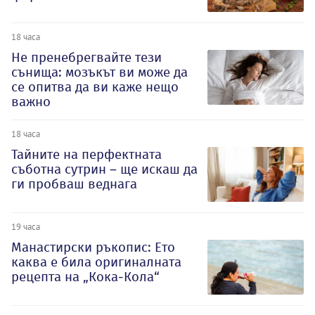
18 часа
Не пренебрегвайте тези
сънища: мозъкът ви може да
се опитва да ви каже нещо
важно
18 часа
Тайните на перфектната
съботна сутрин – ще искаш да
ги пробваш веднага
19 часа
Манастирски ръкопис: Ето
каква е била оригиналната
рецепта на „Кока-Кола“