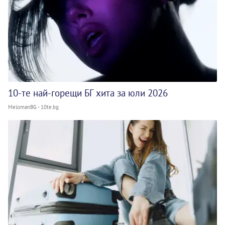
10-те най-горещи БГ хита за юли 2026
MelomanBG - 10te.bg