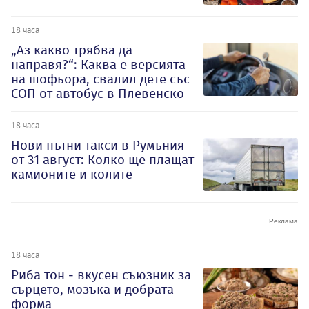
18 часа
„Аз какво трябва да
направя?“: Каква е версията
на шофьора, свалил дете със
СОП от автобус в Плевенско
18 часа
Нови пътни такси в Румъния
от 31 август: Колко ще плащат
камионите и колите
18 часа
Риба тон - вкусен съюзник за
сърцето, мозъка и добрата
форма