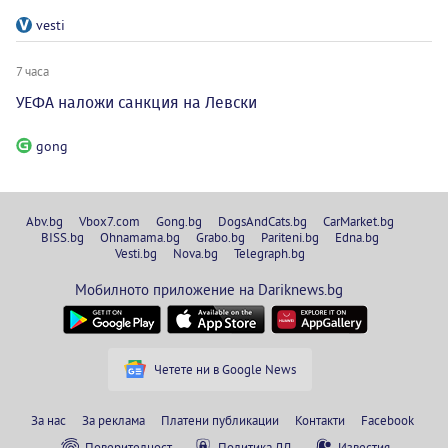
vesti
7 часа
УЕФА наложи санкция на Левски
gong
Abv.bg
Vbox7.com
Gong.bg
DogsAndCats.bg
CarMarket.bg
BISS.bg
Ohnamama.bg
Grabo.bg
Pariteni.bg
Edna.bg
Vesti.bg
Nova.bg
Telegraph.bg
Мобилното приложение на Dariknews.bg
Четете ни в Google News
За нас
За реклама
Платени публикации
Контакти
Facebook
Поверителност
Политика ЛД
Известия