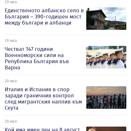
19 часа
Единственото албанско село в
България – 390-годишен мост
между българи и албанци
19 часа
Честват 147 години
Военноморски сили на
Република България във
Варна
20 часа
Италия и Испания в спор
заради граничния контрол
след мигрантския наплив към
Сеута
20 часа
Кой има имен ден на 8 август