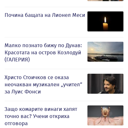
Почина бащата на Лионел Меси
Малко познато бижу по Дунав:
Красотата на остров Козлодуй
(ГАЛЕРИЯ)
Христо Стоичков се оказа
неочакван музикален „учител“
за Луис Фонси
Защо комарите винаги хапят
точно вас? Учени откриха
отговора