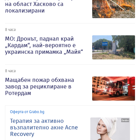
на област Хасково са
локализирани
8 часа
МО: Дронът, паднал край
„Кардам“, най-вероятно е
украинска примамка „Майя“
8 часа
Мащабен пожар обхвана
завод за рециклиране в
Ротердам
Оферта от Grabo.bg
Терапия за активно
възпалително акне Acne
Recovery