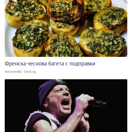
Френска чеснова багета с подправки
MelomanBG - Sled5.bg