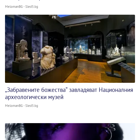
MelomanBG - Sled5.bg
„Забравените божества“ завладяват Националния
археологически музей
MelomanBG - Sled5.bg