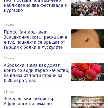
НАП постави под засилено
наблюдение два фестивала в
Бургаско
14 часа
Проф. Кантарджиев:
Западнонилската треска вече
е тук, пациенти се връщат от
Гърция с болки в мускулите
16 часа
Абровски: Няма как домат,
който се води първо качество,
да влиза от трети страни за
0,30 евро у нас
16 часа
Земеделският министър:
Африканската чума по