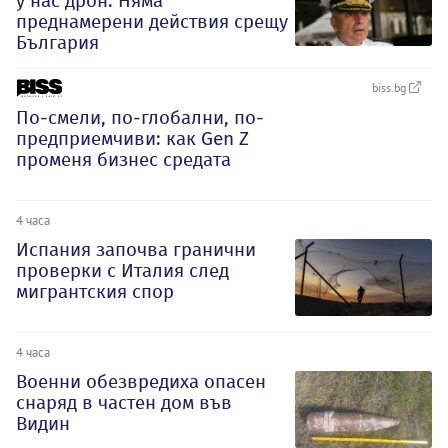
у нас дрон: Няма
преднамерени действия срещу
България
biss.bg
По-смели, по-глобални, по-
предприемчиви: как Gen Z
променя бизнес средата
4 часа
Испания започва гранични
проверки с Италия след
мигрантския спор
4 часа
Военни обезвредиха опасен
снаряд в частен дом във
Видин