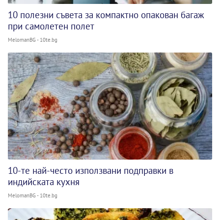
10 полезни съвета за компактно опакован багаж
при самолетен полет
MelomanBG - 10te.bg
10-те най-често използвани подправки в
индийската кухня
MelomanBG - 10te.bg