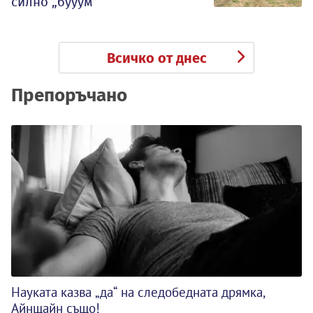
силно „бууум“
Всичко от днес
Препоръчано
Науката казва „да“ на следобедната дрямка,
Айнщайн също!