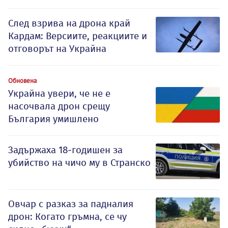
След взрива на дрона край
Кардам: Версиите, реакциите и
отговорът на Украйна
Обновена
Украйна увери, че не е
насочвала дрон срещу
България умишлено
Задържаха 18-годишен за
убийство на чичо му в Странско
Овчар с разказ за падналия
дрон: Когато гръмна, се чу