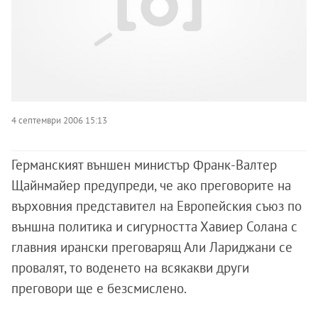
4 септември 2006 15:13
Германският външен министър Франк-Валтер
Щайнмайер предупреди, че ако преговорите на
върховния представител на Европейския съюз по
външна политика и сигурността Хавиер Солана с
главния ирански преговарящ Али Лариджани се
провалят, то воденето на всякакви други
преговори ще е безсмислено.