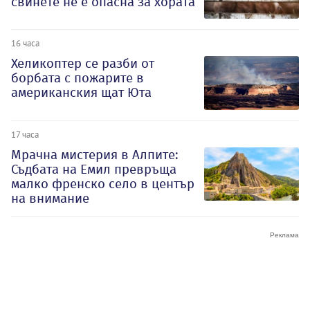
свинете не е опасна за хората
16 часа
Хеликоптер се разби от
борбата с пожарите в
американския щат Юта
17 часа
Мрачна мистерия в Алпите:
Съдбата на Емил превръща
малко френско село в център
на внимание