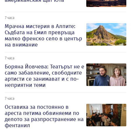
7 часа
Мрачна мистерия в Алпите:
Съдбата на Емил превръща
малко френско село в център
на внимание
7 часа
Боряна Йовчева: Театърът не е
само забавление, свободните
артисти се занимават и с по-
неприятни теми
7 часа
Оставиха за постоянно в
ареста петима обвиняеми по
делото за разпространение на
фентанил