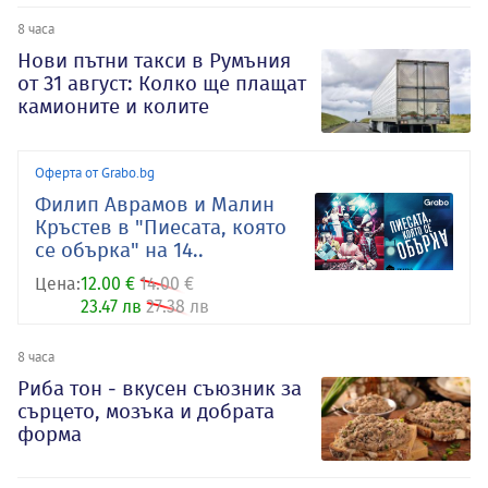
8 часа
Нови пътни такси в Румъния
от 31 август: Колко ще плащат
камионите и колите
Оферта от Grabo.bg
Филип Аврамов и Малин
Кръстев в "Пиесата, която
се обърка" на 14..
Цена:
12.00 €
14.00 €
23.47 лв
27.38 лв
8 часа
Риба тон - вкусен съюзник за
сърцето, мозъка и добрата
форма