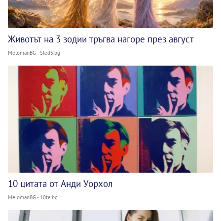
Животът на 3 зодии тръгва нагоре през август
MelomanBG - Sled5.bg
10 цитата от Анди Уорхол
MelomanBG - 10te.bg