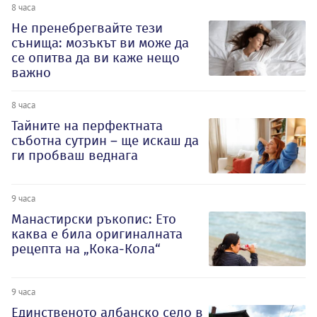
8 часа
Не пренебрегвайте тези
сънища: мозъкът ви може да
се опитва да ви каже нещо
важно
8 часа
Тайните на перфектната
съботна сутрин – ще искаш да
ги пробваш веднага
9 часа
Манастирски ръкопис: Ето
каква е била оригиналната
рецепта на „Кока-Кола“
9 часа
Единственото албанско село в