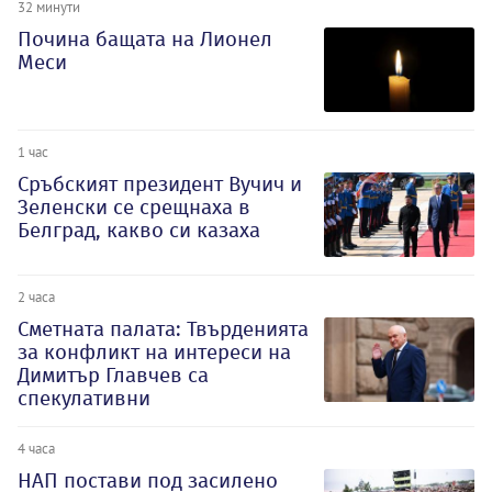
32 минути
Почина бащата на Лионел
Меси
1 час
Сръбският президент Вучич и
Зеленски се срещнаха в
Белград, какво си казаха
2 часа
Сметната палата: Твърденията
за конфликт на интереси на
Димитър Главчев са
спекулативни
4 часа
НАП постави под засилено