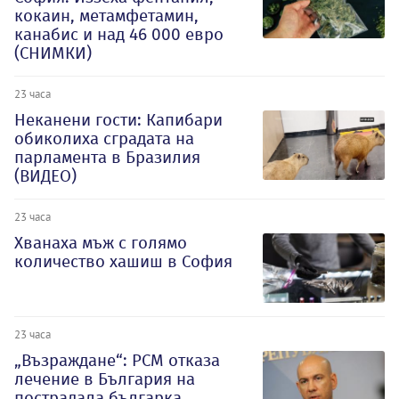
кокаин, метамфетамин,
канабис и над 46 000 евро
(СНИМКИ)
23 часа
Неканени гости: Капибари
обиколиха сградата на
парламента в Бразилия
(ВИДЕО)
23 часа
Хванаха мъж с голямо
количество хашиш в София
23 часа
„Възраждане“: РСМ отказа
лечение в България на
пострадала българка