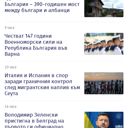
България – 390-годишен мост
между българи и албанци
9 часа
Честват 147 години
Военноморски сили на
Република България във
Варна
10 часа
Италия и Испания в спор
заради граничния контрол
след мигрантския наплив към
Сеута
16 часа
Володимир Зеленски
пристигна в Белград на
първото си официално