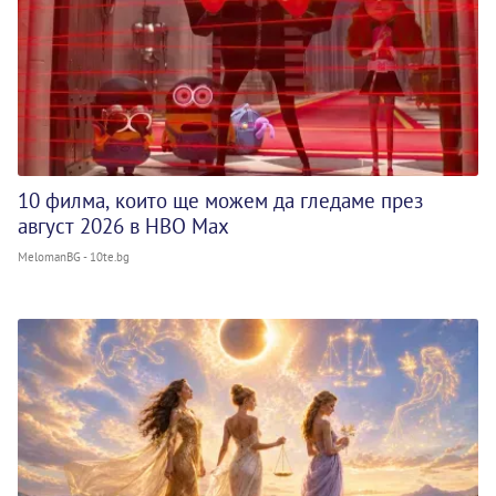
10 филма, които ще можем да гледаме през
август 2026 в HBO Max
MelomanBG - 10te.bg