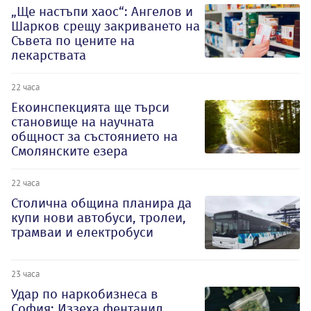
„Ще настъпи хаос“: Ангелов и
Шарков срещу закриването на
Съвета по цените на
лекарствата
22 часа
Екоинспекцията ще търси
становище на научната
общност за състоянието на
Смолянските езера
22 часа
Столична община планира да
купи нови автобуси, тролеи,
трамваи и електробуси
23 часа
Удар по наркобизнеса в
София: Иззеха фентанил,