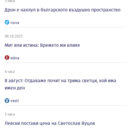
3 часа
Дрон е нахлул в българското въздушно пространство
nova
08.10.2025
Мит или истина: Времето ми влияе
edna
6 часа
8 август: Отдаваме почит на трима светци, кой има
имен ден
vesti
3 часа
Левски постави цена на Светослав Вуцов