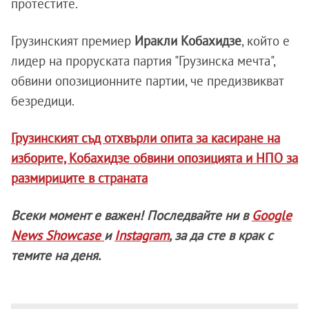
протестите.
Грузинският премиер
Иракли Кобахидзе
, който е
лидер на проруската партия "Грузинска мечта",
обвини опозиционните партии, че предизвикват
безредици.
Грузинският съд отхвърли опита за касиране на
изборите, Кобахидзе обвини опозицията и НПО за
размириците в страната
Всеки момент е важен! Последвайте ни в
Google
News Showcase
и
Instagram
, за да сте в крак с
темите на деня.