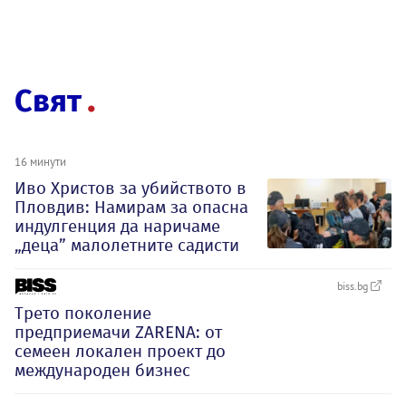
Свят
16 минути
Иво Христов за убийството в
Пловдив: Намирам за опасна
индулгенция да наричаме
„деца” малолетните садисти
biss.bg
Трето поколение
предприемачи ZARENA: от
семеен локален проект до
международен бизнес