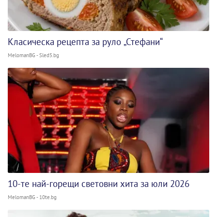
Класическа рецепта за руло „Стефани“
MelomanBG - Sled5.bg
10-те най-горещи световни хита за юли 2026
MelomanBG - 10te.bg