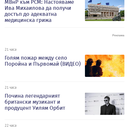
МВнР към РСМ: Настояваме
Ива Михаилова да получи
достъп до адекватна
медицинска грижа
21 часа
Голям пожар между село
Поройна и Първомай (ВИДЕО)
21 часа
Почина легендарният
британски музикант и
продуцент Уилям Орбит
22 часа