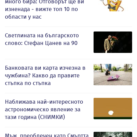
много бира: Отговорът ще ви
изненада - вижте топ 10 по
области у нас
Светлината на българското
слово: Стефан Цанев на 90
Банковата ви карта изчезна в
чужбина? Какво да правите
стъпка по стъпка
Наближава най-интересното
астрономическо явление за
тази година (СНИМКИ)
Мъж, преоблечен като Смъртта,