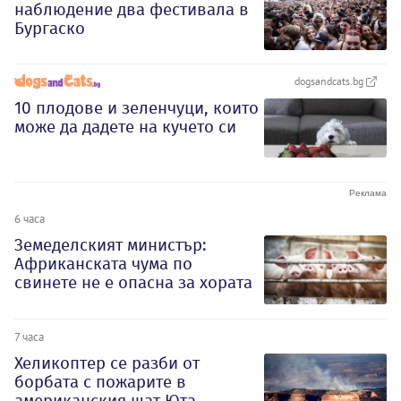
наблюдение два фестивала в
Бургаско
dogsandcats.bg
10 плодове и зеленчуци, които
може да дадете на кучето си
6 часа
Земеделският министър:
Африканската чума по
свинете не е опасна за хората
7 часа
Хеликоптер се разби от
борбата с пожарите в
американския щат Юта