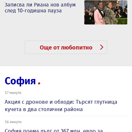
Записва ли Риана нов албум
след 10-годишна пауза
Още от любопитно
София
37 минути
Акция с дронове и обходи: Търсят глутница
кучета в два столични района
56 минути
София поема дълг от 367 млн. евро за