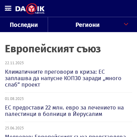
Последни
Региони
Европейският съюз
22.11.2025
Климатичните преговори в криза: ЕС
заплашва да напусне КОП30 заради „много
слаб“ проект
01.08.2025
ЕС предостави 22 млн. евро за лечението на
палестинци в болници в Йерусалим
25.06.2025
Медведев: Европейският съюз представлява