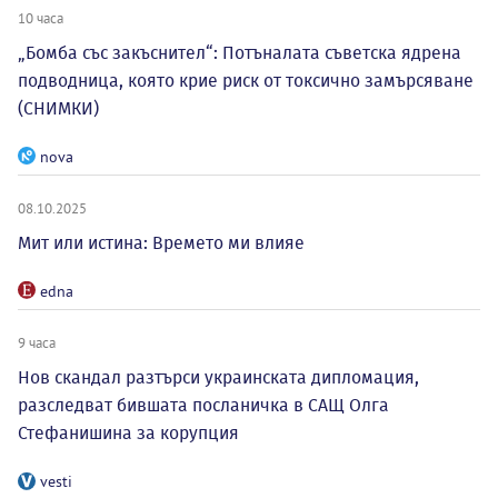
10 часа
„Бомба със закъснител“: Потъналата съветска ядрена
подводница, която крие риск от токсично замърсяване
(СНИМКИ)
nova
08.10.2025
Мит или истина: Времето ми влияе
edna
9 часа
Нов скандал разтърси украинската дипломация,
разследват бившата посланичка в САЩ Олга
Стефанишина за корупция
vesti