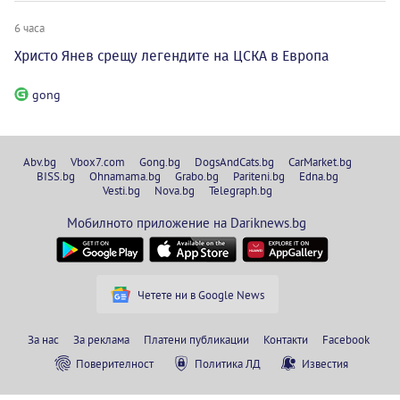
6 часа
Христо Янев срещу легендите на ЦСКА в Европа
gong
Abv.bg
Vbox7.com
Gong.bg
DogsAndCats.bg
CarMarket.bg
BISS.bg
Ohnamama.bg
Grabo.bg
Pariteni.bg
Edna.bg
Vesti.bg
Nova.bg
Telegraph.bg
Мобилното приложение на Dariknews.bg
Четете ни в Google News
За нас
За реклама
Платени публикации
Контакти
Facebook
Поверителност
Политика ЛД
Известия