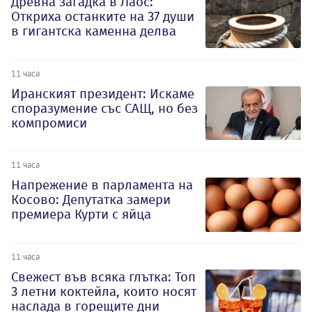
Древна загадка в Лаос:
Откриха останките на 37 души
в гигантска каменна делва
11 часа
Иранският президент: Искаме
споразумение със САЩ, но без
компромиси
11 часа
Напрежение в парламента на
Косово: Депутатка замери
премиера Курти с яйца
11 часа
Свежест във всяка глътка: Топ
3 летни коктейла, които носят
наслада в горещите дни