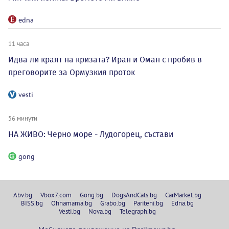
edna
11 часа
Идва ли краят на кризата? Иран и Оман с пробив в
преговорите за Ормузкия проток
vesti
56 минути
НА ЖИВО: Черно море - Лудогорец, състави
gong
Abv.bg
Vbox7.com
Gong.bg
DogsAndCats.bg
CarMarket.bg
BISS.bg
Ohnamama.bg
Grabo.bg
Pariteni.bg
Edna.bg
Vesti.bg
Nova.bg
Telegraph.bg