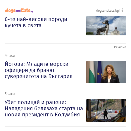
dogsandcats.bg
6-те най-високи породи
кучета в света
4 часа
Йотова: Младите морски
офицери да бранят
суверенитета на България
5 часа
Убит полицай и ранени:
Нападения белязаха старта на
новия президент в Колумбия