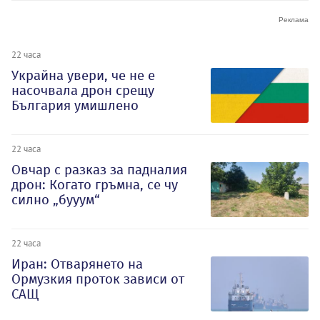
22 часа
Украйна увери, че не е
насочвала дрон срещу
България умишлено
22 часа
Овчар с разказ за падналия
дрон: Когато гръмна, се чу
силно „бууум“
22 часа
Иран: Отварянето на
Ормузкия проток зависи от
САЩ