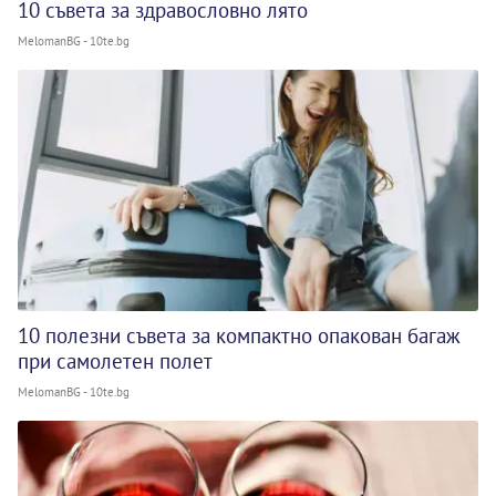
10 съвета за здравословно лято
MelomanBG - 10te.bg
10 полезни съвета за компактно опакован багаж
при самолетен полет
MelomanBG - 10te.bg