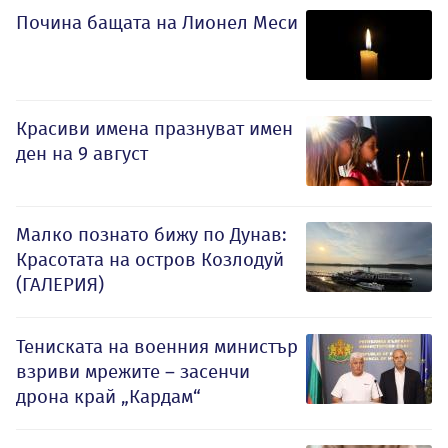
Почина бащата на Лионел Меси
Красиви имена празнуват имен
ден на 9 август
Малко познато бижу по Дунав:
Красотата на остров Козлодуй
(ГАЛЕРИЯ)
Тениската на военния министър
взриви мрежите – засенчи
дрона край „Кардам“