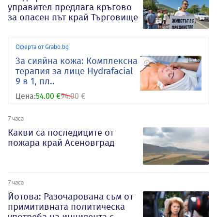
управител предлага кръгово
за опасен път край Търговище
Оферта от Grabo.bg
За сияйна кожа: Комплексна
терапия за лице Hydrafacial
9 в 1, пл..
Цена:
54.00 €
94.00 €
7 часа
Какви са последиците от
пожара край Асеновград
7 часа
Йотова: Разочарована съм от
примитивната политическа
употреба на инцидента с