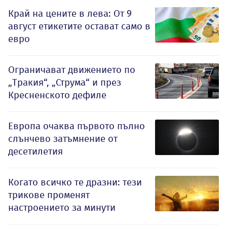
Край на цените в лева: От 9
август етикетите остават само в
евро
Ограничават движението по
„Тракия“, „Струма“ и през
Кресненското дефиле
Европа очаква първото пълно
слънчево затъмнение от
десетилетия
Когато всичко те дразни: тези
трикове променят
настроението за минути