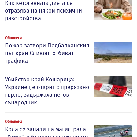
Как кетогенната диета се
отразява на някои психични
разстройства
Обновена
Пожар затвори Подбалканския
път край Сливен, отбиват
трафика
Убийство край Кошарица:
Украинец е открит с прерязано
гърло, задържаха негов
сънародник
Обновена
Кола се запали на магистрала
„Хемус“ и блокира движението