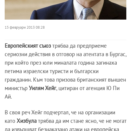
15 февруари 2013 08:28
Европейският съюз
трябва да предприеме
сериозни действия в отговор на атентата в Бургас,
при който през юли миналата година загинаха
петима израелски туристи и български
гражданин. Към това призова британският външен
министър
Уилям Хейг
, цитиран от агенция Ю Пи
Ай.
В своя реч Хейг подчертал, че на организации
като
Хизбула
трябва да им стане ясно, че не могат
да извършват безнаказано атаки на европейска