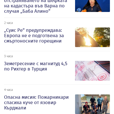
отстраняването на шефката
на кадастъра във Варна по
случая „Баба Алино“
2 часа
„Суис Ре“ предупреждава:
Европа не е подготвена за
смъртоносните горещини
3 часа
Земетресение с магнитуд 4,5
по Рихтер в Турция
4 часа
Опасна мисия: Пожарникари
спасиха куче от язовир
Кърджали