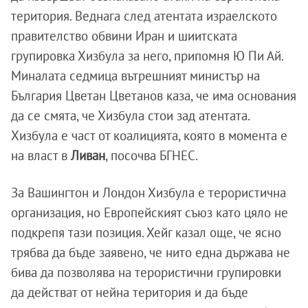
територия. Веднага след атентата израелското
правителство обвини Иран и шиитската
групировка Хизбула за него, припомня Ю Пи Ай.
Миналата седмица вътрешният министър на
България Цветан Цветанов каза, че има основания
да се смята, че Хизбула стои зад атентата.
Хизбула е част от коалицията, която в момента е
на власт в
Ливан
, посочва БГНЕС.
За Вашингтон и Лондон Хизбула е терористична
организация, но Европейският съюз като цяло не
подкрепя тази позиция. Хейг казал още, че ясно
трябва да бъде заявено, че нито една държава не
бива да позволява на терористични групировки
да действат от нейна територия и да бъде