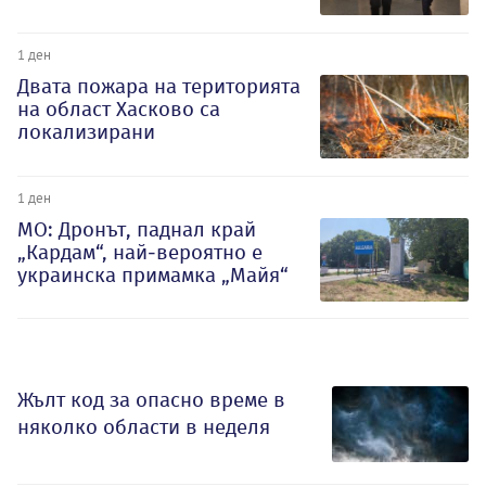
1 ден
Двата пожара на територията
на област Хасково са
локализирани
1 ден
МО: Дронът, паднал край
„Кардам“, най-вероятно е
украинска примамка „Майя“
Жълт код за опасно време в
няколко области в неделя