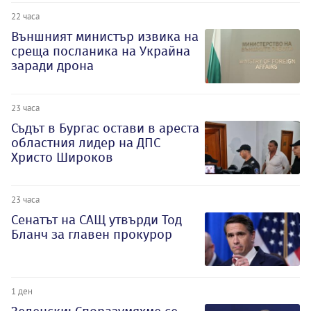
22 часа
Външният министър извика на
среща посланика на Украйна
заради дрона
23 часа
Съдът в Бургас остави в ареста
областния лидер на ДПС
Христо Широков
23 часа
Сенатът на САЩ утвърди Тод
Бланч за главен прокурор
1 ден