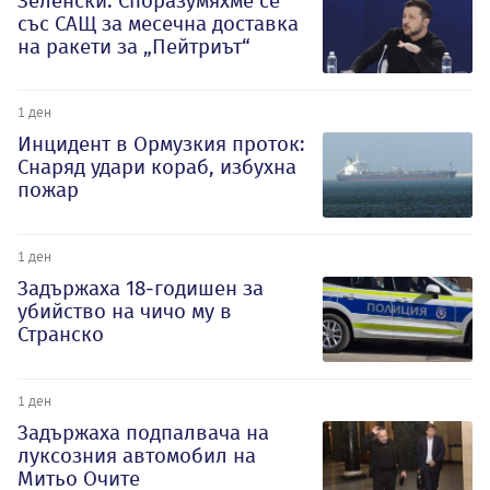
Зеленски: Споразумяхме се
със САЩ за месечна доставка
на ракети за „Пейтриът“
1 ден
Инцидент в Ормузкия проток:
Снаряд удари кораб, избухна
пожар
1 ден
Задържаха 18-годишен за
убийство на чичо му в
Странско
1 ден
Задържаха подпалвача на
луксозния автомобил на
Митьо Очите