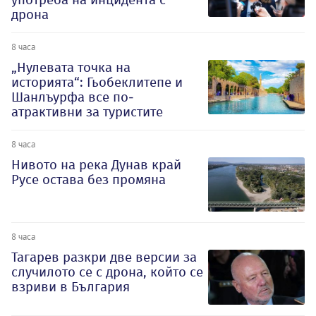
дрона
8 часа
„Нулевата точка на
историята“: Гьобеклитепе и
Шанлъурфа все по-
атрактивни за туристите
8 часа
Нивото на река Дунав край
Русе остава без промяна
8 часа
Тагарев разкри две версии за
случилото се с дрона, който се
взриви в България