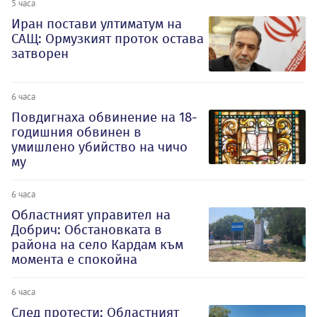
5 часа
Иран постави ултиматум на
САЩ: Ормузкият проток остава
затворен
6 часа
Повдигнаха обвинение на 18-
годишния обвинен в
умишлено убийство на чичо
му
6 часа
Oбластният управител на
Добрич: Обстановката в
района на село Кардам към
момента е спокойна
6 часа
След протести: Областният