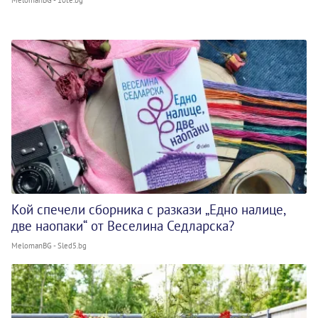
MelomanBG - 10te.bg
Кой спечели сборника с разкази „Едно налице,
две наопаки“ от Веселина Седларска?
MelomanBG - Sled5.bg