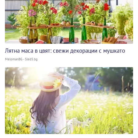
Лятна маса в цвят: свежи декорации с мушкато
MelomanBG - Sled5.bg