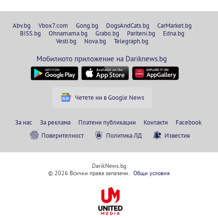
Abv.bg
Vbox7.com
Gong.bg
DogsAndCats.bg
CarMarket.bg
BISS.bg
Ohnamama.bg
Grabo.bg
Pariteni.bg
Edna.bg
Vesti.bg
Nova.bg
Telegraph.bg
Мобилното приложение на Dariknews.bg
Четете ни в Google News
За нас
За реклама
Платени публикации
Контакти
Facebook
Поверителност
Политика ЛД
Известия
DarikNews.bg
© 2026 Всички права запазени.
Общи условия