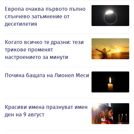
Европа очаква първото пълно
слънчево затъмнение от
десетилетия
Когато всичко те дразни: тези
трикове променят
настроението за минути
Почина бащата на Лионел Меси
Красиви имена празнуват имен
ден на 9 август