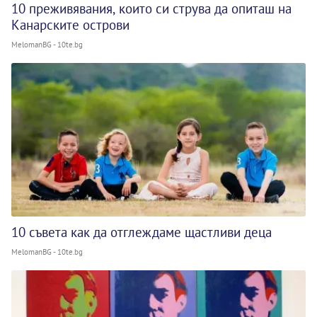
10 преживявания, които си струва да опиташ на
Канарските острови
MelomanBG - 10te.bg
10 съвета как да отглеждаме щастливи деца
MelomanBG - 10te.bg