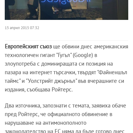
15 април 2015 07:32
Европейският съюз
ще обвини днес американския
технологичен гигант "Гугъл" (Google) в
злоупотреба с доминиращата си позиция на
пазара на интернет търсачки, твърдят "Файненшъл
таймс" и "Уолстрийт джърнъл" във вчерашните си
издания, съобщава Ройтерс.
Два източника, запознати с темата, заявиха обаче
пред Ройтерс, че официалното обвинение в
нарушаване на антимонополното
законодателство на ЕС няма да бъде готово днес