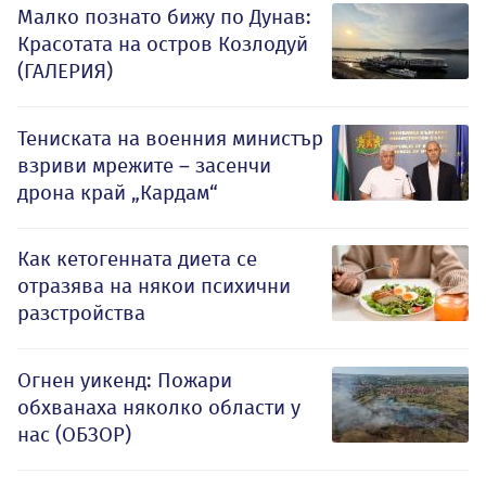
Малко познато бижу по Дунав:
Красотата на остров Козлодуй
(ГАЛЕРИЯ)
Тениската на военния министър
взриви мрежите – засенчи
дрона край „Кардам“
Как кетогенната диета се
отразява на някои психични
разстройства
Огнен уикенд: Пожари
обхванаха няколко области у
нас (ОБЗОР)