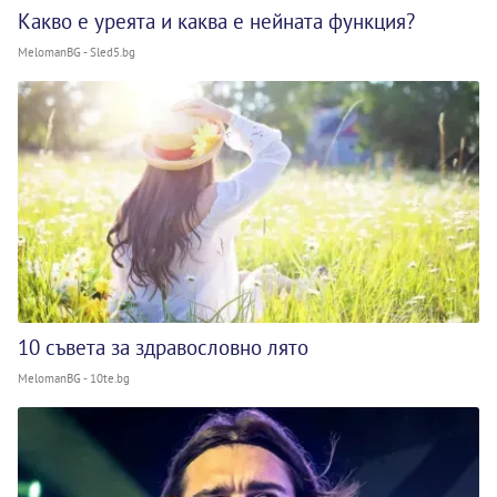
Какво е уреята и каква е нейната функция?
MelomanBG - Sled5.bg
10 съвета за здравословно лято
MelomanBG - 10te.bg