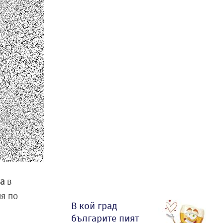
еа
в
ия по
В кой град
българите пият