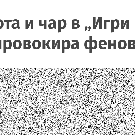
та и чар в „Игри 
провокира фенов