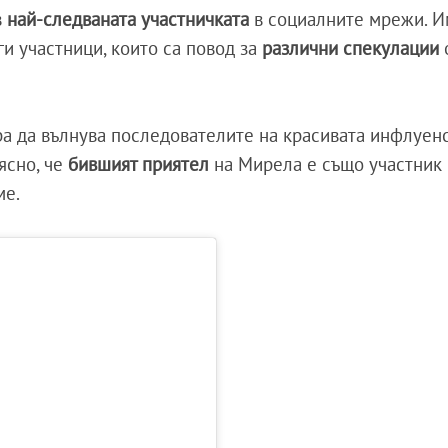
в
най-следваната участничката
в социалните мрежи. И
ги участници, които са повод за
различни спекулации
а да вълнува последователите на красивата инфлуен
ясно, че
бившият приятел
на Мирела е също участник 
ме.