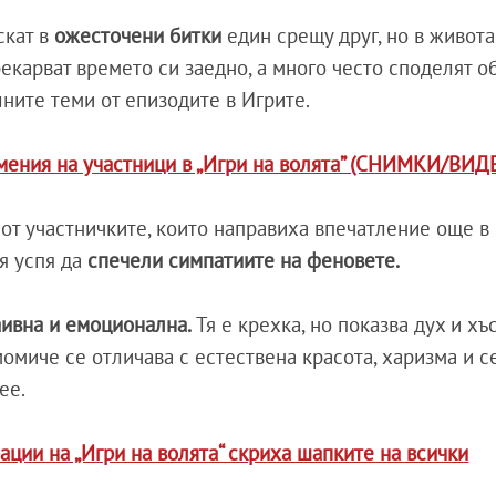
скат в
ожесточени битки
един срещу друг, но в живот
прекарват времето си заедно, а много често споделят 
ните теми от епизодите в Игрите.
мения на участници в „Игри на волята” (СНИМКИ/ВИД
от участничките, които направиха впечатление още в
я успя да
спечели симпатиите на феновете.
аивна и емоционална.
Тя е крехка, но показва дух и хъс
омиче се отличава с естествена красота, харизма и се
ее.
ации на „Игри на волята“ скриха шапките на всички