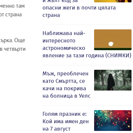
и жълт код за
менно там
опасни жеги в почти цялата
от страна
страна
Наближава най-
сърка. Още
интересното
астрономическо
в четвърти
явление за тази година (СНИМКИ)
Мъж, преоблечен
като Смъртта, се
качи на покрива
на болница в Уелс
Голям празник е:
Кой има имен ден
на 7 август