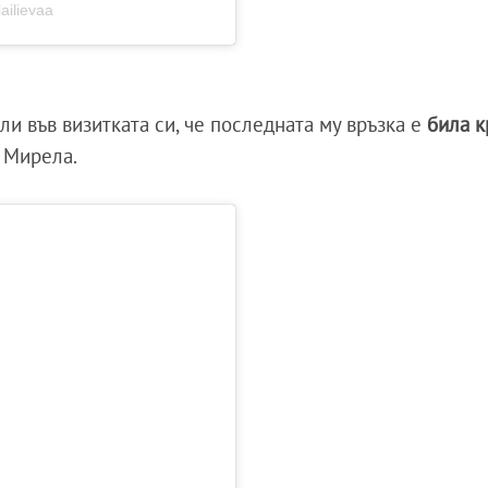
ailievaa
ли във визитката си, че последната му връзка е
била к
 Мирела.