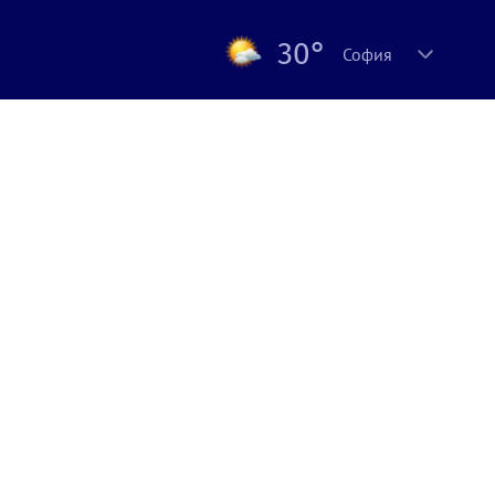
30°
София