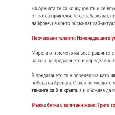
На Арената те са конкунренти и се впу
от тях са
приятели.
Те се забавляват, 
лайфове, на които обсъждат най-актуал
Неочаквани таланти: Изненадващите у
Мирела от племето на Безстрашните е 
начало на предаването и определено т
В предаването тя е определяна като
н
победа на Арената. Освен че младото м
танците са ѝ в кръвта,
а и обожава да п
Мъжка битка с капитани жени: Трите гр