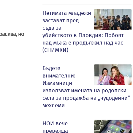
Петимата младежи
застават пред
съда за
расива, но
убийството в Пловдив: Побоят
над мъжа е продължил над час
(СНИМКИ)
Бъдете
внимателни:
Измамници
използват имената на родопски
села за продажба на „чудодейни“
мехлеми
НОИ вече
превежда