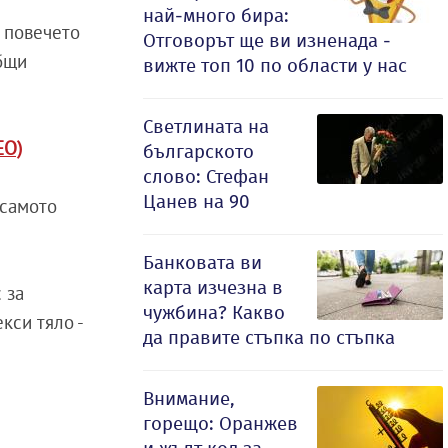
най-много бира:
а повечето
Отговорът ще ви изненада -
общи
вижте топ 10 по области у нас
Светлината на
ЕО)
българското
слово: Стефан
Цанев на 90
 самото
Банковата ви
карта изчезна в
 за
чужбина? Какво
кси тяло -
да правите стъпка по стъпка
Внимание,
горещо: Оранжев