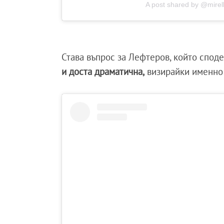
A post shared by @mirell
Става въпрос за Лефтеров, който споде
и доста драматична,
визирайки именно