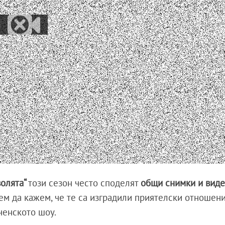
волята“
този сезон често споделят
общи снимки и вид
м да кажем, че те са изградили приятелски отношен
ченското шоу.