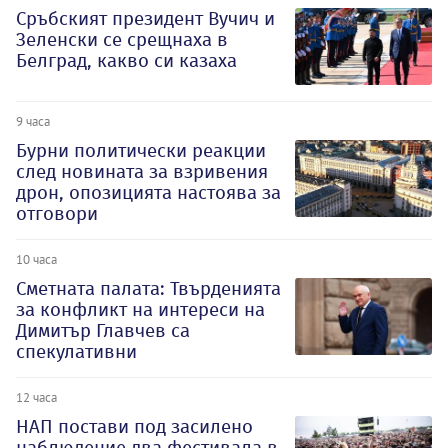
Сръбският президент Вучич и
Зеленски се срещнаха в
Белград, какво си казаха
9 часа
Бурни политически реакции
след новината за взривения
дрон, опозицията настоява за
отговори
10 часа
Сметната палата: Твърденията
за конфликт на интереси на
Димитър Главчев са
спекулативни
12 часа
НАП постави под засилено
наблюдение два фестивала в