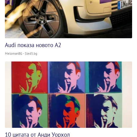
Audi показа новото A2
MelomanBG - Sled5.bg
10 цитата от Анди Уорхол