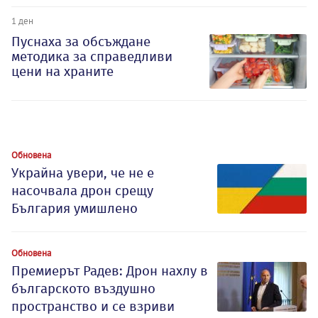
1 ден
Пуснаха за обсъждане
методика за справедливи
цени на храните
Обновена
Украйна увери, че не е
насочвала дрон срещу
България умишлено
Обновена
Премиерът Радев: Дрон нахлу в
българското въздушно
пространство и се взриви