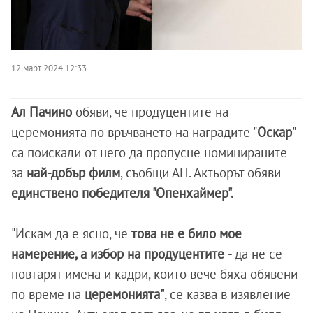
12 март 2024 12:33
Ал Пачино
обяви, че продуцентите на
церемонията по връчването на наградите "
Оскар
"
са поискали от него да пропусне номинираните
за
най-добър филм
, съобщи АП. Актьорът обяви
единствено победителя "Опенхаймер".
"Искам да е ясно, че
това не е било мое
намерение, а избор на продуцентите
- да не се
повтарят имена и кадри, които вече бяха обявени
по време на
церемонията"
, се казва в изявление