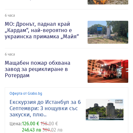
6 часа
МО: Дронът, паднал край
„Кардам“, най-вероятно е
украинска примамка „Майя“
6 часа
Мащабен пожар обхвана
завод за рециклиране в
Ротердам
Оферта от Grabo.bg
Екскурзия до Истанбул за 6
Септември: 3 нощувки със
закуски, плю..
Цена:
126.00 €
158.00 €
246.43 лв
309.02 лв