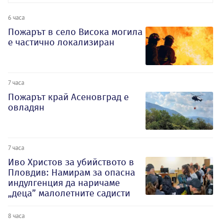
6 часа
Пожарът в село Висока могила
е частично локализиран
7 часа
Пожарът край Асеновград е
овладян
7 часа
Иво Христов за убийството в
Пловдив: Намирам за опасна
индулгенция да наричаме
„деца” малолетните садисти
8 часа