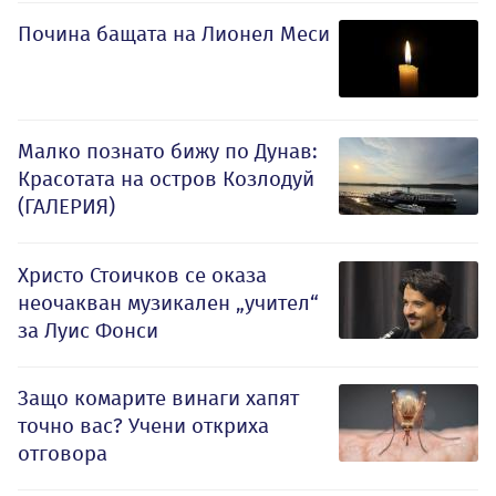
Почина бащата на Лионел Меси
Малко познато бижу по Дунав:
Красотата на остров Козлодуй
(ГАЛЕРИЯ)
Христо Стоичков се оказа
неочакван музикален „учител“
за Луис Фонси
Защо комарите винаги хапят
точно вас? Учени откриха
отговора