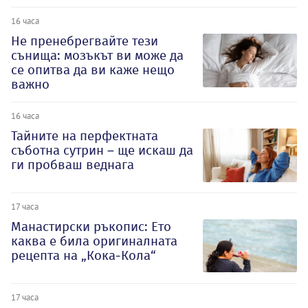
16 часа
Не пренебрегвайте тези
сънища: мозъкът ви може да
се опитва да ви каже нещо
важно
16 часа
Тайните на перфектната
съботна сутрин – ще искаш да
ги пробваш веднага
17 часа
Манастирски ръкопис: Ето
каква е била оригиналната
рецепта на „Кока-Кола“
17 часа