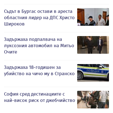
Съдът в Бургас остави в ареста
областния лидер на ДПС Христо
Широков
Задържаха подпалвача на
луксозния автомобил на Митьо
Очите
Задържаха 18-годишен за
убийство на чичо му в Странско
София сред дестинациите с
най-висок риск от джебчийство