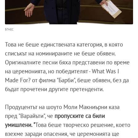
БГНЕС
Това не беше единствената категория, в която
списъкът на номинираните не беше обявен.
Оригиналните песни бяха представени по време
на церемонията, но победителят - What Was I
Made For? от филма "Барби", беше обявен, без да
бъдат прочетени другите претенденти.
Продуцентът на шоуто Моли Макниърни каза
пред "Варайъти", че
пропуските са били
умишлени. "
Това беше творческо решение, което
взехме заради опасения, че церемонията ще