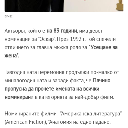
БГНЕС
Актьорът, който е
на 83 години,
има девет
номинации за "Оскар". През 1992 г. той спечели
отличието за главна мъжка роля за
"Усещане за
жена".
Тазгодишната церемония продължи по-малко от
миналогодишната и заради факта, че
Пачино
пропусна да прочете имената на всички
номиниран
и в категорията за най-добър филм.
Номинираните филми - "Американска литература"
(American Fiction), "Анатомия на едно падане,