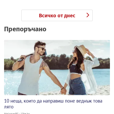
Всичко от днес
Препоръчано
10 неща, които да направиш поне веднъж това
лято
MelomanBG - 10te.bg