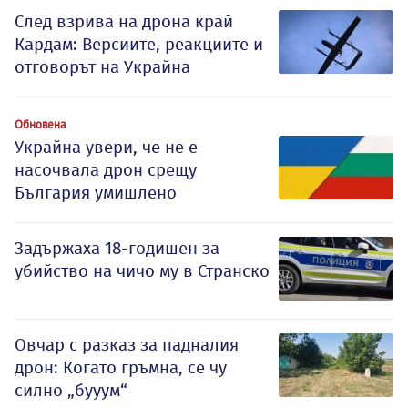
След взрива на дрона край
Кардам: Версиите, реакциите и
отговорът на Украйна
Обновена
Украйна увери, че не е
насочвала дрон срещу
България умишлено
Задържаха 18-годишен за
убийство на чичо му в Странско
Овчар с разказ за падналия
дрон: Когато гръмна, се чу
силно „бууум“