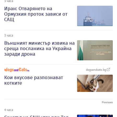
3 часа
Иран: Отварянето на
Ормузкия проток зависи от
САЩ
3 часа
Външният министър извика на
среща посланика на Украйна
заради дрона
dogsandcats.bg
Кои вкусове разпознават
котките
4 часа