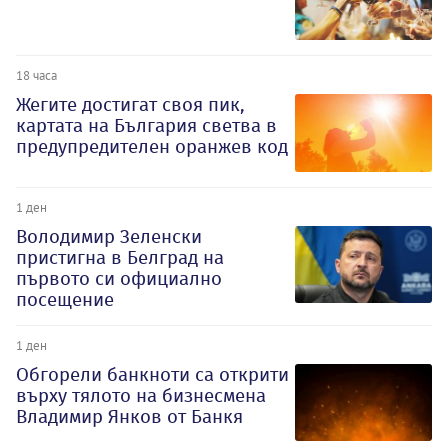
18 часа
Жегите достигат своя пик,
картата на България светва в
предупредителен оранжев код
1 ден
Володимир Зеленски
пристигна в Белград на
първото си официално
посещение
1 ден
Обгорели банкноти са открити
върху тялото на бизнесмена
Владимир Янков от Банкя