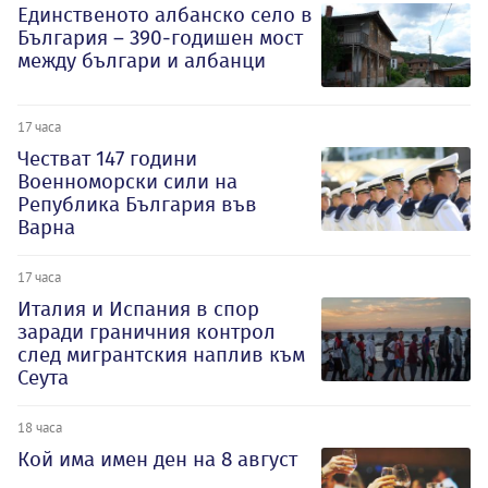
Единственото албанско село в
България – 390-годишен мост
между българи и албанци
17 часа
Честват 147 години
Военноморски сили на
Република България във
Варна
17 часа
Италия и Испания в спор
заради граничния контрол
след мигрантския наплив към
Сеута
18 часа
Кой има имен ден на 8 август