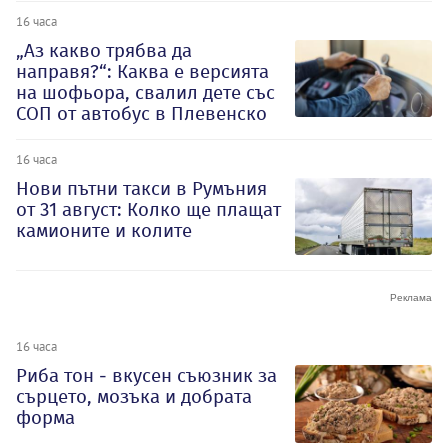
16 часа
„Аз какво трябва да
направя?“: Каква е версията
на шофьора, свалил дете със
СОП от автобус в Плевенско
16 часа
Нови пътни такси в Румъния
от 31 август: Колко ще плащат
камионите и колите
16 часа
Риба тон - вкусен съюзник за
сърцето, мозъка и добрата
форма