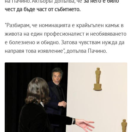
на Пачино. Актьорът допълва, че
за него е било
чест да бъде част от събитието.
"Разбирам, че номинацията е крайъгълен камък в
живота на един професионалист и необявяването
е болезнено и обидно. Затова чувствам нужда да
направя това изявление", допълва Пачино.