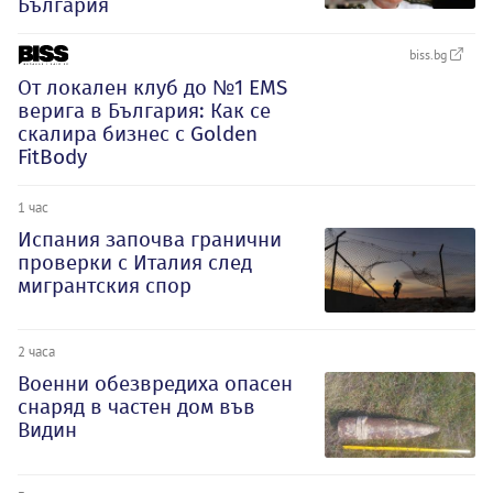
България
biss.bg
От локален клуб до №1 EMS
верига в България: Как се
скалира бизнес с Golden
FitBody
1 час
Испания започва гранични
проверки с Италия след
мигрантския спор
2 часа
Военни обезвредиха опасен
снаряд в частен дом във
Видин