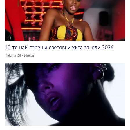
10-те най-горещи световни хита за юли 2026
MelomanBG - 10te.bg