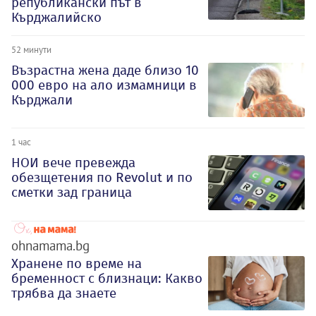
републикански път в
Кърджалийско
52 минути
Възрастна жена даде близо 10
000 евро на ало измамници в
Кърджали
1 час
НОИ вече превежда
обезщетения по Revolut и по
сметки зад граница
ohnamama.bg
Хранене по време на
бременност с близнаци: Какво
трябва да знаете