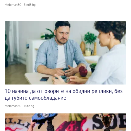
MelomanBG - Sled5.bg
10 начина да отговорите на обидни реплики, без
да губите самообладание
MelomanBG - 10te.bg