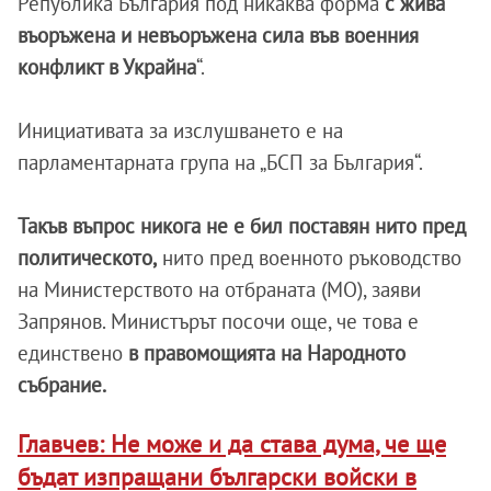
Република България под никаква форма
с жива
въоръжена и невъоръжена сила във военния
конфликт в Украйна
“.
Инициативата за изслушването е на
парламентарната група на „БСП за България“.
Такъв въпрос никога не е бил поставян нито пред
политическото,
нито пред военното ръководство
на Министерството на отбраната (МО), заяви
Запрянов. Министърът посочи още, че това е
единствено
в правомощията на Народното
събрание.
Главчев: Не може и да става дума, че ще
бъдат изпращани български войски в