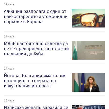
14 часа
Албания разполага с един от
най-остарелите автомобилни
паркове в Европа
14 часа
МВнР настоятелно съветва да
не се предприемат неотложни
пътувания до Куба
14 часа
Йотова: България има голям
потенциал в сферата на
изкуствения интелект
15 часа
Изписаха жената, заразила се