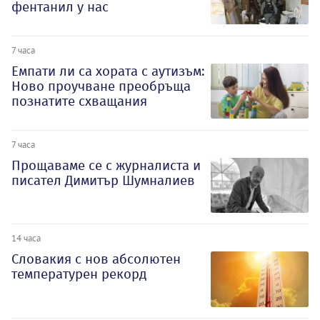
фентанил у нас
7 часа
Емпати ли са хората с аутизъм:
Ново проучване преобръща
познатите схващания
7 часа
Прощаваме се с журналиста и
писател Димитър Шумналиев
14 часа
Словакия с нов абсолютен
температурен рекорд