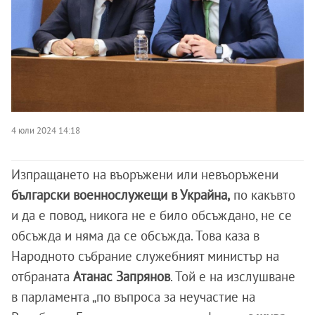
4 юли 2024 14:18
Изпращането на въоръжени или невъоръжени
български военнослужещи в Украйна,
по какъвто
и да е повод, никога не е било обсъждано, не се
обсъжда и няма да се обсъжда. Това каза в
Народното събрание служебният министър на
отбраната
Атанас Запрянов
. Той е на изслушване
в парламента „по въпроса за неучастие на