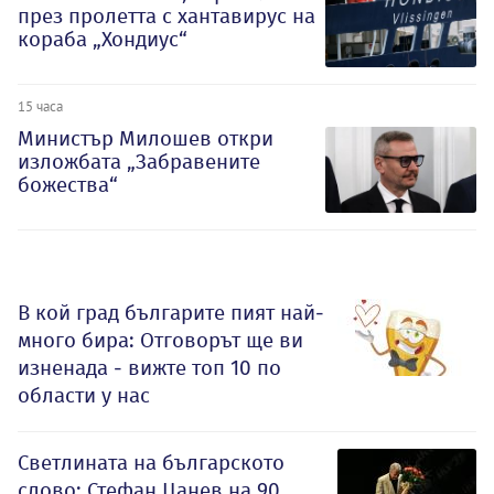
през пролетта с хантавирус на
кораба „Хондиус“
15 часа
Министър Милошев откри
изложбата „Забравените
божества“
В кой град българите пият най-
много бира: Отговорът ще ви
изненада - вижте топ 10 по
области у нас
Светлината на българското
слово: Стефан Цанев на 90