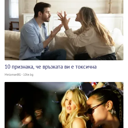
10 признака, че връзката ви е токсична
MelomanBG - 10te.bg