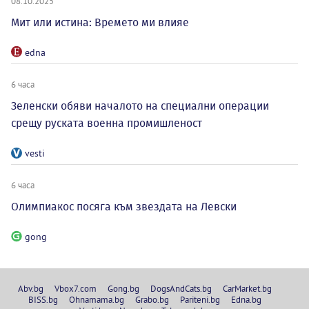
08.10.2025
Мит или истина: Времето ми влияе
edna
6 часа
Зеленски обяви началото на специални операции
срещу руската военна промишленост
vesti
6 часа
Олимпиакос посяга към звездата на Левски
gong
Abv.bg
Vbox7.com
Gong.bg
DogsAndCats.bg
CarMarket.bg
BISS.bg
Ohnamama.bg
Grabo.bg
Pariteni.bg
Edna.bg