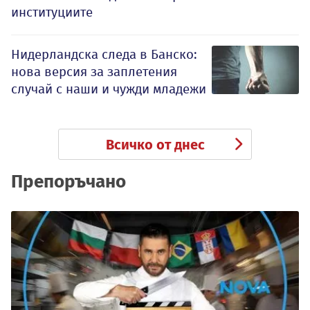
институциите
Нидерландска следа в Банско:
нова версия за заплетения
случай с наши и чужди младежи
Всичко от днес
Препоръчано