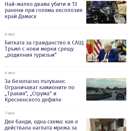
Най-малко двама убити и 13
ранени при голяма експлозия
край Дамаск
6 часа
Битката за гражданство в САЩ:
Тръмп с нови мерки срещу
„родилния туризъм“
6 часа
За безопасно пътуване:
Ограничават камионите по
„Тракия“, „Струма“ и
Кресненското дефиле
7 часа
Две банди, една схема: как е
действала наглата мрежа за