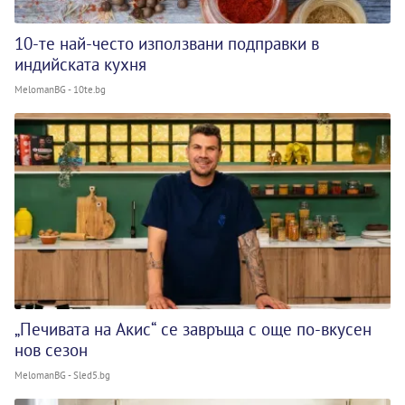
10-те най-често използвани подправки в
индийската кухня
MelomanBG - 10te.bg
„Печивата на Акис“ се завръща с още по-вкусен
нов сезон
MelomanBG - Sled5.bg