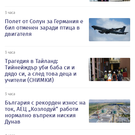
3 часа
Полет от Солун за Германия е
бил отменен заради птица в
двигателя
3 часа
Трагедия в Тайланд:
Тийнейждър уби баба си и
дядо си, а след това деца и
учители (СНИМКИ)
3 часа
България с рекорден износ на
ток, АЕЦ „Козлодуй“ работи
нормално въпреки ниския
Дунав