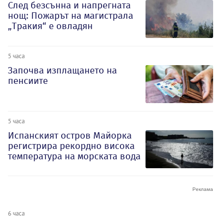
След безсънна и напрегната
нощ: Пожарът на магистрала
„Тракия“ е овладян
5 часа
Започва изплащането на
пенсиите
5 часа
Испанският остров Майорка
регистрира рекордно висока
температура на морската вода
6 часа