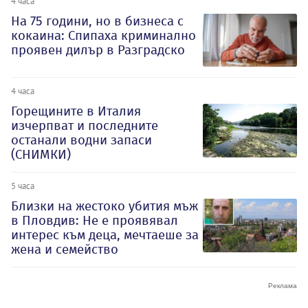
4 часа
На 75 години, но в бизнеса с
кокаина: Спипаха криминално
проявен дилър в Разградско
4 часа
Горещините в Италия
изчерпват и последните
останали водни запаси
(СНИМКИ)
5 часа
Близки на жестоко убития мъж
в Пловдив: Не е проявявал
интерес към деца, мечтаеше за
жена и семейство