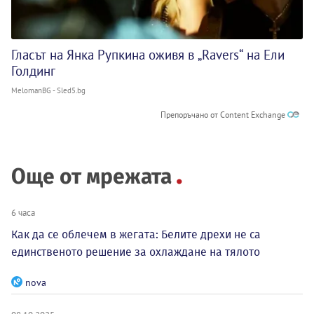
Гласът на Янка Рупкина оживя в „Ravers“ на Ели
Голдинг
MelomanBG - Sled5.bg
Препоръчано от Content Exchange
Още от мрежата
6 часа
Как да се облечем в жегата: Белите дрехи не са
единственото решение за охлаждане на тялото
nova