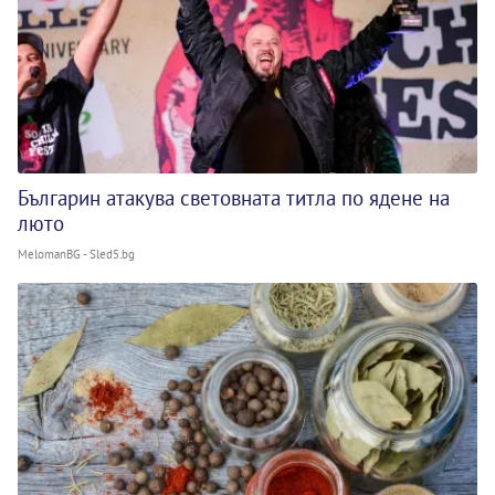
Българин атакува световната титла по ядене на
люто
MelomanBG - Sled5.bg