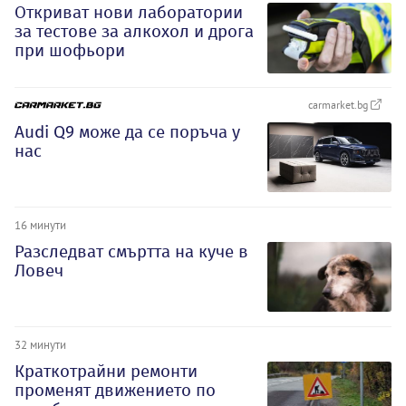
Откриват нови лаборатории
за тестове за алкохол и дрога
при шофьори
carmarket.bg
Audi Q9 може да се поръча у
нас
16 минути
Разследват смъртта на куче в
Ловеч
32 минути
Краткотрайни ремонти
променят движението по