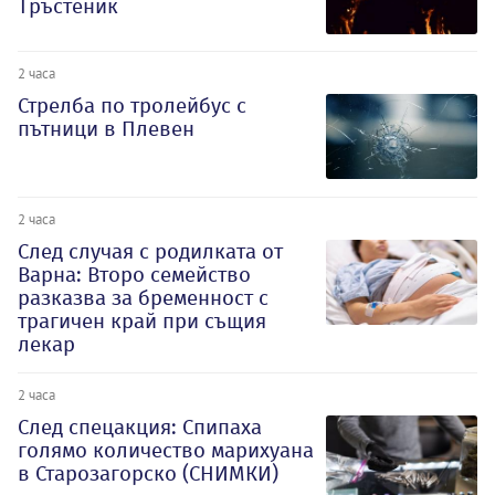
Тръстеник
2 часа
Стрелба по тролейбус с
пътници в Плевен
2 часа
След случая с родилката от
Варна: Второ семейство
разказва за бременност с
трагичен край при същия
лекар
2 часа
След спецакция: Спипаха
голямо количество марихуана
в Старозагорско (СНИМКИ)