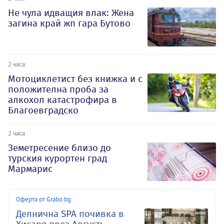
Не чула идващия влак: Жена
загина край жп гара Бутово
2 часа
Мотоциклетист без книжка и с
положителна проба за
алкохол катастрофира в
Благоевградско
2 часа
Земетресение близо до
турския курортен град
Мармарис
Оферта от Grabo.bg
Делнична SPA почивка в