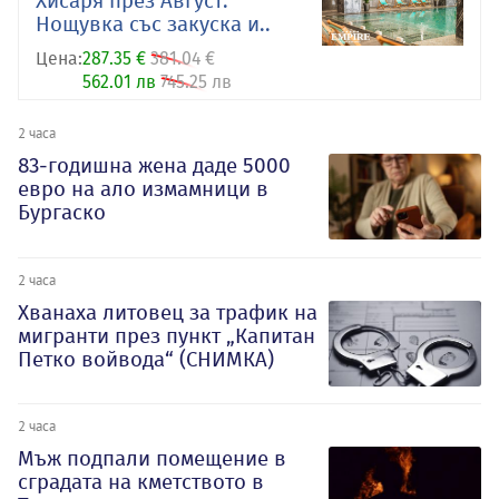
Хисаря през Август:
Нощувка със закуска и..
Цена:
287.35 €
381.04 €
562.01 лв
745.25 лв
2 часа
83-годишна жена даде 5000
евро на ало измамници в
Бургаско
2 часа
Хванаха литовец за трафик на
мигранти през пункт „Капитан
Петко войвода“ (СНИМКА)
2 часа
Мъж подпали помещение в
сградата на кметството в