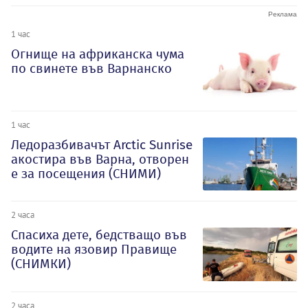
1 час
Огнище на африканска чума
по свинете във Варнанско
1 час
Ледоразбивачът Arctic Sunrise
акостира във Варна, отворен
е за посещения (СНИМИ)
2 часа
Спасиха дете, бедстващо във
водите на язовир Правище
(СНИМКИ)
2 часа