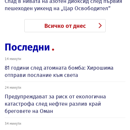
Спад в нивата на азотен диоксид след първия
пешеходен уикенд на „Цар Освободител“
Всичко от днес
Последни
14 минути
81 години след атомната бомба: Хирошима
отправи послание към света
24 минути
Предупреждават за риск от екологична
катастрофа след нефтен разлив край
бреговете на Оман
34 минути