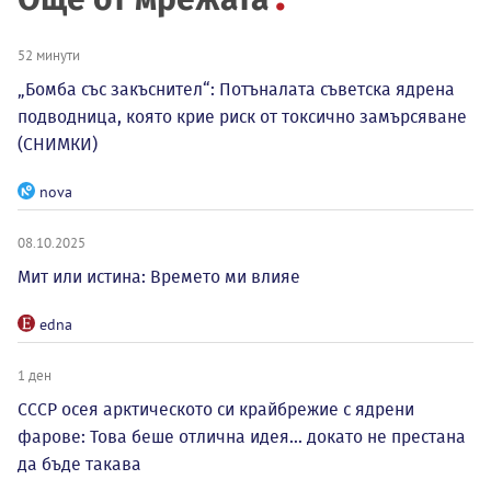
52 минути
„Бомба със закъснител“: Потъналата съветска ядрена
подводница, която крие риск от токсично замърсяване
(СНИМКИ)
nova
08.10.2025
Мит или истина: Времето ми влияе
edna
1 ден
СССР осея арктическото си крайбрежие с ядрени
фарове: Това беше отлична идея... докато не престана
да бъде такава