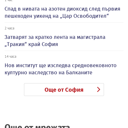
Спад в нивата на азотен диоксид след първия
пешеходен уикенд на „Цар Освободител“
2 часа
Затварят за кратко лента на магистрала
„Тракия“ край София
14 часа
Нов институт ще изследва средновековното
културно наследство на Балканите
Още от София
Още от мрежата