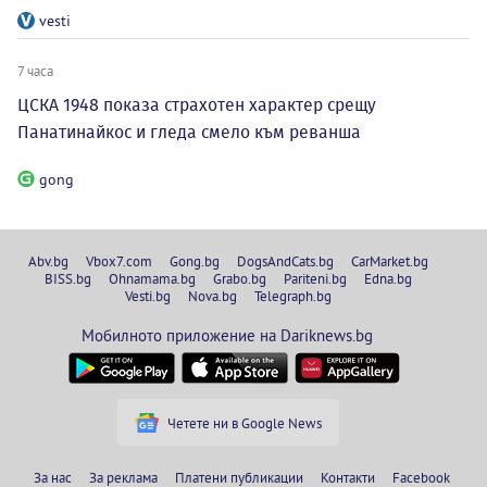
vesti
7 часа
ЦСКА 1948 показа страхотен характер срещу
Панатинайкос и гледа смело към реванша
gong
Abv.bg
Vbox7.com
Gong.bg
DogsAndCats.bg
CarMarket.bg
BISS.bg
Ohnamama.bg
Grabo.bg
Pariteni.bg
Edna.bg
Vesti.bg
Nova.bg
Telegraph.bg
Мобилното приложение на Dariknews.bg
Четете ни в Google News
За нас
За реклама
Платени публикации
Контакти
Facebook