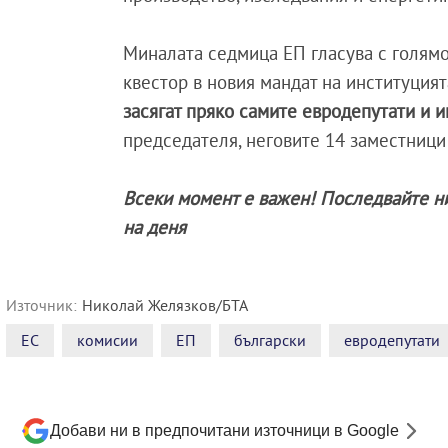
Миналата седмица ЕП гласува с голям
квестор в новия мандат на институцият
засягат пряко самите евродепутати и 
председателя, неговите 14 заместници
Всеки момент е важен! Последвайте н
на деня
Източник:
Николай Желязков/БТА
ЕС
комисии
ЕП
български
евродепутати
Добави ни в предпочитани източници в Google