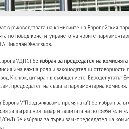
зат в ръководствата на комисиите на Европейския пар
ята по повод конституирането на новите парламентар
БТА Николай Желязков.
Европа"/ДПС) бе
избран за председател на комисията
омисия има важна роля и законодателни отговорности 
овод Кючюк, цитиран в съобщението. Евродепутатът Е
 зам.-председател на същата парламентарна комисия.
 Европа"/"Продължаваме промяната") бе избран за вто
ия за вътрешния пазар и защитата на потребителите.
П/СиД) бе избрана за първи зам.-председател на коми
а.