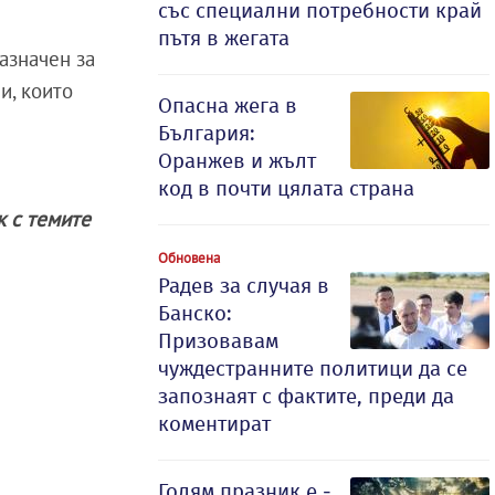
със специални потребности край
пътя в жегата
азначен за
и, които
Опасна жега в
България:
Оранжев и жълт
код в почти цялата страна
ак с темите
Обновена
Радев за случая в
Банско:
Призовавам
чуждестранните политици да се
запознаят с фактите, преди да
коментират
Голям празник е -