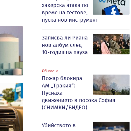
хакерска атака по
време на тестове,
пуска нов инструмент
Записва ли Риана
нов албум след
10-годишна пауза
Обновена
Пожар блокира
АМ „Тракия“:
Пуснаха
движението в посока София
(СНИМКИ/ВИДЕО)
Убийството в