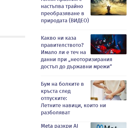
настъпва трайно
преобразяване в
природата (ВИДЕО)
Какво ни каза
правителството?
Имало ли е теч на
данни при „неоторизирания
достъп до държавни мрежи“
Бум на болките в
кръста след
отпуските:
Летните навици, които ни
разболяват
Meta разкри AI