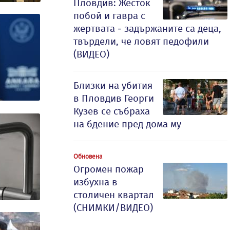
Пловдив: Жесток
побой и гавра с
жертвата - задържаните са деца,
твърдели, че ловят педофили
(ВИДЕО)
Близки на убития
в Пловдив Георги
Кузев се събраха
на бдение пред дома му
Обновена
Огромен пожар
избухна в
столичен квартал
(СНИМКИ/ВИДЕО)