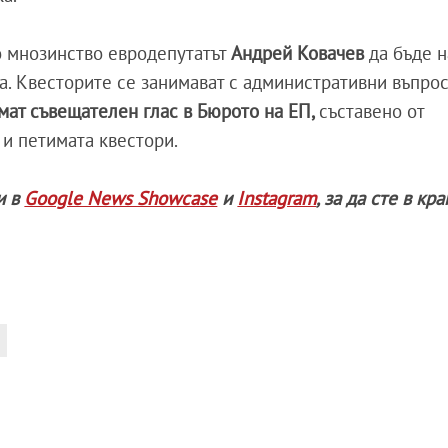
о мнозинство евродепутатът
Андрей Ковачев
да бъде н
а. Квесторите се занимават с административни въпрос
имат съвещателен глас в Бюрото на ЕП,
съставено от
 и петимата квестори.
и в
Google News Showcase
и
Instagram
, за да сте в кр