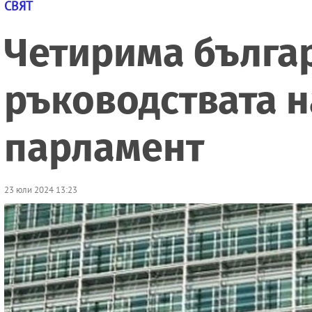
СВЯТ
Четирима българ
ръководствата н
парламент
23 юли 2024 13:23