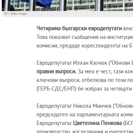
ЕП / Getty Images
Четирима български евродепутати
вли
Това показват съобщения на институци
комисии, предаде кореспондентът на 
Евродепутатът Илхан Кючюк ("Обнови 
правни въпроси.
За мен е чест, тази к
ключови въпроси, отбелязва по този п
(ГЕРБ-СДС/ЕНП) бе избран за четвърти
Евродепутатът Никола Минчев ("Обнови
председател на парламентарната комис
Евродепутатът
Цветелина Пенкова
(БС
производство, изследвания и енергетик