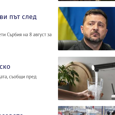
ви път след
и Сърбия на 8 август за
ско
дата, съобщи пред