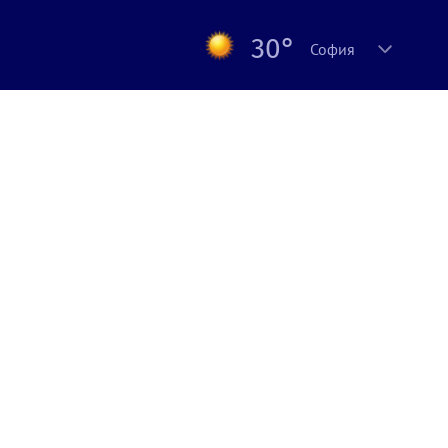
30°
София