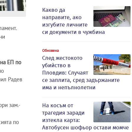
Какво да
направите, ако
изгубите личните
ламент.
си документи в чужбина
ни
Обновена
След жестокото
 на ЕП по
убийство в
по
Пловдив: Случаят
мил Радев
се заплита, сред задържаните
има и непълнолетни
ри зам.-
На косъм от
трагедия заради
изтекла карта:
сията по
Автобусен шофьор остави момче