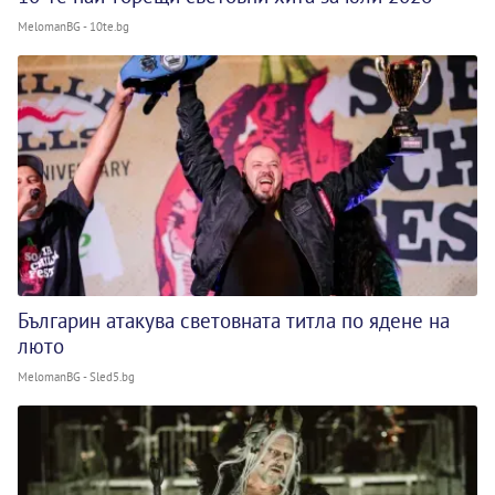
MelomanBG - 10te.bg
Българин атакува световната титла по ядене на
люто
MelomanBG - Sled5.bg