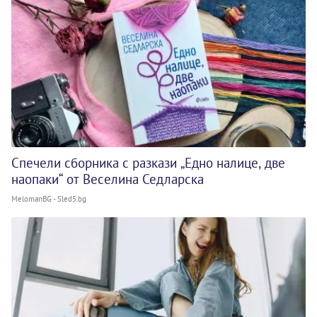
Спечели сборника с разкази „Едно налице, две
наопаки“ от Веселина Седларска
MelomanBG - Sled5.bg