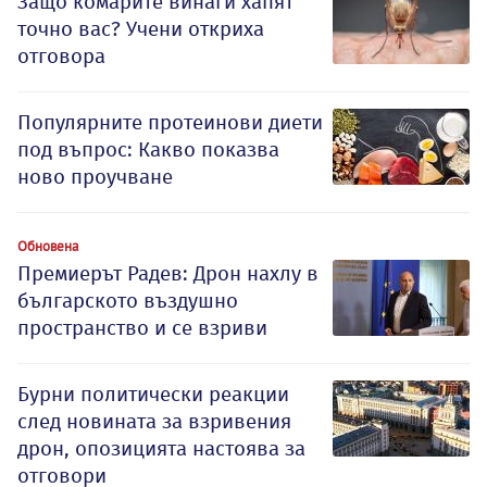
Защо комарите винаги хапят
точно вас? Учени откриха
отговора
Популярните протеинови диети
под въпрос: Какво показва
ново проучване
Обновена
Премиерът Радев: Дрон нахлу в
българското въздушно
пространство и се взриви
Бурни политически реакции
след новината за взривения
дрон, опозицията настоява за
отговори