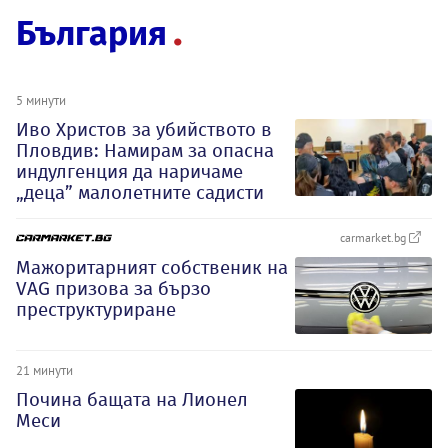
България
5 минути
Иво Христов за убийството в
Пловдив: Намирам за опасна
индулгенция да наричаме
„деца” малолетните садисти
carmarket.bg
Мажоритарният собственик на
VAG призова за бързо
преструктуриране
21 минути
Почина бащата на Лионел
Меси