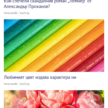
Кой спечели скандалния роман „Лемнер“ от
Александър Проханов?
MelomanBG - Sled5.bg
Любимият цвят издава характера ни
MelomanBG - Sled5.bg