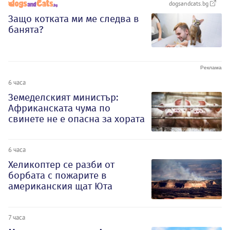
dogsandcats.bg
Защо котката ми ме следва в
банята?
6 часа
Земеделският министър:
Африканската чума по
свинете не е опасна за хората
6 часа
Хеликоптер се разби от
борбата с пожарите в
американския щат Юта
7 часа