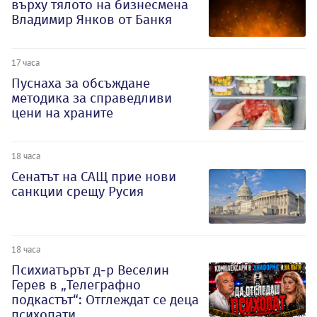
върху тялото на бизнесмена
Владимир Янков от Банкя
17 часа
Пуснаха за обсъждане
методика за справедливи
цени на храните
18 часа
Сенатът на САЩ прие нови
санкции срещу Русия
18 часа
Психиатърът д-р Веселин
Герев в „Телеграфно
подкастът“: Отглеждат се деца
психопати