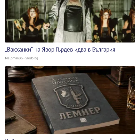
„Вакханки“ на Явор Гърдев идва в България
MelomanBG - Sled5.bg