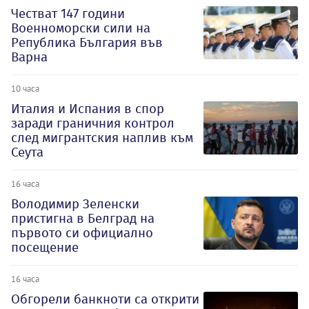
Честват 147 години
Военноморски сили на
Република България във
Варна
10 часа
Италия и Испания в спор
заради граничния контрол
след мигрантския наплив към
Сеута
16 часа
Володимир Зеленски
пристигна в Белград на
първото си официално
посещение
16 часа
Обгорели банкноти са открити