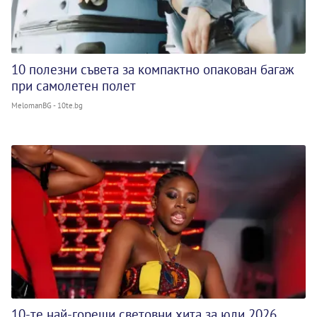
10 полезни съвета за компактно опакован багаж
при самолетен полет
MelomanBG - 10te.bg
10-те най-горещи световни хита за юли 2026