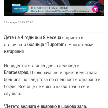
12 януари 2023 17:47
Дете на 4 години и 8 месеца
е прието в
столичната
болница
"
Пирогов
" с много тежки
изгаряния
.
Инцидентът е станал днес следобед в
Благоевград
. Първоначално е приет в местната
болница, но след това по спешност е откарано в
София. Все още не е ясно какво точно се е
случило.
"Детето веднага е вкарано в шокова зала.