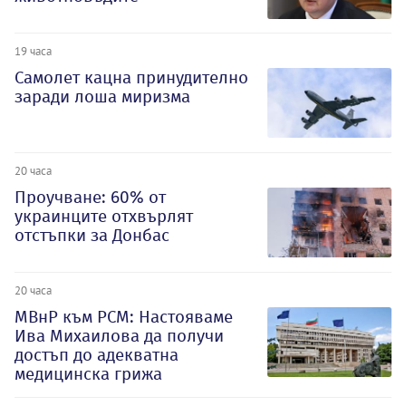
19 часа
Самолет кацна принудително
заради лоша миризма
20 часа
Проучване: 60% от
украинците отхвърлят
отстъпки за Донбас
20 часа
МВнР към РСМ: Настояваме
Ива Михаилова да получи
достъп до адекватна
медицинска грижа