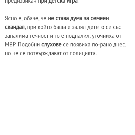
предизвикан
при детска игра
.
Ясно е, обаче, че
не става дума за семеен
скандал
, при който баща е залял детето си със
запалима течност и го е подпалил, уточниха от
МВР. Подобни
слухове
се появиха по-рано днес,
но не се потвърждават от полицията.