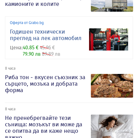
камионите и колите
Оферта от Grabo.bg
Годишен технически
преглед на лек автомобил
Цена:
40.85 €
45.96 €
79.90 лв
89.89 лв
8 часа
Риба тон - вкусен съюзник за
сърцето, мозъка и добрата
форма
8 часа
Не пренебрегвайте тези
сънища: мозъкът ви може да
се опитва да ви каже нещо
важно