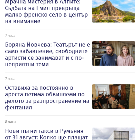
Мрачна мистерия в Алпите:
Съдбата на Емил превръща
малко френско село в център
на внимание
7 часа
Боряна Йовчева: Театърът не е
само забавление, свободните
артисти се занимават и с по-
неприятни теми
7 часа
Оставиха за постоянно в
ареста петима обвиняеми по
делото за разпространение на
фентанил
8 часа
Нови пътни такси в Румъния
от 31 август: Колко ще плащат