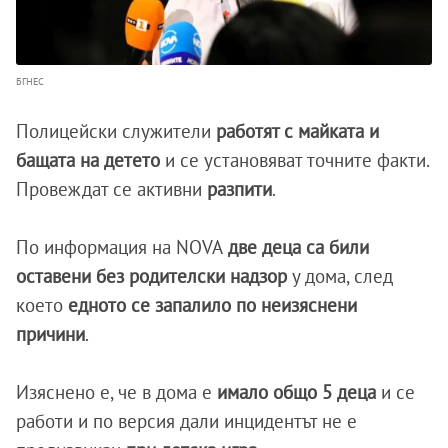
БГНЕС
Полицейски служители
работят с майката и
бащата на детето
и се установяват точните факти.
Провеждат се активни
разпити
.
По информация на NOVA
две деца са били
оставени без родителски надзор
у дома, след
което
едното се запалило по неизяснени
причини
.
Изяснено е, че в дома е
имало общо 5 деца
и се
работи и по версия дали инцидентът не е