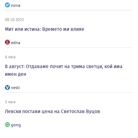
nova
08.10.2025
Мит или истина: Времето ми влияе
edna
6 часа
8 август: Отдаваме почит на трима светци, кой има
имен ден
vesti
3 часа
Левски постави цена на Светослав Вуцов
gong