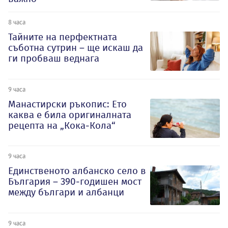
8 часа
Тайните на перфектната
съботна сутрин – ще искаш да
ги пробваш веднага
9 часа
Манастирски ръкопис: Ето
каква е била оригиналната
рецепта на „Кока-Кола“
9 часа
Единственото албанско село в
България – 390-годишен мост
между българи и албанци
9 часа