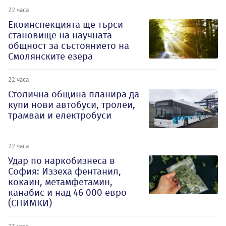
22 часа
Екоинспекцията ще търси
становище на научната
общност за състоянието на
Смолянските езера
22 часа
Столична община планира да
купи нови автобуси, тролеи,
трамваи и електробуси
22 часа
Удар по наркобизнеса в
София: Иззеха фентанил,
кокаин, метамфетамин,
канабис и над 46 000 евро
(СНИМКИ)
23 часа