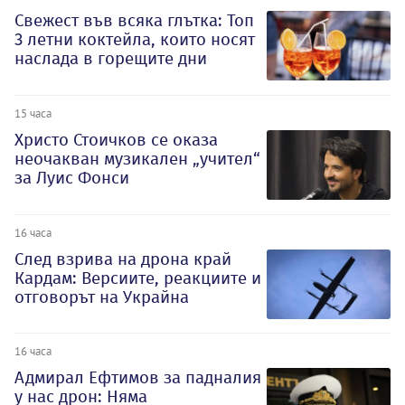
Свежест във всяка глътка: Топ
3 летни коктейла, които носят
наслада в горещите дни
15 часа
Христо Стоичков се оказа
неочакван музикален „учител“
за Луис Фонси
16 часа
След взрива на дрона край
Кардам: Версиите, реакциите и
отговорът на Украйна
16 часа
Адмирал Ефтимов за падналия
у нас дрон: Няма