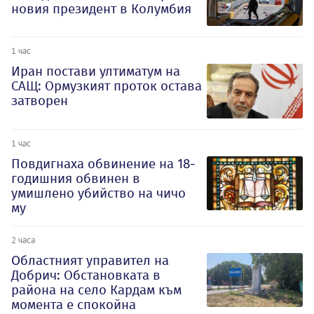
новия президент в Колумбия
1 час
Иран постави ултиматум на
САЩ: Ормузкият проток остава
затворен
1 час
Повдигнаха обвинение на 18-
годишния обвинен в
умишлено убийство на чичо
му
2 часа
Oбластният управител на
Добрич: Обстановката в
района на село Кардам към
момента е спокойна