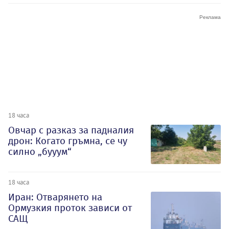
18 часа
Овчар с разказ за падналия
дрон: Когато гръмна, се чу
силно „бууум“
18 часа
Иран: Отварянето на
Ормузкия проток зависи от
САЩ