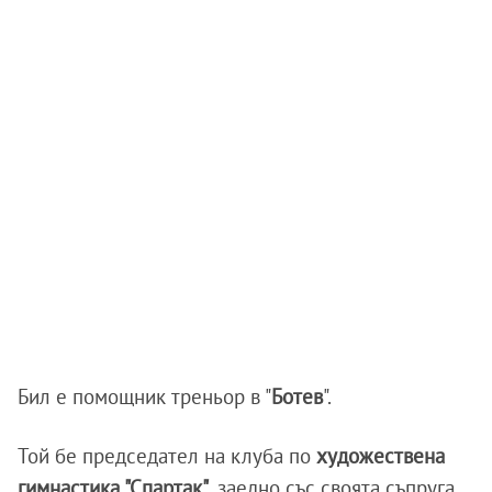
Бил е помощник треньор в "
Ботев
".
Той бе председател на клуба по
художествена
гимнастика "Спартак"
, заедно със своята съпруга.