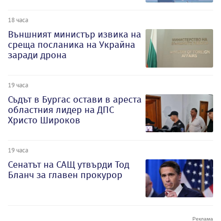
18 часа
Външният министър извика на
среща посланика на Украйна
заради дрона
19 часа
Съдът в Бургас остави в ареста
областния лидер на ДПС
Христо Широков
19 часа
Сенатът на САЩ утвърди Тод
Бланч за главен прокурор