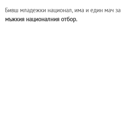
Бивш младежки национал, има и един мач за
мъжкия националния отбор.