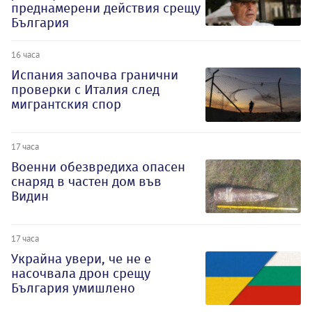
преднамерени действия срещу
България
16 часа
Испания започва гранични
проверки с Италия след
мигрантския спор
17 часа
Военни обезвредиха опасен
снаряд в частен дом във
Видин
17 часа
Украйна увери, че не е
насочвала дрон срещу
България умишлено