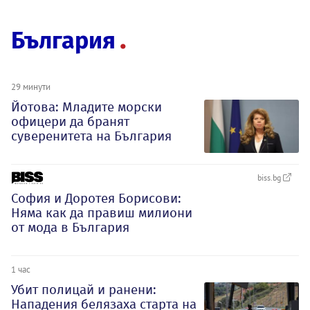
България
29 минути
Йотова: Младите морски
офицери да бранят
суверенитета на България
biss.bg
София и Доротея Борисови:
Няма как да правиш милиони
от мода в България
1 час
Убит полицай и ранени:
Нападения белязаха старта на