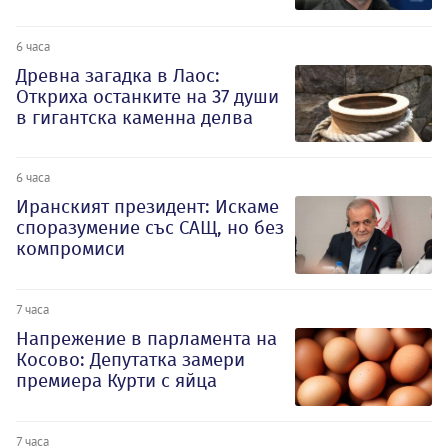
6 часа
Древна загадка в Лаос:
Откриха останките на 37 души
в гигантска каменна делва
6 часа
Иранският президент: Искаме
споразумение със САЩ, но без
компромиси
7 часа
Напрежение в парламента на
Косово: Депутатка замери
премиера Курти с яйца
7 часа