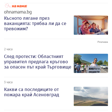
ohnamama.bg
Късното лягане през
ваканцията: трябва ли да се
тревожим?
2 часа
След протести: Областният
управител предлага кръгово
за опасен път край Търговище
3 часа
Какви са последиците от
пожара край Асеновград