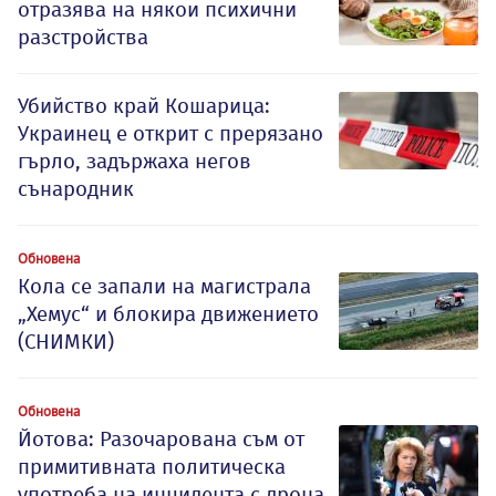
отразява на някои психични
разстройства
Убийство край Кошарица:
Украинец е открит с прерязано
гърло, задържаха негов
сънародник
Обновена
Кола се запали на магистрала
„Хемус“ и блокира движението
(СНИМКИ)
Обновена
Йотова: Разочарована съм от
примитивната политическа
употреба на инцидента с дрона