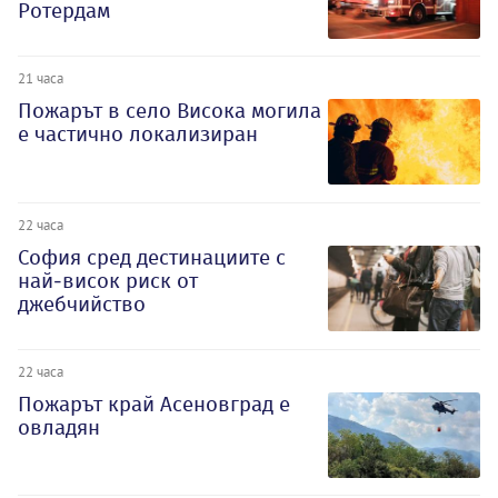
Ротердам
21 часа
Пожарът в село Висока могила
е частично локализиран
22 часа
София сред дестинациите с
най-висок риск от
джебчийство
22 часа
Пожарът край Асеновград е
овладян