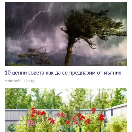
10 ценни съвета как да се предпазим от мълния
MelomanBG - 10te.bg