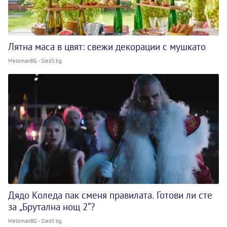
Лятна маса в цвят: свежи декорации с мушкато
MelomanBG - Sled5.bg
Дядо Коледа пак сменя правилата. Готови ли сте
за „Брутална нощ 2“?
MelomanBG - Sled5.bg