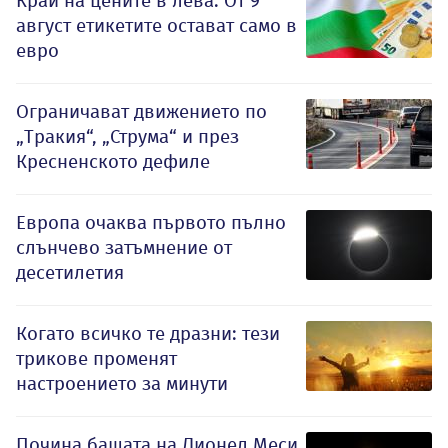
Край на цените в лева: От 9
август етикетите остават само в
евро
Ограничават движението по
„Тракия“, „Струма“ и през
Кресненското дефиле
Европа очаква първото пълно
слънчево затъмнение от
десетилетия
Когато всичко те дразни: тези
трикове променят
настроението за минути
Почина бащата на Лионел Меси