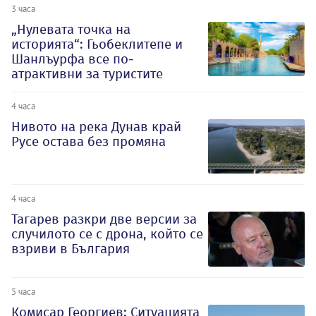
3 часа
„Нулевата точка на
историята“: Гьобеклитепе и
Шанлъурфа все по-
атрактивни за туристите
4 часа
Нивото на река Дунав край
Русе остава без промяна
4 часа
Тагарев разкри две версии за
случилото се с дрона, който се
взриви в България
5 часа
Комисар Георгиев: Ситуацията