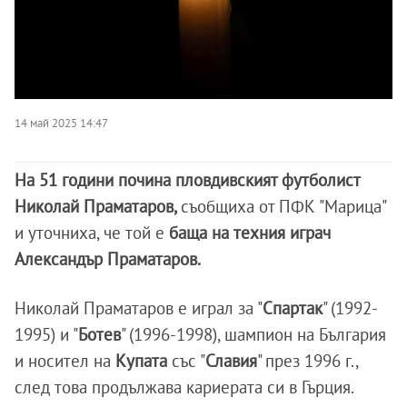
14 май 2025 14:47
На 51 години почина пловдивският футболист
Николай Праматаров,
съобщиха от ПФК "Марица"
и уточниха, че той е
баща на техния играч
Александър Праматаров.
Николай Праматаров е играл за "
Спартак
" (1992-
1995) и "
Ботев
" (1996-1998), шампион на България
и носител на
Купата
със "
Славия
" през 1996 г.,
след това продължава кариерата си в Гърция.