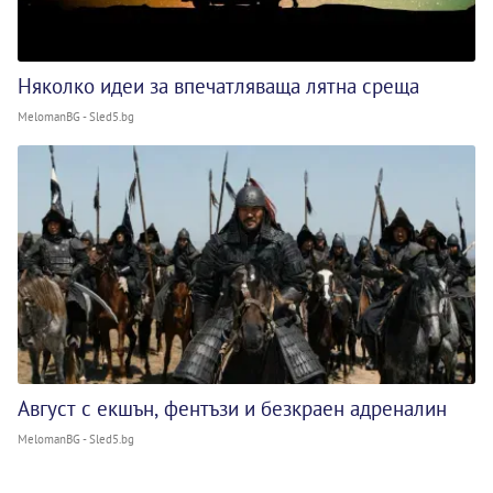
Няколко идеи за впечатляваща лятна среща
MelomanBG - Sled5.bg
Август с екшън, фентъзи и безкраен адреналин
MelomanBG - Sled5.bg