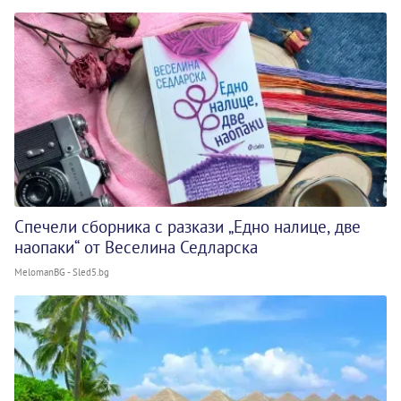
Спечели сборника с разкази „Едно налице, две
наопаки“ от Веселина Седларска
MelomanBG - Sled5.bg