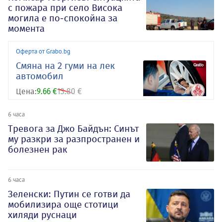
с пожара при село Висока
могила е по-спокойна за
момента
Оферта от Grabo.bg
Смяна на 2 гуми на лек
автомобил
Цена:
9.66 €
13.80 €
6 часа
Тревога за Джо Байдън: Синът
му разкри за разпространен и
болезнен рак
6 часа
Зеленски: Путин се готви да
мобилизира още стотици
хиляди руснаци