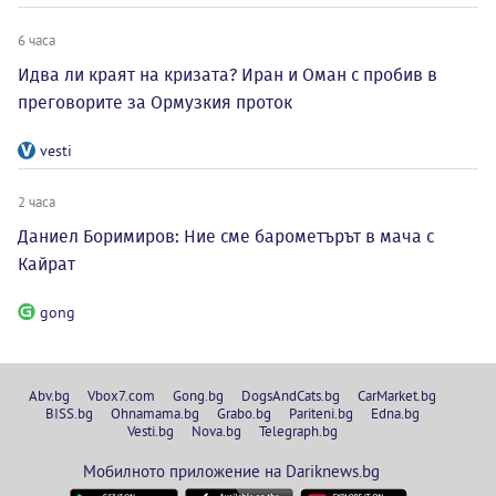
6 часа
Идва ли краят на кризата? Иран и Оман с пробив в
преговорите за Ормузкия проток
vesti
2 часа
Даниел Боримиров: Ние сме барометърът в мача с
Кайрат
gong
Abv.bg
Vbox7.com
Gong.bg
DogsAndCats.bg
CarMarket.bg
BISS.bg
Ohnamama.bg
Grabo.bg
Pariteni.bg
Edna.bg
Vesti.bg
Nova.bg
Telegraph.bg
Мобилното приложение на Dariknews.bg