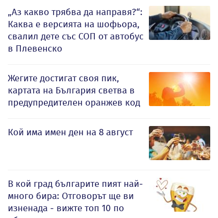
„Аз какво трябва да направя?“:
Каква е версията на шофьора,
свалил дете със СОП от автобус
в Плевенско
Жегите достигат своя пик,
картата на България светва в
предупредителен оранжев код
Кой има имен ден на 8 август
В кой град българите пият най-
много бира: Отговорът ще ви
изненада - вижте топ 10 по