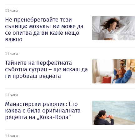
11 часа
Не пренебрегвайте тези
сънища: мозъкът ви може да
се опитва да ви каже нещо
важно
11 часа
Тайните на перфектната
съботна сутрин – ще искаш да
ги пробваш веднага
11 часа
Манастирски ръкопис: Ето
каква е била оригиналната
рецепта на „Кока-Кола“
11 часа