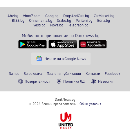
Abv.bg
Vbox7.com
Gong.bg
DogsAndCats.bg
CarMarket.bg
BISS.bg
Ohnamama.bg
Grabo.bg
Pariteni.bg
Edna.bg
Vesti.bg
Nova.bg
Telegraph.bg
Мобилното приложение на Dariknews.bg
Четете ни в Google News
За нас
За реклама
Платени публикации
Контакти
Facebook
Поверителност
Политика ЛД
Известия
DarikNews.bg
© 2026 Всички права запазени.
Общи условия