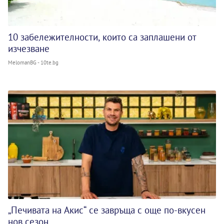
10 забележителности, които са заплашени от
изчезване
MelomanBG - 10te.bg
„Печивата на Акис“ се завръща с още по-вкусен
нов сезон