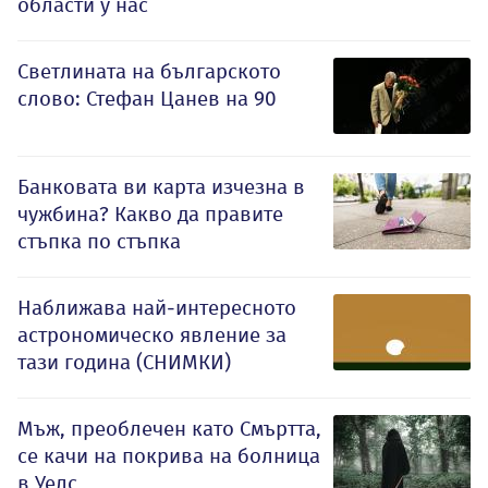
области у нас
Светлината на българското
слово: Стефан Цанев на 90
Банковата ви карта изчезна в
чужбина? Какво да правите
стъпка по стъпка
Наближава най-интересното
астрономическо явление за
тази година (СНИМКИ)
Мъж, преоблечен като Смъртта,
се качи на покрива на болница
в Уелс