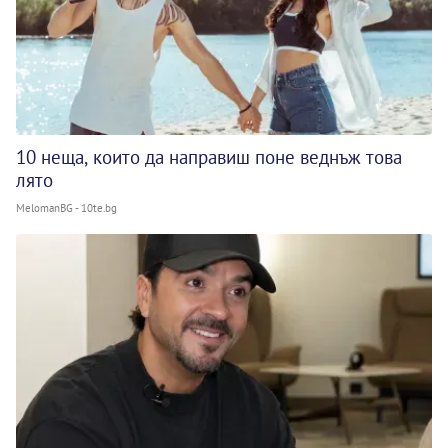
10 неща, които да направиш поне веднъж това
лято
MelomanBG - 10te.bg