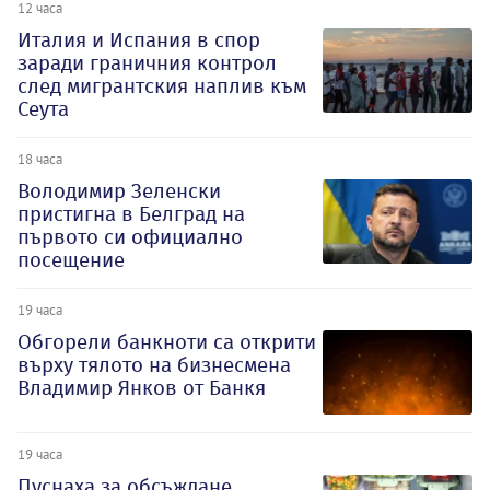
12 часа
Италия и Испания в спор
заради граничния контрол
след мигрантския наплив към
Сеута
18 часа
Володимир Зеленски
пристигна в Белград на
първото си официално
посещение
19 часа
Обгорели банкноти са открити
върху тялото на бизнесмена
Владимир Янков от Банкя
19 часа
Пуснаха за обсъждане