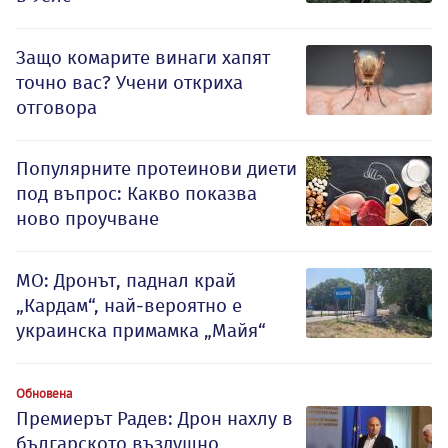
Защо комарите винаги хапят
точно вас? Учени откриха
отговора
Популярните протеинови диети
под въпрос: Какво показва
ново проучване
МО: Дронът, паднал край
„Кардам“, най-вероятно е
украинска примамка „Майя“
Обновена
Премиерът Радев: Дрон нахлу в
българското въздушно