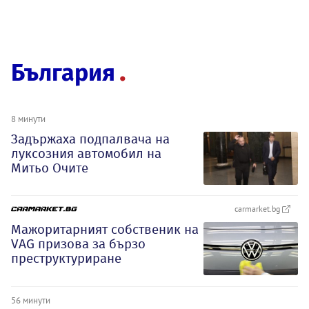
България
8 минути
Задържаха подпалвача на
луксозния автомобил на
Митьо Очите
carmarket.bg
Мажоритарният собственик на
VAG призова за бързо
преструктуриране
56 минути