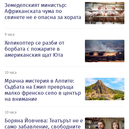
Земеделският министър:
Африканската чума по
свинете не е опасна за хората
9 часа
Хеликоптер се разби от
борбата с пожарите в
американския щат Юта
10 часа
Мрачна мистерия в Алпите:
Съдбата на Емил превръща
малко френско село в център
на внимание
10 часа
Боряна Йовчева: Театърът не е
само забавление, свободните