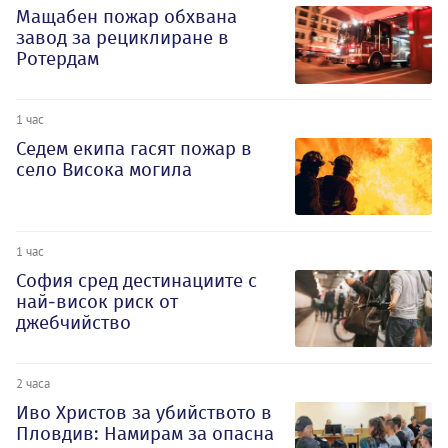
Мащабен пожар обхвана
завод за рециклиране в
Ротердам
1 час
Седем екипа гасят пожар в
село Висока могила
1 час
София сред дестинациите с
най-висок риск от
джебчийство
2 часа
Иво Христов за убийството в
Пловдив: Намирам за опасна