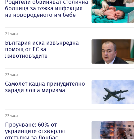
Родители обвиняват столична
болница за тежка инфекция
на новороденото им бебе
21 часа
България иска извънредна
помощ от ЕС за
животновъдите
22 часа
Самолет кацна принудително
заради лоша миризма
22 часа
Проучване: 60% от
украинците отхвърлят
отстъпки за Донбас