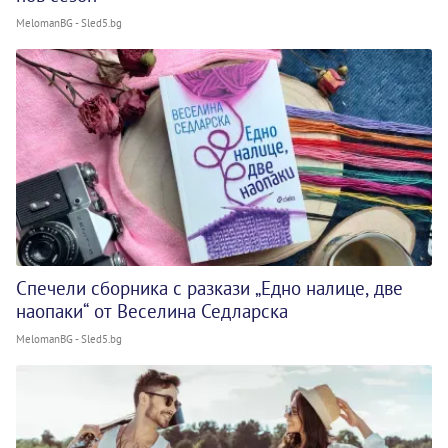
MelomanBG - Sled5.bg
Спечели сборника с разкази „Едно налице, две
наопаки“ от Веселина Седларска
MelomanBG - Sled5.bg