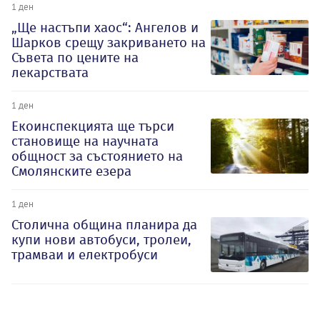
1 ден
„Ще настъпи хаос“: Ангелов и
Шарков срещу закриването на
Съвета по цените на
лекарствата
1 ден
Екоинспекцията ще търси
становище на научната
общност за състоянието на
Смолянските езера
1 ден
Столична община планира да
купи нови автобуси, тролеи,
трамваи и електробуси