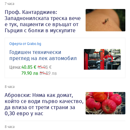
7 часа
Проф. Кантарджиев:
Западнонилската треска вече
е тук, пациенти се връщат от
Гърция с болки в мускулите
Оферта от Grabo.bg
Годишен технически
преглед на лек автомобил
Цена:
40.85 €
45.96 €
79.90 лв
89.89 лв
8 часа
Абровски: Няма как домат,
който се води първо качество,
да влиза от трети страни за
0,30 евро у нас
8 часа