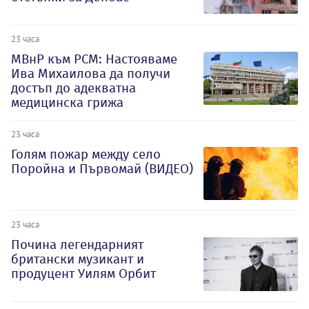
23 часа
МВнР към РСМ: Настояваме
Ива Михаилова да получи
достъп до адекватна
медицинска грижа
23 часа
Голям пожар между село
Поройна и Първомай (ВИДЕО)
23 часа
Почина легендарният
британски музикант и
продуцент Уилям Орбит