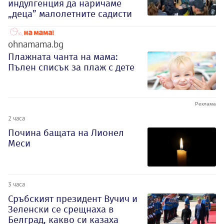
индулгенция да наричаме
„деца” малолетните садисти
ohnamama.bg
Плажната чанта на мама:
Пълен списък за плаж с дете
2 часа
Почина бащата на Лионел
Меси
3 часа
Сръбският президент Вучич и
Зеленски се срещнаха в
Белград, какво си казаха