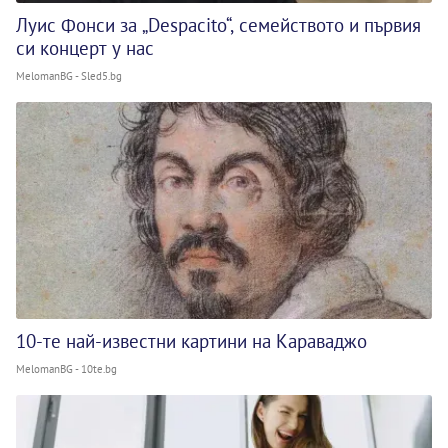
Луис Фонси за „Despacito“, семейството и първия
си концерт у нас
MelomanBG - Sled5.bg
10-те най-известни картини на Караваджо
MelomanBG - 10te.bg