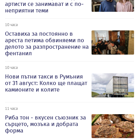
артисти се занимават и с по-
неприятни теми
10 часа
Оставиха за постоянно в
ареста петима обвиняеми по
делото за разпространение на
фентанил
10 часа
Нови пътни такси в Румъния
от 31 август: Колко ще плащат
камионите и колите
11 часа
Риба тон - вкусен съюзник за
сърцето, мозъка и добрата
форма