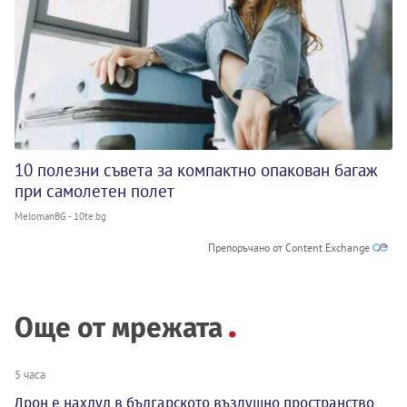
10 полезни съвета за компактно опакован багаж
при самолетен полет
MelomanBG - 10te.bg
Препоръчано от Content Exchange
Още от мрежата
5 часа
Дрон е нахлул в българското въздушно пространство