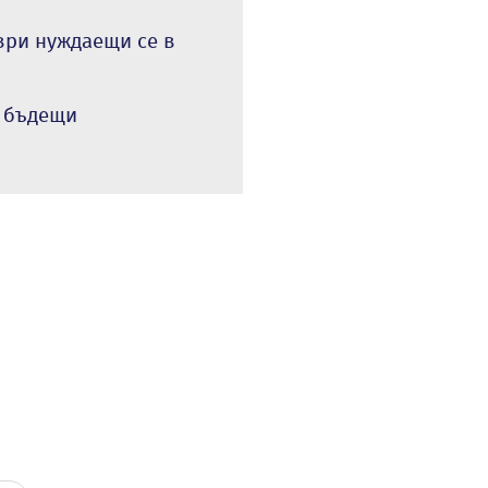
ври нуждаещи се в
а бъдещи