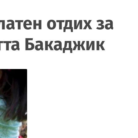
атен отдих за
тта Бакаджик