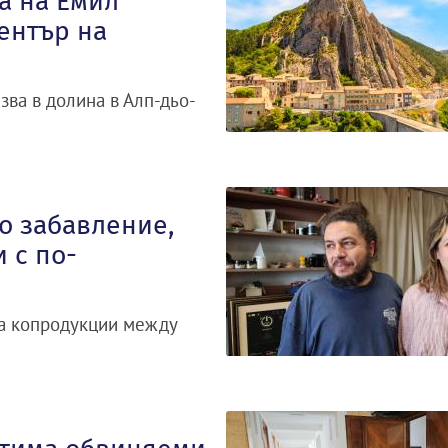
а на Емил
ентър на
зва в долина в Алп-дьо-
о забавление,
 с по-
за копродукции между