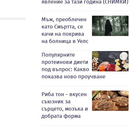
явление за тази година (СНИМКИ)
Мъж, преоблечен
като Смъртта, се
качи на покрива
на болница в Уелс
Популярните
протеинови диети
под въпрос: Какво
показва ново проучване
Риба тон - вкусен
съюзник за
сърцето, мозъка и
добрата форма