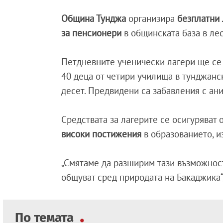
Община Тунджа
организира
безплатни 
за пенсионери
в общинската база в лес
Петдневните ученически лагери ще се
40 деца от четири училища в тунджанск
десет. Предвидени са забавления с ан
Средствата за лагерите се осигуряват
високи постижения
в образованието, и
„Смятаме да разширим тази възможност 
общуват сред природата на Бакаджика“,
По темата