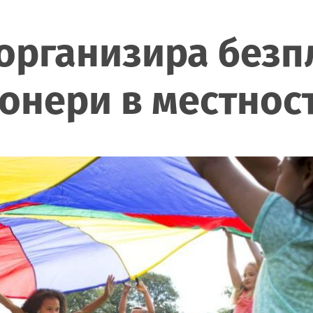
рганизира безпл
онери в местнос