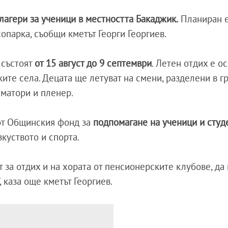
лагери за ученици в местността Бакаджик.
Планиран 
опарка, съобщи кметът Георги Георгиев.
 състоят
от 15 август до 9 септември
. Летен отдих е о
ите села. Децата ще летуват на смени, разделени в г
иматори и пленер.
 от Общинския фонд за
подпомагане на ученици и студ
зкуството и спорта.
за отдих и на хората от пенсионерските клубове, да 
 каза още кметът Георгиев.