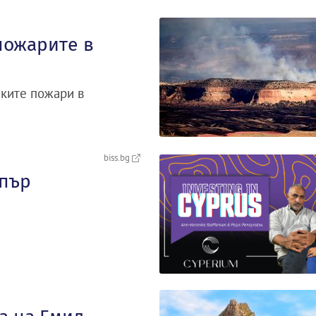
пожарите в
ските пожари в
biss.bg
ипър