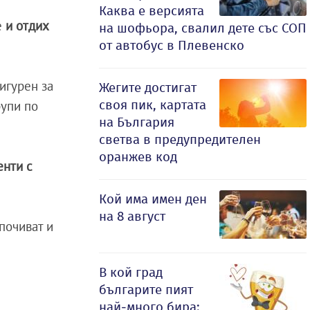
Каква е версията
е
и отдих
на шофьора, свалил дете със СОП
от автобус в Плевенско
сигурен за
Жегите достигат
своя пик, картата
рупи по
на България
светва в предупредителен
оранжев код
енти с
Кой има имен ден
на 8 август
почиват и
В кой град
българите пият
най-много бира: