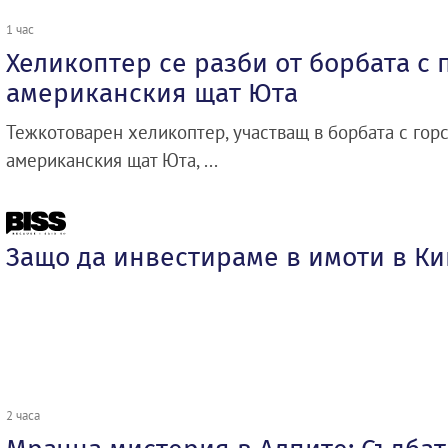
1 час
Хеликоптер се разби от борбата с 
американския щат Юта
Тежкотоварен хеликоптер, участващ в борбата с гор
американския щат Юта, ...
Защо да инвестираме в имоти в К
2 часа