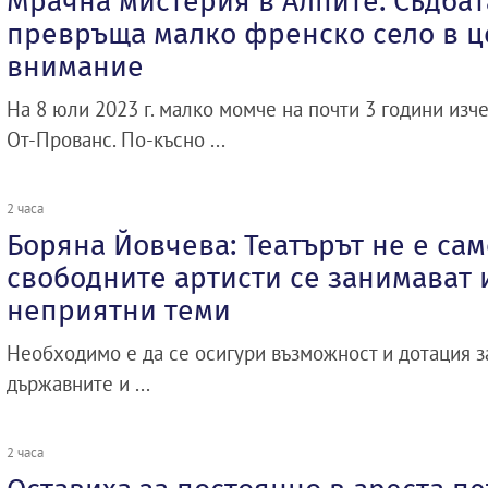
Мрачна мистерия в Алпите: Съдбат
превръща малко френско село в ц
внимание
На 8 юли 2023 г. малко момче на почти 3 години изче
От-Прованс. По-късно ...
2 часа
Боряна Йовчева: Театърът не е сам
свободните артисти се занимават и
неприятни теми
Необходимо е да се осигури възможност и дотация 
държавните и ...
2 часа