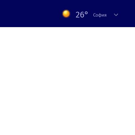
26°
София