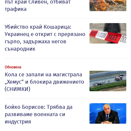
път край Сливен, отбиват
трафика
Убийство край Кошарица:
Украинец е открит с прерязано
гърло, задържаха негов
сънародник
Обновена
Кола се запали на магистрала
„Хемус“ и блокира движението
(СНИМКИ)
Бойко Борисов: Трябва да
развиваме военната си
индустрия