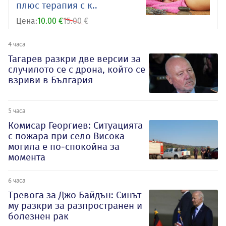
плюс терапия с к..
Цена:
10.00 €
15.00 €
4 часа
Тагарев разкри две версии за
случилото се с дрона, който се
взриви в България
5 часа
Комисар Георгиев: Ситуацията
с пожара при село Висока
могила е по-спокойна за
момента
6 часа
Тревога за Джо Байдън: Синът
му разкри за разпространен и
болезнен рак