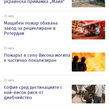
украинска примамка „Майя“
21 часа
Мащабен пожар обхвана
завод за рециклиране в
Ротердам
22 часа
Пожарът в село Висока могила
е частично локализиран
22 часа
София сред дестинациите с
най-висок риск от
джебчийство