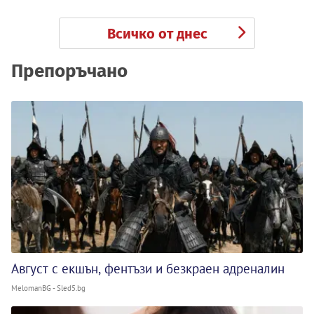
Всичко от днес
Препоръчано
Август с екшън, фентъзи и безкраен адреналин
MelomanBG - Sled5.bg