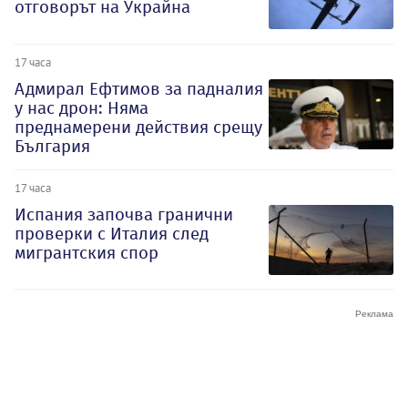
отговорът на Украйна
17 часа
Адмирал Ефтимов за падналия
у нас дрон: Няма
преднамерени действия срещу
България
17 часа
Испания започва гранични
проверки с Италия след
мигрантския спор