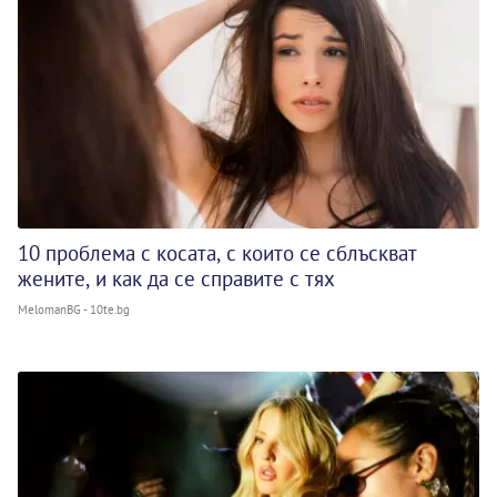
10 проблема с косата, с които се сблъскват
жените, и как да се справите с тях
MelomanBG - 10te.bg