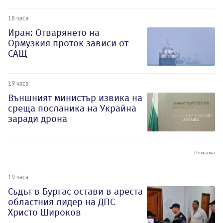
18 часа
Иран: Отварянето на
Ормузкия проток зависи от
САЩ
19 часа
Външният министър извика на
среща посланика на Украйна
заради дрона
19 часа
Съдът в Бургас остави в ареста
областния лидер на ДПС
Христо Широков