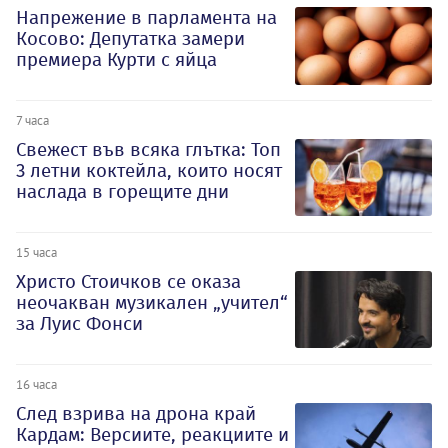
Напрежение в парламента на
Косово: Депутатка замери
премиера Курти с яйца
7 часа
Свежест във всяка глътка: Топ
3 летни коктейла, които носят
наслада в горещите дни
15 часа
Христо Стоичков се оказа
неочакван музикален „учител“
за Луис Фонси
16 часа
След взрива на дрона край
Кардам: Версиите, реакциите и