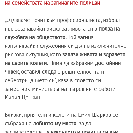
на семействата на загиналите полицаи
„Отдаваме почит към професионалиста, избрал
път, осъзнавайки риска за живота си в
полза на
службата на обществото.
Той загина,
изпълнявайки служебния си дълг в изключително
рискова ситуация, като
запази живота и здравето
на своите колеги.
Няма да забравим
достойния
човек, оставил следа
с решителността и
себеотрицанието си“, каза в словото си
заместник-министърът на вътрешните работи
Кирил Ценкин.
Близки, приятели и колеги на Емил Шарков се
събраха на
лобното му място,
за да
засвидетелстват
уважението и почитта си към