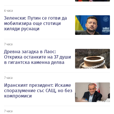
6 часа
Зеленски: Путин се готви да
мобилизира още стотици
хиляди руснаци
7 часа
Древна загадка в Лаос:
Откриха останките на 37 души
в гигантска каменна делва
7 часа
Иранският президент: Искаме
споразумение със САЩ, но без
компромиси
7 часа