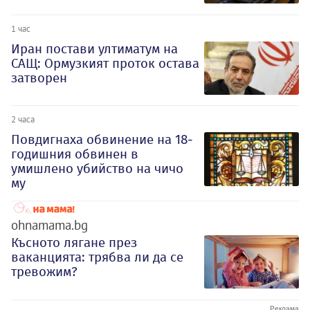
1 час
Иран постави ултиматум на
САЩ: Ормузкият проток остава
затворен
2 часа
Повдигнаха обвинение на 18-
годишния обвинен в
умишлено убийство на чичо
му
ohnamama.bg
Късното лягане през
ваканцията: трябва ли да се
тревожим?