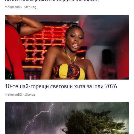
MelomanBG - Sled5.bg
10-те най-горещи световни хита за юли 2026
MelomanBG - 10te.bg