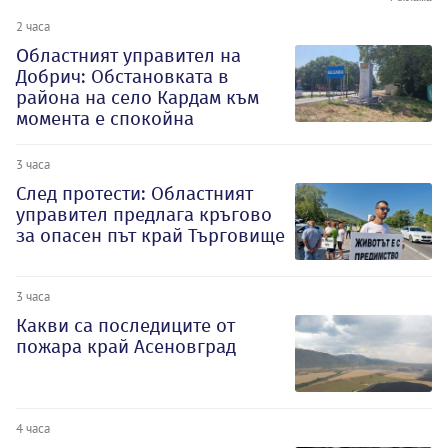
2 часа
Oбластният управител на
Добрич: Обстановката в
района на село Кардам към
момента е спокойна
3 часа
След протести: Областният
управител предлага кръгово
за опасен път край Търговище
3 часа
Какви са последиците от
пожара край Асеновград
4 часа