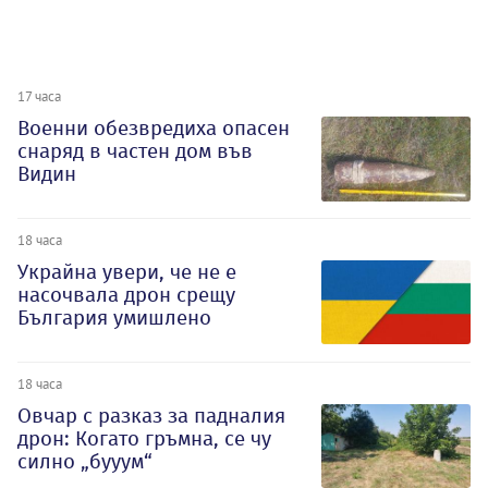
17 часа
Военни обезвредиха опасен
снаряд в частен дом във
Видин
18 часа
Украйна увери, че не е
насочвала дрон срещу
България умишлено
18 часа
Овчар с разказ за падналия
дрон: Когато гръмна, се чу
силно „бууум“