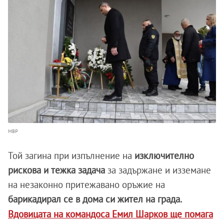
МВР
Той загина при изпълнение на
изключително
рискова и тежка задача
за задържане и изземане
на незаконно притежавано оръжие на
барикадирал се в дома си жител на града.
Вдовицата на командоса Емил Шарков ще помага