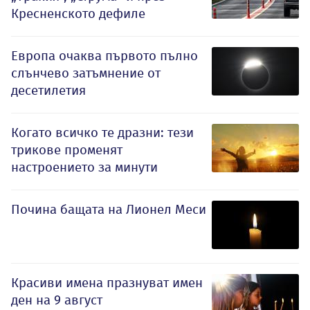
Кресненското дефиле
Европа очаква първото пълно
слънчево затъмнение от
десетилетия
Когато всичко те дразни: тези
трикове променят
настроението за минути
Почина бащата на Лионел Меси
Красиви имена празнуват имен
ден на 9 август