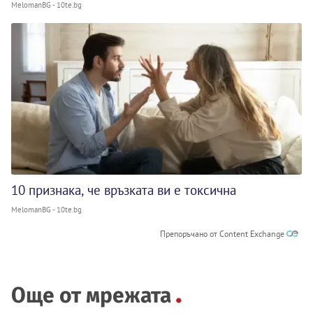
MelomanBG - 10te.bg
10 признака, че връзката ви е токсична
MelomanBG - 10te.bg
Препоръчано от Content Exchange
Още от мрежата