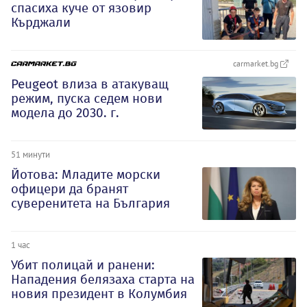
спасиха куче от язовир
Кърджали
carmarket.bg
Peugeot влиза в атакуващ
режим, пуска седем нови
модела до 2030. г.
51 минути
Йотова: Младите морски
офицери да бранят
суверенитета на България
1 час
Убит полицай и ранени:
Нападения белязаха старта на
новия президент в Колумбия