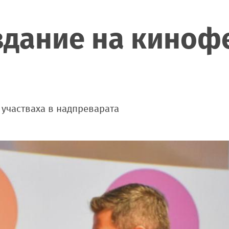
здание на киноф
участваха в надпреварата