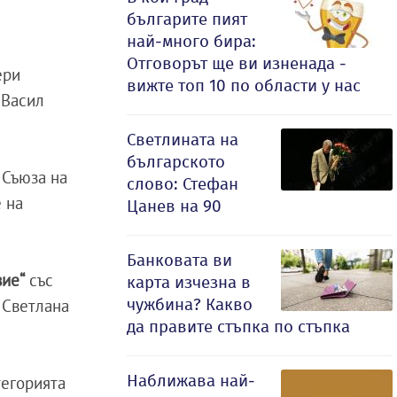
българите пият
най-много бира:
Отговорът ще ви изненада -
ери
вижте топ 10 по области у нас
 Васил
Светлината на
българското
 Съюза на
слово: Стефан
 на
Цанев на 90
Банковата ви
вие“
със
карта изчезна в
чужбина? Какво
 Светлана
да правите стъпка по стъпка
Наближава най-
тегорията