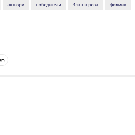
актьори
победители
Златна роза
филмик
ram