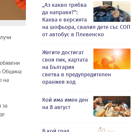
„Аз какво трябва
да направя?“:
Каква е версията
на шофьора, свалил дете със СОП
от автобус в Плевенско
лучи
Жегите достигат
своя пик, картата
 обявени
на България
на Община
светва в предупредителен
р на
оранжев код
Кой има имен ден
 за
на 8 август
де
В кой град