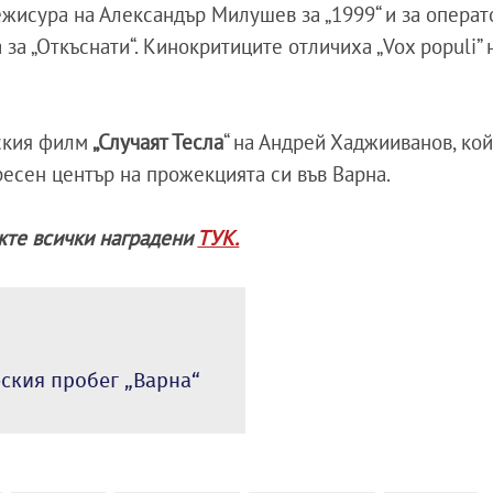
режисура на Александър Милушев за „1999“ и за опера
а „Откъснати“. Кинокритиците отличиха „Vox populi” 
ския филм
„Случаят Тесла
“ на Андрей Хаджииванов, ко
ресен център на прожекцията си във Варна.
ижте всички наградени
ТУК.
еския пробег „Варна“