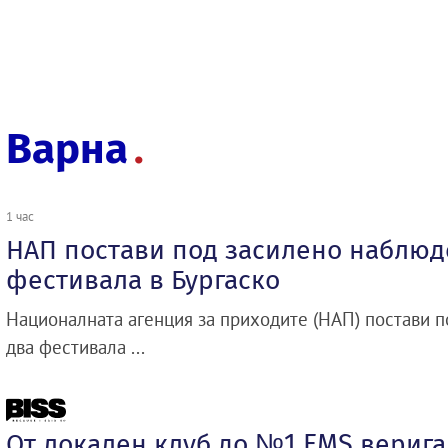
Варна
1 час
НАП постави под засилено наблюд
фестивала в Бургаско
Националната агенция за приходите (НАП) постави 
два фестивала ...
От локален клуб до №1 EMS верига 