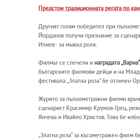
Предстои традиционната регата по кан
Другият голям победител при пълноме
Йорданов получи признание за сценари
Илиев - за мъжка роля.
Филмът се спечели и
наградата „Варна“
българските филмови дейци и на Младе
фестивала „Златна роза“ бе отличен О
Журито за пълнометражни филми връчи
сценарист Красимир Крумов-Грец, реж
Янчева и Ивайло Христов. Това бе избор
„Златна роза“ за късометражен филм бе