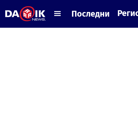
Реги
Последни