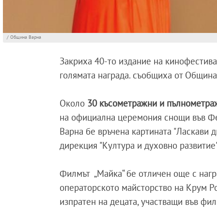
/ Община Варна
Закриха 40-то издание на кинофестива
голямата награда. съобщиха от Община
Около
30 късометражни и пълнометр
на официална церемония снощи във Фе
Варна бе връчена картината "Ласкави 
дирекция "Култура и духовно развитие"
Филмът „Майка“ бе отличен още с нагр
операторското майсторство на Крум Ро
изпратен на децата, участващи във фи