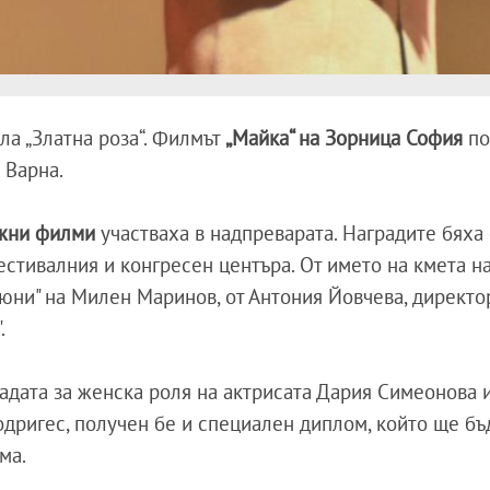
ла „Златна роза“. Филмът
„Майка“ на Зорница София
по
 Варна.
ажни филми
участваха в надпреварата. Наградите бяха
стивалния и конгресен центъра. От името на кмета 
дюни" на Милен Маринов, от Антония Йовчева, директо
.
адата за женска роля на актрисата Дария Симеонова и
дригес, получен бе и специален диплом, който ще бъ
лма.