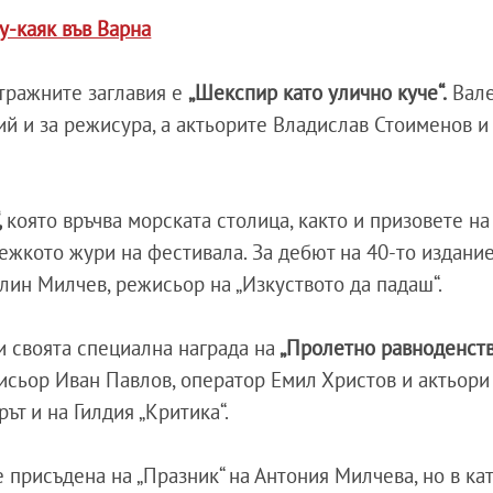
у-каяк във Варна
тражните заглавия е
„Шекспир като улично куче“.
Вал
й и за режисура, а актьорите Владислав Стоименов и
,
която връчва морската столица, както и призовете на
жкото жури на фестивала. За дебют на 40-то издание
рлин Милчев, режисьор на „Изкуството да падаш“.
 своята специална награда на
„Пролетно равноденст
исьор Иван Павлов, оператор Емил Христов и актьори
ът и на Гилдия „Критика“.
 присъдена на „Празник“ на Антония Милчева, но в ка