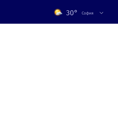
30°
София