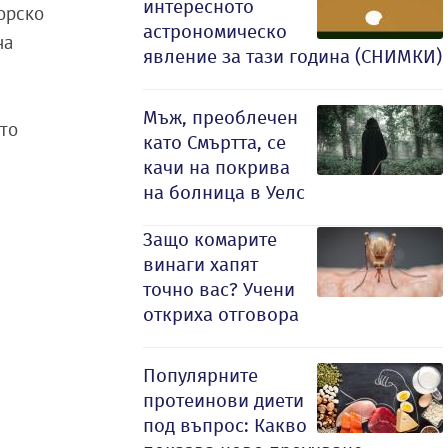
интересното
торско
астрономическо
на
явление за тази година (СНИМКИ)
Мъж, преоблечен
йто
като Смъртта, се
качи на покрива
на болница в Уелс
Защо комарите
винаги хапят
точно вас? Учени
откриха отговора
Популярните
протеинови диети
под въпрос: Какво