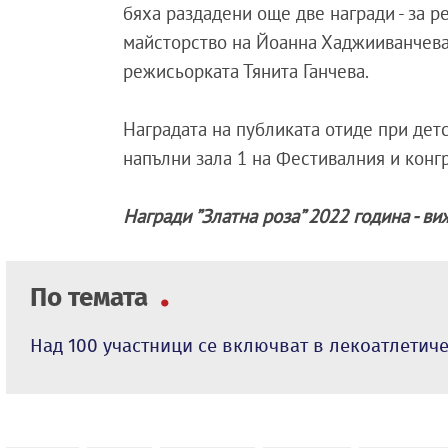
бяха раздадени още две награди - за 
майсторство на Йоанна Хаджииванчева з
режисьорката Тянита Ганчева.
Наградата на публиката отиде при дет
напълни зала 1 на Фестивалния и конг
Награди ”Златна роза” 2022 година - в
По темата
Над 100 участници се включват в лекоатлетич