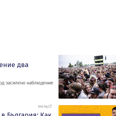
ение два
под засилено наблюдение
biss.bg
в България: Как