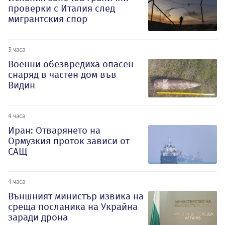
проверки с Италия след
мигрантския спор
3 часа
Военни обезвредиха опасен
снаряд в частен дом във
Видин
4 часа
Иран: Отварянето на
Ормузкия проток зависи от
САЩ
4 часа
Външният министър извика на
среща посланика на Украйна
заради дрона