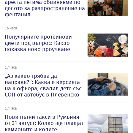
ареста петима обвиняеми по
делото за разпространение на
фентанил
16 часа
Популярните протеинови
диети под въпрос: Какво
показва ново проучване
17 часа
„Аз какво трябва да
направя?“: Каква е версията
на шофьора, свалил дете със
СОП от автобус в Плевенско
17 часа
Нови пътни такси в Румъния
от 31 август: Колко ще плащат
камионите и колите