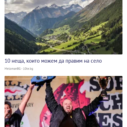
10 неща, които можем да правим на село
MelomanBG - 10te.bg