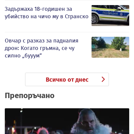
Задържаха 18-годишен за
убийство на чичо му в Странско
Овчар с разказ за падналия
дрон: Когато гръмна, се чу
силно „бууум“
Всичко от днес
Препоръчано