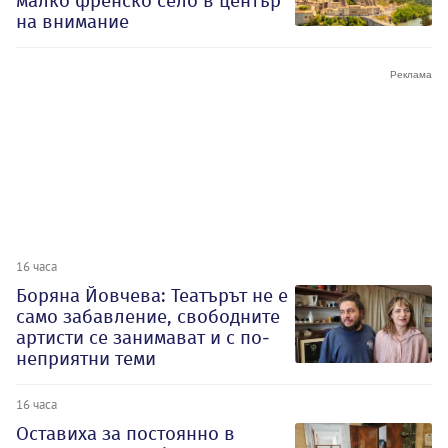
малко френско село в център
на внимание
16 часа
Боряна Йовчева: Театърът не е
само забавление, свободните
артисти се занимават и с по-
неприятни теми
16 часа
Оставиха за постоянно в