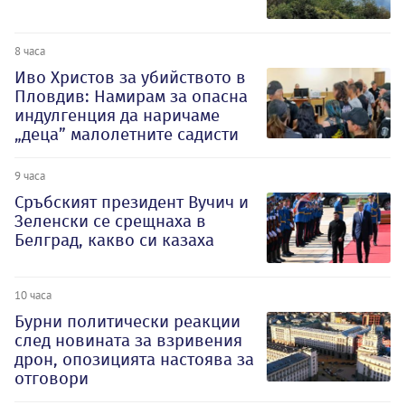
8 часа
Иво Христов за убийството в
Пловдив: Намирам за опасна
индулгенция да наричаме
„деца” малолетните садисти
9 часа
Сръбският президент Вучич и
Зеленски се срещнаха в
Белград, какво си казаха
10 часа
Бурни политически реакции
след новината за взривения
дрон, опозицията настоява за
отговори