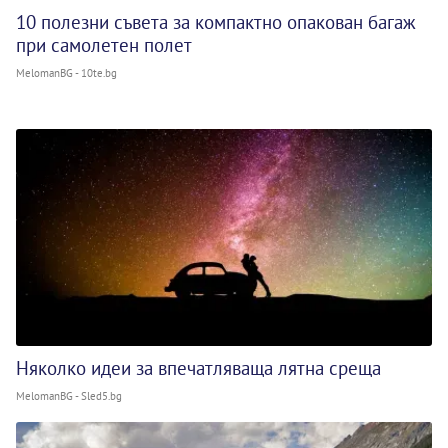
10 полезни съвета за компактно опакован багаж
при самолетен полет
MelomanBG - 10te.bg
Няколко идеи за впечатляваща лятна среща
MelomanBG - Sled5.bg