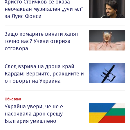
Христо Стоичков се оказа
неочакван музикален „учител“
за Луис Фонси
Защо комарите винаги хапят
точно вас? Учени откриха
отговора
След взрива на дрона край
Кардам: Версиите, реакциите и
отговорът на Украйна
Обновена
Украйна увери, че не е
насочвала дрон срещу
България умишлено