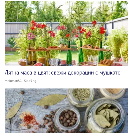
Лятна маса в цвят: свежи декорации с мушкато
MelomanBG - Sled5.bg