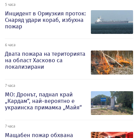
5 часа
Инцидент в Ормузкия проток:
Снаряд удари кораб, избухна
пожар
6 часа
Двата пожара на територията
на област Хасково са
локализирани
7 часа
МО: Дронът, паднал край
„Кардам“, най-вероятно е
украинска примамка „Майя“
7 часа
Мащабен пожар обхвана