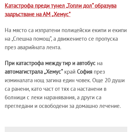
Катастрофа преди тунел „Топли дол“ образува
задръстване на АМ „Хемус"
На място са изпратени полицейски екипи и екипи
на „Спешна помощ“, а движението се пропуска
през аварийната лента.
При катастрофа между тир и автобус
на
автомагистрала „Хемус“
край
София
през
изминалата нощ загина един човек. Още 20 души
са ранени, като част от тях са настанени в
болници с леки наранявания, а други са
прегледани и освободени за домашно лечение.