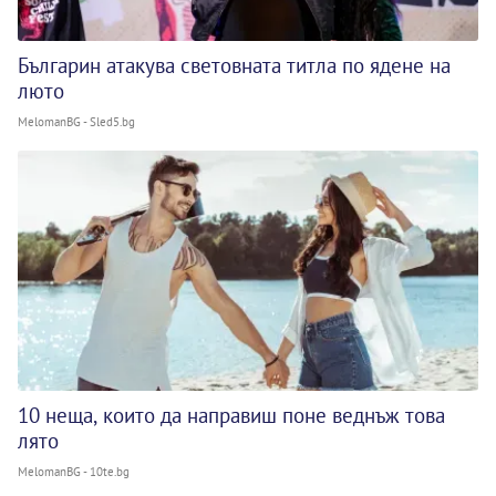
Българин атакува световната титла по ядене на
люто
MelomanBG - Sled5.bg
10 неща, които да направиш поне веднъж това
лято
MelomanBG - 10te.bg