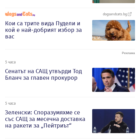
dogsandcats.bg
Кои са трите вида Пудели и
кой е най-добрият избор за
вас
5 часа
Сенатът на САЩ утвърди Тод
Бланч за главен прокурор
5 часа
Зеленски: Споразумяхме се
със САЩ за месечна доставка
на ракети за „Пейтриът“