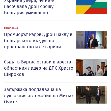
Украйна увери, че не е
насочвала дрон срещу
България умишлено
Обновена
Премиерът Радев: Дрон нахлу в
българското въздушно
пространство и се взриви
Съдът в Бургас остави в ареста
областния лидер на ДПС Христо
Широков
Задържаха подпалвача на
луксозния автомобил на Митьо
Очите