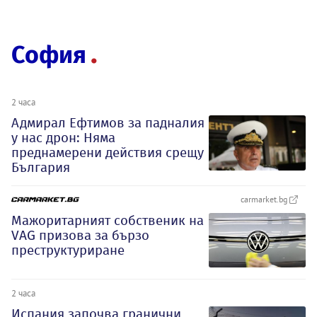
София
2 часа
Адмирал Ефтимов за падналия
у нас дрон: Няма
преднамерени действия срещу
България
carmarket.bg
Мажоритарният собственик на
VAG призова за бързо
преструктуриране
2 часа
Испания започва гранични