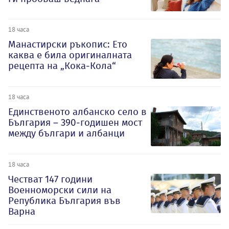
18 часа
Манастирски ръкопис: Ето
каква е била оригиналната
рецепта на „Кока-Кола“
18 часа
Единственото албанско село в
България – 390-годишен мост
между българи и албанци
18 часа
Честват 147 години
Военноморски сили на
Република България във
Варна