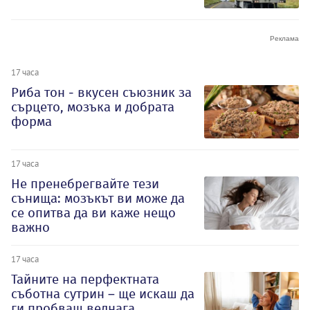
17 часа
Риба тон - вкусен съюзник за
сърцето, мозъка и добрата
форма
17 часа
Не пренебрегвайте тези
сънища: мозъкът ви може да
се опитва да ви каже нещо
важно
17 часа
Тайните на перфектната
съботна сутрин – ще искаш да
ги пробваш веднага