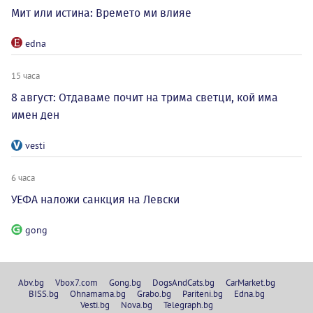
Мит или истина: Времето ми влияе
edna
15 часа
8 август: Отдаваме почит на трима светци, кой има
имен ден
vesti
6 часа
УЕФА наложи санкция на Левски
gong
Abv.bg
Vbox7.com
Gong.bg
DogsAndCats.bg
CarMarket.bg
BISS.bg
Ohnamama.bg
Grabo.bg
Pariteni.bg
Edna.bg
Vesti.bg
Nova.bg
Telegraph.bg