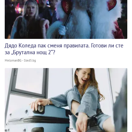
Дядо Коледа пак сменя правилата. Готови ли сте
за „Брутална нощ 2“?
MelomanBG - Sled5.bg