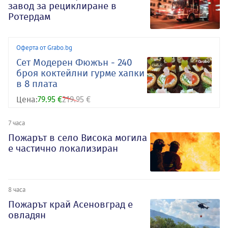
завод за рециклиране в
Ротердам
Оферта от Grabo.bg
Сет Модерен Фюжън - 240
броя коктейлни гурме хапки
в 8 плата
Цена:
79.95 €
219.95 €
7 часа
Пожарът в село Висока могила
е частично локализиран
8 часа
Пожарът край Асеновград е
овладян