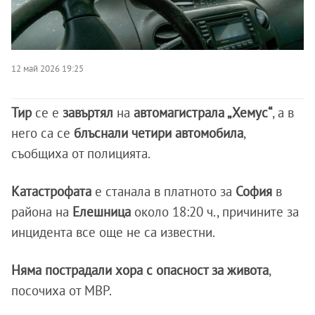
12 май 2026 19:25
Тир
се е
завъртял
на
автомагистрала „Хемус“
, а в
него са се
блъснали четири автомобила
,
съобщиха от полицията.
Катастрофата
е станала в платното за
София
в
района на
Елешница
около 18:20 ч., причините за
инцидента все още не са известни.
Няма пострадали хора с опасност за живота
,
посочиха от МВР.