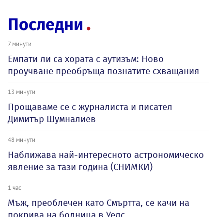
Последни
7 минути
Емпати ли са хората с аутизъм: Ново
проучване преобръща познатите схващания
13 минути
Прощаваме се с журналиста и писател
Димитър Шумналиев
48 минути
Наближава най-интересното астрономическо
явление за тази година (СНИМКИ)
1 час
Мъж, преоблечен като Смъртта, се качи на
покрива на болница в Уелс