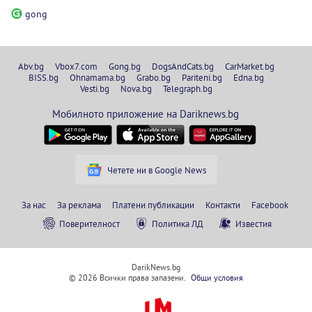
gong
Abv.bg
Vbox7.com
Gong.bg
DogsAndCats.bg
CarMarket.bg
BISS.bg
Ohnamama.bg
Grabo.bg
Pariteni.bg
Edna.bg
Vesti.bg
Nova.bg
Telegraph.bg
Мобилното приложение на Dariknews.bg
Четете ни в Google News
За нас
За реклама
Платени публикации
Контакти
Facebook
Поверителност
Политика ЛД
Известия
DarikNews.bg
© 2026 Всички права запазени.
Общи условия