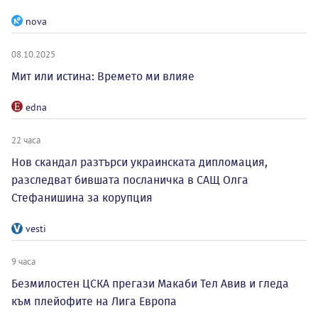
nova
08.10.2025
Мит или истина: Времето ми влияе
edna
22 часа
Нов скандал разтърси украинската дипломация,
разследват бившата посланичка в САЩ Олга
Стефанишина за корупция
vesti
9 часа
Безмилостен ЦСКА прегази Макаби Тел Авив и гледа
към плейофите на Лига Европа