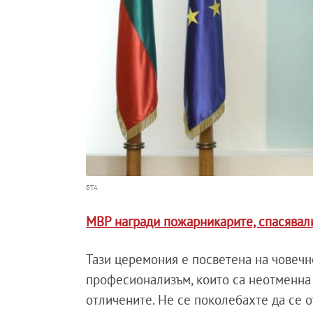
БТА
МВР награди пожарникарите, спасявал
Тази церемония е посветена на човечн
професионализъм, които са неотменна 
отличените. Не се поколебахте да се о