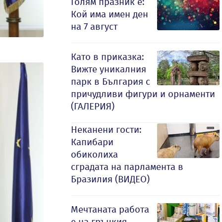
Голям празник е:
Кой има имен ден
на 7 август
Като в приказка:
Вижте уникалния
парк в България с
причудливи фигури и орнаменти
(ГАЛЕРИЯ)
Неканени гости:
Капибари
обиколиха
сградата на парламента в
Бразилия (ВИДЕО)
Мечтаната работа
е на гръцкия