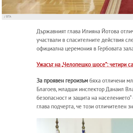
/ БТА
Държавният глава Илияна Йотова отлич
участвали в спасителните действия сл
официална церемония в Гербовата зала
Ужасът на „Челопешко шосе”: четири с
За проявен героизъм
бяха отличени м
Благоев, младши инспектор Данаил Вл
безопасност и защита на населението
глава подчерта, че този отличителен 