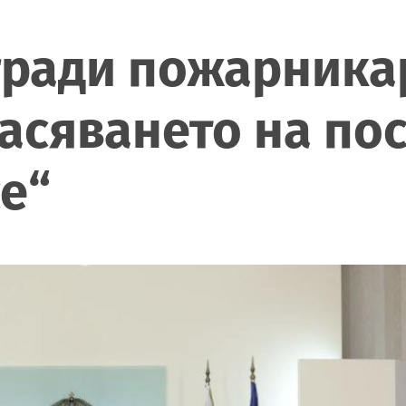
гради пожарника
асяването на по
е“