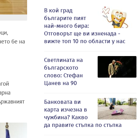
В кой град
българите пият
най-много бира:
ци,
Отговорът ще ви изненада -
вижте топ 10 по области у нас
нето бе на
Светлината на
българското
слово: Стефан
Цанев на 90
агой
арна
ържавният
Банковата ви
карта изчезна в
чужбина? Какво
да правите стъпка по стъпка