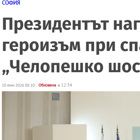
СОФИЯ
Президентът на
героизъм при сп
„Челопешко шос
в 12:34
10 юни 2026 06:10
Обновена