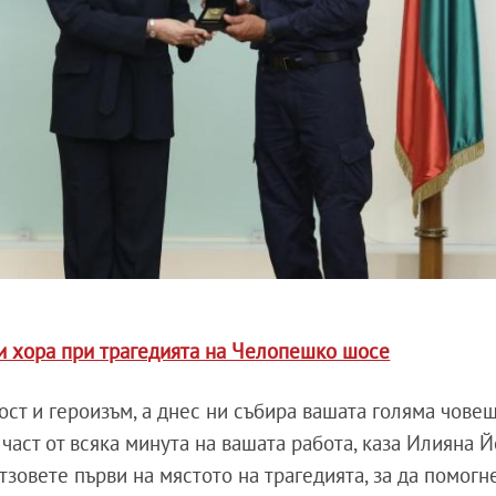
и хора при трагедията на Челопешко шосе
ост и героизъм, а днес ни събира вашата голяма чове
част от всяка минута на вашата работа, каза Илияна 
тзовете първи на мястото на трагедията, за да помогн