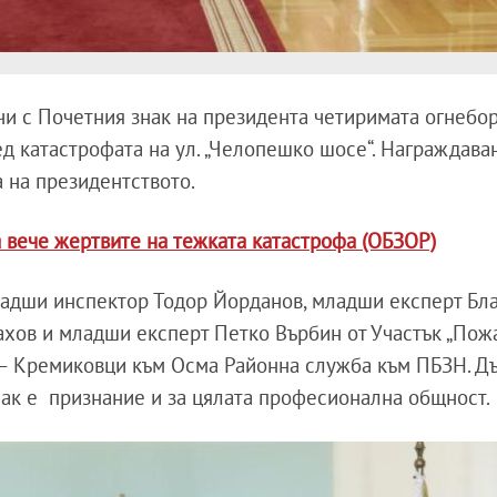
и с Почетния знак на президента четиримата огнебор
ед катастрофата на ул. „Челопешко шосе“. Награждава
 на президентството.
а вече жертвите на тежката катастрофа (ОБЗОР)
ладши инспектор Тодор Йорданов, младши експерт Бл
ахов и младши експерт Петко Върбин от Участък „Пож
“ – Кремиковци към Осма Районна служба към ПБЗН. Д
знак е признание и за цялата професионална общност.