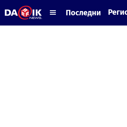
Реги
Последни