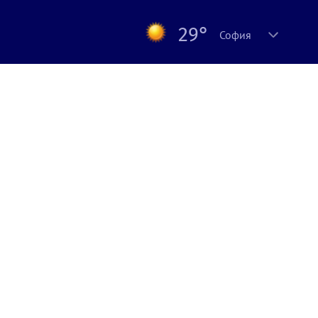
29°
София