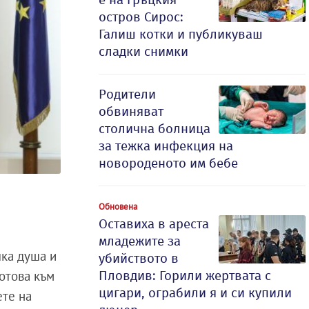
остров Сирос:
Галиш котки и публикуваш
сладки снимки
Родители
обвиняват
столична болница
за тежка инфекция на
новороденото им бебе
Обновена
Оставиха в ареста
младежите за
шка душа и
убийството в
Йотова към
Пловдив: Горили жертвата с
цигари, ограбили я и си купили
ете на