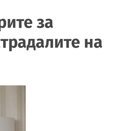
рите за
страдалите на