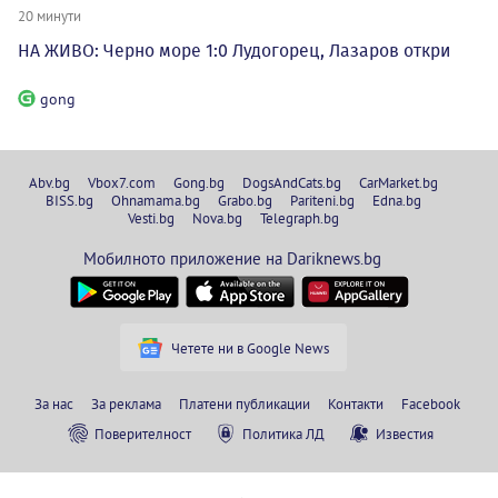
20 минути
НА ЖИВО: Черно море 1:0 Лудогорец, Лазаров откри
gong
Abv.bg
Vbox7.com
Gong.bg
DogsAndCats.bg
CarMarket.bg
BISS.bg
Ohnamama.bg
Grabo.bg
Pariteni.bg
Edna.bg
Vesti.bg
Nova.bg
Telegraph.bg
Мобилното приложение на Dariknews.bg
Четете ни в Google News
За нас
За реклама
Платени публикации
Контакти
Facebook
Поверителност
Политика ЛД
Известия