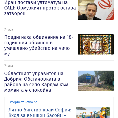
Иран постави ултиматум на
САЩ: Ормузкият проток остава
затворен
7 часа
Повдигнаха обвинение на 18-
годишния обвинен в
умишлено убийство на чичо
му
7 часа
Oбластният управител на
Добрич: Обстановката в
района на село Кардам към
момента е спокойна
Оферта от Grabo.bg
Лятно бягство край София:
Вход за външен басейн -