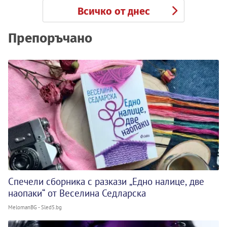
Всичко от днес
Препоръчано
Спечели сборника с разкази „Едно налице, две
наопаки“ от Веселина Седларска
MelomanBG - Sled5.bg