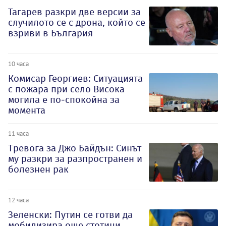
Тагарев разкри две версии за
случилото се с дрона, който се
взриви в България
10 часа
Комисар Георгиев: Ситуацията
с пожара при село Висока
могила е по-спокойна за
момента
11 часа
Тревога за Джо Байдън: Синът
му разкри за разпространен и
болезнен рак
12 часа
Зеленски: Путин се готви да
мобилизира още стотици