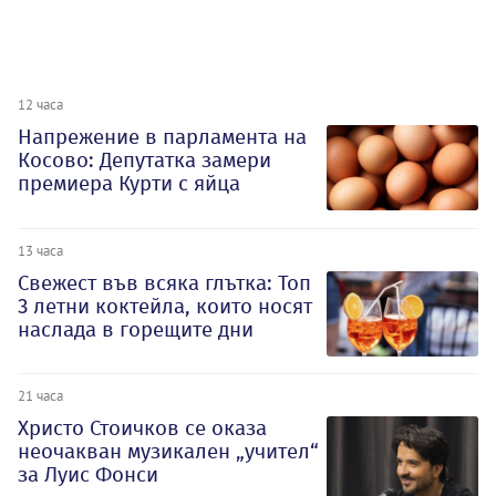
12 часа
Напрежение в парламента на
Косово: Депутатка замери
премиера Курти с яйца
13 часа
Свежест във всяка глътка: Топ
3 летни коктейла, които носят
наслада в горещите дни
21 часа
Христо Стоичков се оказа
неочакван музикален „учител“
за Луис Фонси