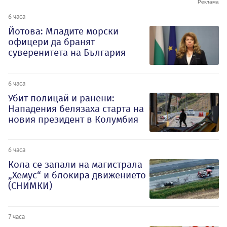
6 часа
Йотова: Младите морски
офицери да бранят
суверенитета на България
6 часа
Убит полицай и ранени:
Нападения белязаха старта на
новия президент в Колумбия
6 часа
Кола се запали на магистрала
„Хемус“ и блокира движението
(СНИМКИ)
7 часа