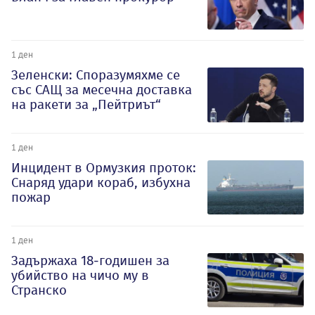
1 ден
Зеленски: Споразумяхме се
със САЩ за месечна доставка
на ракети за „Пейтриът“
1 ден
Инцидент в Ормузкия проток:
Снаряд удари кораб, избухна
пожар
1 ден
Задържаха 18-годишен за
убийство на чичо му в
Странско