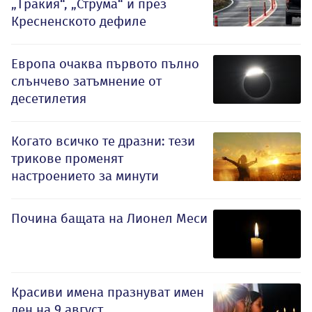
„Тракия“, „Струма“ и през
Кресненското дефиле
Европа очаква първото пълно
слънчево затъмнение от
десетилетия
Когато всичко те дразни: тези
трикове променят
настроението за минути
Почина бащата на Лионел Меси
Красиви имена празнуват имен
ден на 9 август