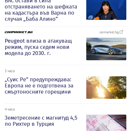
ВАС остави в сила
отстраняването на шефката
на кадастъра във Варна по
случая „Баба Алино“
carmarket.bg
Peugeot влиза в атакуващ
режим, пуска седем нови
модела до 2030. г.
3 часа
„Суис Ре“ предупреждава:
Европа не е подготвена за
смъртоносните горещини
4 часа
Земетресение с магнитуд 4,5
по Рихтер в Турция