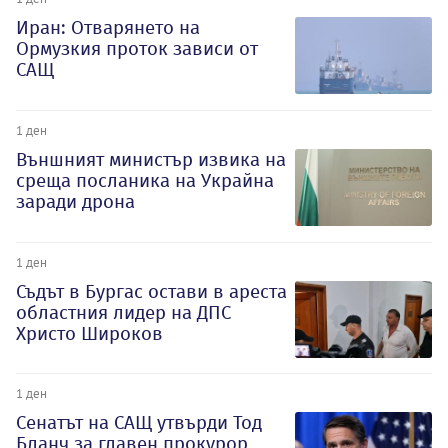
Иран: Отварянето на
Ормузкия проток зависи от
САЩ
1 ден
Външният министър извика на
среща посланика на Украйна
заради дрона
1 ден
Съдът в Бургас остави в ареста
областния лидер на ДПС
Христо Широков
1 ден
Сенатът на САЩ утвърди Тод
Бланч за главен прокурор