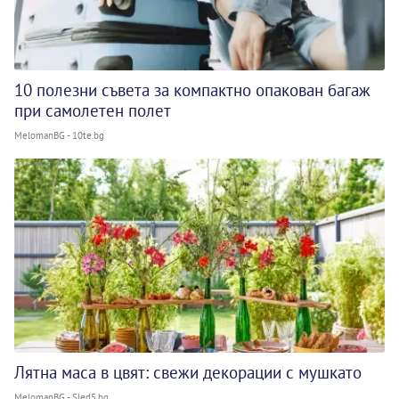
10 полезни съвета за компактно опакован багаж
при самолетен полет
MelomanBG - 10te.bg
Лятна маса в цвят: свежи декорации с мушкато
MelomanBG - Sled5.bg