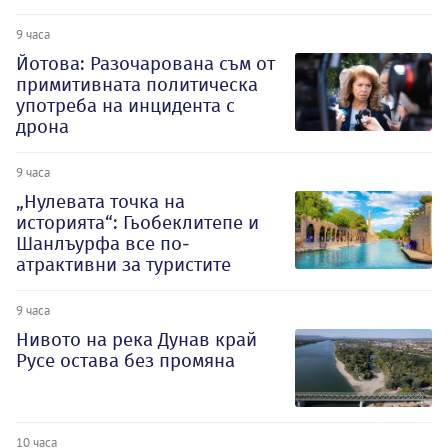
9 часа
Йотова: Разочарована съм от
примитивната политическа
употреба на инцидента с
дрона
9 часа
„Нулевата точка на
историята“: Гьобеклитепе и
Шанлъурфа все по-
атрактивни за туристите
9 часа
Нивото на река Дунав край
Русе остава без промяна
10 часа