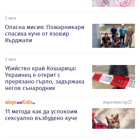
5 часа
Опасна мисия: Пожарникари
спасиха куче от язовир
Кърджали
5 часа
Убийство край Кошарица:
Украинец е открит с
прерязано гърло, задържаха
негов сънародник
dogsandcats.bg
11 метода как да успокоим
сексуално възбудено куче