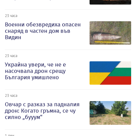
23 часа
Военни обезвредиха опасен
снаряд в частен дом във
Видин
23 часа
Украйна увери, че не е
насочвала дрон срещу
България умишлено
23 часа
Овчар с разказ за падналия
дрон: Когато гръмна, се чу
силно „бууум“
1 ден