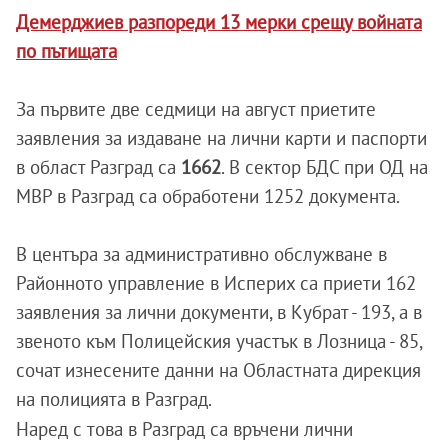
Демерджиев разпореди 13 мерки срещу войната
по пътищата
За първите две седмици на август приетите
заявления за издаване на лични карти и паспорти
в област Разград са
1662
. В сектор БДС при ОД на
МВР в Разград са обработени 1252 документа.
В центъра за административно обслужване в
Районното управление в Исперих са приети 162
заявления за лични документи, в Кубрат - 193, а в
звеното към Полицейския участък в Лозница - 85,
сочат изнесените данни на Областната дирекция
на полицията в Разград.
Наред с това в Разград са връчени лични