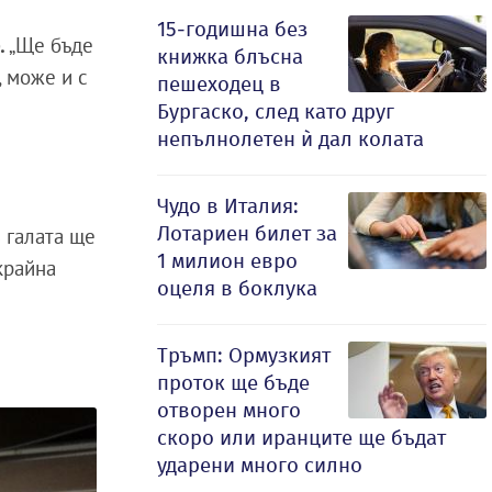
15-годишна без
.
„Ще бъде
книжка блъсна
, може и с
пешеходец в
Бургаско, след като друг
непълнолетен ѝ дал колата
Чудо в Италия:
Лотариен билет за
В галата ще
1 милион евро
крайна
оцеля в боклука
Тръмп: Ормузкият
проток ще бъде
отворен много
скоро или иранците ще бъдат
ударени много силно