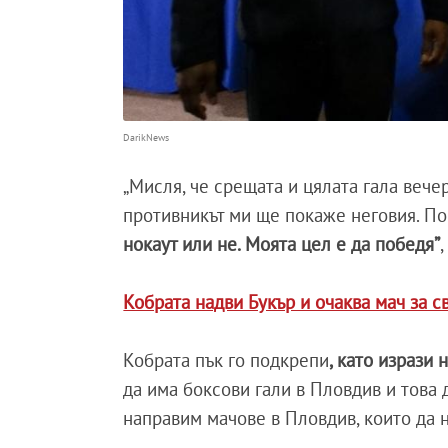
DarikNews
„Мисля, че срещата и цялата гала веч
противникът ми ще покаже неговия. По-
нокаут или не. Моята цел е да победя”
Кобрата надви Букър и очаква мач за с
Кобрата пък го подкрепи
, като изрази 
да има боксови гали в Пловдив и това 
направим мачове в Пловдив, които да н