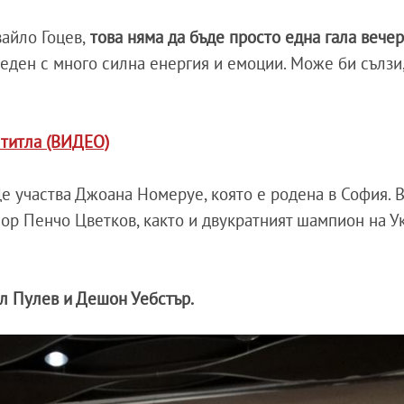
айло Гоцев,
това няма да бъде просто една гала вечер
реден с много силна енергия и емоции. Може би сълзи
 титла (ВИДЕО)
Ще участва Джоана Номеруе, която е родена в София. 
ор Пенчо Цветков, както и двукратният шампион на У
л Пулев и Дешон Уебстър.