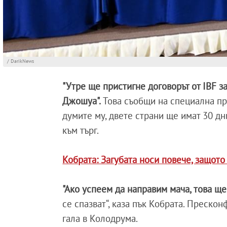
/ DarikNews
"Утре ще пристигне договорът от IBF з
Джошуа".
Това съобщи на специална пр
думите му, двете страни ще имат 30 дн
към търг.
Кобрата: Загубата носи повече, защото
"Ако успеем да направим мача, това ще 
се спазват“, каза пък Кобрата. Преск
гала в Колодрума.