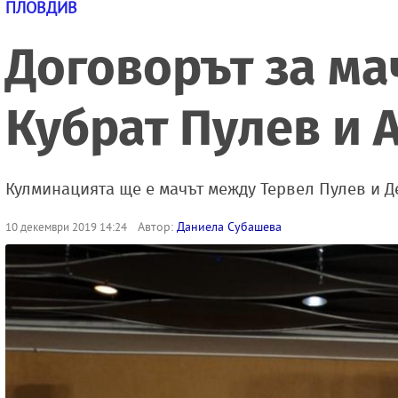
ПЛОВДИВ
Договорът за ма
Кубрат Пулев и 
Кулминацията ще е мачът между Тервел Пулев и 
Автор:
Даниела Субашева
10 декември 2019 14:24