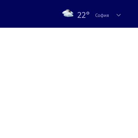
22°
София