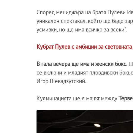
Според мениджъра на братя Пулеви Ив
уникален спектакъл, който ще бъде за
усмивки, но ще има всичко за всеки".
Кубрат Пулев с амбиции за световната
В гала вечера ще има и женски бокс
. 
се включи и младият пловдивски бокьс
Игор Шевадзутский.
Кулминацията ще е мачът между
Терве