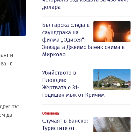
долара
Българска следа в
саундтрака на
филма „Одисея“:
Звездата Джеймс Блейк снима в
Мирково
лант и
ва -
с
Убийството в
Пловдив:
Жертвата е 31-
годишен мъж от Кричим
друг път
Обновена
ем да
Случаят в Банско:
Туристите от