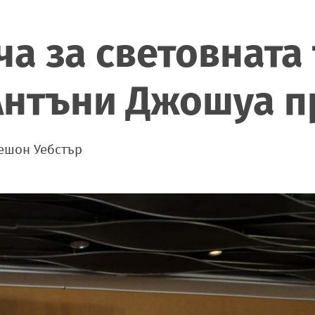
ча за световната
Антъни Джошуа п
Дешон Уебстър