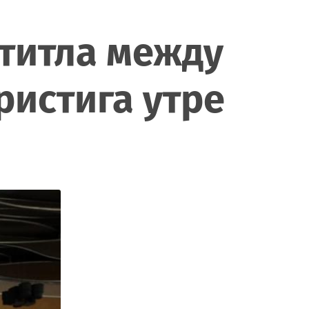
 титла между
ристига утре