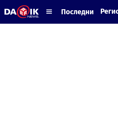
Реги
Последни