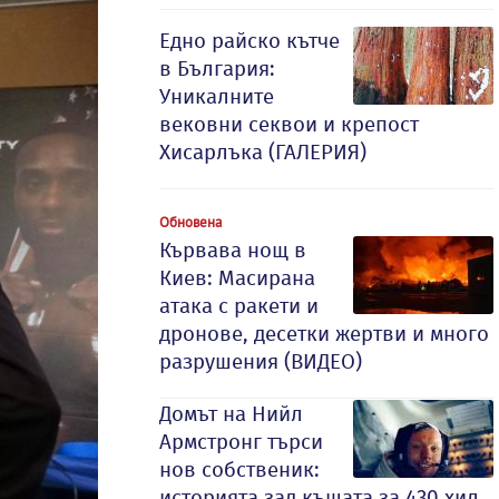
Едно райско кътче
в България:
Уникалните
вековни секвои и крепост
Хисарлъка (ГАЛЕРИЯ)
Обновена
Кървава нощ в
Киев: Масирана
атака с ракети и
дронове, десетки жертви и много
разрушения (ВИДЕО)
Домът на Нийл
Армстронг търси
нов собственик:
историята зад къщата за 430 хил.