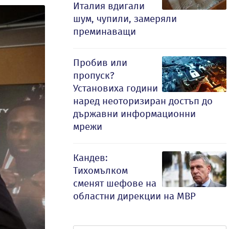
Италия вдигали
шум, чупили, замеряли
преминаващи
Пробив или
пропуск?
Установиха години
наред неоторизиран достъп до
държавни информационни
мрежи
Кандев:
Тихомълком
сменят шефове на
областни дирекции на МВР