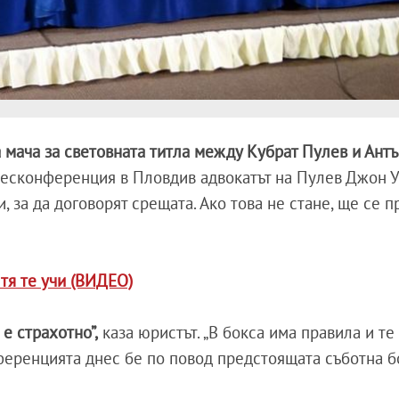
а мача за световната титла между Кубрат Пулев и Ант
есконференция в Пловдив адвокатът на Пулев Джон У
и, за да договорят срещата. Ако това не стане, ще се 
 тя те учи (ВИДЕО)
е страхотно”,
каза юристът. „В бокса има правила и те
онференцията днес бе по повод предстоящата съботна 