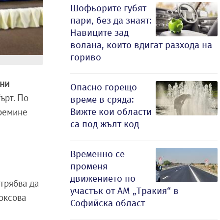
Шофьорите губят
пари, без да знаят:
Навиците зад
волана, които вдигат разхода на
гориво
ъни
Опасно горещо
ърт. По
време в сряда:
Вижте кои области
премине
са под жълт код
Временно се
променя
движението по
 трябва да
участък от АМ „Тракия“ в
боксова
Софийска област