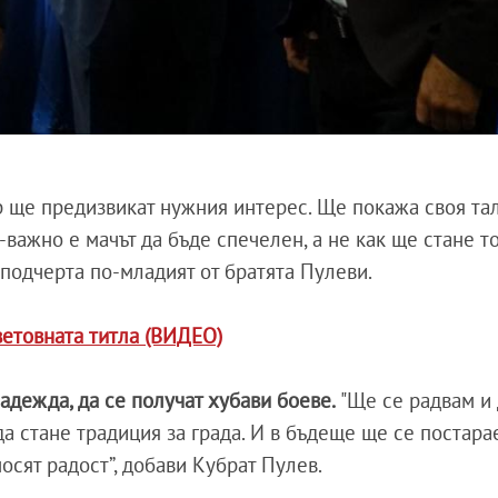
ер ще предизвикат нужния интерес. Ще покажа своя та
важно е мачът да бъде спечелен, а не как ще стане то
, подчерта по-младият от братята Пулеви.
ветовната титла (ВИДЕО)
надежда, да се получат хубави боеве.
"Ще се радвам и 
да стане традиция за града. И в бъдеще ще се постара
осят радост”, добави Кубрат Пулев.