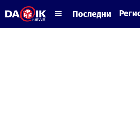
Реги
Последни