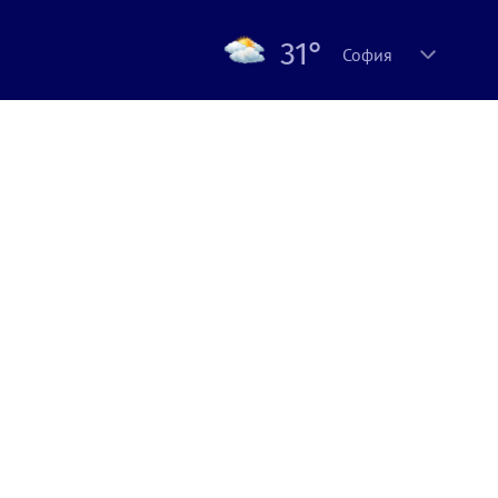
31°
София