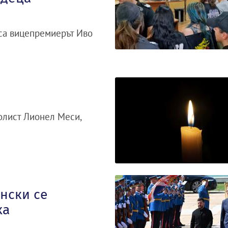
иса вицепремиерът Иво
олист Лионел Меси,
нски се
ха