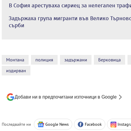
В София арестуваха сириец за нелегален траф
Задържаха група мигранти във Велико Търново
сърби
Монтана
полиция
задържани
Берковица
издирван
Добави ни в предпочитани източници в Google
Последвайте ни
Google News
Facebook
Instag