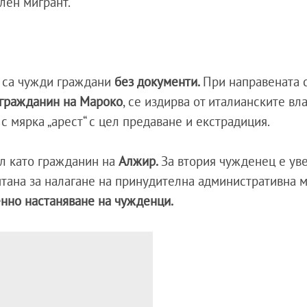
лен мигрант.
е са чужди граждани
без документи.
При направената 
гражданин на Мароко
, се издирва от италианските вл
с мярка „арест“ с цел предаване и екстрадиция.
л като гражданин на
Алжир.
За втория чужденец е ув
тана за налагане на принудителна административна м
временно настаняване на чужденци.