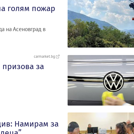
на голям пожар
да на Асеновград в
carmarket.bg
 призова за
див: Намирам за
„деца”