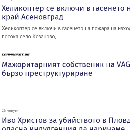
Хеликоптер се включи в гасенето 
край Асеновград
Хеликоптер се включи в гасенето на пожара на изхо
посока село Козаново, ...
Мажоритарният собственик на VAG
бързо преструктуриране
26 минути
Иво Христов за убийството в Плов
опасна индулгенция да наричаме 