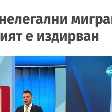
нелегални мигра
ият е издирван