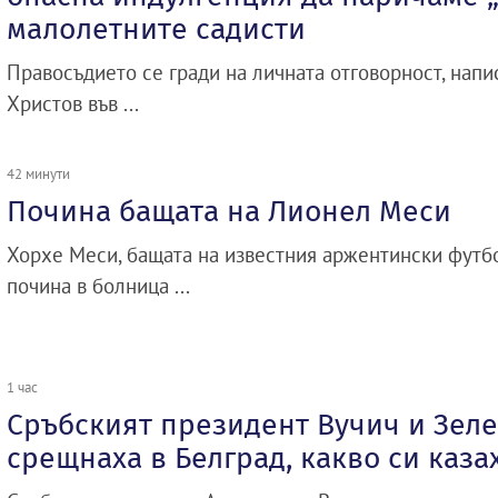
малолетните садисти
Правосъдието се гради на личната отговорност, нап
Христов във ...
42 минути
Почина бащата на Лионел Меси
Хорхе Меси, бащата на известния аржентински футб
почина в болница ...
1 час
Сръбският президент Вучич и Зеле
срещнаха в Белград, какво си каза