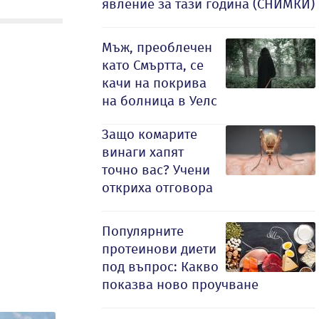
явление за тази година (СНИМКИ)
Мъж, преоблечен
като Смъртта, се
качи на покрива
на болница в Уелс
Защо комарите
винаги хапят
точно вас? Учени
откриха отговора
Популярните
протеинови диети
под въпрос: Какво
показва ново проучване