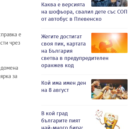
Каква е версията
на шофьора, свалил дете със СОП
от автобус в Плевенско
справка е
Жегите достигат
асти чрез
своя пик, картата
на България
светва в предупредителен
оранжев код
едомена
ярка за
Кой има имен ден
на 8 август
В кой град
българите пият
най-много бира: