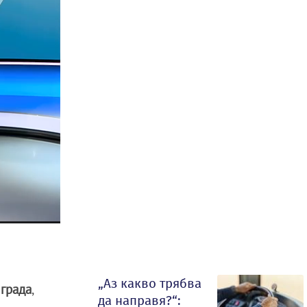
„Аз какво трябва
 града
,
да направя?“: