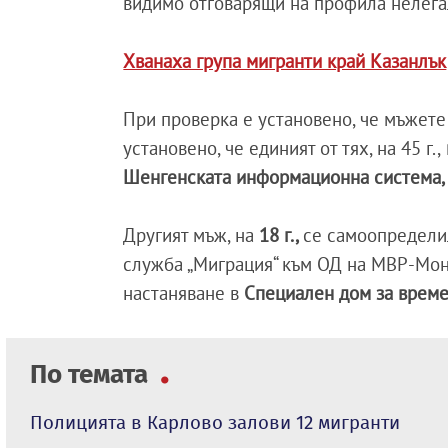
видимо отговарящи на профила нелега
Хванаха група мигранти край Казанлък
При проверка е установено, че мъжет
установено, че единият от тях, на 45 г.,
Шенгенската информационна система,
Другият мъж, на
18 г.,
се самоопредели
служба „Миграция“ към ОД на МВР-Мон
настаняване в
Специален дом за 
По темата
Полицията в Карлово залови 12 мигранти