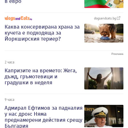
в евро
dogsandcats.bg
Каква консервирана храна за
кучета е подходяща за
Йоркширския териер?
2 часа
Капризите на времето: Жега,
дъжд, гръмотевици и
градушки в неделя
9 часа
Адмирал Ефтимов за падналия
у нас дрон: Няма
преднамерени действия срещу
България