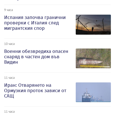
9 часа
Испания започва гранични
проверки с Италия след
мигрантския спор
10 часа
Военни обезвредиха опасен
снаряд в частен дом във
Видин
11 часа
Иран: Отварянето на
Ормузкия проток зависи от
САЩ
11 часа