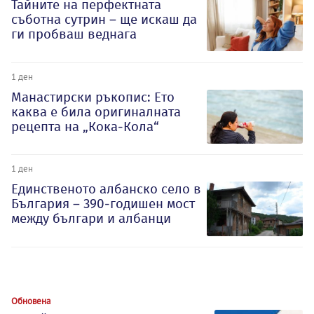
Тайните на перфектната
съботна сутрин – ще искаш да
ги пробваш веднага
1 ден
Манастирски ръкопис: Ето
каква е била оригиналната
рецепта на „Кока-Кола“
1 ден
Единственото албанско село в
България – 390-годишен мост
между българи и албанци
Обновена