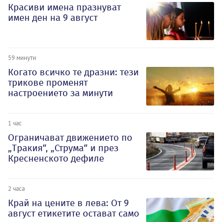
Красиви имена празнуват
имен ден на 9 август
59 минути
Когато всичко те дразни: тези
трикове променят
настроението за минути
1 час
Ограничават движението по
„Тракия“, „Струма“ и през
Кресненското дефиле
2 часа
Край на цените в лева: От 9
август етикетите остават само