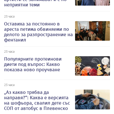
неприятни теми
23 часа
Оставиха за постоянно в
ареста петима обвиняеми по
делото за разпространение на
фентанил
23 часа
Популярните протеинови
диети под въпрос: Какво
показва ново проучване
23 часа
„Аз какво трябва да
направя?“: Каква е версията
на шофьора, свалил дете със
СОП от автобус в Плевенско