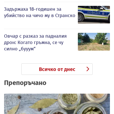
Задържаха 18-годишен за
убийство на чичо му в Странско
Овчар с разказ за падналия
дрон: Когато гръмна, се чу
силно „бууум“
Всичко от днес
Препоръчано