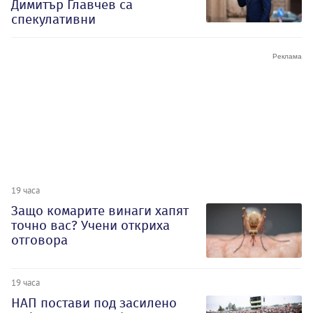
Димитър Главчев са
спекулативни
19 часа
Защо комарите винаги хапят
точно вас? Учени откриха
отговора
19 часа
НАП постави под засилено