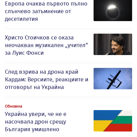
Европа очаква първото пълно
слънчево затъмнение от
десетилетия
Христо Стоичков се оказа
неочакван музикален „учител“
за Луис Фонси
След взрива на дрона край
Кардам: Версиите, реакциите и
отговорът на Украйна
Обновена
Украйна увери, че не е
насочвала дрон срещу
България умишлено