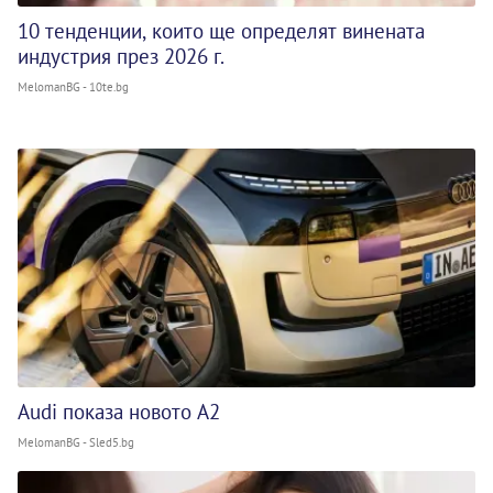
10 тенденции, които ще определят винената
индустрия през 2026 г.
MelomanBG - 10te.bg
Audi показа новото A2
MelomanBG - Sled5.bg