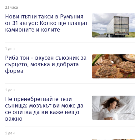
23 часа
Нови пътни такси в Румъния
от 31 август: Колко ще плащат
камионите и колите
1 ден
Риба тон - вкусен съюзник за
сърцето, мозъка и добрата
форма
1 ден
Не пренебрегвайте тези
сънища: мозъкът ви може да
се опитва да ви каже нещо
важно
1 ден