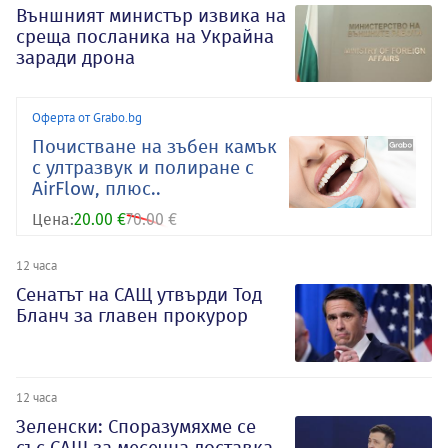
Външният министър извика на
среща посланика на Украйна
заради дрона
Оферта от Grabo.bg
Почистване на зъбен камък
с ултразвук и полиране с
AirFlow, плюс..
Цена:
20.00 €
70.00 €
12 часа
Сенатът на САЩ утвърди Тод
Бланч за главен прокурор
12 часа
Зеленски: Споразумяхме се
със САЩ за месечна доставка