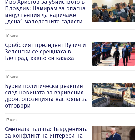
Иво Христов за убийството в
Пловдив: Намирам за опасна
индулгенция да наричаме
„деца” малолетните садисти
16 часа
Сръбският президент Вучич и
Зеленски се срещнаха в
Белград, какво си казаха
16 часа
Бурни политически реакции
след новината за взривения
дрон, опозицията настоява за
отговори
17 часа
Сметната палата: Твърденията
за конфликт на интереси на