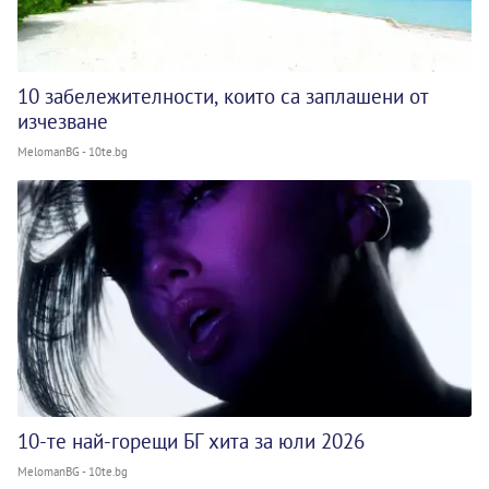
10 забележителности, които са заплашени от
изчезване
MelomanBG - 10te.bg
10-те най-горещи БГ хита за юли 2026
MelomanBG - 10te.bg