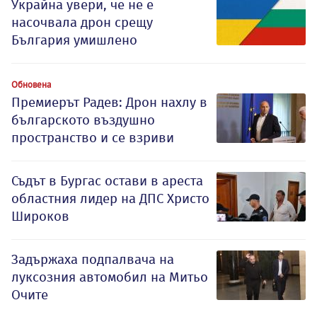
Украйна увери, че не е
насочвала дрон срещу
България умишлено
Обновена
Премиерът Радев: Дрон нахлу в
българското въздушно
пространство и се взриви
Съдът в Бургас остави в ареста
областния лидер на ДПС Христо
Широков
Задържаха подпалвача на
луксозния автомобил на Митьо
Очите