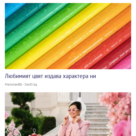
Любимият цвят издава характера ни
MelomanBG - Sled5.bg