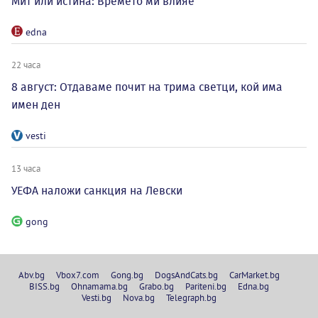
Мит или истина: Времето ми влияе
edna
22 часа
8 август: Отдаваме почит на трима светци, кой има
имен ден
vesti
13 часа
УЕФА наложи санкция на Левски
gong
Abv.bg
Vbox7.com
Gong.bg
DogsAndCats.bg
CarMarket.bg
BISS.bg
Ohnamama.bg
Grabo.bg
Pariteni.bg
Edna.bg
Vesti.bg
Nova.bg
Telegraph.bg