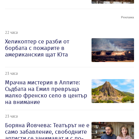
22 часа
Хеликоптер се разби от
борбата с пожарите в
американския щат Юта
23 часа
Мрачна мистерия в Алпите:
Съдбата на Емил превръща
малко френско село в център
на внимание
23 часа
Боряна Йовчева: Театърът не е
само забавление, свободните
артисти се занимават и с по-