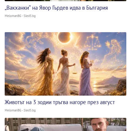
„Вакханки“ на Явор Гърдев идва в България
MelomanBG - Sled5.bg
Животът на 3 зодии тръгва нагоре през август
MelomanBG - Sled5.bg