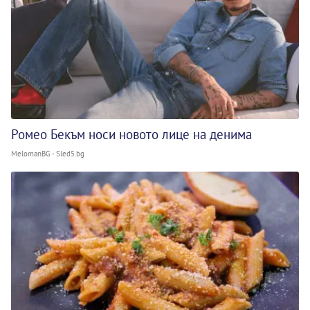
Ромео Бекъм носи новото лице на денима
MelomanBG - Sled5.bg