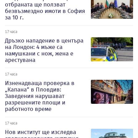
отбраната ще ползват
безвъзмездно имоти в София
за 10 г.
17 часа
Дръзко нападение в центъра
на Лондон: 4 мъже са
намушкани с нож, жена е
арестувана
17 часа
Изненадваща проверка в
„Капана“ в Пловдив:
Заведения нарушават
разрешените площи и
работното време
17 часа
Нов институт ще изследва