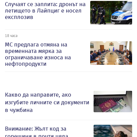
Случаят се заплита: дронът на
летището в Лайпциг е носел
експлозив
18 часа
МС предлага отмяна на
временната мярка за
ограничаване износа на
нефтопродукти
Какво да направите, ако
изгубите личните си документи
в чужбина
Внимание: Жълт код за
горещини в почти цяла