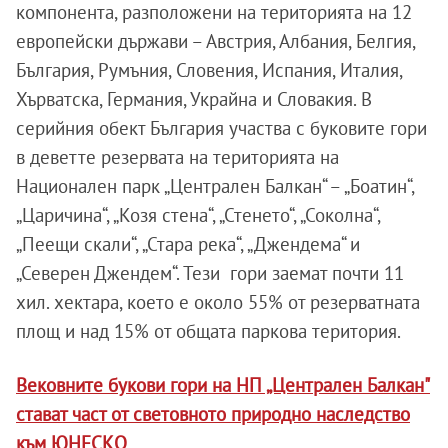
компонента, разположени на територията на 12
европейски държави – Австрия, Албания, Белгия,
България, Румъния, Словения, Испания, Италия,
Хърватска, Германия, Украйна и Словакия. В
серийния обект България участва с буковите гори
в деветте резервата на територията на
Национален парк „Централен Балкан“ – „Боатин“,
„Царичина“, „Козя стена“, „Стенето“, „Соколна“,
„Пеещи скали“, „Стара река“, „Джендема“ и
„Северен Джендем“. Тези гори заемат почти 11
хил. хектара, което е около 55% от резерватната
площ и над 15% от общата паркова територия.
Вековните букови гори на НП „Централен Балкан"
стават част от световното природно наследство
към ЮНЕСКО