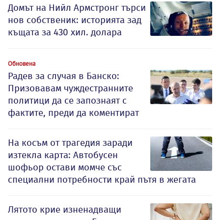
Домът на Нийл Армстронг търси
нов собственик: историята зад
къщата за 430 хил. долара
Обновена
Радев за случая в Банско:
Призовавам чуждестранните
политици да се запознаят с
фактите, преди да коментират
На косъм от трагедия заради
изтекла карта: Автобусен
шофьор остави момче със
специални потребности край пътя в жегата
Лятото крие изненадващи