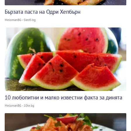
Бързата паста на Одри Хепбърн
MelomanBG - Sled5.bg
10 любопитни и малко известни факта за динята
MelomanBG - 10te.bg