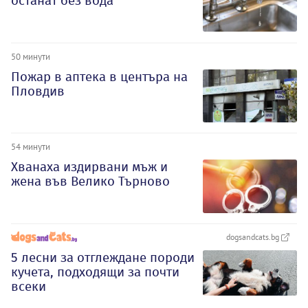
останат без вода
50 минути
Пожар в аптека в центъра на
Пловдив
54 минути
Хванаха издирвани мъж и
жена във Велико Търново
dogsandcats.bg
5 лесни за отглеждане породи
кучета, подходящи за почти
всеки