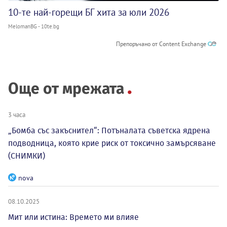
10-те най-горещи БГ хита за юли 2026
MelomanBG - 10te.bg
Препоръчано от Content Exchange
Още от мрежата
3 часа
„Бомба със закъснител“: Потъналата съветска ядрена
подводница, която крие риск от токсично замърсяване
(СНИМКИ)
nova
08.10.2025
Мит или истина: Времето ми влияе