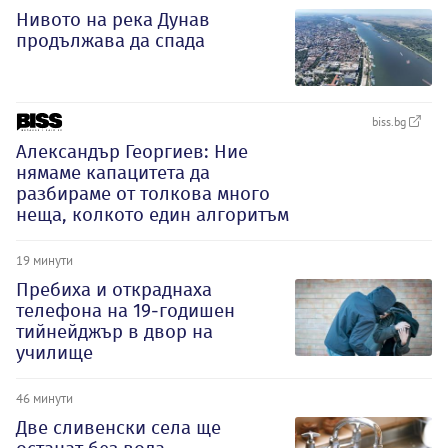
Нивото на река Дунав
продължава да спада
biss.bg
Александър Георгиев: Ние
нямаме капацитета да
разбираме от толкова много
неща, колкото един алгоритъм
19 минути
Пребиха и откраднаха
телефона на 19-годишен
тийнейджър в двор на
училище
46 минути
Две сливенски села ще