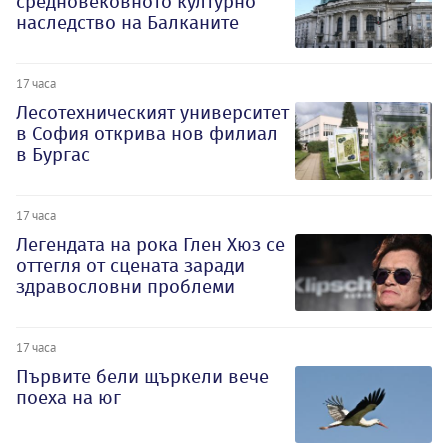
средновековното културно
наследство на Балканите
17 часа
Лесотехническият университет
в София открива нов филиал
в Бургас
17 часа
Легендата на рока Глен Хюз се
оттегля от сцената заради
здравословни проблеми
17 часа
Първите бели щъркели вече
поеха на юг