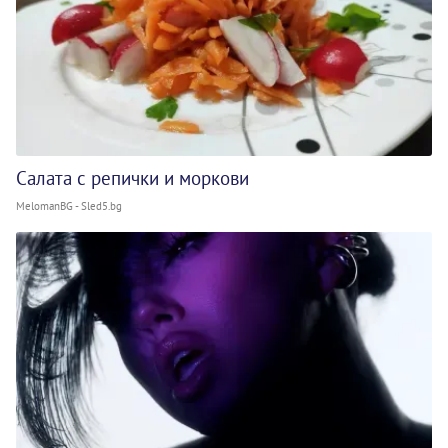
Салата с репички и моркови
MelomanBG - Sled5.bg