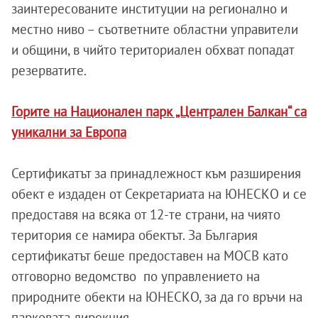
заинтересованите институции на регионално и
местно ниво – съответните областни управители
и общини, в чийто териториален обхват попадат
резерватите.
Горите на Национален парк „Централен Балкан“ са
уникални за Европа
Сертификатът за принадлежност към разширения
обект е издаден от Секретариата на ЮНЕСКО и се
предоставя на всяка от 12-те страни, на чиято
територия се намира обектът. За България
сертификатът беше предоставен на МОСВ като
отговорно ведомство по управлението на
природните обекти на ЮНЕСКО, за да го връчи на
парковата дирекция.