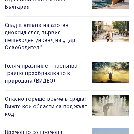
България
Спад в нивата на азотен
диоксид след първия
пешеходен уикенд на „Цар
Освободител“
Голям празник е - настъпва
трайно преобразяване в
природата (ВИДЕО)
Опасно горещо време в сряда:
Вижте кои области са под жълт
код
Временно се променя