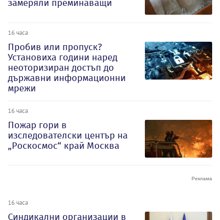
замеряли преминаващи
16 часа
Пробив или пропуск?
Установиха години наред
неоторизиран достъп до
държавни информационни
мрежи
16 часа
Пожар гори в
изследователски център на
„Роскосмос“ край Москва
16 часа
Синдикални организации в