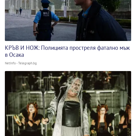
КРЪВ И НОЖ: Полицията простреля фатално мъж
в Осака
NetInfo - Telegraph.bg