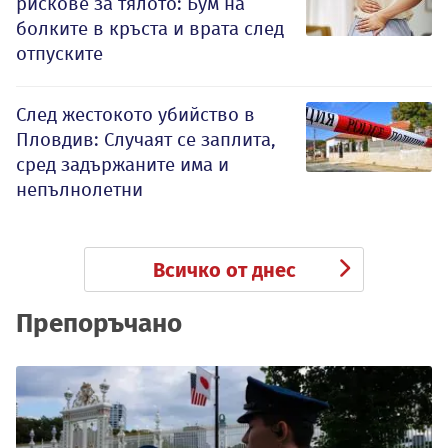
рискове за тялото: Бум на
болките в кръста и врата след
отпуските
След жестокото убийство в
Пловдив: Случаят се заплита,
сред задържаните има и
непълнолетни
Всичко от днес
Препоръчано