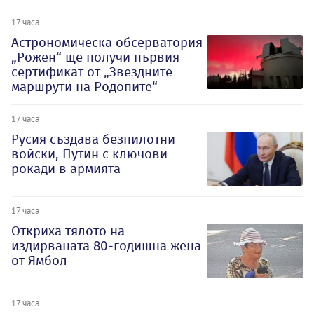
17 часа
Астрономическа обсерватория
„Рожен“ ще получи първия
сертификат от „Звездните
маршрути на Родопите“
17 часа
Русия създава безпилотни
войски, Путин с ключови
рокади в армията
17 часа
Откриха тялото на
издирваната 80-годишна жена
от Ямбол
17 часа