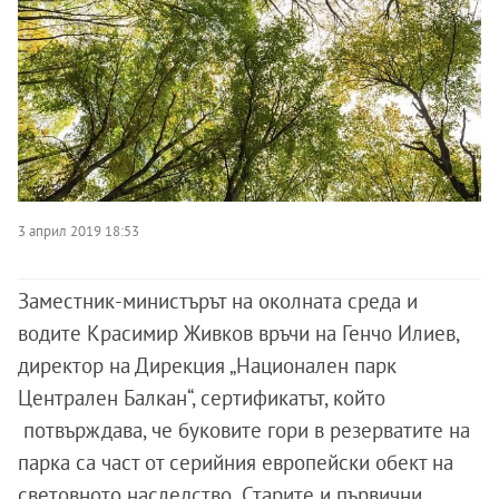
3 април 2019 18:53
Заместник-министърът на околната среда и
водите Красимир Живков връчи на Генчо Илиев,
директор на Дирекция „Национален парк
Централен Балкан“, сертификатът, който
потвърждава, че буковите гори в резерватите на
парка са част от серийния европейски обект на
световното наследство „Старите и първични