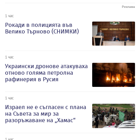
1 час
Рокади в полицията във
Велико Търново (СНИМКИ)
1 час
Украински дронове атакуваха
отново голяма петролна
рафинерия в Русия
1 час
Израел не е съгласен с плана
на Съвета за мир за
разоръжаване на „Хамас“
1 час