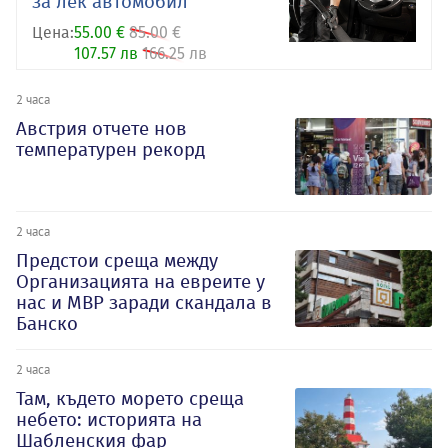
за лек автомобил
Цена:
55.00 €
85.00 €
107.57 лв
166.25 лв
2 часа
Австрия отчете нов
температурен рекорд
2 часа
Предстои среща между
Организацията на евреите у
нас и МВР заради скандала в
Банско
2 часа
Там, където морето среща
небето: историята на
Шабленския фар