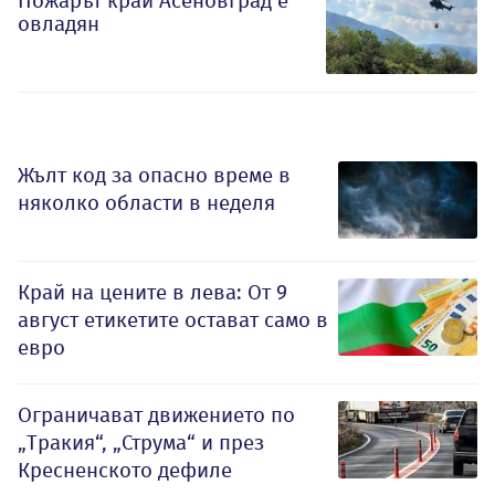
Пожарът край Асеновград е
овладян
Жълт код за опасно време в
няколко области в неделя
Край на цените в лева: От 9
август етикетите остават само в
евро
Ограничават движението по
„Тракия“, „Струма“ и през
Кресненското дефиле