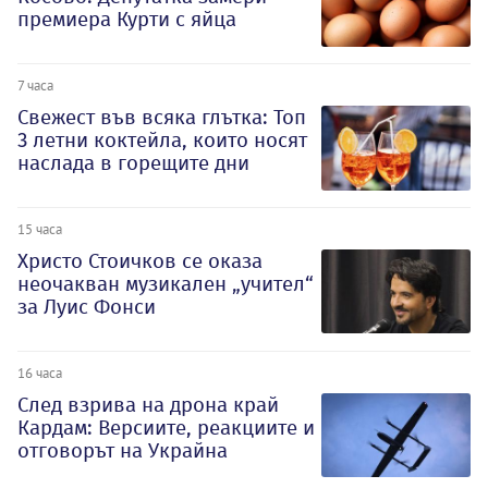
премиера Курти с яйца
7 часа
Свежест във всяка глътка: Топ
3 летни коктейла, които носят
наслада в горещите дни
15 часа
Христо Стоичков се оказа
неочакван музикален „учител“
за Луис Фонси
16 часа
След взрива на дрона край
Кардам: Версиите, реакциите и
отговорът на Украйна