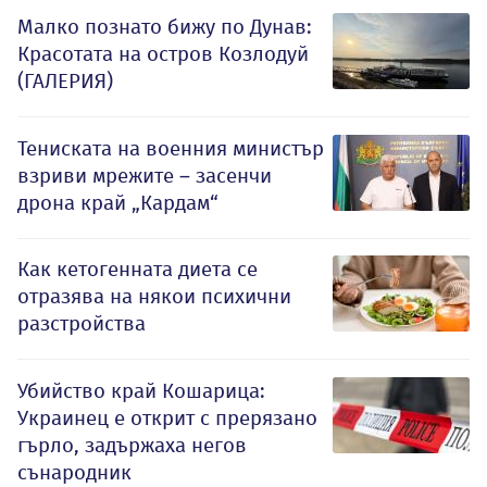
Малко познато бижу по Дунав:
Красотата на остров Козлодуй
(ГАЛЕРИЯ)
Тениската на военния министър
взриви мрежите – засенчи
дрона край „Кардам“
Как кетогенната диета се
отразява на някои психични
разстройства
Убийство край Кошарица:
Украинец е открит с прерязано
гърло, задържаха негов
сънародник