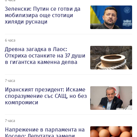
Зеленски: Путин се готви да
мобилизира още стотици
хиляди руснаци
6 часа
Древна загадка в Лаос:
Откриха останките на 37 души
в гигантска каменна делва
7 часа
Иранският президент: Искаме
споразумение със САЩ, но без
компромиси
7 часа
Напрежение в парламента на
Косово: Депутатка замери