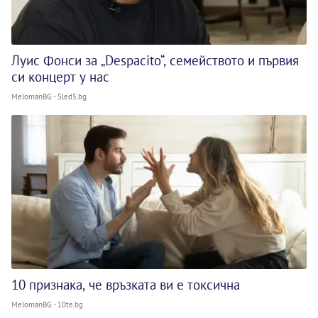
Луис Фонси за „Despacito“, семейството и първия
си концерт у нас
MelomanBG - Sled5.bg
10 признака, че връзката ви е токсична
MelomanBG - 10te.bg