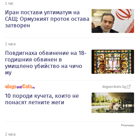
1 час
Иран постави ултиматум на
САЩ: Ормузкият проток остава
затворен
2 часа
Повдигнаха обвинение на 18-
годишния обвинен в
умишлено убийство на чичо
му
dogsandcats.bg
10 породи кучета, които не
понасят летните жеги
2 часа