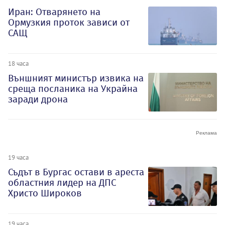
Иран: Отварянето на
Ормузкия проток зависи от
САЩ
18 часа
Външният министър извика на
среща посланика на Украйна
заради дрона
19 часа
Съдът в Бургас остави в ареста
областния лидер на ДПС
Христо Широков
19 часа