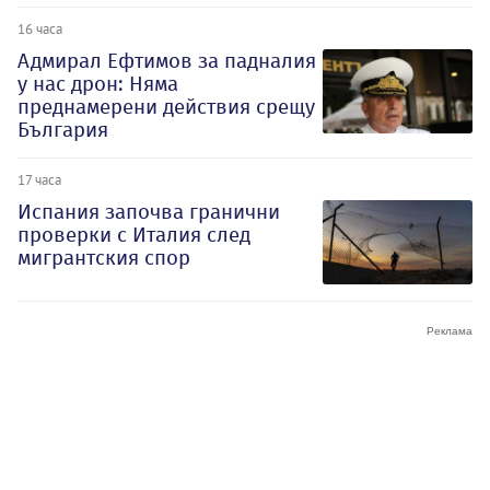
16 часа
Адмирал Ефтимов за падналия
у нас дрон: Няма
преднамерени действия срещу
България
17 часа
Испания започва гранични
проверки с Италия след
мигрантския спор