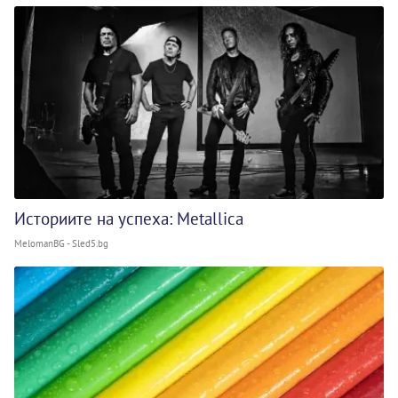
Историите на успеха: Metallica
MelomanBG - Sled5.bg