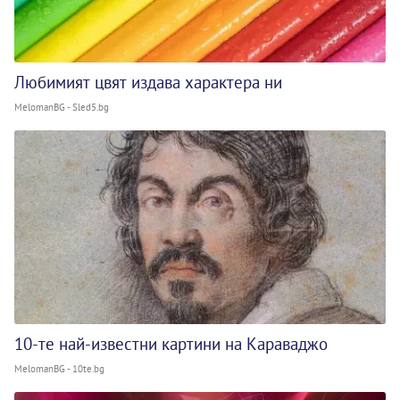
Любимият цвят издава характера ни
MelomanBG - Sled5.bg
10-те най-известни картини на Караваджо
MelomanBG - 10te.bg