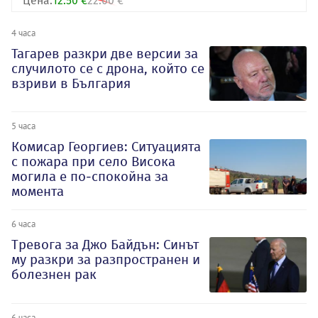
Цена:
12.50 €
22.00 €
4 часа
Тагарев разкри две версии за
случилото се с дрона, който се
взриви в България
5 часа
Комисар Георгиев: Ситуацията
с пожара при село Висока
могила е по-спокойна за
момента
6 часа
Тревога за Джо Байдън: Синът
му разкри за разпространен и
болезнен рак
6 часа