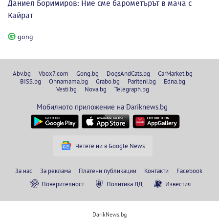
Даниел Боримиров: Ние сме барометърът в мача с
Кайрат
gong
Abv.bg
Vbox7.com
Gong.bg
DogsAndCats.bg
CarMarket.bg
BISS.bg
Ohnamama.bg
Grabo.bg
Pariteni.bg
Edna.bg
Vesti.bg
Nova.bg
Telegraph.bg
Мобилното приложение на Dariknews.bg
Четете ни в Google News
За нас
За реклама
Платени публикации
Контакти
Facebook
Поверителност
Политика ЛД
Известия
DarikNews.bg