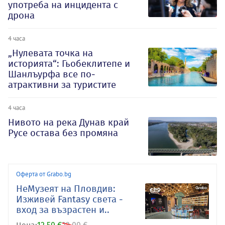
употреба на инцидента с
дрона
4 часа
„Нулевата точка на
историята“: Гьобеклитепе и
Шанлъурфа все по-
атрактивни за туристите
4 часа
Нивото на река Дунав край
Русе остава без промяна
Оферта от Grabo.bg
НеМузеят на Пловдив:
Изживей Fantasy света -
вход за възрастен и..