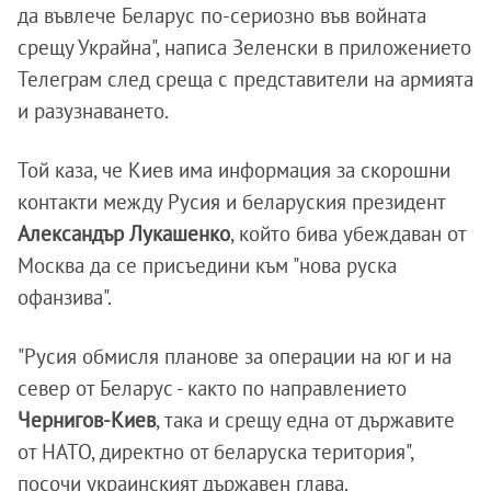
да въвлече Беларус по-сериозно във войната
срещу Украйна", написа Зеленски в приложението
Телеграм след среща с представители на армията
и разузнаването.
Той каза, че Киев има информация за скорошни
контакти между Русия и беларуския президент
Александър Лукашенко
, който бива убеждаван от
Москва да се присъедини към "нова руска
офанзива".
"Русия обмисля планове за операции на юг и на
север от Беларус - както по направлението
Чернигов-Киев
, така и срещу една от държавите
от НАТО, директно от беларуска територия",
посочи украинският държавен глава.