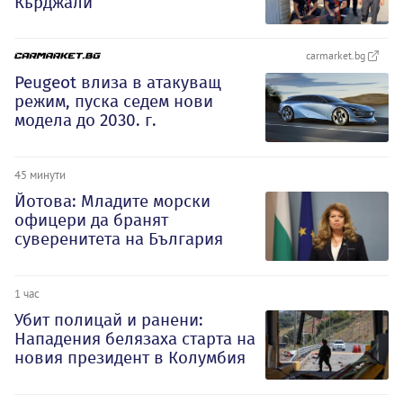
Кърджали
carmarket.bg
Peugeot влиза в атакуващ
режим, пуска седем нови
модела до 2030. г.
45 минути
Йотова: Младите морски
офицери да бранят
суверенитета на България
1 час
Убит полицай и ранени:
Нападения белязаха старта на
новия президент в Колумбия