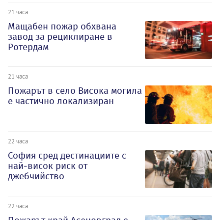
21 часа
Мащабен пожар обхвана
завод за рециклиране в
Ротердам
21 часа
Пожарът в село Висока могила
е частично локализиран
22 часа
София сред дестинациите с
най-висок риск от
джебчийство
22 часа