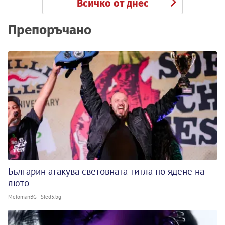
Всичко от днес
Препоръчано
Българин атакува световната титла по ядене на
люто
MelomanBG - Sled5.bg