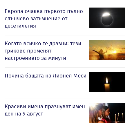
Европа очаква първото пълно
слънчево затъмнение от
десетилетия
Когато всичко те дразни: тези
трикове променят
настроението за минути
Почина бащата на Лионел Меси
Красиви имена празнуват имен
ден на 9 август