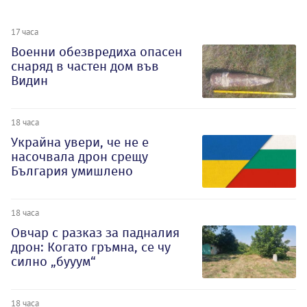
17 часа
Военни обезвредиха опасен
снаряд в частен дом във
Видин
18 часа
Украйна увери, че не е
насочвала дрон срещу
България умишлено
18 часа
Овчар с разказ за падналия
дрон: Когато гръмна, се чу
силно „бууум“
18 часа