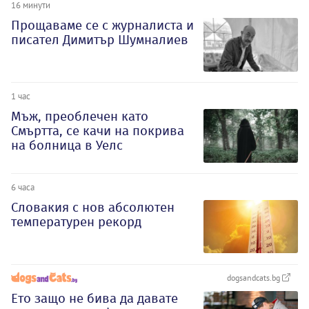
16 минути
Прощаваме се с журналиста и
писател Димитър Шумналиев
1 час
Мъж, преоблечен като
Смъртта, се качи на покрива
на болница в Уелс
6 часа
Словакия с нов абсолютен
температурен рекорд
dogsandcats.bg
Ето защо не бива да давате