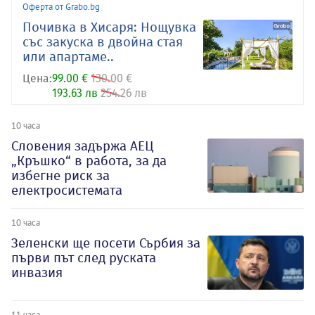
Оферта от Grabo.bg
Почивка в Хисаря: Нощувка
със закуска в двойна стая
или апартаме..
Цена:
99.00 €
130.00 €
193.63 лв
254.26 лв
10 часа
Словения задържа АЕЦ
„Кръшко“ в работа, за да
избегне риск за
електросистемата
10 часа
Зеленски ще посети Сърбия за
първи път след руската
инвазия
11 часа