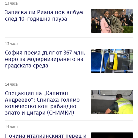
13 часа
Записва ли Риана нов албум
след 10-годишна пауза
13 часа
София поема дълг от 367 млн.
евро за модернизирането на
градската среда
14 часа
Спецакция на „Капитан
Андреево“: Спипаха голямо
количество контрабандно
злато и цигари (СНИМКИ)
14 часа
Почина италианският певец и