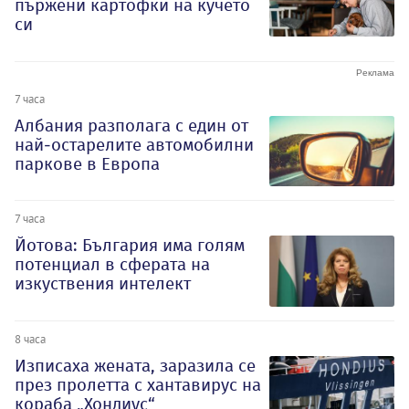
пържени картофки на кучето
си
7 часа
Албания разполага с един от
най-остарелите автомобилни
паркове в Европа
7 часа
Йотова: България има голям
потенциал в сферата на
изкуствения интелект
8 часа
Изписаха жената, заразила се
през пролетта с хантавирус на
кораба „Хондиус“