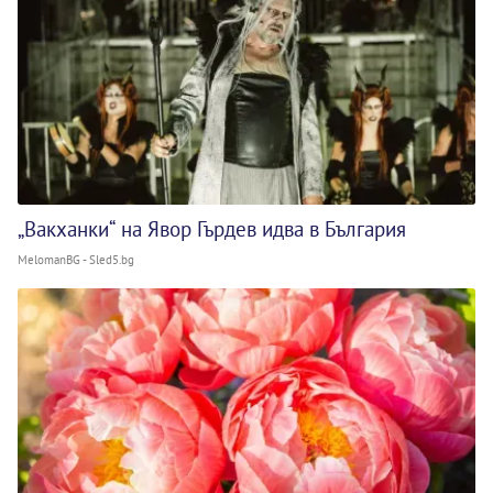
„Вакханки“ на Явор Гърдев идва в България
MelomanBG - Sled5.bg