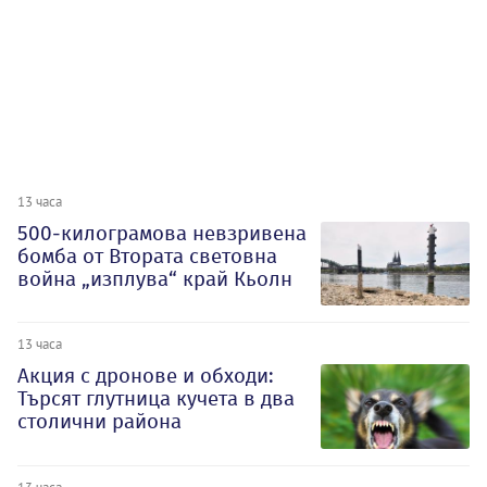
13 часа
500-килограмова невзривена
бомба от Втората световна
война „изплува“ край Кьолн
13 часа
Акция с дронове и обходи:
Търсят глутница кучета в два
столични района