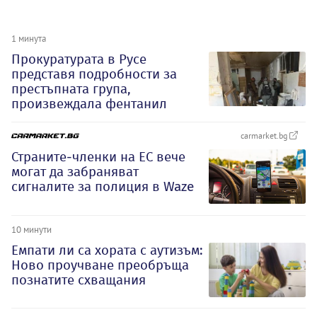
1 минута
Прокуратурата в Русе
представя подробности за
престъпната група,
произвеждала фентанил
carmarket.bg
Страните-членки на ЕС вече
могат да забраняват
сигналите за полиция в Waze
10 минути
Емпати ли са хората с аутизъм:
Ново проучване преобръща
познатите схващания