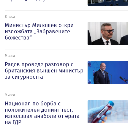
8 часа
Министър Милошев откри
изложбата „Забравените
божества“
9 часа
Радев проведе разговор с
британския външен министър
за сигурността
9 часа
Национал по борба с
положителен допинг тест,
използвал анаболи от ерата
на ГДР