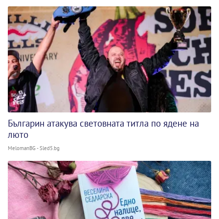
Българин атакува световната титла по ядене на
люто
MelomanBG - Sled5.bg