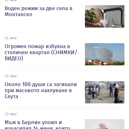
Воден режим за две села в
Монтанско
11 часа
Огромен пожар избухна в
столичен квартал (СНИМКИ/
ВИДЕО)
12 часа
Около 100 души са загинали
при масовото нахлуване в
Сеута
12 часа
Мъж в Берлин упоил и
изнасилил 14 жени, които