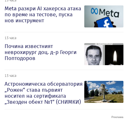
13 часа
Meta разкри AI хакерска атака
по време на тестове, пуска
нов инструмент
13 часа
Почина известният
неврохирург доц. д-р Георги
Поптодоров
13 часа
Астрономическа обсерватория
„Рожен“ става първият
носител на сертификата
„Звезден обект №1“ (СНИМКИ)