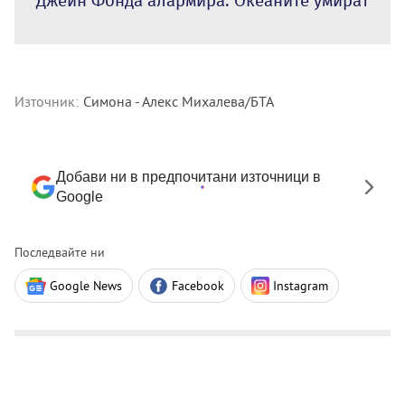
Джейн Фонда алармира: Океаните умират
Източник:
Симона - Алекс Михалева/БТА
Добави ни в предпочитани източници в
Google
Последвайте ни
Google News
Facebook
Instagram