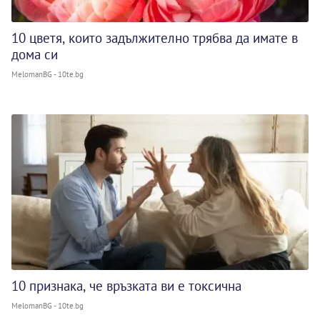
10 цветя, които задължително трябва да имате в
дома си
MelomanBG - 10te.bg
10 признака, че връзката ви е токсична
MelomanBG - 10te.bg