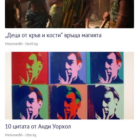
„Деца от кръв и кости“ връща магията
MelomanBG - Sled5.bg
10 цитата от Анди Уорхол
MelomanBG - 10te.bg