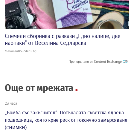
Спечели сборника с разкази „Едно налице, две
наопаки“ от Веселина Седларска
MelomanBG - Sled5.bg
Препоръчано от Content Exchange
Още от мрежата
23 часа
„Бомба със закъснител“: Потъналата съветска ядрена
подводница, която крие риск от токсично замърсяване
(СНИМКИ)