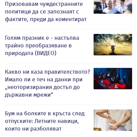
Призовавам чуждестранните
политици да се запознаят с
фактите, преди да коментират
Голям празник е - настъпва
трайно преобразяване в
природата (ВИДЕО)
Какво ни каза правителството?
Имало ли е теч на данни при
„неоторизирания достъп до
държавни мрежи“
Бум на болките в кръста след
отпуските: Летните навици,
които ни разболяват