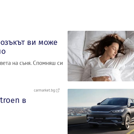
озъкът ви може
но
вета на съня. Спомняш си
carmarket.bg
troеn в