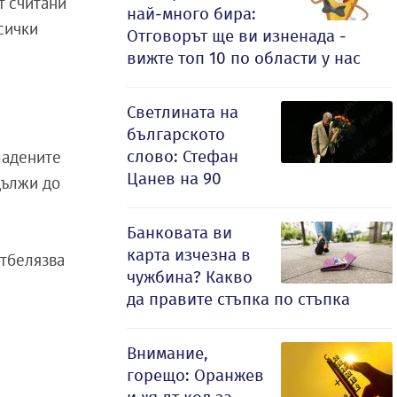
т считани
най-много бира:
сички
Отговорът ще ви изненада -
вижте топ 10 по области у нас
Светлината на
българското
слово: Стефан
владените
Цанев на 90
дължи до
Банковата ви
карта изчезна в
отбелязва
чужбина? Какво
да правите стъпка по стъпка
Внимание,
горещо: Оранжев