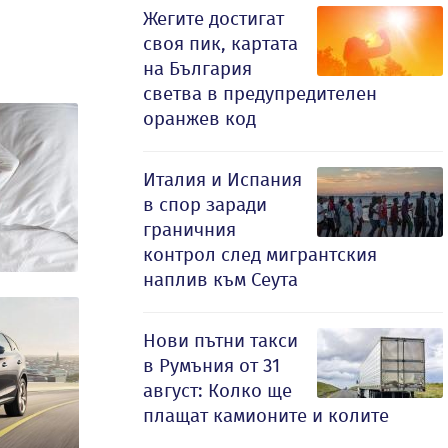
Жегите достигат
своя пик, картата
на България
светва в предупредителен
оранжев код
Италия и Испания
в спор заради
граничния
контрол след мигрантския
наплив към Сеута
Нови пътни такси
в Румъния от 31
август: Колко ще
плащат камионите и колите