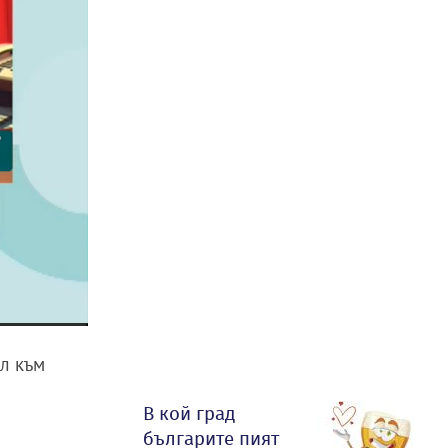
ол към
В кой град
българите пият