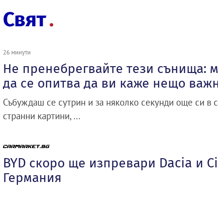
Свят
26 минути
Не пренебрегвайте тези сънища: м
да се опитва да ви каже нещо важ
Събуждаш се сутрин и за няколко секунди още си в с
странни картини, ...
BYD скоро ще изпревари Dacia и Ci
Германия