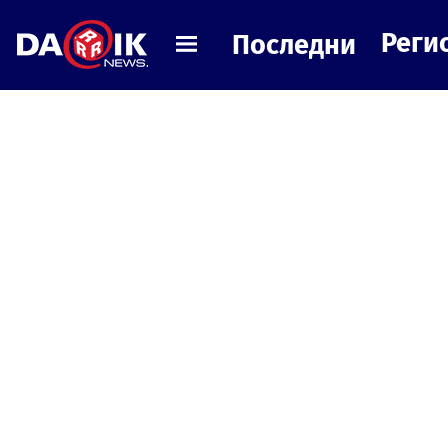
Реги
Последни