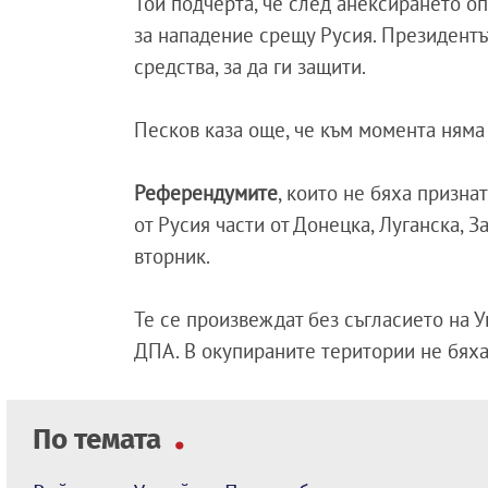
Той подчерта, че след анексирането оп
за нападение срещу Русия. Президент
средства, за да ги защити.
Песков каза още, че към момента ням
Референдумите
, които не бяха призна
от Русия части от Донецка, Луганска, 
вторник.
Те се произвеждат без съгласието на У
ДПА. В окупираните територии не бя
По темата