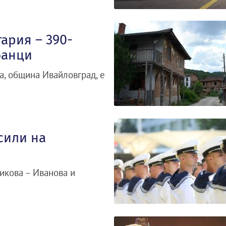
ария – 390-
банци
а, община Ивайловград, е
сили на
икова – Иванова и