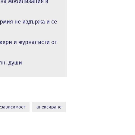
нна мобилизация в
рмия не издържа и се
кери и журналисти от
лн. души
езависимост
анексиране