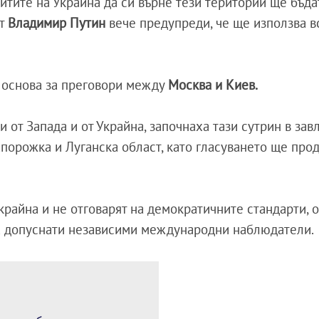
итите на Украйна да си върне тези територии ще бъда
ът
Владимир Путин
вече предупреди, че ще използва в
а основа за преговори между
Москва и Киев.
ти от Запада и от Украйна, започнаха тази сутрин в за
Запорожка и Луганска област, като гласуването ще про
крайна и не отговарят на демократичните стандарти, 
ха допуснати независими международни наблюдатели.