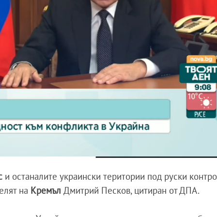
с
и останалите украински територии под руски контр
телят на
Кремъл
Дмитрий Песков, цитиран от ДПА.