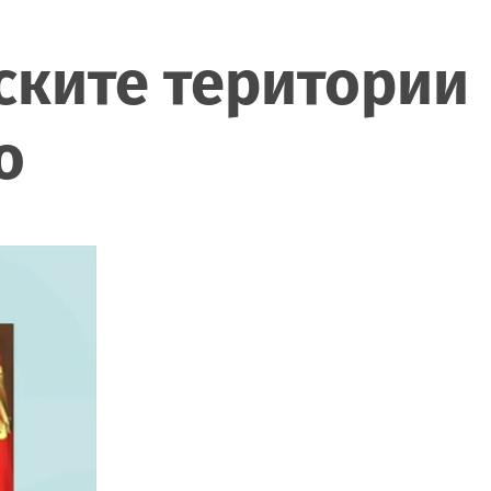
ските територии
о