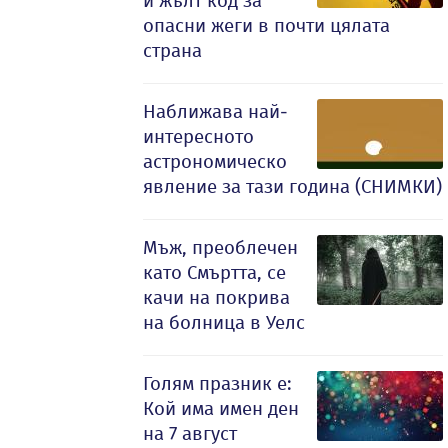
и жълт код за
опасни жеги в почти цялата
страна
Наближава най-
интересното
астрономическо
явление за тази година (СНИМКИ)
Мъж, преоблечен
като Смъртта, се
качи на покрива
на болница в Уелс
Голям празник е:
Кой има имен ден
на 7 август