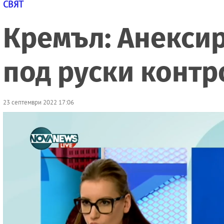
СВЯТ
Кремъл: Aнексир
под руски контр
23 септември 2022 17:06