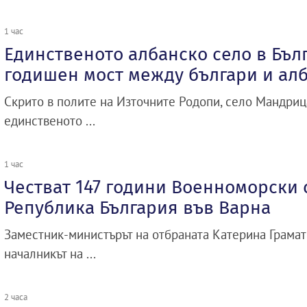
1 час
Единственото албанско село в Бълг
годишен мост между българи и ал
Скрито в полите на Източните Родопи, село Мандриц
единственото ...
1 час
Честват 147 години Военноморски 
Република България във Варна
Заместник-министърът на отбраната Катерина Грамат
началникът на ...
2 часа