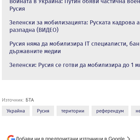
Войната в Украйна: Путин обяви частична вое
Русия
Зеленски за мобилизацията: Руската кадрова а
разпадна (ВИДЕО)
Русия няма да мобилизира IT специалисти, бан
държавните медии
Зеленски: Русия се готви да мобилизира до 1 м
Източник:
БТА
Украйна
Русия
територии
референдум
н
Добави ни в предпочитани източници в Google