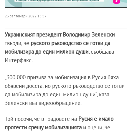
23 септември 2022 15:57
Украинският президент Володимир Зеленски
твърди, че
руското ръководство се готви да
мобилизира до един милион души,
съобщава
Интерфакс.
„300 000 призива за мобилизация в Русия бяха
обявени досега, но руското ръководство се готви
да мобилизира до един милион души“, каза
Зеленски във видеообръщение.
Той посочи, че в градовете на
Русия е имало
протести срещу мобилизацията
и оцени, че