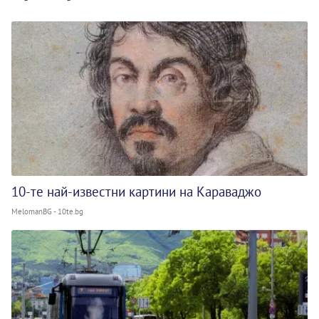
10-те най-известни картини на Караваджо
MelomanBG - 10te.bg