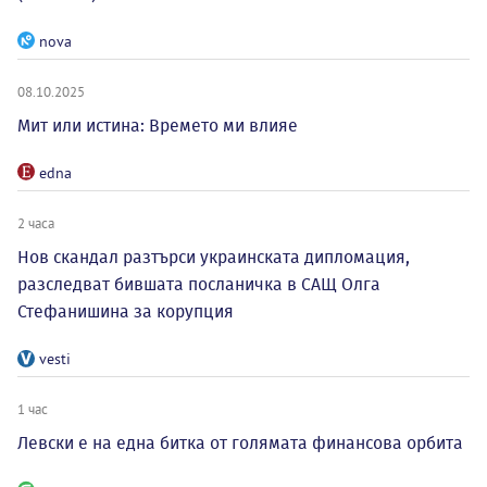
nova
08.10.2025
Мит или истина: Времето ми влияе
edna
2 часа
Нов скандал разтърси украинската дипломация,
разследват бившата посланичка в САЩ Олга
Стефанишина за корупция
vesti
1 час
Левски е на една битка от голямата финансова орбита