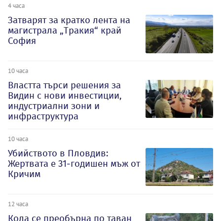
4 часа
Затварят за кратко лента на
магистрала „Тракия“ край
София
10 часа
Властта търси решения за
Видин с нови инвестиции,
индустриални зони и
инфраструктура
10 часа
Убийството в Пловдив:
Жертвата е 31-годишен мъж от
Кричим
12 часа
Кола се преобърна по таван