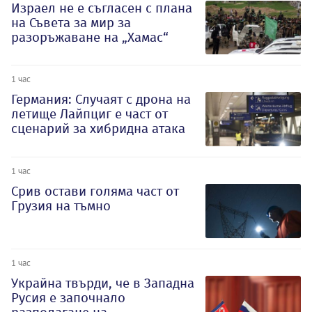
Израел не е съгласен с плана
на Съвета за мир за
разоръжаване на „Хамас“
1 час
Германия: Случаят с дрона на
летище Лайпциг е част от
сценарий за хибридна атака
1 час
Срив остави голяма част от
Грузия на тъмно
1 час
Украйна твърди, че в Западна
Русия е започнало