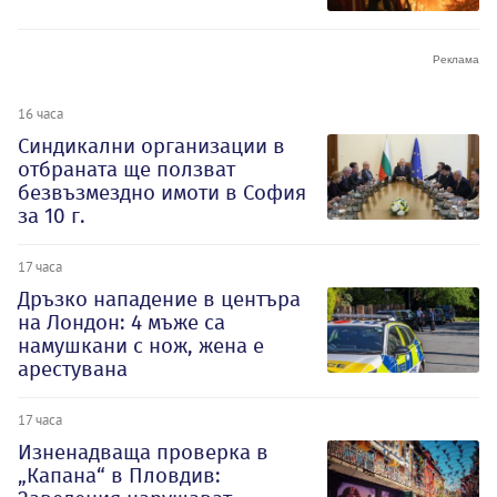
16 часа
Синдикални организации в
отбраната ще ползват
безвъзмездно имоти в София
за 10 г.
17 часа
Дръзко нападение в центъра
на Лондон: 4 мъже са
намушкани с нож, жена е
арестувана
17 часа
Изненадваща проверка в
„Капана“ в Пловдив: