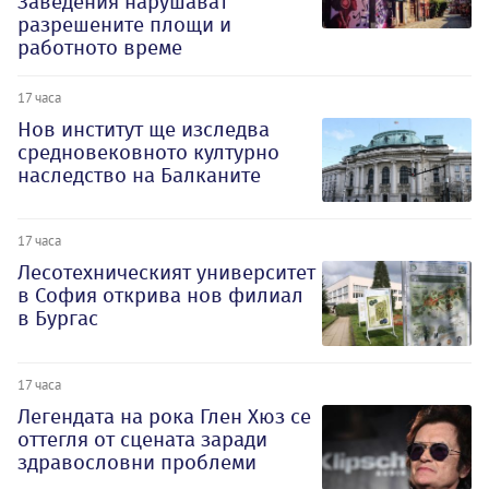
Заведения нарушават
разрешените площи и
работното време
17 часа
Нов институт ще изследва
средновековното културно
наследство на Балканите
17 часа
Лесотехническият университет
в София открива нов филиал
в Бургас
17 часа
Легендата на рока Глен Хюз се
оттегля от сцената заради
здравословни проблеми