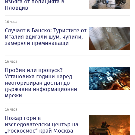
избяга от полицията в
Пловдив
16 часа
Случаят в Банско: Туристите от
Италия вдигали шум, чупили,
замеряли преминаващи
16 часа
Пробив или пропуск?
Установиха години наред
неоторизиран достъп до
държавни информационни
мрежи
16 часа
Пожар гори в
изследователски център на
„Роскосмос“ край Москва