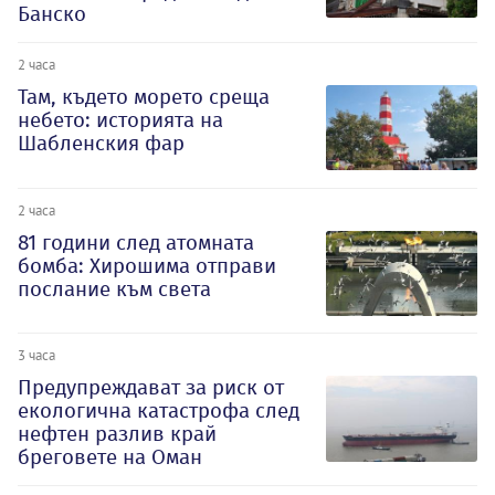
Банско
2 часа
Там, където морето среща
небето: историята на
Шабленския фар
2 часа
81 години след атомната
бомба: Хирошима отправи
послание към света
3 часа
Предупреждават за риск от
екологична катастрофа след
нефтен разлив край
бреговете на Оман