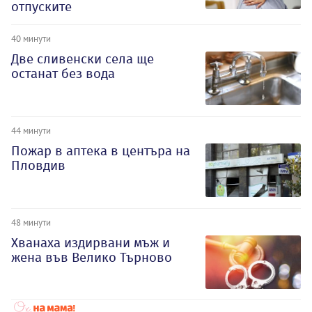
отпуските
40 минути
Две сливенски села ще
останат без вода
44 минути
Пожар в аптека в центъра на
Пловдив
48 минути
Хванаха издирвани мъж и
жена във Велико Търново