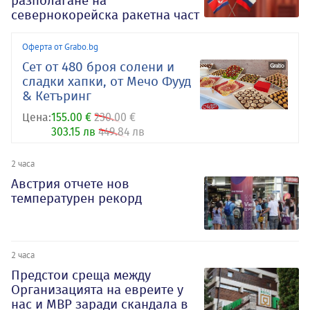
разполагане на
севернокорейска ракетна част
Оферта от Grabo.bg
Сет от 480 броя солени и
сладки хапки, от Мечо Фууд
& Кетъринг
Цена:
155.00 €
230.00 €
303.15 лв
449.84 лв
2 часа
Австрия отчете нов
температурен рекорд
2 часа
Предстои среща между
Организацията на евреите у
нас и МВР заради скандала в