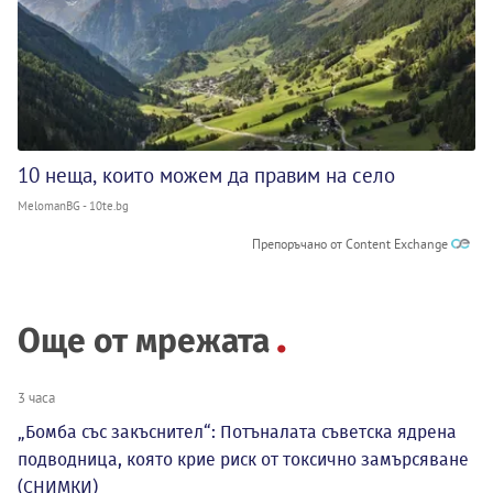
10 неща, които можем да правим на село
MelomanBG - 10te.bg
Препоръчано от Content Exchange
Още от мрежата
3 часа
„Бомба със закъснител“: Потъналата съветска ядрена
подводница, която крие риск от токсично замърсяване
(СНИМКИ)