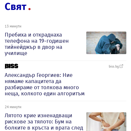
Свят
13 минути
Пребиха и откраднаха
телефона на 19-годишен
тийнейджър в двор на
училище
biss.bg
Александър Георгиев: Ние
нямаме капацитета да
разбираме от толкова много
неща, колкото един алгоритъм
24 минути
Лятото крие изненадващи
рискове за тялото: Бум на
болките в кръста и врата след