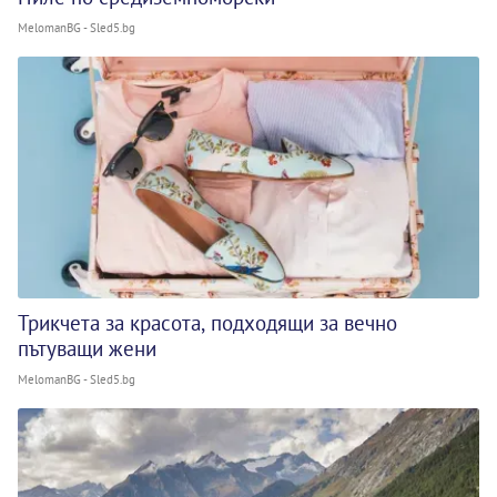
MelomanBG - Sled5.bg
Трикчета за красота, подходящи за вечно
пътуващи жени
MelomanBG - Sled5.bg