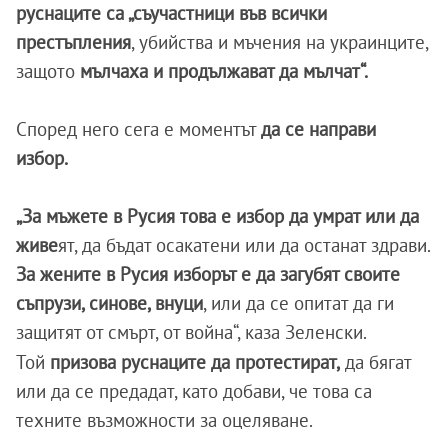
руснаците са „съучастници във всички
престъпления
, убийства и мъчения на украинците,
защото
мълчаха и продължават да мълчат“.
Според него сега е моментът
да се направи
избор.
„За мъжете в Русия това е избор да умрат или да
живе
ят, да бъдат осакатени или да останат здрави.
За жените в Русия изборът е да загубят своите
съпрузи, синове, внуци
, или да се опитат да ги
защитят от смърт, от война“, каза Зеленски.
Той
призова руснаците да протестират,
да бягат
или да се предадат, като добави, че това са
техните възможности за оцеляване.