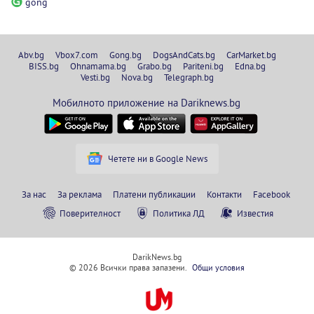
gong
Abv.bg
Vbox7.com
Gong.bg
DogsAndCats.bg
CarMarket.bg
BISS.bg
Ohnamama.bg
Grabo.bg
Pariteni.bg
Edna.bg
Vesti.bg
Nova.bg
Telegraph.bg
Мобилното приложение на Dariknews.bg
Четете ни в Google News
За нас
За реклама
Платени публикации
Контакти
Facebook
Поверителност
Политика ЛД
Известия
DarikNews.bg
© 2026 Всички права запазени.
Общи условия