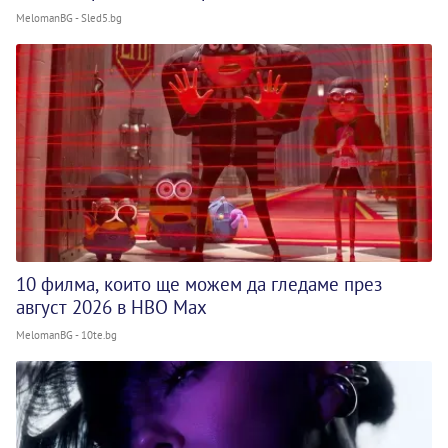
MelomanBG - Sled5.bg
10 филма, които ще можем да гледаме през
август 2026 в HBO Max
MelomanBG - 10te.bg