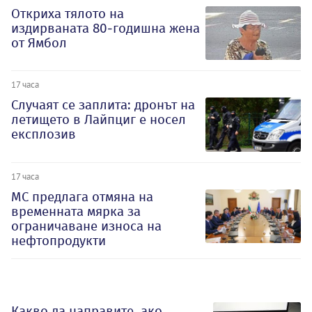
Откриха тялото на
издирваната 80-годишна жена
от Ямбол
17 часа
Случаят се заплита: дронът на
летището в Лайпциг е носел
експлозив
17 часа
МС предлага отмяна на
временната мярка за
ограничаване износа на
нефтопродукти
Какво да направите, ако