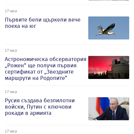
17 часа
Първите бели щъркели вече
поеха на юг
17 часа
Астрономическа обсерватория
„Рожен“ ще получи първия
сертификат от „Звездните
маршрути на Родопите“
17 часа
Русия създава безпилотни
войски, Путин с ключови
рокади в армията
17 часа