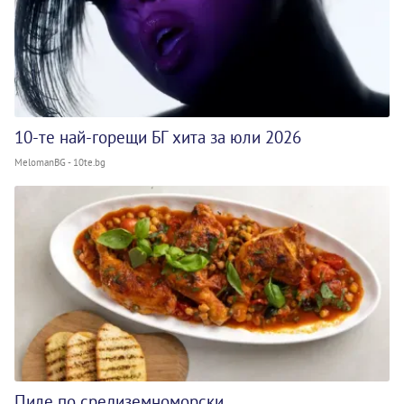
10-те най-горещи БГ хита за юли 2026
MelomanBG - 10te.bg
Пиле по средиземноморски