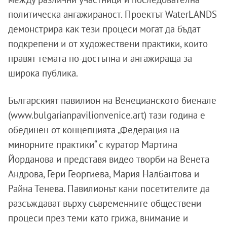
политическа ангажираност. Проектът WaterLANDS
демонстрира как тези процеси могат да бъдат
подкрепени и от художествени практики, които
правят темата по-достъпна и ангажираща за
широка публика.
Българският павилион на Венецианското биенале
(www.bulgarianpavilionvenice.art) тази година е
обединен от концепцията „Федерация на
минорните практики“ с куратор Мартина
Йорданова и представя видео творби на Венета
Андрова, Гери Георгиева, Мария Налбантова и
Райна Тенева. Павилионът кани посетителите да
разсъждават върху съвременните обществени
процеси през теми като грижа, внимание и