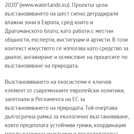
2020“ (www.waterlands.eu). Проектът цели
възстановяването на шест силно деградирали
влажни зони в Европа, сред които и
Драгоманското блато, като работи с местни
общности, експерти, институции и артисти. В този
контекст изкуството се използва като средство за
диалог, ангажиране и осмисляне на процесите по
възстановяване на природата.
Възстановяването на екосистеми е ключов
елемент от съвременните европейски политики,
залегнали в Регламента на ЕС за
възстановяването на природата. Той очертава
дългосрочна рамка за екологично възстановяване,
която предполага устойчиви грижи, координация
между различни участници и последователна