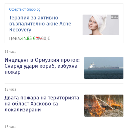
Оферта от Grabo.bg
Терапия за активно
възпалително акне Acne
Recovery
Цена:
44.85 €
69.00 €
11 часа
Инцидент в Ормузкия проток:
Снаряд удари кораб, избухна
пожар
12 часа
Двата пожара на територията
на област Хасково са
локализирани
13 часа