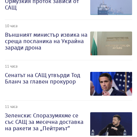
Ормузкия проток зависи от
САЩ
10 часа
Външният министър извика на
среща посланика на Украйна
заради дрона
11 часа
Сенатът на САЩ утвърди Тод
Бланч за главен прокурор
11 часа
Зеленски: Споразумяхме се
със САЩ за месечна доставка
на ракети за „Пейтриът“