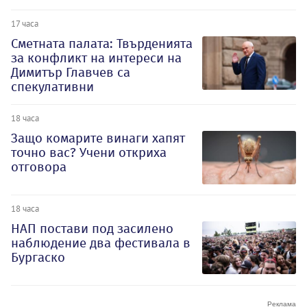
17 часа
Сметната палата: Твърденията
за конфликт на интереси на
Димитър Главчев са
спекулативни
18 часа
Защо комарите винаги хапят
точно вас? Учени откриха
отговора
18 часа
НАП постави под засилено
наблюдение два фестивала в
Бургаско