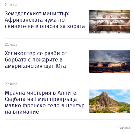
21 часа
Земеделският министър:
Африканската чума по
свинете не е опасна за хората
21 часа
Хеликоптер се разби от
борбата с пожарите в
американския щат Юта
22 часа
Мрачна мистерия в Алпите:
Съдбата на Емил превръща
малко френско село в център
на внимание