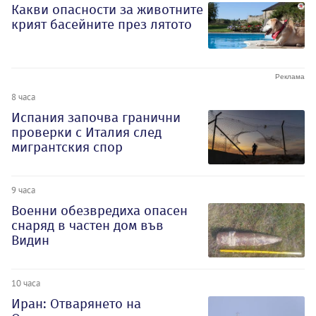
Какви опасности за животните
крият басейните през лятото
8 часа
Испания започва гранични
проверки с Италия след
мигрантския спор
9 часа
Военни обезвредиха опасен
снаряд в частен дом във
Видин
10 часа
Иран: Отварянето на