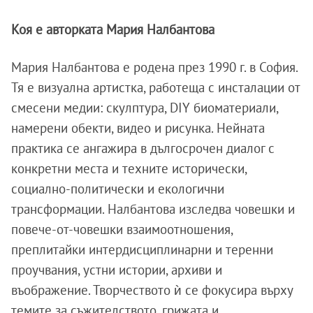
Коя е авторката Мария Налбантова
Мария Налбантова е родена през 1990 г. в София.
Тя е визуална артистка, работеща с инсталации от
смесени медии: скулптура, DIY биоматериали,
намерени обекти, видео и рисунка. Нейната
практика се ангажира в дългосрочен диалог с
конкретни места и техните исторически,
социално-политически и екологични
трансформации. Налбантова изследва човешки и
повече-от-човешки взаимоотношения,
преплитайки интердисциплинарни и теренни
проучвания, устни истории, архиви и
въображение. Творчеството ѝ се фокусира върху
темите за съжителството, грижата и