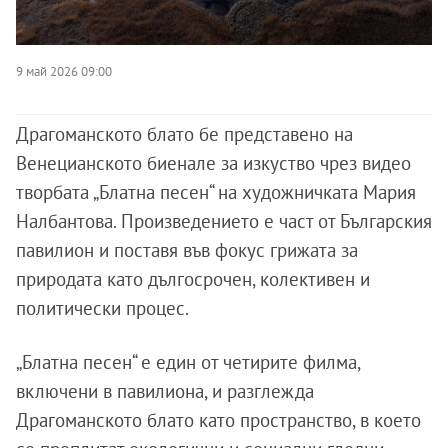
9 май 2026 09:00
Драгоманското блато бе представено на
Венецианското биенале за изкуство чрез видео
творбата „Блатна песен“ на художничката Мария
Налбантова. Произведението е част от Българския
павилион и поставя във фокус грижата за
природата като дългосрочен, колективен и
политически процес.
„Блатна песен“ е един от четирите филма,
включени в павилиона, и разглежда
Драгоманското блато като пространство, в което