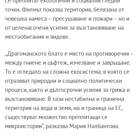
се преплитат екологични и социални гледни
точки. Филмът показва територия, белязана от
човешка намеса – пресушаване и пожари – но и
от целенасочени усилия за възстановяване на
местообитания и видове.
„Драгоманското блато е място на противоречия –
между гниене и цъфтеж, изчезване и завръщане.
То е огледало на сложна екосистема, в която се
отразяват природни и социално-политически
процеси, както и дългосрочни усилия за грижа и
възстановяване. В тази нестабилна и гранична
територия на вода и земя, но и граница на ЕС,
съществуват множество преплитащи се
микроистории“, разказва Мария Налбантова.