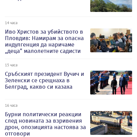
14 часа
Иво Христов за убийството в
Пловдив: Намирам за опасна
индулгенция да наричаме
„деца” малолетните садисти
15 часа
Сръбският президент Вучич и
Зеленски се срещнаха в
Белград, какво си казаха
16 часа
Бурни политически реакции
след новината за взривения
дрон, опозицията настоява за
отговори