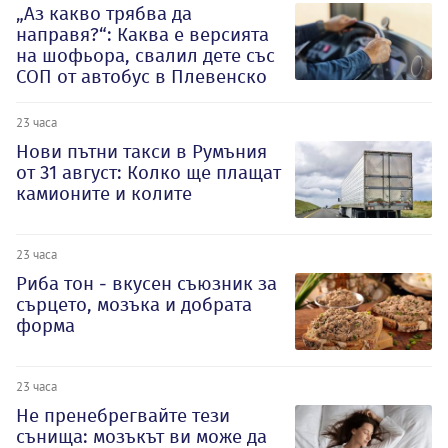
„Аз какво трябва да
направя?“: Каква е версията
на шофьора, свалил дете със
СОП от автобус в Плевенско
23 часа
Нови пътни такси в Румъния
от 31 август: Колко ще плащат
камионите и колите
23 часа
Риба тон - вкусен съюзник за
сърцето, мозъка и добрата
форма
23 часа
Не пренебрегвайте тези
сънища: мозъкът ви може да