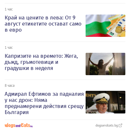
1 час
Край на цените в лева: От 9
август етикетите остават само
в евро
1 час
Капризите на времето: Жега,
дъжд, гръмотевици и
градушки в неделя
8 часа
Адмирал Ефтимов за падналия
у нас дрон: Няма
преднамерени действия срещу
България
dogsandcats.bg