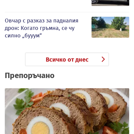
Овчар с разказ за падналия
дрон: Когато гръмна, се чу
силно „бууум“
Всичко от днес
Препоръчано