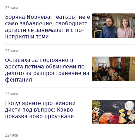
22 часа
Боряна Йовчева: Театърът не е
само забавление, свободните
артисти се занимават и с по-
неприятни теми
22 часа
Оставиха за постоянно в
ареста петима обвиняеми по
делото за разпространение на
фентанил
22 часа
Популярните протеинови
диети под въпрос: Какво
показва ново проучване
22 часа