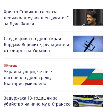
Христо Стоичков се оказа
неочакван музикален „учител“
за Луис Фонси
След взрива на дрона край
Кардам: Версиите, реакциите и
отговорът на Украйна
Обновена
Украйна увери, че не е
насочвала дрон срещу
България умишлено
Задържаха 18-годишен за
убийство на чичо му в Странско