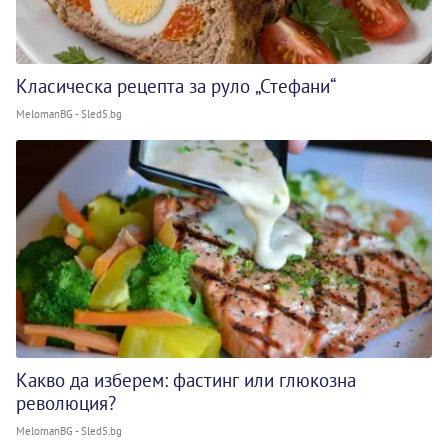
Класическа рецепта за руло „Стефани“
MelomanBG - Sled5.bg
Какво да изберем: фастинг или глюкозна
революция?
MelomanBG - Sled5.bg