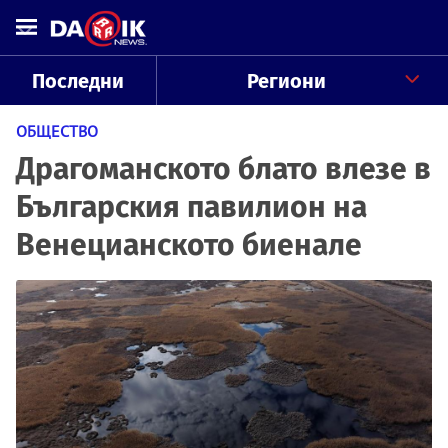
Последни
Региони
ОБЩЕСТВО
Драгоманското блато влезе в
Българския павилион на
Венецианското биенале