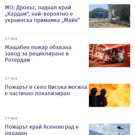
МО: Дронът, паднал край
„Кардам“, най-вероятно е
украинска примамка „Майя“
13 часа
Мащабен пожар обхвана
завод за рециклиране в
Ротердам
13 часа
Пожарът в село Висока могила
е частично локализиран
14 часа
Пожарът край Асеновград е
овладян