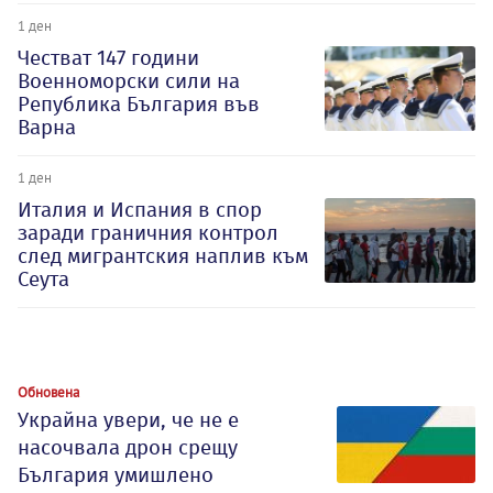
1 ден
Честват 147 години
Военноморски сили на
Република България във
Варна
1 ден
Италия и Испания в спор
заради граничния контрол
след мигрантския наплив към
Сеута
Обновена
Украйна увери, че не е
насочвала дрон срещу
България умишлено