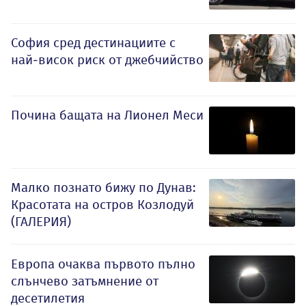
София сред дестинациите с
най-висок риск от джебчийство
Почина бащата на Лионел Меси
Малко познато бижу по Дунав:
Красотата на остров Козлодуй
(ГАЛЕРИЯ)
Европа очаква първото пълно
слънчево затъмнение от
десетилетия