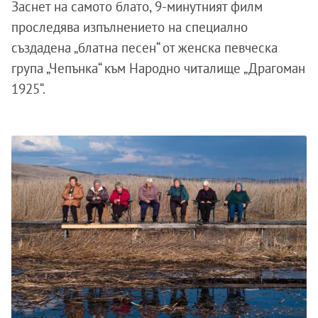
Заснет на самото блато, 9-минутният филм
проследява изпълнението на специално
създадена „блатна песен“ от женска певческа
група „Чепънка“ към Народно читалище „Драгоман
1925“.