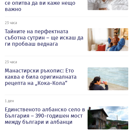
се опитва да ви каже нещо
важно
23 часа
Тайните на перфектната
съботна сутрин – ще искаш да
ги пробваш веднага
23 часа
Манастирски ръкопис: Ето
каква е била оригиналната
рецепта на „Кока-Кола“
1 ден
Единственото албанско село в
България – 390-годишен мост
между българи и албанци