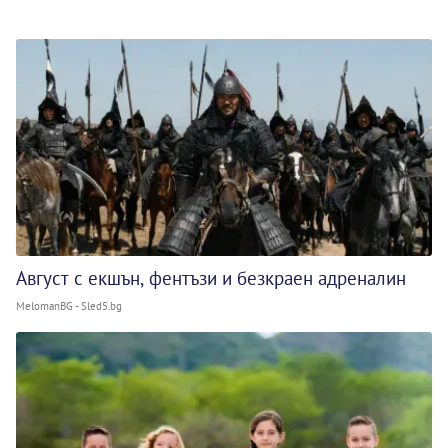
Август с екшън, фентъзи и безкраен адреналин
MelomanBG - Sled5.bg