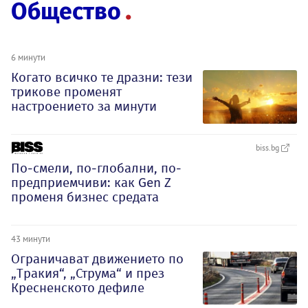
Общество
6 минути
Когато всичко те дразни: тези
трикове променят
настроението за минути
biss.bg
По-смели, по-глобални, по-
предприемчиви: как Gen Z
променя бизнес средата
43 минути
Ограничават движението по
„Тракия“, „Струма“ и през
Кресненското дефиле