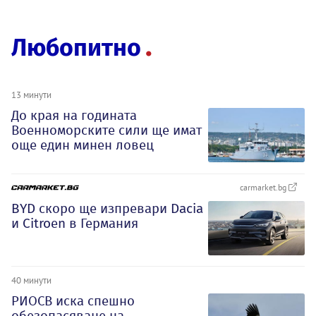
Любопитно
13 минути
До края на годината
Военноморските сили ще имат
още един минен ловец
carmarket.bg
BYD скоро ще изпревари Dacia
и Citroеn в Германия
40 минути
РИОСВ иска спешно
обезопасяване на