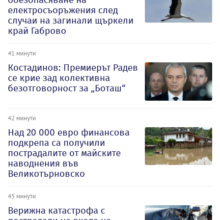
електросъоръжения след
случаи на загинали щъркели
край Габрово
41 минути
Костадинов: Премиерът Радев
се крие зад колективна
безотговорност за „Боташ“
42 минути
Над 20 000 евро финансова
подкрепа са получили
пострадалите от майските
наводнения във
Великотърновско
45 минути
Верижна катастрофа с