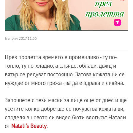
6 април 2017 11:55
През пролетта времето е променливо - ту по-
топло, ту по-хладно, а слънце, облаци, дъжд и
вятър се редуват постоянно. Затова кожата ни се
нуждае от много грижа - за да е здрава и сияйна.
Започнете с тези маски за лице още от днес и ще
усетите колко добре ще се почувства кожата ви,
споделя в новото си видео бюти влогърът Натали
от
Natali's Beauty
.