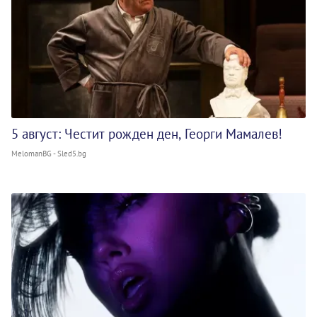
5 август: Честит рожден ден, Георги Мамалев!
MelomanBG - Sled5.bg