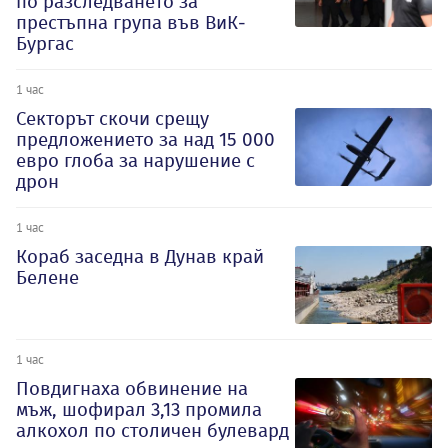
по разследването за
престъпна група във ВиК-
Бургас
1 час
Секторът скочи срещу
предложението за над 15 000
евро глоба за нарушение с
дрон
1 час
Кораб заседна в Дунав край
Белене
1 час
Повдигнаха обвинение на
мъж, шофирал 3,13 промила
алкохол по столичен булевард