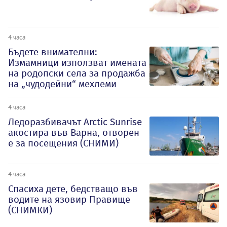
4 часа
Бъдете внимателни:
Измамници използват имената
на родопски села за продажба
на „чудодейни“ мехлеми
4 часа
Ледоразбивачът Arctic Sunrise
акостира във Варна, отворен
е за посещения (СНИМИ)
4 часа
Спасиха дете, бедстващо във
водите на язовир Правище
(СНИМКИ)