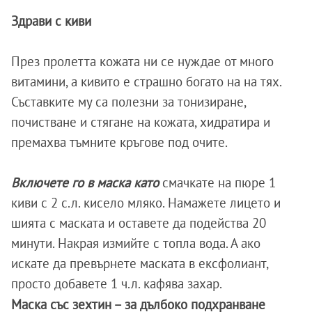
Здрави с киви
През пролетта кожата ни се нуждае от много
витамини, а кивито е страшно богато на на тях.
Съставките му са полезни за тонизиране,
почистване и стягане на кожата, хидратира и
премахва тъмните кръгове под очите.
Включете го в маска като
смачкате на пюре 1
киви с 2 с.л. кисело мляко. Намажете лицето и
шията с маската и оставете да подейства 20
минути. Накрая измийте с топла вода. А ако
искате да превърнете маската в ексфолиант,
просто добавете 1 ч.л. кафява захар.
Маска със зехтин – за дълбоко подхранване