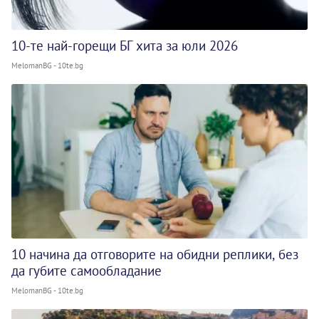
10-те най-горещи БГ хита за юли 2026
MelomanBG - 10te.bg
10 начина да отговорите на обидни реплики, без
да губите самообладание
MelomanBG - 10te.bg