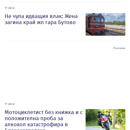
4 часа
Не чула идващия влак: Жена
загина край жп гара Бутово
4 часа
Мотоциклетист без книжка и с
положителна проба за
алкохол катастрофира в