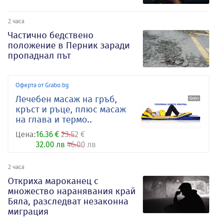
2 часа
Частично бедствено
положение в Перник заради
пропаднал път
Оферта от Grabo.bg
Лечебен масаж на гръб,
кръст и ръце, плюс масаж
на глава и термо..
Цена:
16.36 €
23.52 €
32.00 лв
46.00 лв
2 часа
Откриха мароканец с
множество наранявания край
Бяла, разследват незаконна
миграция