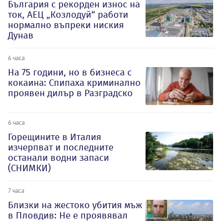
България с рекорден износ на
ток, АЕЦ „Козлодуй“ работи
нормално въпреки ниския
Дунав
6 часа
На 75 години, но в бизнеса с
кокаина: Спипаха криминално
проявен дилър в Разградско
6 часа
Горещините в Италия
изчерпват и последните
останали водни запаси
(СНИМКИ)
7 часа
Близки на жестоко убития мъж
в Пловдив: Не е проявявал