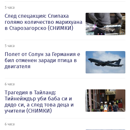
5 часа
След спецакция: Спипаха
голямо количество марихуана
в Старозагорско (СНИМКИ)
5 часа
Полет от Солун за Германия е
бил отменен заради птица в
двигателя
6 часа
Трагедия в Тайланд:
Тийнейждър уби баба си и
дядо си, а след това деца и
учители (СНИМКИ)
6 часа