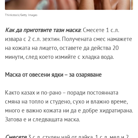
Thinkstock/Getty Images
Как да приготвите тази маска
: Смесете 1 с.л.
извара с 2 с.л. зехтин. Получената смес намажете
на кожата на лицето, оставете да действа 20
минути, след което измийте с хладка вода.
Маска от овесени ядки – за озаряване
Както казах и по-рано – поради постоянната
смяна на топло и студено, сухо и влажно време,
много е важно кожата ни да е добре хидратирана.
Затова е и следващата маска.
Смесете
3 с.л. студен чай от лайка, 1 с.л. мед и 2