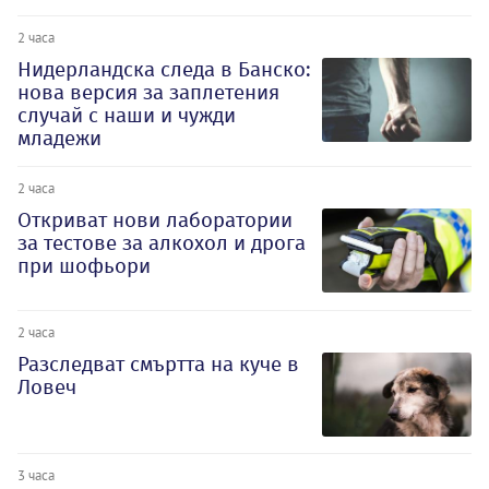
2 часа
Нидерландска следа в Банско:
нова версия за заплетения
случай с наши и чужди
младежи
2 часа
Откриват нови лаборатории
за тестове за алкохол и дрога
при шофьори
2 часа
Разследват смъртта на куче в
Ловеч
3 часа