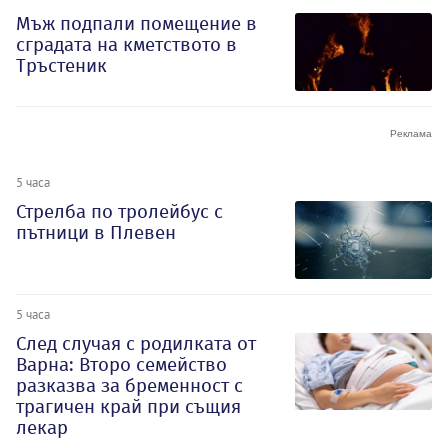
Мъж подпали помещение в
сградата на кметството в
Тръстеник
5 часа
Стрелба по тролейбус с
пътници в Плевен
5 часа
След случая с родилката от
Варна: Второ семейство
разказва за бременност с
трагичен край при същия
лекар