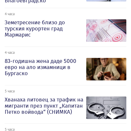
Благоевградско
4 часа
Земетресение близо до
турския курортен град
Мармарис
4 часа
83-годишна жена даде 5000
евро на ало измамници в
Бургаско
5 часа
Хванаха литовец за трафик на
мигранти през пункт „Капитан
Петко войвода“ (СНИМКА)
5 часа