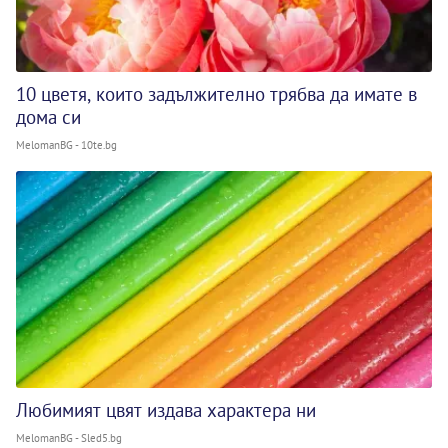
10 цветя, които задължително трябва да имате в
дома си
MelomanBG - 10te.bg
Любимият цвят издава характера ни
MelomanBG - Sled5.bg