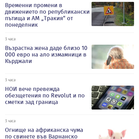
Временни промени в
движението по републикански
пътища и АМ „Тракия“ от
понеделник
3 часа
Възрастна жена даде близо 10
000 евро на ало измамници в
Кърджали
3 часа
НОИ вече превежда
обезщетения по Revolut и по
сметки зад граница
3 часа
Огнище на африканска чума
по свинете във Варнанско