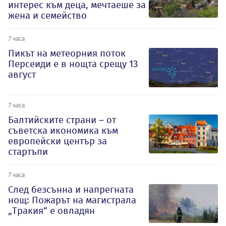
интерес към деца, мечтаеше за
жена и семейство
7 часа
Пикът на метеорния поток
Персеиди е в нощта срещу 13
август
7 часа
Балтийските страни – от
съветска икономика към
европейски център за
стартъпи
7 часа
След безсънна и напрегната
нощ: Пожарът на магистрала
„Тракия“ е овладян