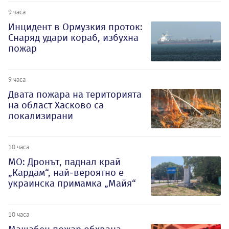
9 часа
Инцидент в Ормузкия проток:
Снаряд удари кораб, избухна
пожар
9 часа
Двата пожара на територията
на област Хасково са
локализирани
10 часа
МО: Дронът, паднал край
„Кардам“, най-вероятно е
украинска примамка „Майя“
10 часа