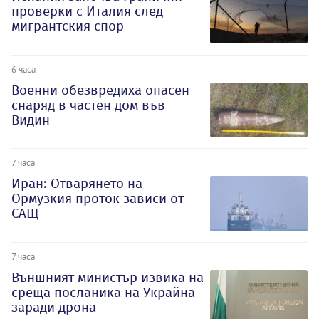
проверки с Италия след
мигрантския спор
6 часа
Военни обезвредиха опасен
снаряд в частен дом във
Видин
7 часа
Иран: Отварянето на
Ормузкия проток зависи от
САЩ
7 часа
Външният министър извика на
среща посланика на Украйна
заради дрона