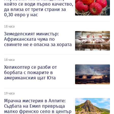
който се води първо качество,
да влиза от трети страни за
0,30 евро у нас
18 часа
Земеделският министър:
Африканската чума по
свинете не е опасна за хората
18 часа
Хеликоптер се разби от
борбата с пожарите в
американския щат Юта
19 часа
Мрачна мистерия в Алпите:
Съдбата на Емил превръща
малко френско село в център