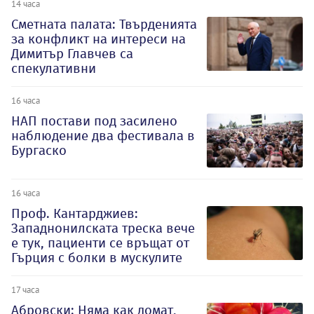
14 часа
Сметната палата: Твърденията
за конфликт на интереси на
Димитър Главчев са
спекулативни
16 часа
НАП постави под засилено
наблюдение два фестивала в
Бургаско
16 часа
Проф. Кантарджиев:
Западнонилската треска вече
е тук, пациенти се връщат от
Гърция с болки в мускулите
17 часа
Абровски: Няма как домат,