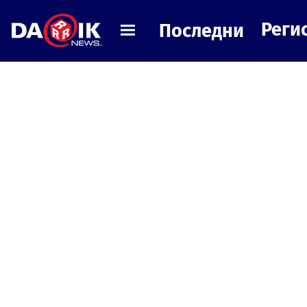
Реги
Последни