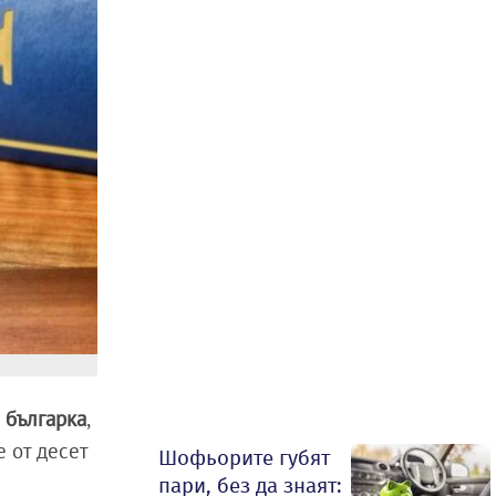
 българка
,
е от десет
Шофьорите губят
пари, без да знаят: