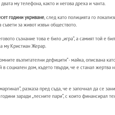
вата му телефона, както и негова дреха и чанта.
есет години укриване
, след като полицията го локализ
а съвети за живот извън обществото.
еговото съзнание това е било „игра“, а самият той е би
та му Кристиан Жерар.
омните възпитателни дефицити“ - майка, описвана кат
 в социален дом, където твърди, че е станал жертва н
аргинал“, разказа пред съда, че е започнал да се зан
години заради „лесните пари“, с които финансирал те