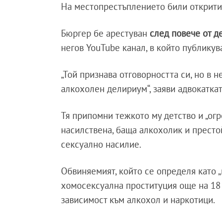
На местопрестъплението били открити д
Бюргер бе арестуван
след повече от д
негов YouTube канал, в който публикув
„Той признава отговорността си, но в н
алкохолен делириум“, заяви адвокатка
Тя припомни тежкото му детство и „огр
насилствена, баща алкохолик и престой
сексуално насилие.
Обвиняемият, който се определя като „м
хомосексуална проституция още на 18 
зависимост към алкохол и наркотици.