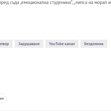
 пред съда „емоционална студенина“, „липса на морал и
атвор
Задушаване
YouTube канал
Бездомник
ram