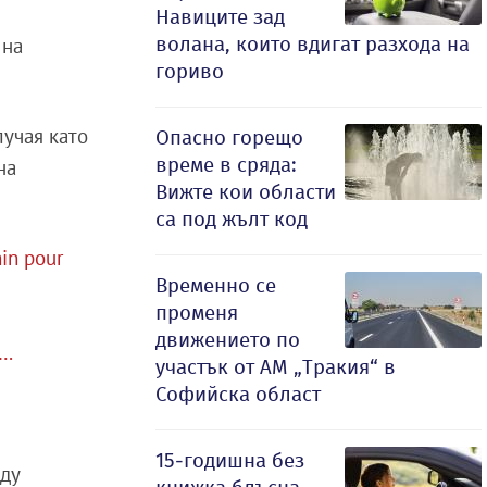
Навиците зад
волана, които вдигат разхода на
 на
гориво
лучая като
Опасно горещо
време в сряда:
на
Вижте кои области
са под жълт код
hin pour
Временно се
променя
движението по
️…
участък от АМ „Тракия“ в
Софийска област
15-годишна без
жду