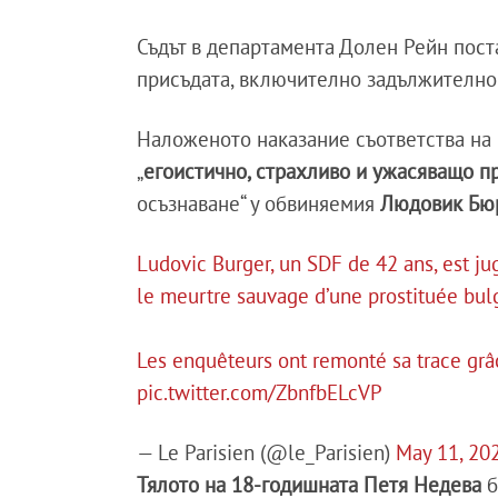
Съдът в департамента Долен Рейн пос
присъдата, включително задължително
Наложеното наказание съответства на 
„
егоистично, страхливо и ужасяващо п
осъзнаване“ у обвиняемия
Людовик Бю
Ludovic Burger, un SDF de 42 ans, est jug
le meurtre sauvage d’une prostituée bul
Les enquêteurs ont remonté sa trace grâc
pic.twitter.com/ZbnfbELcVP
— Le Parisien (@le_Parisien)
May 11, 20
Тялото на 18-годишната Петя Недева
б