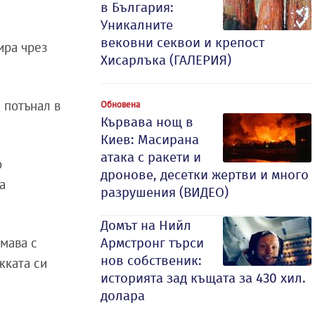
в България:
Уникалните
вековни секвои и крепост
ира чрез
Хисарлъка (ГАЛЕРИЯ)
л потънал в
Обновена
Кървава нощ в
Киев: Масирана
атака с ракети и
о
дронове, десетки жертви и много
а
разрушения (ВИДЕО)
Домът на Нийл
имава с
Армстронг търси
нов собственик:
жката си
историята зад къщата за 430 хил.
долара