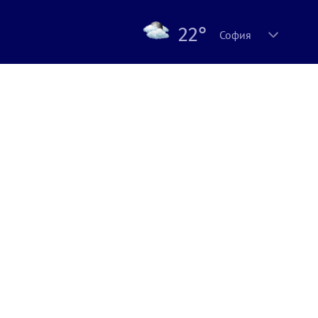
22°
София