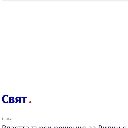
Свят
3 часа
Властта търси решения за Видин с