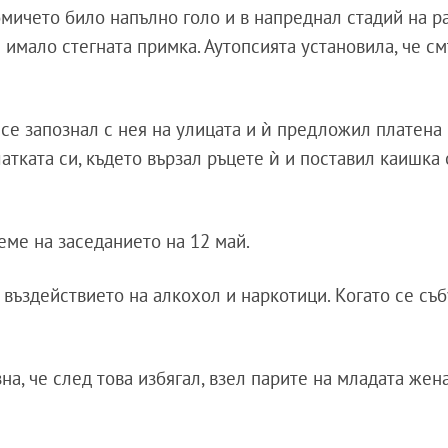
мичето било напълно голо и в напреднал стадий на ра
ѝ имало стегната примка. Аутопсията установила, че см
 се запознал с нея на улицата и ѝ предложил платена
атката си, където вързал ръцете ѝ и поставил каишка
реме на заседанието на 12 май.
 въздействието на алкохол и наркотици. Когато се съб
изна, че след това избягал, взел парите на младата жен