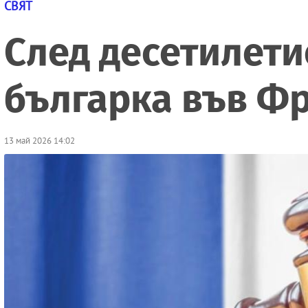
СВЯТ
След десетилети
българка във Ф
13 май 2026 14:02