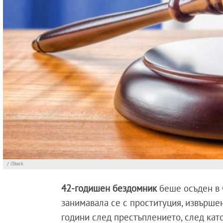
/ iStock
42-годишен бездомник
беше осъден в 
занимавала се с проституция, извърше
години след престъплението, след като