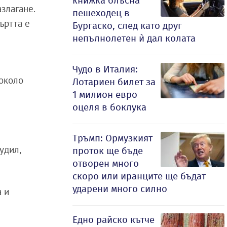
книжка блъсна
злагане.
пешеходец в
ъртта е
Бургаско, след като друг
непълнолетен ѝ дал колата
Чудо в Италия:
 около
Лотариен билет за
1 милион евро
оцеля в боклука
Тръмп: Ормузкият
удил,
проток ще бъде
отворен много
скоро или иранците ще бъдат
ударени много силно
а и
Едно райско кътче