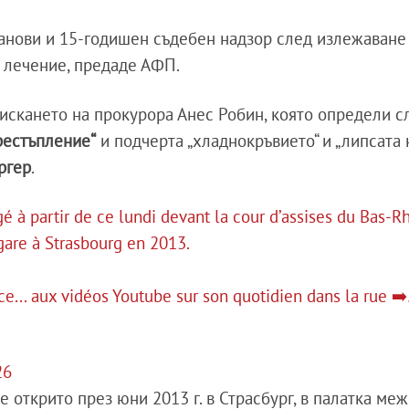
танови и 15-годишен съдебен надзор след излежаване
 лечение, предаде АФП.
искането на прокурора Анес Робин, която определи с
рестъпление“
и подчерта „хладнокръвието“ и „липсата 
ргер
.
é à partir de ce lundi devant la cour d’assises du Bas-R
gare à Strasbourg en 2013.
e... aux vidéos Youtube sur son quotidien dans la rue ➡
26
е открито през юни 2013 г. в Страсбург, в палатка ме