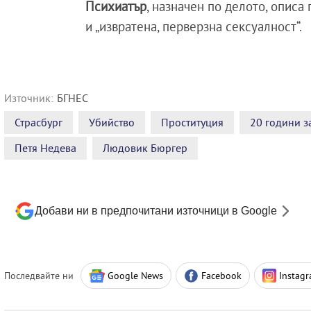
Психиатър
, назначен по делото, описа
и „извратена, перверзна сексуалност“.
Източник:
БГНЕС
Страсбург
Убийство
Проституция
20 години з
Петя Недева
Людовик Бюргер
Добави ни в предпочитани източници в Google
Последвайте ни
Google News
Facebook
Instag