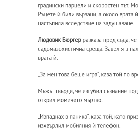
градински парцели и скоростен път. Мо
Ръцете ѝ били вързани, а около врата 
настъпила вследствие на задушаване.
Людовик Бюргер
разказа пред съда, че
садомазохистична среща. Завел я в пал
врата ѝ.
„За мен това беше игра“, каза той по в
Мъжът твърди, че изгубил съзнание под
открил момичето мъртво.
„Изпаднах в паника“, каза той, като пр
изхвърлил мобилния ѝ телефон.