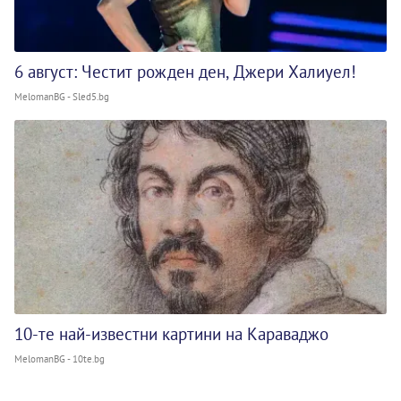
6 август: Честит рожден ден, Джери Халиуел!
MelomanBG - Sled5.bg
10-те най-известни картини на Караваджо
MelomanBG - 10te.bg