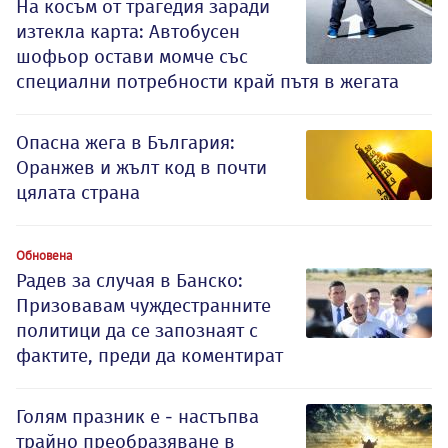
На косъм от трагедия заради
изтекла карта: Автобусен
шофьор остави момче със
специални потребности край пътя в жегата
Опасна жега в България:
Оранжев и жълт код в почти
цялата страна
Обновена
Радев за случая в Банско:
Призовавам чуждестранните
политици да се запознаят с
фактите, преди да коментират
Голям празник е - настъпва
трайно преобразяване в