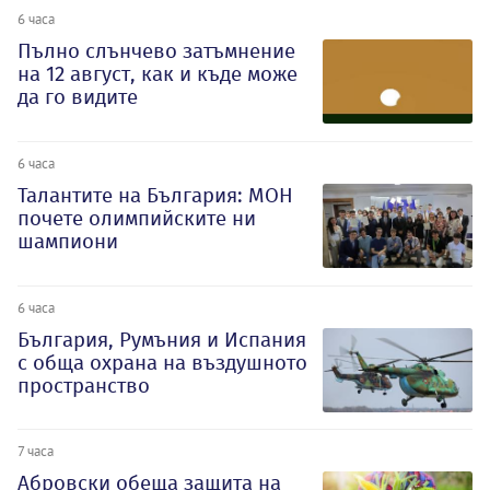
6 часа
Пълно слънчево затъмнение
на 12 август, как и къде може
да го видите
6 часа
Талантите на България: МОН
почете олимпийските ни
шампиони
6 часа
България, Румъния и Испания
с обща охрана на въздушното
пространство
7 часа
Абровски обеща защита на