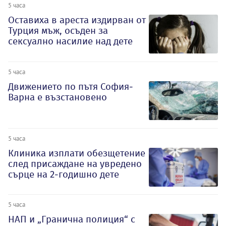
5 часа
Оставиха в ареста издирван от
Турция мъж, осъден за
сексуално насилие над дете
5 часа
Движението по пътя София-
Варна е възстановено
5 часа
Клиника изплати обезщетение
след присаждане на увредено
сърце на 2-годишно дете
5 часа
НАП и „Гранична полиция“ с