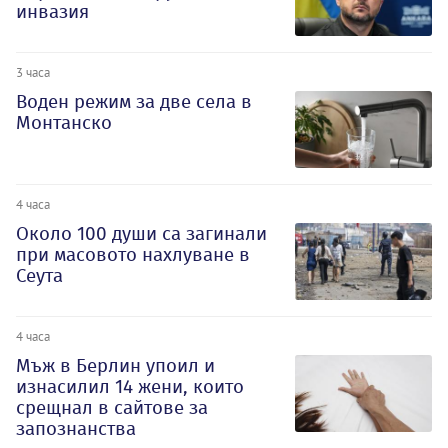
инвазия
3 часа
Воден режим за две села в
Монтанско
4 часа
Около 100 души са загинали
при масовото нахлуване в
Сеута
4 часа
Мъж в Берлин упоил и
изнасилил 14 жени, които
срещнал в сайтове за
запознанства