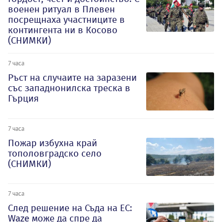
военен ритуал в Плевен
посрещнаха участниците в
контингента ни в Косово
(СНИМКИ)
7 часа
Ръст на случаите на заразени
със западнонилска треска в
Гърция
7 часа
Пожар избухна край
тополовградско село
(СНИМКИ)
7 часа
След решение на Съда на ЕС:
Waze може да спре да