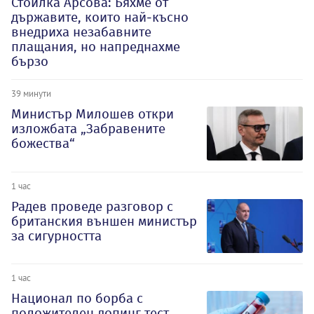
Стоилка Арсова: Бяхме от
държавите, които най-късно
внедриха незабавните
плащания, но напреднахме
бързо
39 минути
Министър Милошев откри
изложбата „Забравените
божества“
1 час
Радев проведе разговор с
британския външен министър
за сигурността
1 час
Национал по борба с
положителен допинг тест,