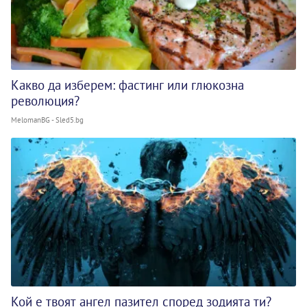
Какво да изберем: фастинг или глюкозна
революция?
MelomanBG - Sled5.bg
Кой е твоят ангел пазител според зодията ти?