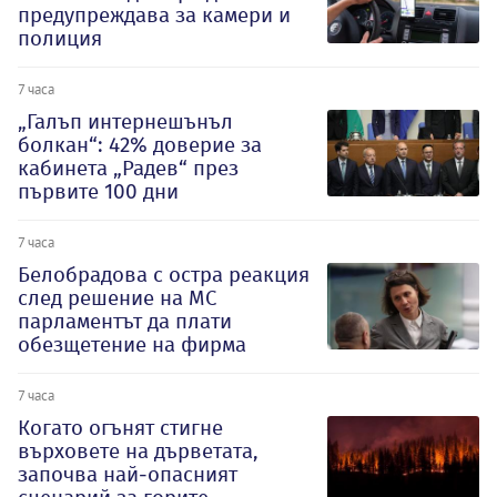
предупреждава за камери и
полиция
7 часа
„Галъп интернешънъл
болкан“: 42% доверие за
кабинета „Радев“ през
първите 100 дни
7 часа
Белобрадова с остра реакция
след решение на МС
парламентът да плати
обезщетение на фирма
7 часа
Когато огънят стигне
върховете на дърветата,
започва най-опасният