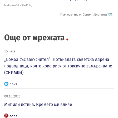
MelomanBG - Sled5.bg
Препоръчано от Content Exchange
Още от мрежата
15 часа
„Бомба със закъснител“: Потъналата съветска ядрена
подводница, която крие риск от токсично замърсяване
(СНИМКИ)
nova
08.10.2025
Мит или истина: Времето ми влияе
edna