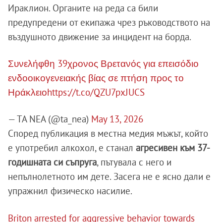
Ираклион. Органите на реда са били
предупредени от екипажа чрез ръководството на
въздушното движение за инцидент на борда.
Συνελήφθη 39χρονος Βρετανός για επεισόδιο
ενδοοικογενειακής βίας σε πτήση προς το
Ηράκλειο
https://t.co/QZU7pxJUCS
— TA NEA (@ta_nea)
May 13, 2026
Според публикация в местна медия мъжът, който
е употребил алкохол, е станал
агресивен към 37-
годишната си съпруга
, пътувала с него и
непълнолетното им дете. Засега не е ясно дали е
упражнил физическо насилие.
Briton arrested for aggressive behavior towards