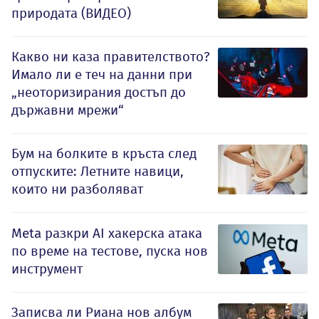
природата (ВИДЕО)
Какво ни каза правителството?
Имало ли е теч на данни при
„неоторизирания достъп до
държавни мрежи“
Бум на болките в кръста след
отпуските: Летните навици,
които ни разболяват
Meta разкри AI хакерска атака
по време на тестове, пуска нов
инструмент
Записва ли Риана нов албум