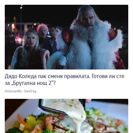
Дядо Коледа пак сменя правилата. Готови ли сте
за „Брутална нощ 2“?
MelomanBG - Sled5.bg