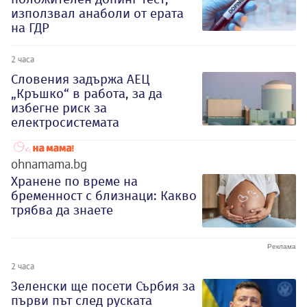
използвал анаболи от ерата
на ГДР
2 часа
Словения задържа АЕЦ
„Кръшко“ в работа, за да
избегне риск за
електросистемата
ohnamama.bg
Хранене по време на
бременност с близнаци: Какво
трябва да знаете
2 часа
Зеленски ще посети Сърбия за
първи път след руската