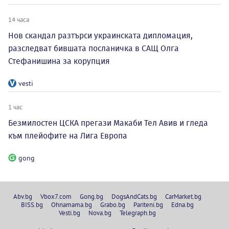
14 часа
Нов скандал разтърси украинската дипломация,
разследват бившата посланичка в САЩ Олга
Стефанишина за корупция
vesti
1 час
Безмилостен ЦСКА прегази Макаби Тел Авив и гледа
към плейофите на Лига Европа
gong
Abv.bg
Vbox7.com
Gong.bg
DogsAndCats.bg
CarMarket.bg
BISS.bg
Ohnamama.bg
Grabo.bg
Pariteni.bg
Edna.bg
Vesti.bg
Nova.bg
Telegraph.bg