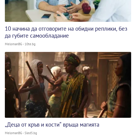
10 начина да отговорите на обидни реплики, без
да губите самообладание
MelomanBG - 10te.bg
„Деца от кръв и кости“ връща магията
MelomanBG - Sled5.bg