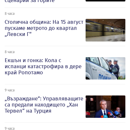
сценарий за горите
8 часа
Столична община: На 15 август
пускаме метрото до квартал
„Левски Г“
8 часа
Екшън и гонка: Кола с
испанци катастрофира в дере
край Ропотамо
9 часа
„Възраждане“: Управляващите
са предали находището „Хан
Тервел“ на Турция
9 часа