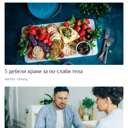
5 дебели храни за по-слаби тела
NetInfo - Edna.bg