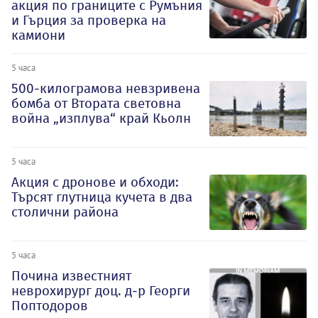
акция по границите с Румъния
и Гърция за проверка на
камиони
5 часа
500-килограмова невзривена
бомба от Втората световна
война „изплува“ край Кьолн
5 часа
Акция с дронове и обходи:
Търсят глутница кучета в два
столични района
5 часа
Почина известният
неврохирург доц. д-р Георги
Поптодоров