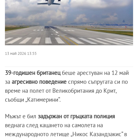
13 май 2026 13:55
39-годишен британец
беше арестуван на 12 май
за
агресивно поведение
спрямо съпругата си по
време на полет от Великобритания до Крит,
съобщи „Катимерини“.
Мъжът е бил
задържан от гръцката полиция
веднага след кацането на самолета на
международното летище „Никос Казандзакис“ в