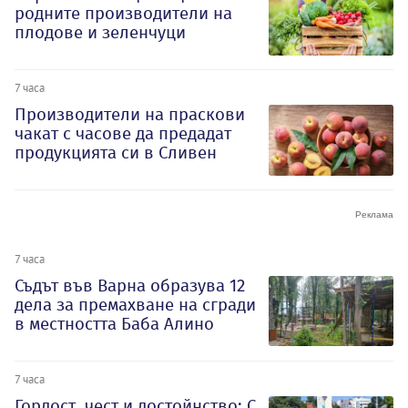
родните производители на
плодове и зеленчуци
7 часа
Производители на праскови
чакат с часове да предадат
продукцията си в Сливен
7 часа
Съдът във Варна образува 12
дела за премахване на сгради
в местността Баба Алино
7 часа
Гордост, чест и достойнство: С