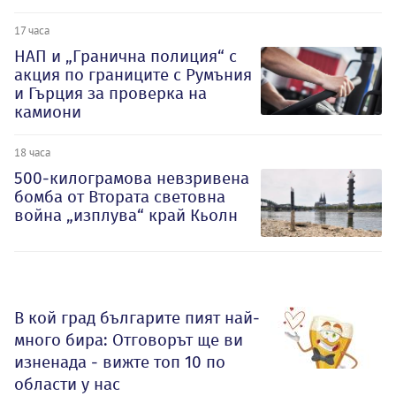
17 часа
НАП и „Гранична полиция“ с
акция по границите с Румъния
и Гърция за проверка на
камиони
18 часа
500-килограмова невзривена
бомба от Втората световна
война „изплува“ край Кьолн
В кой град българите пият най-
много бира: Отговорът ще ви
изненада - вижте топ 10 по
области у нас