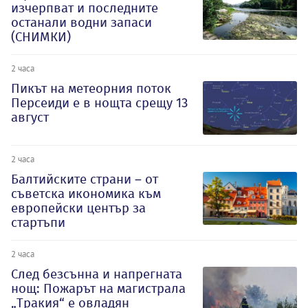
изчерпват и последните
останали водни запаси
(СНИМКИ)
2 часа
Пикът на метеорния поток
Персеиди е в нощта срещу 13
август
2 часа
Балтийските страни – от
съветска икономика към
европейски център за
стартъпи
2 часа
След безсънна и напрегната
нощ: Пожарът на магистрала
„Тракия“ е овладян