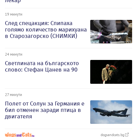
лекар
19 минути
След спецакция: Спипаха
голямо количество марихуана
в Старозагорско (СНИМКИ)
24 минути
Светлината на българското
слово: Стефан Цанев на 90
27 минути
Полет от Солун за Германия е
бил отменен заради птица в
двигателя
dogsandcats.bg