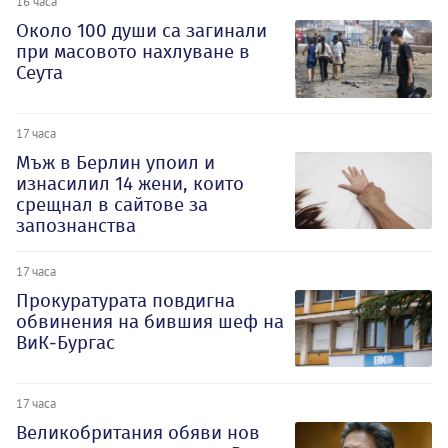
16 часа
Около 100 души са загинали
при масовото нахлуване в
Сеута
17 часа
Мъж в Берлин упоил и
изнасилил 14 жени, които
срещнал в сайтове за
запознанства
17 часа
Прокуратурата повдигна
обвинения на бившия шеф на
ВиК-Бургас
17 часа
Великобритания обяви нов