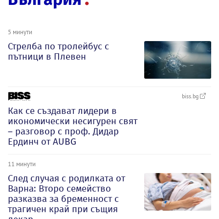
5 минути
Стрелба по тролейбус с
пътници в Плевен
biss.bg
Как се създават лидери в
икономически несигурен свят
– разговор с проф. Дидар
Ердинч от AUBG
11 минути
След случая с родилката от
Варна: Второ семейство
разказва за бременност с
трагичен край при същия