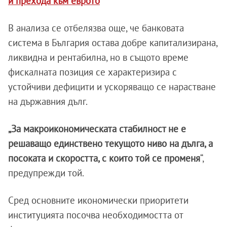
и прехода към еврото
В анализа се отбелязва още, че банковата
система в България остава добре капитализирана,
ликвидна и рентабилна, но в същото време
фискалната позиция се характеризира с
устойчиви дефицити и ускоряващо се нарастване
на държавния дълг.
„За макроикономическата стабилност не е
решаващо единствено текущото ниво на дълга, а
посоката и скоростта, с които той се променя
“,
предупрежди той.
Сред основните икономически приоритети
институцията посочва необходимостта от