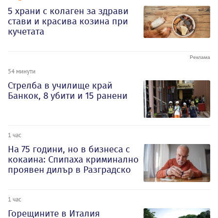
5 храни с колаген за здрави
стави и красива козина при
кучетата
54 минути
Стрелба в училище край
Банкок, 8 убити и 15 ранени
1 час
На 75 години, но в бизнеса с
кокаина: Спипаха криминално
проявен дилър в Разградско
1 час
Горещините в Италия