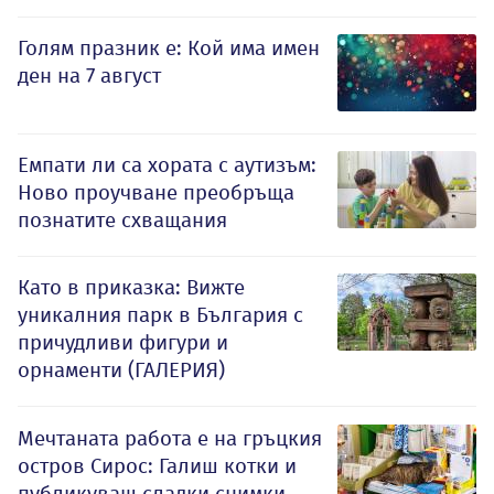
Голям празник е: Кой има имен
ден на 7 август
Емпати ли са хората с аутизъм:
Ново проучване преобръща
познатите схващания
Като в приказка: Вижте
уникалния парк в България с
причудливи фигури и
орнаменти (ГАЛЕРИЯ)
Мечтаната работа е на гръцкия
остров Сирос: Галиш котки и
публикуваш сладки снимки