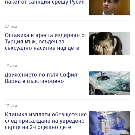
пакет от санкции срещу Русия
17 часа
Оставиха в ареста издирван от
Турция мъж, осъден за
сексуално насилие над дете
17 часа
Движението по пътя София-
Варна е възстановено
17 часа
Клиника изплати обезщетение
след присаждане на увредено
сърце на 2-годишно дете