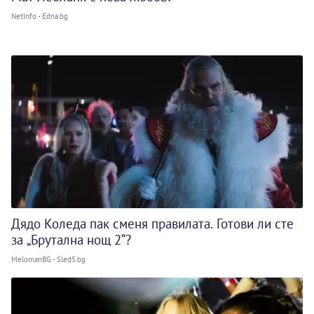
NetInfo - Edna.bg
Дядо Коледа пак сменя правилата. Готови ли сте
за „Брутална нощ 2“?
MelomanBG - Sled5.bg