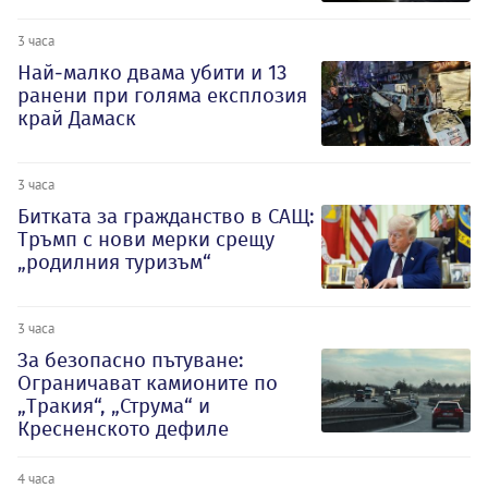
3 часа
Най-малко двама убити и 13
ранени при голяма експлозия
край Дамаск
3 часа
Битката за гражданство в САЩ:
Тръмп с нови мерки срещу
„родилния туризъм“
3 часа
За безопасно пътуване:
Ограничават камионите по
„Тракия“, „Струма“ и
Кресненското дефиле
4 часа