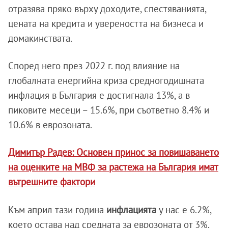
отразява пряко върху доходите, спестяванията,
цената на кредита и увереността на бизнеса и
домакинствата.
Според него през 2022 г. под влияние на
глобалната енергийна криза средногодишната
инфлация в България е достигнала 13%, а в
пиковите месеци – 15.6%, при съответно 8.4% и
10.6% в еврозоната.
Димитър Радев: Основен принос за повишаването
на оценките на МВФ за растежа на България имат
вътрешните фактори
Към април тази година
инфлацията
у нас е 6.2%,
което остава над средната за еврозоната от 3%.