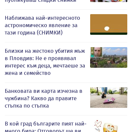
Наближава най-интересното
астрономическо явление за
тази година (СНИМКИ)
Близки на жестоко убития мъж
в Пловдив: Не е проявявал
интерес към деца, мечтаеше за
жена и семейство
Банковата ви карта изчезна в
чужбина? Какво да правите
стъпка по стъпка
В кой град българите пият най-
много бира: Отговорът ще ви