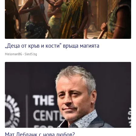
„Деца от кръв и кости“ връща магията
MelomanBG - Sled5.bg
Мат Лебланк с нова любов?