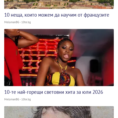
10 неща, които можем да научим от французите
MelomanBG - 10te.bg
10-те най-горещи световни хита за юли 2026
MelomanBG - 10te.bg