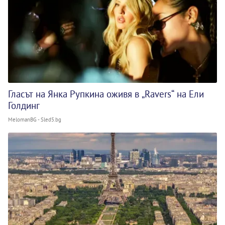
Гласът на Янка Рупкина оживя в „Ravers“ на Ели
Голдинг
MelomanBG - Sled5.bg