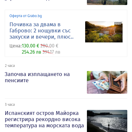
Оферта от Grabo.bg
Почивка за двама в
Габрово: 2 нощувки със
закуски и вечери, плюс..
Цена:
130.00 €
200.00 €
254.26 лв
391.17 лв
2 часа
Започва изплащането на
пенсиите
3 часа
Испанският остров Майорка
регистрира рекордно висока
температура на морската вода