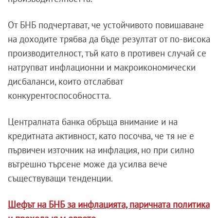
От БНБ подчертават, че устойчивото повишаване
на доходите трябва да бъде резултат от по-висока
производителност, тъй като в противен случай се
натрупват инфлационни и макроикономически
дисбаланси, които отслабват
конкурентоспособността.
Централната банка обръща внимание и на
кредитната активност, като посочва, че тя не е
първичен източник на инфлация, но при силно
вътрешно търсене може да усилва вече
съществуващи тенденции.
Шефът на БНБ за инфлацията, паричната политика