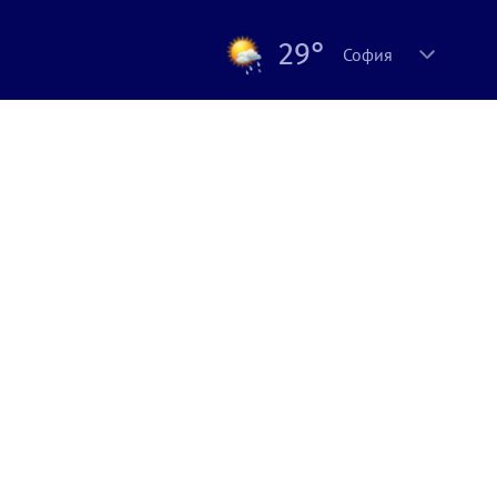
29°
София