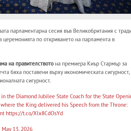
вата парламентарна сесия във Великобритания с тра
а церемонията по откриването на парламента в
ама на правителството
на премиера Киър Стармър за
ечта бяха поставени върху икономическата сигурност,
ионалната сигурност.
 in the Diamond Jubilee State Coach for the State Openi
, where the King delivered his Speech from the Throne:
nt
https://t.co/XIx8CdOsYd
)
May 13, 2026