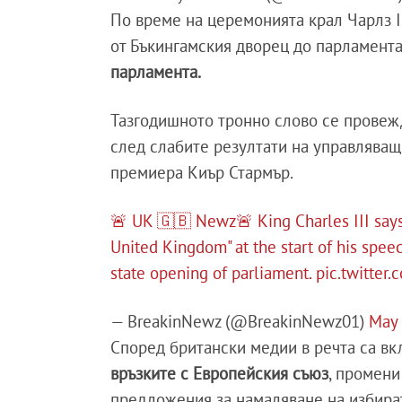
По време на церемонията крал Чарлз I
от Бъкингамския дворец до парламента
парламента.
Тазгодишното тронно слово се провеж
след слабите резултати на управляващ
премиера Киър Стармър.
🚨 UK 🇬🇧 Newz🚨 King Charles III says
United Kingdom" at the start of his spee
state opening of parliament.
pic.twitter
— BreakinNewz (@BreakinNewz01)
May 
Според британски медии в речта са в
връзките с Европейския съюз
, промени
предложения за намаляване на избират