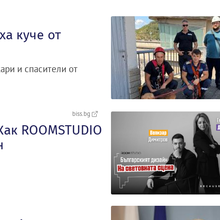
а куче от
ари и спасители от
biss.bg
: Как ROOMSTUDIO
н