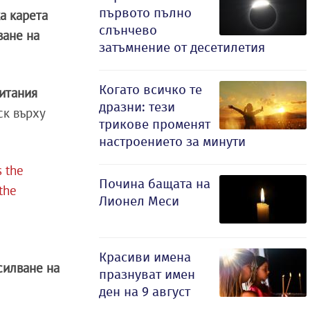
първото пълно
а карета
слънчево
ване на
затъмнение от десетилетия
Когато всичко те
итания
дразни: тези
ск върху
трикове променят
настроението за минути
s the
Почина бащата на
 the
Лионел Меси
Красиви имена
силване на
празнуват имен
ден на 9 август