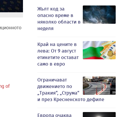
Жълт код за
опасно време в
няколко области в
диционното
неделя
Край на цените в
лева: От 9 август
етикетите остават
само в евро
Ограничават
ng of
движението по
„Тракия“, „Струма“
и през Кресненското дефиле
Европа очаква