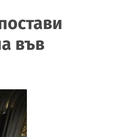
 постави
на във