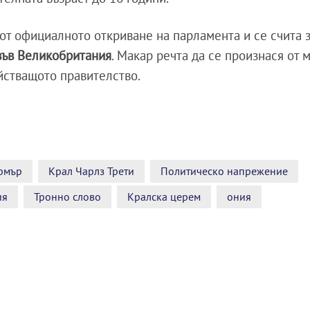
от официалното откриване на парламента и се счита 
във Великобритания
. Макар речта да се произнася от 
ействащото правителство.
рмър
Крал Чарлз Трети
Политическо напрежение
ия
Тронно слово
Кралска церем
ония