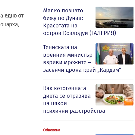
Малко познато
за
едно от
бижу по Дунав:
монарха,
Красотата на
остров Козлодуй (ГАЛЕРИЯ)
Тениската на
военния министър
взриви мрежите –
засенчи дрона край „Кардам“
Как кетогенната
диета се отразява
на някои
психични разстройства
Обновена