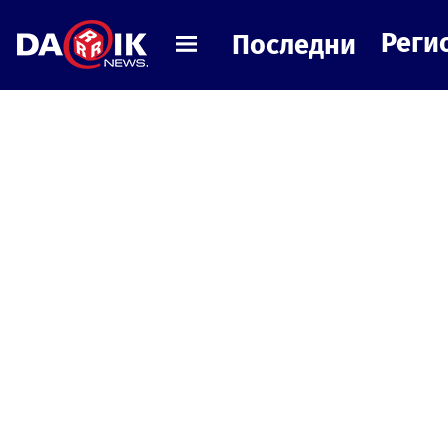
Реги
Последни