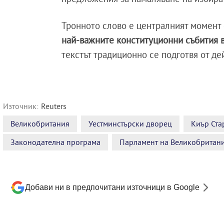
Тронното слово е централният момент 
най-важните конституционни събития 
текстът традиционно се подготвя от д
Източник:
Reuters
Великобритания
Уестминстърски дворец
Киър Ста
Законодателна програма
Парламент на Великобритан
Добави ни в предпочитани източници в Google