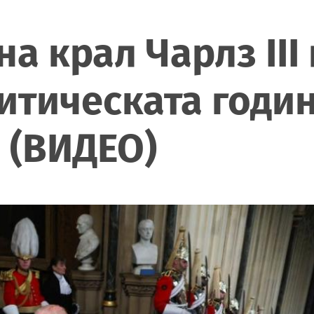
а крал Чарлз III
итическата годи
 (ВИДЕО)