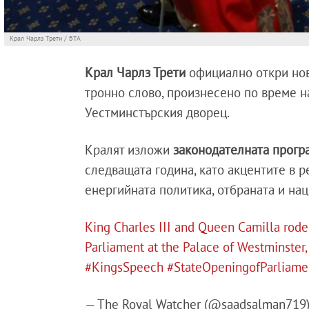
Крал Чарлз Трети / БТА
Крал Чарлз Трети
официално откри но
тронно слово, произнесено по време н
Уестминстърския дворец.
Кралят изложи
законодателната прогр
следващата година, като акцентите в р
енергийната политика, отбраната и нац
King Charles III and Queen Camilla rode
Parliament at the Palace of Westminster
#KingsSpeech
#StateOpeningofParliame
— The Royal Watcher (@saadsalman719