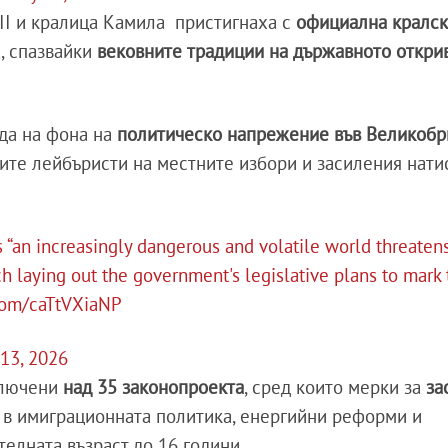
II и кралица Камила пристигнаха с
официална кралск
, спазвайки
вековните традиции на държавното откри
да на фона на
политическо напрежение във Великобр
ите лейбъристи на местните избори и засиления нати
 “an increasingly dangerous and volatile world threaten
ch laying out the government's legislative plans to mark
.com/caTtVXiaNP
13, 2026
ключени
над 35 законопроекта
, сред които мерки за
за
 в имиграционната политика, енергийни реформи и
елната възраст до 16 години.