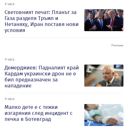
4 часа
Световният печат: Планът за
Газа разделя Тръмп и
Нетаняху, Иран поставя нови
условия
4 часа
Демерджиев: Падналият край
Кардам украински дрон не е
бил предназначен за
нападение
4 часа
Малко дете е с тежки
изгаряния след инцидент с
печка в Ботевград