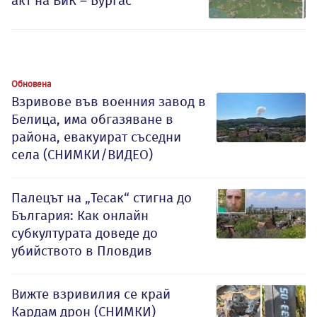
акт на ВиК – Бургас
Обновена
Взривове във военния завод в
Белица, има обгазяване в
района, евакуират съседни
села (СНИМКИ/ВИДЕО)
Палецът на „Тесак“ стигна до
България: Как онлайн
субкултурата доведе до
убийството в Пловдив
Вижте взривилия се край
Кардам дрон (СНИМКИ)