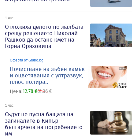
1 час
Отложиха делото по жалбата
срещу решението Николай
Рашков да остане кмет на
Горна Оряховица
Оферта от Grabo.bg
Почистване на зъбен камък
и оцветявания с ултразвук,
плюс полира..
Цена:
12.78 €
61.36 €
1 час
Съдът не пусна бащата на
загиналите в Кипър
българчета на погребението
им