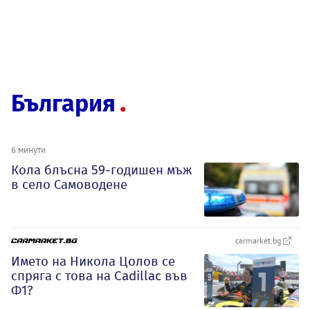
България
6 минути
Кола блъсна 59-годишен мъж
в село Самоводене
carmarket.bg
Името на Никола Цолов се
спряга с това на Cadillac във
Ф1?