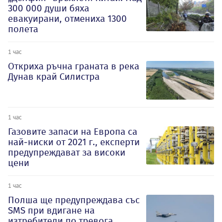
300 000 души бяха
евакуирани, отмениха 1300
полета
1 час
Откриха ръчна граната в река
Дунав край Силистра
1 час
Газовите запаси на Европа са
най-ниски от 2021 г., експерти
предупреждават за високи
цени
1 час
Полша ще предупреждава със
SMS при вдигане на
изтребители по тревога