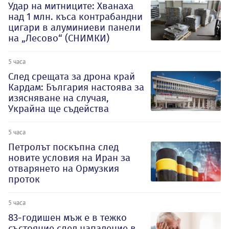
Удар на митниците: Хванаха
над 1 млн. къса контрабандни
цигари в алуминиеви панели
на „Лесово“ (СНИМКИ)
5 часа
След срещата за дрона край
Кардам: България настоява за
изясняване на случая,
Украйна ще съдейства
5 часа
Петролът поскъпна след
новите условия на Иран за
отварянето на Ормузкия
проток
5 часа
83-годишен мъж е в тежко
състояние след нападение в