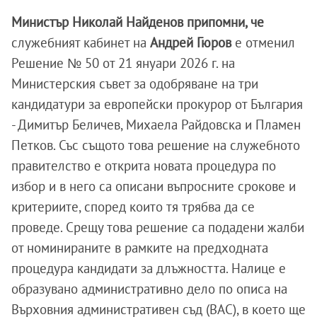
Министър Николай Найденов припомни, че
служебният кабинет на
Андрей Гюров
е отменил
Решение № 50 от 21 януари 2026 г. на
Министерския съвет за одобряване на три
кандидатури за европейски прокурор от България
- Димитър Беличев, Михаела Райдовска и Пламен
Петков. Със същото това решение на служебното
правителство е открита новата процедура по
избор и в него са описани въпросните срокове и
критериите, според които тя трябва да се
проведе. Срещу това решение са подадени жалби
от номинираните в рамките на предходната
процедура кандидати за длъжността. Налице е
образувано административно дело по описа на
Върховния административен съд (ВАС), в което ще