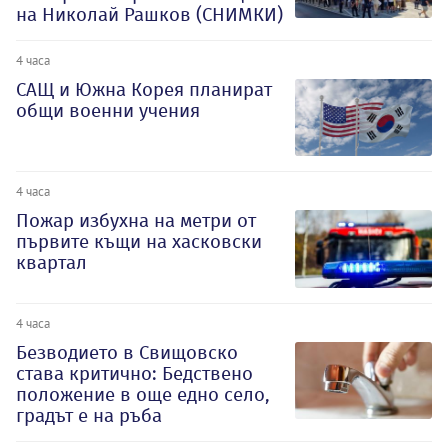
на Николай Рашков (СНИМКИ)
4 часа
САЩ и Южна Корея планират
общи военни учения
4 часа
Пожар избухна на метри от
първите къщи на хасковски
квартал
4 часа
Безводието в Свищовско
става критично: Бедствено
положение в още едно село,
градът е на ръба