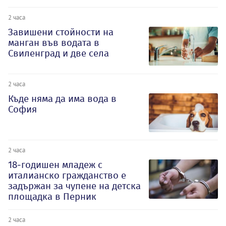
2 часа
Завишени стойности на
манган във водата в
Свиленград и две села
2 часа
Къде няма да има вода в
София
2 часа
18-годишен младеж с
италианско гражданство е
задържан за чупене на детска
площадка в Перник
2 часа