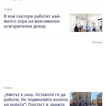
3 часа
В кои сектори работят най-
много хора на максимален
осигурителен доход
4 часа
„Кметът е наш. Оставете го да
работи. Не подменяйте волята
на хората“: Протест в защита