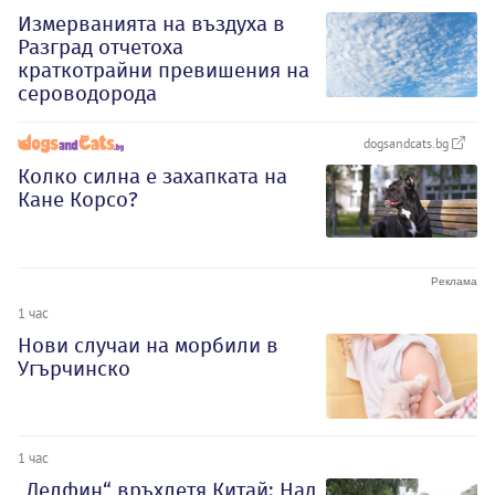
Измерванията на въздуха в
Разград отчетоха
краткотрайни превишения на
сероводорода
dogsandcats.bg
Колко силна е захапката на
Кане Корсо?
1 час
Нови случаи на морбили в
Угърчинско
1 час
„Делфин“ връхлетя Китай: Над