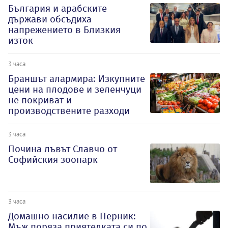
България и арабските
държави обсъдиха
напрежението в Близкия
изток
3 часа
Браншът алармира: Изкупните
цени на плодове и зеленчуци
не покриват и
производствените разходи
3 часа
Почина лъвът Славчо от
Софийския зоопарк
3 часа
Домашно насилие в Перник:
Мъж поряза приятелката си по