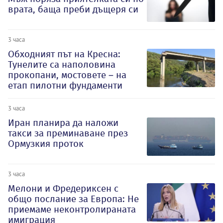
врата, баща преби дъщеря си
3 часа
Обходният път на Кресна:
Тунелите са наполовина
прокопани, мостовете – на
етап пилотни фундаменти
3 часа
Иран планира да наложи
такси за преминаване през
Ормузкия проток
3 часа
Мелони и Фредериксен с
общо послание за Европа: Не
приемаме неконтролираната
имиграция