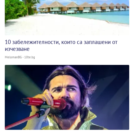
10 забележителности, които са заплашени от
изчезване
MelomanBG - 10te.bg