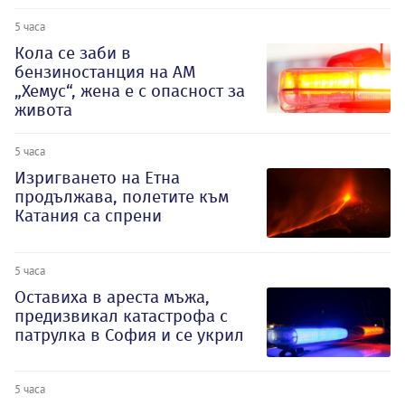
5 часа
Кола се заби в
бензиностанция на АМ
„Хемус“, жена е с опасност за
живота
5 часа
Изригването на Етна
продължава, полетите към
Катания са спрени
5 часа
Оставиха в ареста мъжа,
предизвикал катастрофа с
патрулка в София и се укрил
5 часа