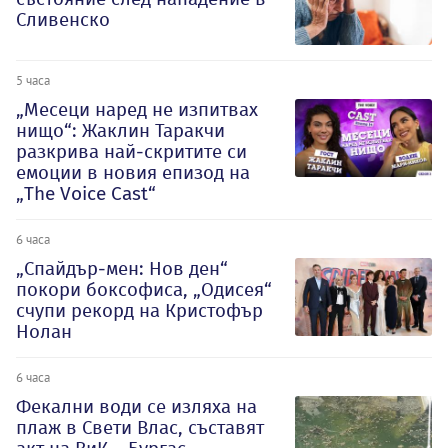
Сливенско
5 часа
„Месеци наред не изпитвах
нищо“: Жаклин Таракчи
разкрива най-скритите си
емоции в новия епизод на
„The Voice Cast“
6 часа
„Спайдър-мен: Нов ден“
покори боксофиса, „Одисея“
счупи рекорд на Кристофър
Нолан
6 часа
Фекални води се изляха на
плаж в Свети Влас, съставят