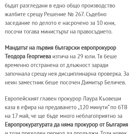
бъдат разгледани в едно общо производство
жалбите срещу Решение № 267. Съдебно
заседание по делото е насрочено за 10 юни,
посочи тогава министърът на правосъдието.
Мандатът на първия български европрокурор
Теодора Георгиева
изтича на 29 юли. Тя беше
временно отстранена от длъжност заради
започнала срещу нея дисциплинарна проверка. За
неин заместник беше посочен Димитър Беличев.
Европейският главен прокурор Лаура Кьовеши
каза в ефира на предаването „120 минути“ по бТВ
на 17 май, че ще бъде много неблагоприятно за
Европрокуратурата да няма прокурор от България
и този преходен период да продължи. Този човек