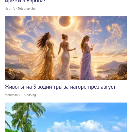
мрежи в Европа!
NetInfo - Telegraph.bg
Животът на 3 зодии тръгва нагоре през август
MelomanBG - Sled5.bg