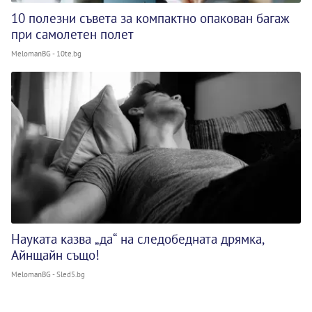
10 полезни съвета за компактно опакован багаж
при самолетен полет
MelomanBG - 10te.bg
Науката казва „да“ на следобедната дрямка,
Айнщайн също!
MelomanBG - Sled5.bg