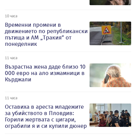
10 часа
Временни промени в
движението по републикански
пътища и АМ „Тракия“ от
понеделник
11 часа
Възрастна жена даде близо 10
000 евро на ало измамници в
Кърджали
11 часа
Оставиха в ареста младежите
за убийството в Пловдив:
Горили жертвата с цигари,
ограбили я и си купили дюнер