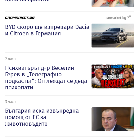
carmarket.bg
BYD скоро ще изпревари Dacia
и Citroеn в Германия
2 часа
Психиатърът д-р Веселин
Герев в „Телеграфно
подкастът“: Отглеждат се деца
психопати
3 часа
България иска извънредна
помощ от ЕС за
животновъдите