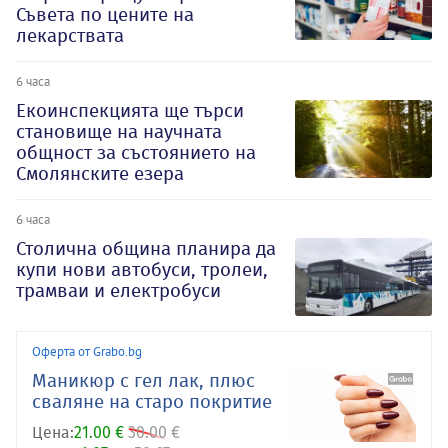
Съвета по цените на
лекарствата
6 часа
Екоинспекцията ще търси
становище на научната
общност за състоянието на
Смолянските езера
6 часа
Столична община планира да
купи нови автобуси, тролеи,
трамваи и електробуси
Оферта от Grabo.bg
Маникюр с гел лак, плюс
сваляне на старо покритие
Цена:
21.00 €
30.00 €