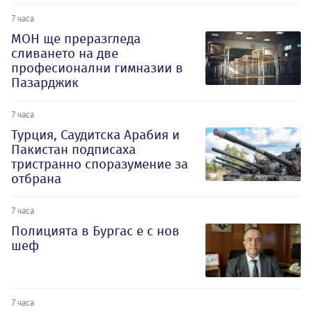
7 часа
МОН ще преразгледа
сливането на две
професионални гимназии в
Пазарджик
7 часа
Турция, Саудитска Арабия и
Пакистан подписаха
тристранно споразумение за
отбрана
7 часа
Полицията в Бургас е с нов
шеф
7 часа