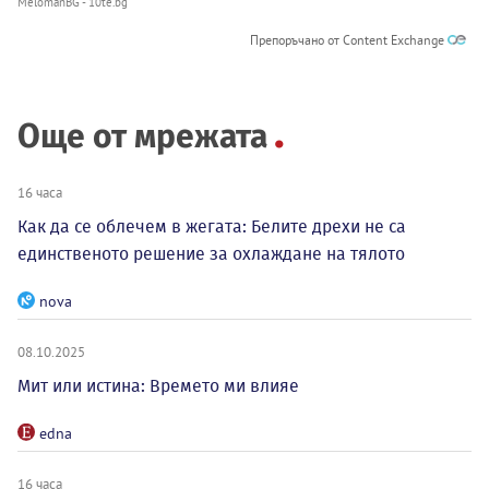
MelomanBG - 10te.bg
Препоръчано от Content Exchange
Още от мрежата
16 часа
Как да се облечем в жегата: Белите дрехи не са
единственото решение за охлаждане на тялото
nova
08.10.2025
Мит или истина: Времето ми влияе
edna
16 часа