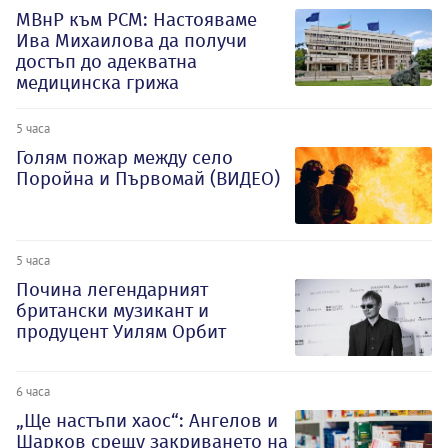
МВнР към РСМ: Настояваме
Ива Михаилова да получи
достъп до адекватна
медицинска грижа
5 часа
Голям пожар между село
Поройна и Първомай (ВИДЕО)
5 часа
Почина легендарният
британски музикант и
продуцент Уилям Орбит
6 часа
„Ще настъпи хаос“: Ангелов и
Шарков срещу закриването на