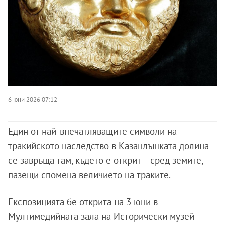
6 юни 2026 07:12
Един от най-впечатляващите символи на
тракийското наследство в Казанлъшката долина
се завръща там, където е открит – сред земите,
пазещи спомена величието на траките.
Експозицията бе открита на 3 юни в
Мултимедийната зала на Исторически музей