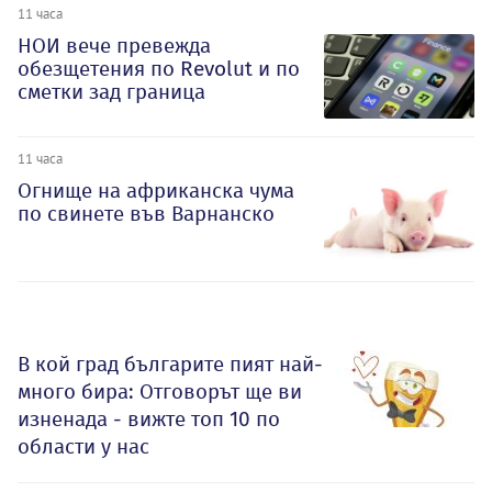
11 часа
НОИ вече превежда
обезщетения по Revolut и по
сметки зад граница
11 часа
Огнище на африканска чума
по свинете във Варнанско
В кой град българите пият най-
много бира: Отговорът ще ви
изненада - вижте топ 10 по
области у нас