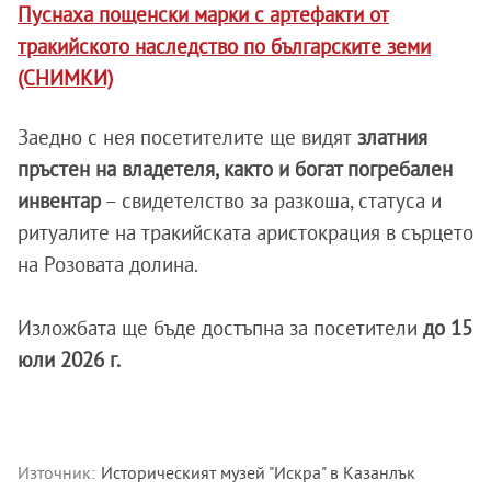
Пуснаха пощенски марки с артефакти от
тракийското наследство по българските земи
(СНИМКИ)
Заедно с нея посетителите ще видят
златния
пръстен на владетеля, както и богат погребален
инвентар
– свидетелство за разкоша, статуса и
ритуалите на тракийската аристокрация в сърцето
на Розовата долина.
Изложбата ще бъде достъпна за посетители
до 15
юли 2026 г.
Източник:
Историческият музей "Искра" в Казанлък