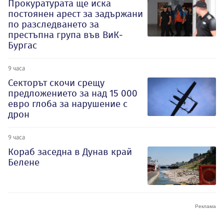
Прокуратурата ще иска
постоянен арест за задържани
по разследването за
престъпна група във ВиК-
Бургас
9 часа
Секторът скочи срещу
предложението за над 15 000
евро глоба за нарушение с
дрон
9 часа
Кораб заседна в Дунав край
Белене