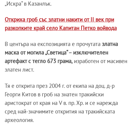
„Искра“ в Казанлък.
Откриха гроб със златни накити от II век при
разкопките край село Капитан Петко войвода
В центъра на експозицията е прочутата
златна
маска от могила „Светица“ – изключителен
артефакт с тегло 673 грама,
изработен от масивен
златен лист.
Тя е открита през 2004 г. от екипа на доц. д-р
Георги Китов в гроб на знатен тракийски
аристократ от края на V в. пр. Хр. и се нарежда
сред най-значимите открития на тракийската
археология.