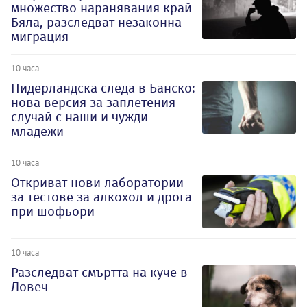
множество наранявания край
Бяла, разследват незаконна
миграция
10 часа
Нидерландска следа в Банско:
нова версия за заплетения
случай с наши и чужди
младежи
10 часа
Откриват нови лаборатории
за тестове за алкохол и дрога
при шофьори
10 часа
Разследват смъртта на куче в
Ловеч