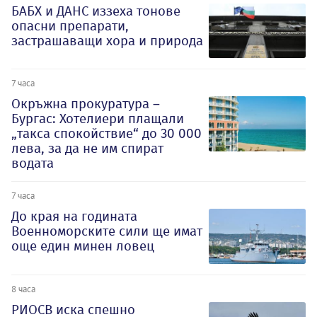
БАБХ и ДАНС иззеха тонове
опасни препарати,
застрашаващи хора и природа
7 часа
Окръжна прокуратура –
Бургас: Хотелиери плащали
„такса спокойствие“ до 30 000
лева, за да не им спират
водата
7 часа
До края на годината
Военноморските сили ще имат
още един минен ловец
8 часа
РИОСВ иска спешно