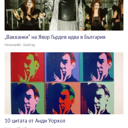
„Вакханки“ на Явор Гърдев идва в България
MelomanBG - Sled5.bg
10 цитата от Анди Уорхол