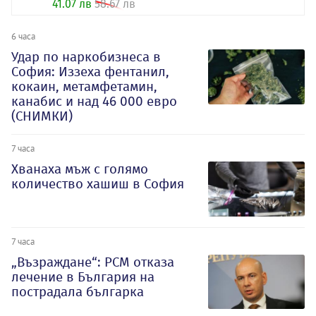
41.07 лв
58.67 лв
6 часа
Удар по наркобизнеса в
София: Иззеха фентанил,
кокаин, метамфетамин,
канабис и над 46 000 евро
(СНИМКИ)
7 часа
Хванаха мъж с голямо
количество хашиш в София
7 часа
„Възраждане“: РСМ отказа
лечение в България на
пострадала българка