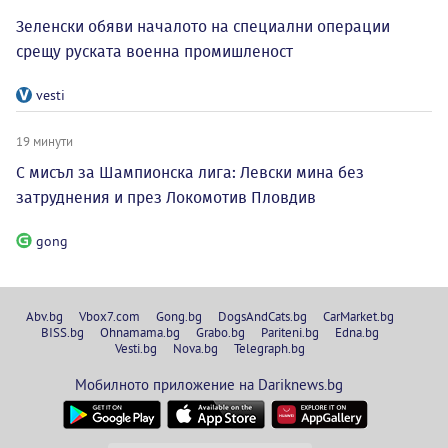
Зеленски обяви началото на специални операции
срещу руската военна промишленост
vesti
19 минути
С мисъл за Шампионска лига: Левски мина без
затруднения и през Локомотив Пловдив
gong
Abv.bg
Vbox7.com
Gong.bg
DogsAndCats.bg
CarMarket.bg
BISS.bg
Ohnamama.bg
Grabo.bg
Pariteni.bg
Edna.bg
Vesti.bg
Nova.bg
Telegraph.bg
Мобилното приложение на Dariknews.bg