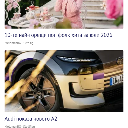
10-те най-горещи поп фолк хита за юли 2026
MelomanBG - 10te.bg
Audi показа новото A2
MelomanBG - Sled5.bg