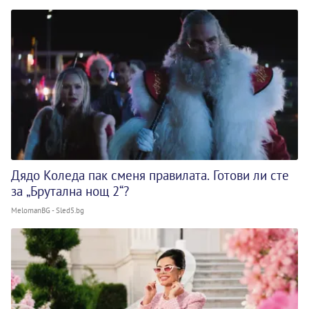
Дядо Коледа пак сменя правилата. Готови ли сте
за „Брутална нощ 2“?
MelomanBG - Sled5.bg