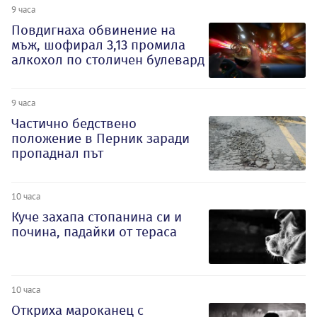
9 часа
Повдигнаха обвинение на
мъж, шофирал 3,13 промила
алкохол по столичен булевард
9 часа
Частично бедствено
положение в Перник заради
пропаднал път
10 часа
Куче захапа стопанина си и
почина, падайки от тераса
10 часа
Откриха мароканец с