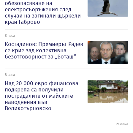
обезопасяване на
електросъоръжения след
случаи на загинали щъркели
край Габрово
8 часа
Костадинов: Премиерът Радев
се крие зад колективна
безотговорност за „Боташ“
8 часа
Над 20 000 евро финансова
подкрепа са получили
пострадалите от майските
наводнения във
Великотърновско