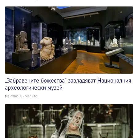
„Забравените божества“ завладяват Националния
археологически музей
MelomanBG - Sled5.bg