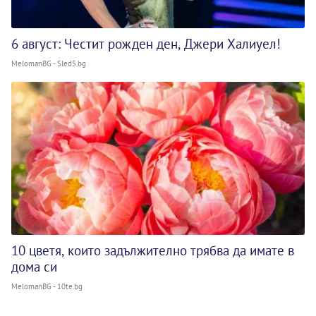
6 август: Честит рожден ден, Джери Халиуел!
MelomanBG - Sled5.bg
10 цветя, които задължително трябва да имате в
дома си
MelomanBG - 10te.bg