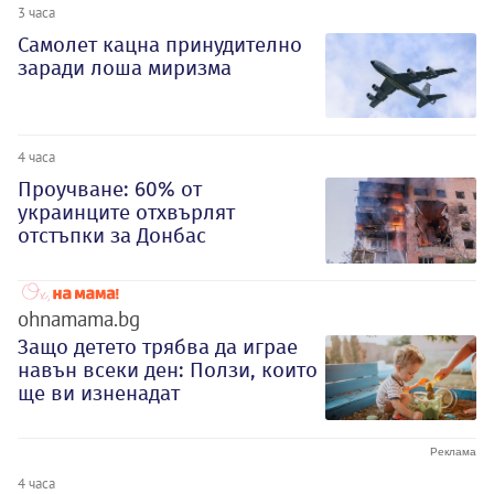
3 часа
Самолет кацна принудително
заради лоша миризма
4 часа
Проучване: 60% от
украинците отхвърлят
отстъпки за Донбас
ohnamama.bg
Защо детето трябва да играе
навън всеки ден: Ползи, които
ще ви изненадат
4 часа