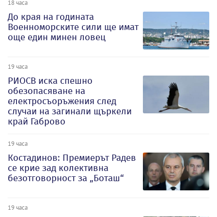
18 часа
До края на годината
Военноморските сили ще имат
още един минен ловец
19 часа
РИОСВ иска спешно
обезопасяване на
електросъоръжения след
случаи на загинали щъркели
край Габрово
19 часа
Костадинов: Премиерът Радев
се крие зад колективна
безотговорност за „Боташ“
19 часа