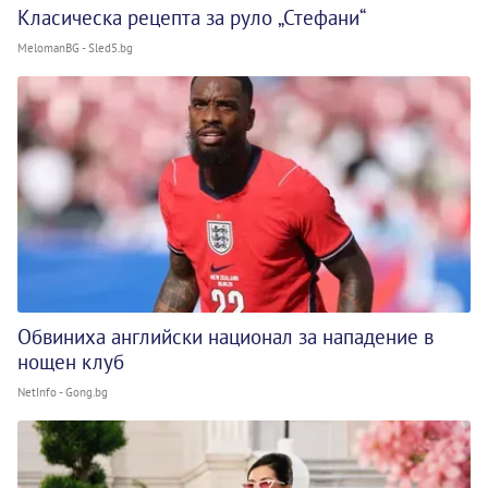
Класическа рецепта за руло „Стефани“
MelomanBG - Sled5.bg
Обвиниха английски национал за нападение в
нощен клуб
NetInfo - Gong.bg