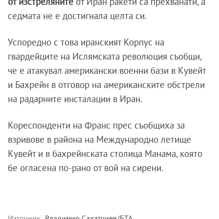
от изстреляните
от Иран ракети са прехванати, а
седмата не е достигнала целта си.
Успоредно с това иранският Корпус на
гвардейците на Ислямската революция съобщи,
че е атакувал американски военни бази в Кувейт
и Бахрейн в отговор на американските обстрели
на радарните инсталации в Иран.
Кореспонденти на Франс прес съобщиха за
взривове в района на Международно летище
Кувейт и в бахрейнската столица Манама, която
бе огласена по-рано от вой на сирени.
Източник:
Владимир Сахатчиев/БТА