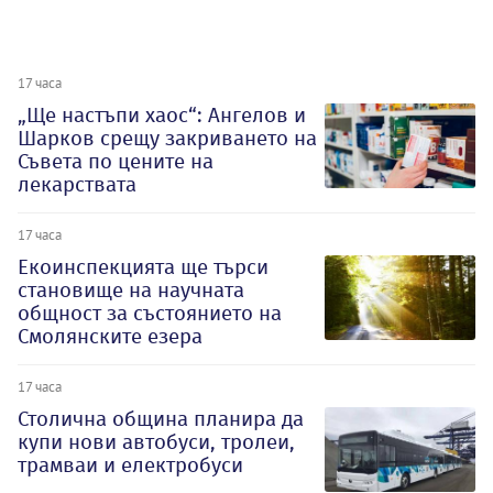
17 часа
„Ще настъпи хаос“: Ангелов и
Шарков срещу закриването на
Съвета по цените на
лекарствата
17 часа
Екоинспекцията ще търси
становище на научната
общност за състоянието на
Смолянските езера
17 часа
Столична община планира да
купи нови автобуси, тролеи,
трамваи и електробуси