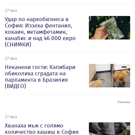
17 часа
Удар по наркобизнеса в
София: Иззеха фентанил,
кокаин, метамфетамин,
канабис и над 46 000 евро
(СНИМКИ)
17 часа
Неканени гости: Капибари
обиколиха сградата на
парламента в Бразилия
(ВИДЕО)
17 часа
Хванаха мъж с голямо
количество хашиш в София