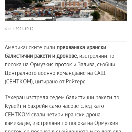
6 юни 2026 10:12
Американските сили
прехванаха ирански
балистични ракети и дронове
, изстреляни по
посока на Ормузкия проток и Залива, съобщи
Централното военно командване на САЩ
(СЕНТКОМ), цитирано от Ройтерс.
Техеран изстреля седем балистични ракети по
Кувейт и Бахрейн само часове след като
СЕНТКОМ свали четири ирански дрона
камикадзе, изстреляни по посока на Ормузкия
проток, се посочва в съобщението и се допълва,