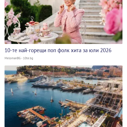
10-те най-горещи поп фолк хита за юли 2026
MelomanBG - 10te.bg