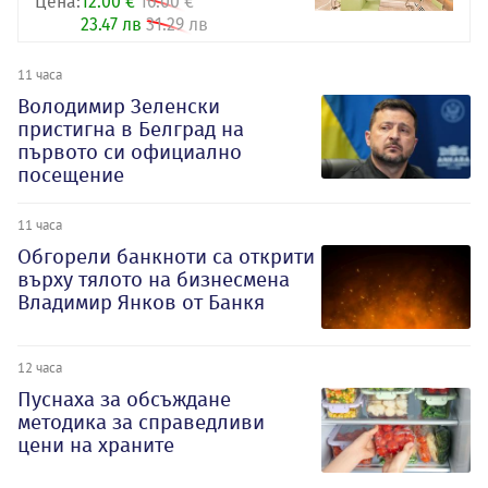
Цена:
12.00 €
16.00 €
23.47 лв
31.29 лв
11 часа
Володимир Зеленски
пристигна в Белград на
първото си официално
посещение
11 часа
Обгорели банкноти са открити
върху тялото на бизнесмена
Владимир Янков от Банкя
12 часа
Пуснаха за обсъждане
методика за справедливи
цени на храните