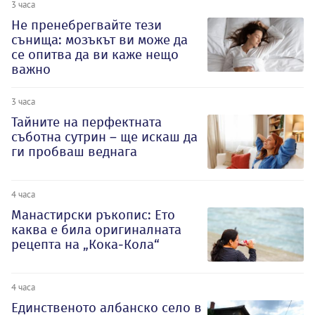
3 часа
Не пренебрегвайте тези
сънища: мозъкът ви може да
се опитва да ви каже нещо
важно
3 часа
Тайните на перфектната
съботна сутрин – ще искаш да
ги пробваш веднага
4 часа
Манастирски ръкопис: Ето
каква е била оригиналната
рецепта на „Кока-Кола“
4 часа
Единственото албанско село в