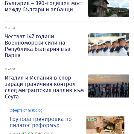
България – 390-годишен мост
между българи и албанци
4 часа
Честват 147 години
Военноморски сили на
Република България във
Варна
4 часа
Италия и Испания в спор
заради граничния контрол
след мигрантския наплив към
Сеута
Оферта от Grabo.bg
Групова тренировка по
пилатес реформър