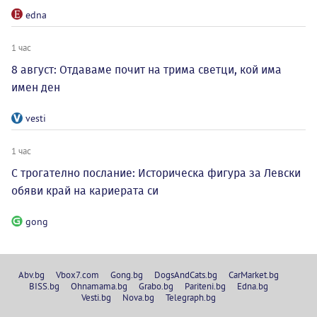
edna
1 час
8 август: Отдаваме почит на трима светци, кой има
имен ден
vesti
1 час
С трогателно послание: Историческа фигура за Левски
обяви край на кариерата си
gong
Abv.bg
Vbox7.com
Gong.bg
DogsAndCats.bg
CarMarket.bg
BISS.bg
Ohnamama.bg
Grabo.bg
Pariteni.bg
Edna.bg
Vesti.bg
Nova.bg
Telegraph.bg