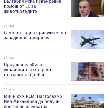
България иска извънредна
помощ от ЕС за
животновъдите
14 часа
Самолет кацна принудително
заради лоша миризма
14 часа
Проучване: 60% от
украинците отхвърлят
отстъпки за Донбас
15 часа
МВнР към РСМ: Настояваме
Ива Михаилова да получи
достъп до адекватна