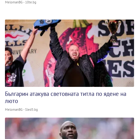
MelomanBG - 10te.bg
Българин атакува световната титла по ядене на
люто
MelomanBG - Sled5.bg