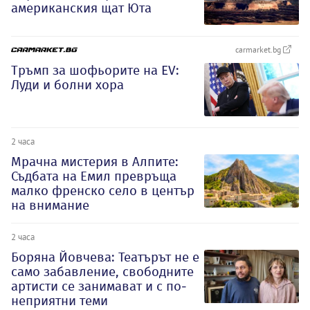
американския щат Юта
carmarket.bg
Тръмп за шофьорите на EV:
Луди и болни хора
2 часа
Мрачна мистерия в Алпите:
Съдбата на Емил превръща
малко френско село в център
на внимание
2 часа
Боряна Йовчева: Театърът не е
само забавление, свободните
артисти се занимават и с по-
неприятни теми