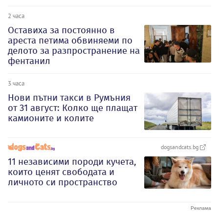
2 часа
Оставиха за постоянно в
ареста петима обвиняеми по
делото за разпространение на
фентанил
3 часа
Нови пътни такси в Румъния
от 31 август: Колко ще плащат
камионите и колите
dogsandcats.bg
11 независими породи кучета,
които ценят свободата и
личното си пространство