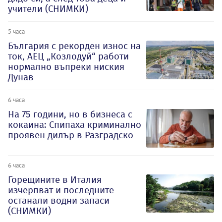
учители (СНИМКИ)
5 часа
България с рекорден износ на
ток, АЕЦ „Козлодуй“ работи
нормално въпреки ниския
Дунав
6 часа
На 75 години, но в бизнеса с
кокаина: Спипаха криминално
проявен дилър в Разградско
6 часа
Горещините в Италия
изчерпват и последните
останали водни запаси
(СНИМКИ)