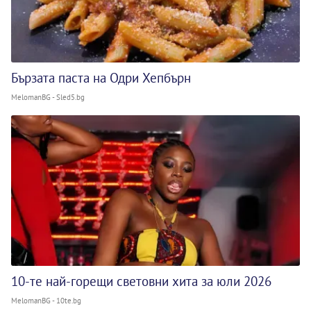
Бързата паста на Одри Хепбърн
MelomanBG - Sled5.bg
10-те най-горещи световни хита за юли 2026
MelomanBG - 10te.bg