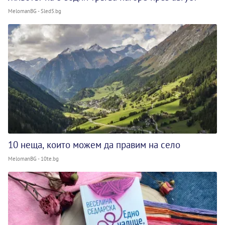
MelomanBG - Sled5.bg
10 неща, които можем да правим на село
MelomanBG - 10te.bg