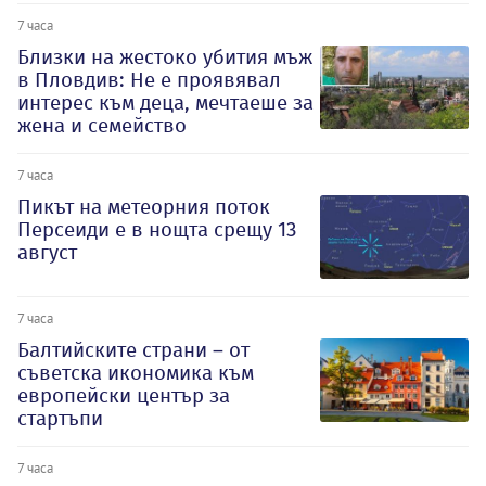
7 часа
Близки на жестоко убития мъж
в Пловдив: Не е проявявал
интерес към деца, мечтаеше за
жена и семейство
7 часа
Пикът на метеорния поток
Персеиди е в нощта срещу 13
август
7 часа
Балтийските страни – от
съветска икономика към
европейски център за
стартъпи
7 часа