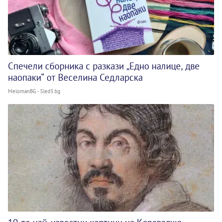
Спечели сборника с разкази „Едно налице, две
наопаки“ от Веселина Седларска
MelomanBG - Sled5.bg