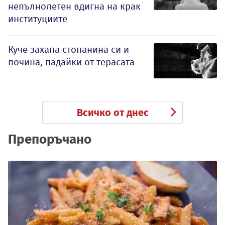
непълнолетен вдигна на крак
институциите
Куче захапа стопанина си и
почина, падайки от терасата
Всичко от днес
Препоръчано