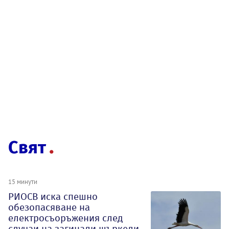
Свят
15 минути
РИОСВ иска спешно
обезопасяване на
електросъоръжения след
случаи на загинали щъркели