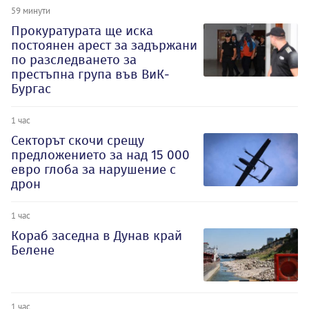
59 минути
Прокуратурата ще иска
постоянен арест за задържани
по разследването за
престъпна група във ВиК-
Бургас
1 час
Секторът скочи срещу
предложението за над 15 000
евро глоба за нарушение с
дрон
1 час
Кораб заседна в Дунав край
Белене
1 час