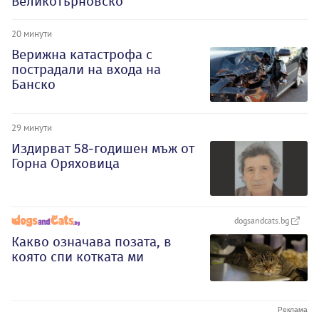
Великотърновско
20 минути
Верижна катастрофа с
пострадали на входа на
Банско
29 минути
Издирват 58-годишен мъж от
Горна Оряховица
dogsandcats.bg
Какво означава позата, в
която спи котката ми