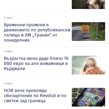
2 часа
Временни промени в
движението по републикански
пътища и АМ „Тракия“ от
понеделник
3 часа
Възрастна жена даде близо 10
000 евро на ало измамници в
Кърджали
3 часа
НОИ вече превежда
обезщетения по Revolut и по
сметки зад граница