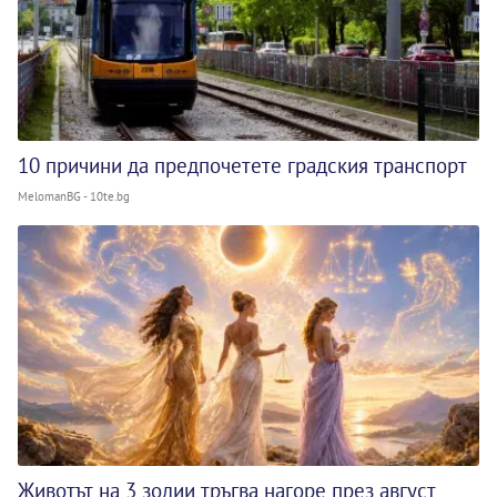
10 причини да предпочетете градския транспорт
MelomanBG - 10te.bg
Животът на 3 зодии тръгва нагоре през август