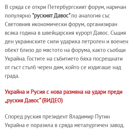
В сряда се откри Петербургският форум, наричан
популярно
"руският Давос"
по аналогия със
Световния икономически форум, организиран
всяка година в швейцарския курорт Давос. Същия
ден украинските сили удариха петролен и военен
обект близо до мястото на форума, както съобщи
Украйна. Гостите на събитието бяха посрещнати
от гъст стълб черен дим, който се издигаше над
града.
Украйна и Русия с нова размяна на удари преди
„руския Давос“ (ВИДЕО)
Според руския президент Владимир Путин
Украйна е поразила в сряда металургичен завод.