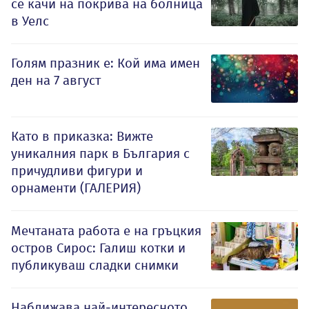
се качи на покрива на болница
в Уелс
Голям празник е: Кой има имен
ден на 7 август
Като в приказка: Вижте
уникалния парк в България с
причудливи фигури и
орнаменти (ГАЛЕРИЯ)
Мечтаната работа е на гръцкия
остров Сирос: Галиш котки и
публикуваш сладки снимки
Наближава най-интересното