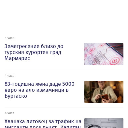
4 часа
Земетресение близо до
турския курортен град
Мармарис
4 часа
83-годишна жена даде 5000
евро на ало измамници в
Бургаско
4 часа
Хванаха литовец за трафик на
мигранти през пункт „Капитан