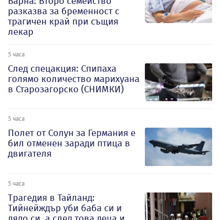
Варна: Второ семейство
разказва за бременност с
трагичен край при същия
лекар
5 часа
След спецакция: Спипаха
голямо количество марихуана
в Старозагорско (СНИМКИ)
5 часа
Полет от Солун за Германия е
бил отменен заради птица в
двигателя
5 часа
Трагедия в Тайланд:
Тийнейждър уби баба си и
дядо си, а след това деца и