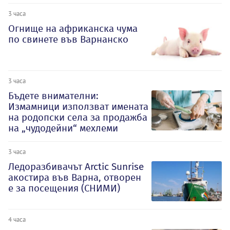
3 часа
Огнище на африканска чума
по свинете във Варнанско
3 часа
Бъдете внимателни:
Измамници използват имената
на родопски села за продажба
на „чудодейни“ мехлеми
3 часа
Ледоразбивачът Arctic Sunrise
акостира във Варна, отворен
е за посещения (СНИМИ)
4 часа