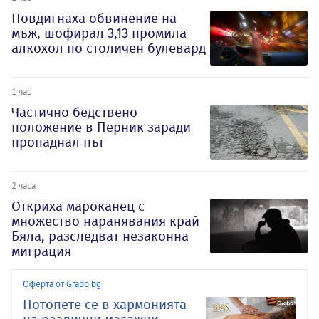
Повдигнаха обвинение на
мъж, шофирал 3,13 промила
алкохол по столичен булевард
1 час
Частично бедствено
положение в Перник заради
пропаднал път
2 часа
Откриха мароканец с
множество наранявания край
Бяла, разследват незаконна
миграция
Оферта от Grabo.bg
Потопете се в хармонията