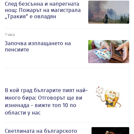
След безсънна и напрегната
нощ: Пожарът на магистрала
„Тракия“ е овладян
7 часа
Започва изплащането на
пенсиите
В кой град българите пият най-
много бира: Отговорът ще ви
изненада - вижте топ 10 по
области у нас
Светлината на българското