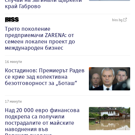
край Габрово
biss.bg
Трето поколение
предприемачи ZARENA: от
семеен локален проект до
международен бизнес
16 минути
Костадинов: Премиерът Радев
се крие зад колективна
безотговорност за „Боташ“
17 минути
Над 20 000 евро финансова
подкрепа са получили
пострадалите от майските
наводнения във