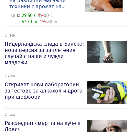
на различни масажни
техники с аромат на..
Цена:
29.50 €
59.00 €
57.70 лв
115.39 лв
2 часа
Нидерландска следа в Банско:
нова версия за заплетения
случай с наши и чужди
младежи
2 часа
Откриват нови лаборатории
за тестове за алкохол и дрога
при шофьори
2 часа
Разследват смъртта на куче в
Ловеч