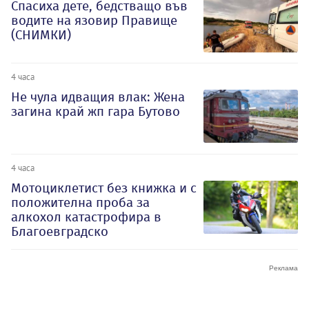
Спасиха дете, бедстващо във
водите на язовир Правище
(СНИМКИ)
4 часа
Не чула идващия влак: Жена
загина край жп гара Бутово
4 часа
Мотоциклетист без книжка и с
положителна проба за
алкохол катастрофира в
Благоевградско