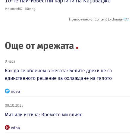
10-те най-известни картини на Караваджо
MelomanBG - 10te.bg
Препоръчано от Content Exchange
Още от мрежата
9 часа
Как да се облечем в жегата: Белите дрехи не са
единственото решение за охлаждане на тялото
nova
08.10.2025
Мит или истина: Времето ми влияе
edna