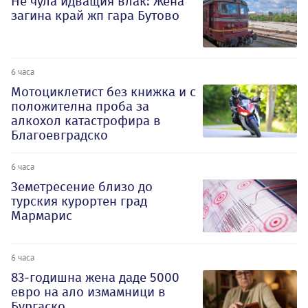
Не чула идващия влак: Жена
загина край жп гара Бутово
6 часа
Мотоциклетист без книжка и с
положителна проба за
алкохол катастрофира в
Благоевградско
6 часа
Земетресение близо до
турския курортен град
Мармарис
6 часа
83-годишна жена даде 5000
евро на ало измамници в
Бургаско