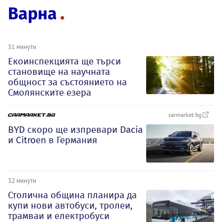
Варна
31 минути
Екоинспекцията ще търси
становище на научната
общност за състоянието на
Смолянските езера
carmarket.bg
BYD скоро ще изпревари Dacia
и Citroеn в Германия
32 минути
Столична община планира да
купи нови автобуси, тролеи,
трамваи и електробуси