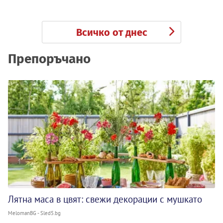
Всичко от днес
Препоръчано
Лятна маса в цвят: свежи декорации с мушкато
MelomanBG - Sled5.bg