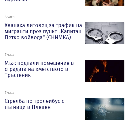
6 часа
Хванаха литовец за трафик на
мигранти през пункт „Капитан
Петко войвода“ (СНИМКА)
7 часа
Мъж подпали помещение в
сградата на кметството в
Тръстеник
7 часа
Стрелба по тролейбус с
пътници в Плевен