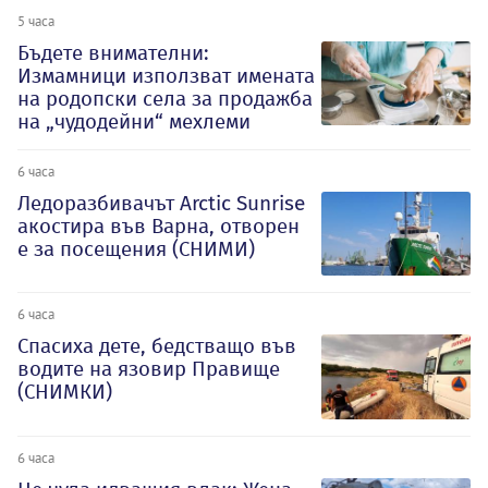
5 часа
Бъдете внимателни:
Измамници използват имената
на родопски села за продажба
на „чудодейни“ мехлеми
6 часа
Ледоразбивачът Arctic Sunrise
акостира във Варна, отворен
е за посещения (СНИМИ)
6 часа
Спасиха дете, бедстващо във
водите на язовир Правище
(СНИМКИ)
6 часа