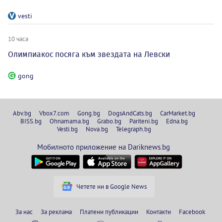
vesti
10 часа
Олимпиакос посяга към звездата на Левски
gong
Abv.bg
Vbox7.com
Gong.bg
DogsAndCats.bg
CarMarket.bg
BISS.bg
Ohnamama.bg
Grabo.bg
Pariteni.bg
Edna.bg
Vesti.bg
Nova.bg
Telegraph.bg
Мобилното приложение на Dariknews.bg
Четете ни в Google News
За нас
За реклама
Платени публикации
Контакти
Facebook