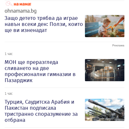
ohnamama.bg
Защо детето трябва да играе
навън всеки ден: Ползи, които
ще ви изненадат
1 час
МОН ще преразгледа
сливането на две
професионални гимназии в
Пазарджик
1 час
Турция, Саудитска Арабия и
Пакистан подписаха
тристранно споразумение за
отбрана