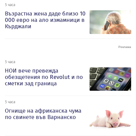
5 часа
Възрастна жена даде близо 10
000 евро на ало измамници в
Кърджали
5 часа
НОИ вече превежда
обезщетения по Revolut и по
сметки зад граница
5 часа
Огнище на африканска чума
по свинете във Варнанско