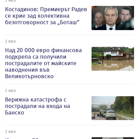
2 часа
Костадинов: Премиерът Радев
се крие зад колективна
безотговорност за „Боташ“
2 часа
Над 20 000 евро финансова
подкрепа са получили
пострадалите от майските
наводнения във
Великотърновско
2 часа
Верижна катастрофа с
пострадали на входа на
Банско
2 часа