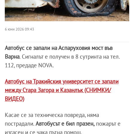
6 юни 2026 09:43
Автобус се запали на Аспаруховия мост във
Варна
. Сигналът е получен в 8 сутринта на тел.
112, предаде NOVA.
Автобус на Тракийския университет се запали
между Стара Загора и Казанлък (СНИМКИ/
ВИДЕО)
Касае се за техническа повреда, няма
пострадали.
Автобусът е бил празен,
пожарът е
изгасен и се чака пътна помощ.