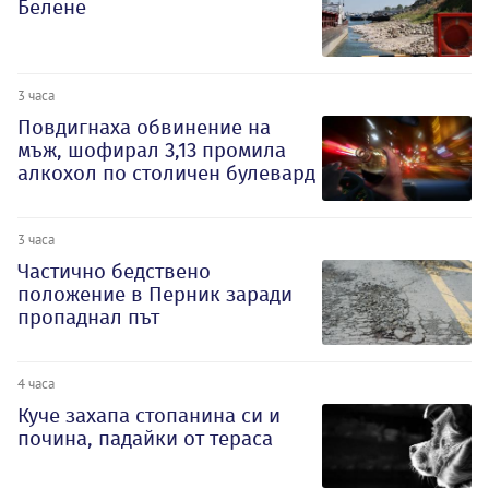
Белене
3 часа
Повдигнаха обвинение на
мъж, шофирал 3,13 промила
алкохол по столичен булевард
3 часа
Частично бедствено
положение в Перник заради
пропаднал път
4 часа
Куче захапа стопанина си и
почина, падайки от тераса