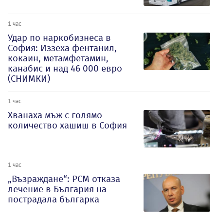
1 час
Удар по наркобизнеса в
София: Иззеха фентанил,
кокаин, метамфетамин,
канабис и над 46 000 евро
(СНИМКИ)
1 час
Хванаха мъж с голямо
количество хашиш в София
1 час
„Възраждане“: РСМ отказа
лечение в България на
пострадала българка