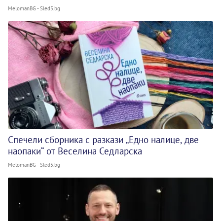
MelomanBG - Sled5.bg
Спечели сборника с разкази „Едно налице, две
наопаки“ от Веселина Седларска
MelomanBG - Sled5.bg