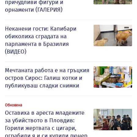
причудливи фигури и
орнаменти (ГАЛЕРИЯ)
Неканени гости: Капибари
обиколиха сградата на
парламента в Бразилия
(ВИДЕО)
Мечтаната работа е на гръцкия
остров Сирос: Галиш котки и
публикуваш сладки снимки
Обновена
Оставиха в ареста младежите
за убийството в Пловдив:
Горили жертвата с цигари,
ограбили я и си купили дюнер