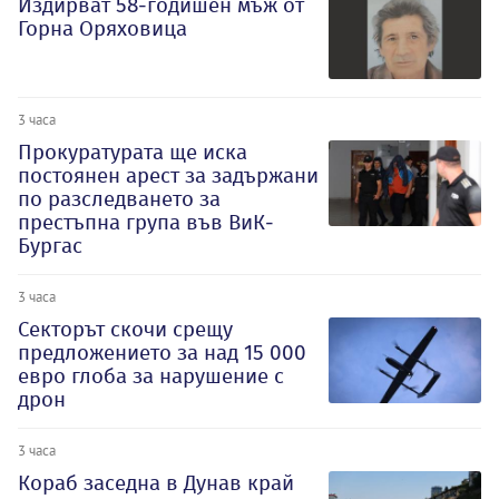
Издирват 58-годишен мъж от
Горна Оряховица
3 часа
Прокуратурата ще иска
постоянен арест за задържани
по разследването за
престъпна група във ВиК-
Бургас
3 часа
Секторът скочи срещу
предложението за над 15 000
евро глоба за нарушение с
дрон
3 часа
Кораб заседна в Дунав край