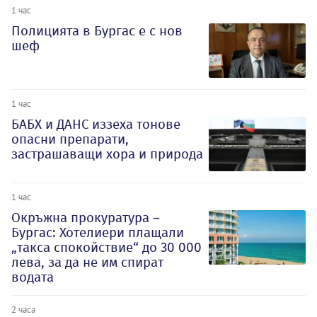
1 час
Полицията в Бургас е с нов
шеф
1 час
БАБХ и ДАНС иззеха тонове
опасни препарати,
застрашаващи хора и природа
1 час
Окръжна прокуратура –
Бургас: Хотелиери плащали
„такса спокойствие“ до 30 000
лева, за да не им спират
водата
2 часа