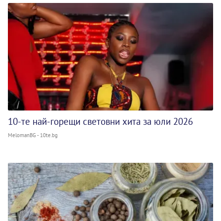
10-те най-горещи световни хита за юли 2026
MelomanBG - 10te.bg