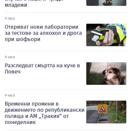
младежи
4 часа
Откриват нови лаборатории
за тестове за алкохол и дрога
при шофьори
4 часа
Разследват смъртта на куче в
Ловеч
4 часа
Временни промени в
движението по републикански
пътища и АМ „Тракия“ от
понеделник