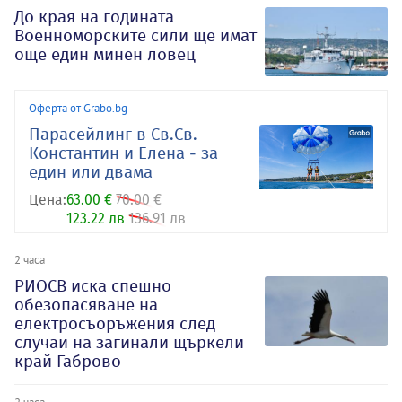
До края на годината
Военноморските сили ще имат
още един минен ловец
Оферта от Grabo.bg
Парасейлинг в Св.Св.
Константин и Елена - за
един или двама
Цена:
63.00 €
70.00 €
123.22 лв
136.91 лв
2 часа
РИОСВ иска спешно
обезопасяване на
електросъоръжения след
случаи на загинали щъркели
край Габрово