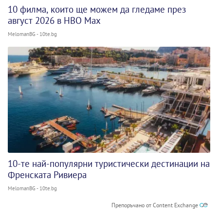
10 филма, които ще можем да гледаме през
август 2026 в HBO Max
MelomanBG - 10te.bg
10-те най-популярни туристически дестинации на
Френската Ривиера
MelomanBG - 10te.bg
Препоръчано от Content Exchange