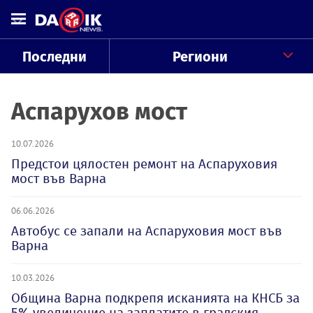
Последни
Региони
Аспарухов мост
10.07.2026
Предстои цялостен ремонт на Аспаруховия
мост във Варна
06.06.2026
Автобус се запали на Аспаруховия мост във
Варна
10.03.2026
Община Варна подкрепя исканията на КНСБ за
5% увеличение на заплатите в градския