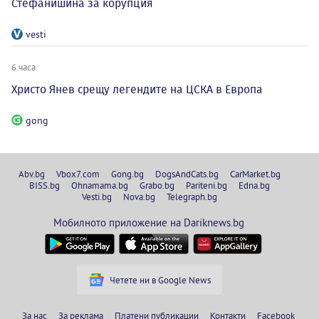
Стефанишина за корупция
vesti
6 часа
Христо Янев срещу легендите на ЦСКА в Европа
gong
Abv.bg
Vbox7.com
Gong.bg
DogsAndCats.bg
CarMarket.bg
BISS.bg
Ohnamama.bg
Grabo.bg
Pariteni.bg
Edna.bg
Vesti.bg
Nova.bg
Telegraph.bg
Мобилното приложение на Dariknews.bg
Четете ни в Google News
За нас
За реклама
Платени публикации
Контакти
Facebook