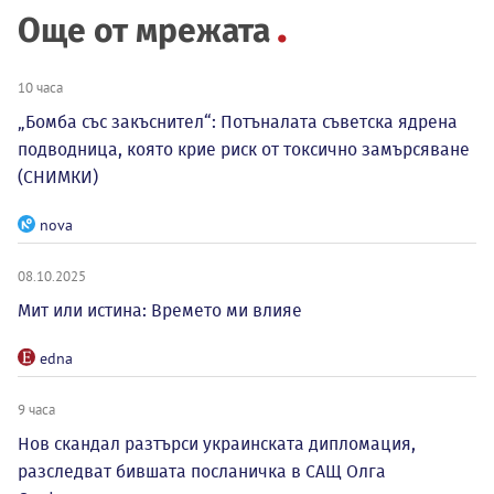
Още от мрежата
10 часа
„Бомба със закъснител“: Потъналата съветска ядрена
подводница, която крие риск от токсично замърсяване
(СНИМКИ)
nova
08.10.2025
Мит или истина: Времето ми влияе
edna
9 часа
Нов скандал разтърси украинската дипломация,
разследват бившата посланичка в САЩ Олга