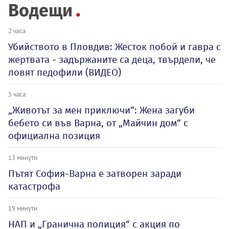
Водещи
2 часа
Убийството в Пловдив: Жесток побой и гавра с
жертвата - задържаните са деца, твърдели, че
ловят педофили (ВИДЕО)
5 часа
„Животът за мен приключи“: Жена загуби
бебето си във Варна, от „Майчин дом“ с
официална позиция
13 минути
Пътят София-Варна е затворен заради
катастрофа
19 минути
НАП и „Гранична полиция“ с акция по