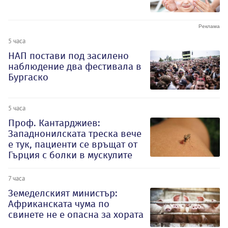
5 часа
НАП постави под засилено
наблюдение два фестивала в
Бургаско
5 часа
Проф. Кантарджиев:
Западнонилската треска вече
е тук, пациенти се връщат от
Гърция с болки в мускулите
7 часа
Земеделският министър:
Африканската чума по
свинете не е опасна за хората