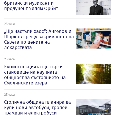
британски музикант и
продуцент Уилям Орбит
23 часа
„Ще настъпи хаос“: Ангелов и
Шарков срещу закриването на
Съвета по цените на
лекарствата
23 часа
Екоинспекцията ще търси
становище на научната
общност за състоянието на
Смолянските езера
23 часа
Столична община планира да
купи нови автобуси, тролеи,
трамваи и електробуси