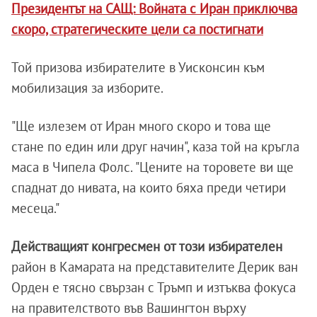
Президентът на САЩ: Войната с Иран приключва
скоро, стратегическите цели са постигнати
Той призова избирателите в Уисконсин към
мобилизация за изборите.
"Ще излезем от Иран много скоро и това ще
стане по един или друг начин", каза той на кръгла
маса в Чипела Фолс. "Цените на торовете ви ще
спаднат до нивата, на които бяха преди четири
месеца."
Действащият конгресмен от този избирателен
район в Камарата на представителите Дерик ван
Орден е тясно свързан с Тръмп и изтъква фокуса
на правителството във Вашингтон върху