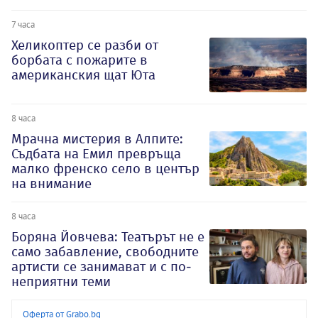
7 часа
Хеликоптер се разби от
борбата с пожарите в
американския щат Юта
8 часа
Мрачна мистерия в Алпите:
Съдбата на Емил превръща
малко френско село в център
на внимание
8 часа
Боряна Йовчева: Театърът не е
само забавление, свободните
артисти се занимават и с по-
неприятни теми
Оферта от Grabo.bg