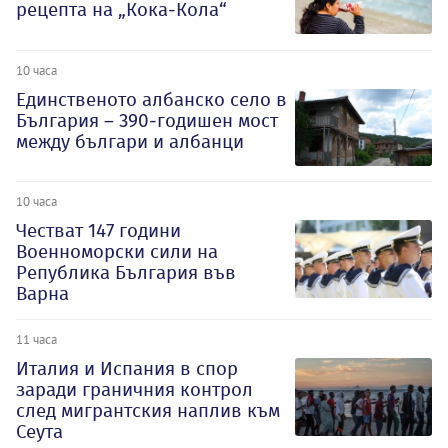
рецепта на „Кока-Кола“
10 часа
Единственото албанско село в
България – 390-годишен мост
между българи и албанци
10 часа
Честват 147 години
Военноморски сили на
Република България във
Варна
11 часа
Италия и Испания в спор
заради граничния контрол
след мигрантския наплив към
Сеута