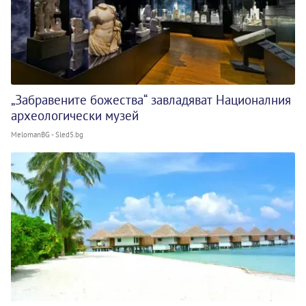
„Забравените божества“ завладяват Националния
археологически музей
MelomanBG - Sled5.bg