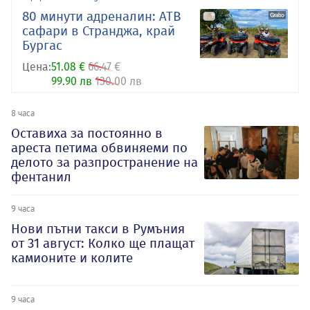
80 минути адреналин: АТB
сафари в Странджа, край
Бургас
Цена:
51.08 €
66.47 €
99.90 лв
130.00 лв
8 часа
Оставиха за постоянно в
ареста петима обвиняеми по
делото за разпространение на
фентанил
9 часа
Нови пътни такси в Румъния
от 31 август: Колко ще плащат
камионите и колите
9 часа