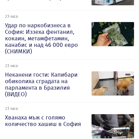
23 часа
Удар по наркобизнеса в
София: Иззеха фентанил,
кокаин, метамфетамин,
канабис и над 46 000 евро
(СНИМКИ)
23 часа
Неканени гости: Капибари
обиколиха сградата на
парламента в Бразилия
(ВИДЕО)
23 часа
Хванаха мъж с голямо
количество хашиш в София