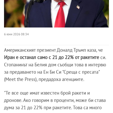
6 юни 2026 08:34
Американският презиент Доналд Тръмп каза, че
Иран е останал само с 21 до 22% от ракетите
си.
Стопанинът на Белия дом съобщи това в интервю
за предаването на Ен Би Си "Среща с пресата"
(Meet the Press), предадоха агенциите.
"Те все още имат известен брой ракети и
дронове. Ако говорим в проценти, може би става
дума за 21 до 22% при ракетите. Това са много