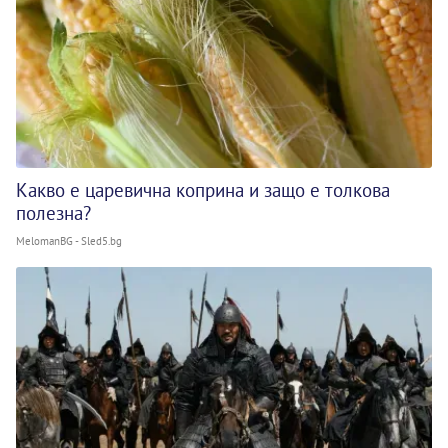
Какво е царевична коприна и защо е толкова
полезна?
MelomanBG - Sled5.bg