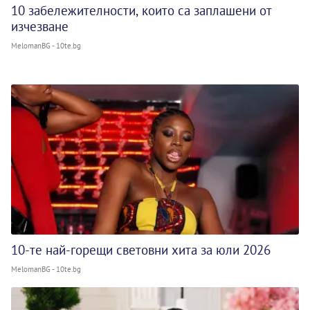
10 забележителности, които са заплашени от
изчезване
MelomanBG - 10te.bg
10-те най-горещи световни хита за юли 2026
MelomanBG - 10te.bg