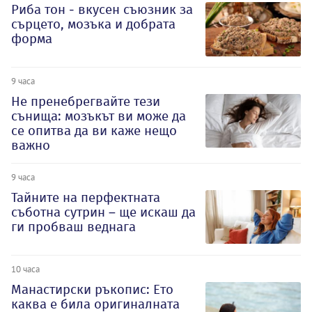
Риба тон - вкусен съюзник за
сърцето, мозъка и добрата
форма
9 часа
Не пренебрегвайте тези
сънища: мозъкът ви може да
се опитва да ви каже нещо
важно
9 часа
Тайните на перфектната
съботна сутрин – ще искаш да
ги пробваш веднага
10 часа
Манастирски ръкопис: Ето
каква е била оригиналната