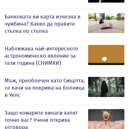
Банковата ви карта изчезна в
чужбина? Какво да правите
стъпка по стъпка
Наближава най-интересното
астрономическо явление за
тази година (СНИМКИ)
Мъж, преоблечен като Смъртта,
се качи на покрива на болница
в Уелс
Защо комарите винаги хапят
точно вас? Учени откриха
отговора