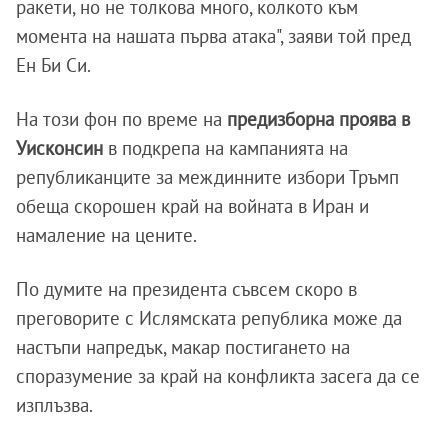
ракети, но не толкова много, колкото към
момента на нашата първа атака", заяви той пред
Ен Би Си.
На този фон по време на
предизборна проява в
Уисконсин
в подкрепа на кампанията на
републиканците за междинните избори Тръмп
обеща скорошен край на войната в Иран и
намаление на цените.
По думите на президента съвсем скоро в
преговорите с Ислямската република може да
настъпи напредък, макар постигането на
споразумение за край на конфликта засега да се
изплъзва.