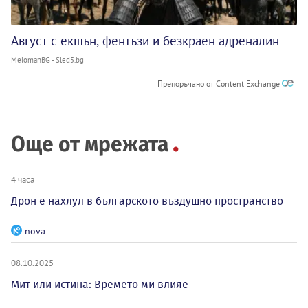
Август с екшън, фентъзи и безкраен адреналин
MelomanBG - Sled5.bg
Препоръчано от Content Exchange
Още от мрежата
4 часа
Дрон е нахлул в българското въздушно пространство
nova
08.10.2025
Мит или истина: Времето ми влияе