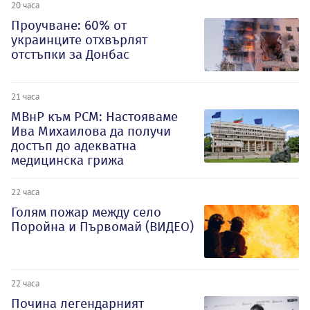
20 часа
Проучване: 60% от
украинците отхвърлят
отстъпки за Донбас
21 часа
МВнР към РСМ: Настояваме
Ива Михаилова да получи
достъп до адекватна
медицинска грижа
22 часа
Голям пожар между село
Поройна и Първомай (ВИДЕО)
22 часа
Почина легендарният