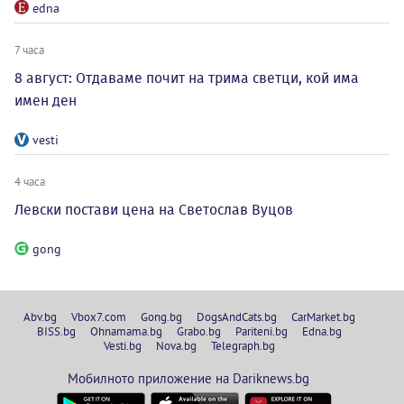
edna
7 часа
8 август: Отдаваме почит на трима светци, кой има
имен ден
vesti
4 часа
Левски постави цена на Светослав Вуцов
gong
Abv.bg
Vbox7.com
Gong.bg
DogsAndCats.bg
CarMarket.bg
BISS.bg
Ohnamama.bg
Grabo.bg
Pariteni.bg
Edna.bg
Vesti.bg
Nova.bg
Telegraph.bg
Мобилното приложение на Dariknews.bg