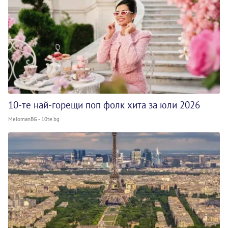
10-те най-горещи поп фолк хита за юли 2026
MelomanBG - 10te.bg