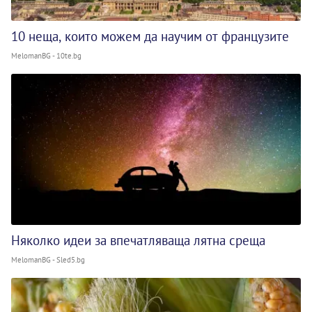
10 неща, които можем да научим от французите
MelomanBG - 10te.bg
Няколко идеи за впечатляваща лятна среща
MelomanBG - Sled5.bg