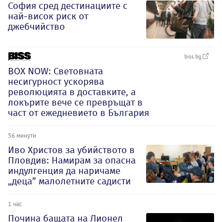
София сред дестинациите с
най-висок риск от
джебчийство
biss.bg
BOX NOW: Световната
несигурност ускорява
революцията в доставките, а
локърите вече се превръщат в
част от ежедневието в България
56 минути
Иво Христов за убийството в
Пловдив: Намирам за опасна
индулгенция да наричаме
„деца” малолетните садисти
1 час
Почина бащата на Лионел