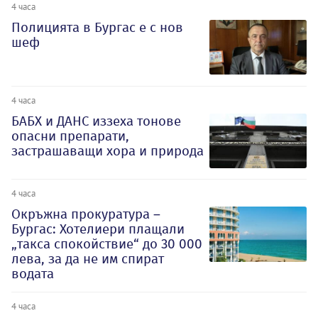
4 часа
Полицията в Бургас е с нов
шеф
4 часа
БАБХ и ДАНС иззеха тонове
опасни препарати,
застрашаващи хора и природа
4 часа
Окръжна прокуратура –
Бургас: Хотелиери плащали
„такса спокойствие“ до 30 000
лева, за да не им спират
водата
4 часа