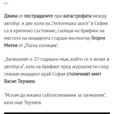
БТА
Двама
от
пострадалите
при
катастрофата
между
автобус и две коли на „Челопешко шосе" в София
са в критично състояние, съобщи на брифинг на
мястото на инцидента старши инспектор
Георги
Митев
от „Пътна полиция".
„Загиналият е 27-годишен мъж, който се е возил в
автобуса“, каза на брифинг пред журналисти след
тежкия инцидент край София
столичният кмет
Васил Терзиев.
"Искам да изкажа съболезнования за загиналия",
каза още Терзиев.