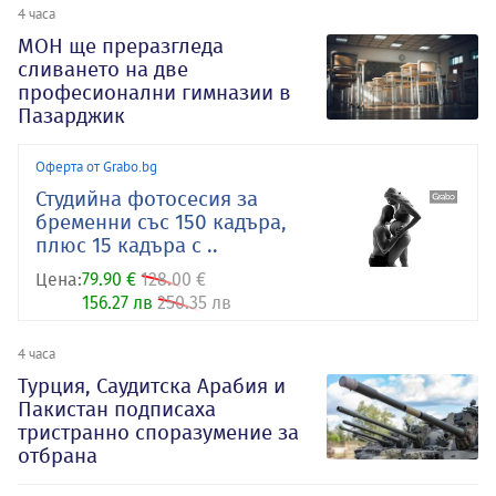
4 часа
МОН ще преразгледа
сливането на две
професионални гимназии в
Пазарджик
Оферта от Grabo.bg
Студийна фотосесия за
бременни със 150 кадъра,
плюс 15 кадъра с ..
Цена:
79.90 €
128.00 €
156.27 лв
250.35 лв
4 часа
Турция, Саудитска Арабия и
Пакистан подписаха
тристранно споразумение за
отбрана