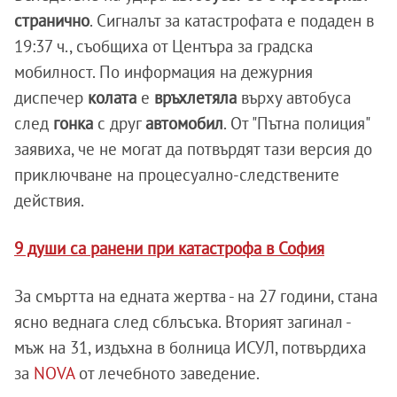
странично
. Сигналът за катастрофата е подаден в
19:37 ч., съобщиха от Центъра за градска
мобилност. По информация на дежурния
диспечер
колата
е
връхлетяла
върху автобуса
след
гонка
с друг
автомобил
. От "Пътна полиция"
заявиха, че не могат да потвърдят тази версия до
приключване на процесуално-следствените
действия.
9 души са ранени при катастрофа в София
За смъртта на едната жертва - на 27 години, стана
ясно веднага след сблъсъка. Вторият загинал -
мъж на 31, издъхна в болница ИСУЛ, потвърдиха
за
NOVA
от лечебното заведение.