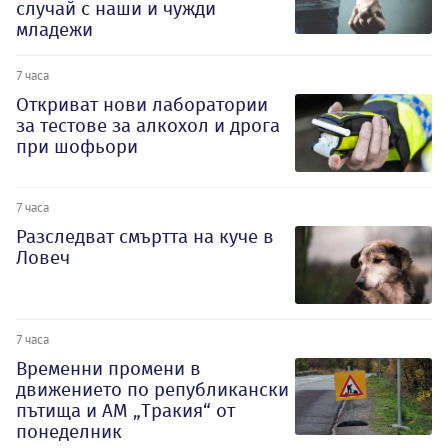
случай с наши и чужди
младежи
7 часа
Откриват нови лаборатории
за тестове за алкохол и дрога
при шофьори
7 часа
Разследват смъртта на куче в
Ловеч
7 часа
Временни промени в
движението по републикански
пътища и АМ „Тракия“ от
понеделник