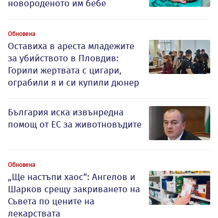
новороденото им бебе
Обновена
Оставиха в ареста младежите
за убийството в Пловдив:
Горили жертвата с цигари,
ограбили я и си купили дюнер
България иска извънредна
помощ от ЕС за животновъдите
Обновена
„Ще настъпи хаос“: Ангелов и
Шарков срещу закриването на
Съвета по цените на
лекарствата