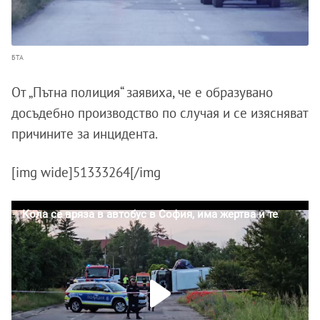
БТА
От „Пътна полиция“ заявиха, че е образувано
досъдебно производство по случая и се изясняват
причините за инцидента.
[img wide]51333264[/img