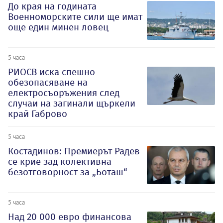
До края на годината
Военноморските сили ще имат
още един минен ловец
5 часа
РИОСВ иска спешно
обезопасяване на
електросъоръжения след
случаи на загинали щъркели
край Габрово
5 часа
Костадинов: Премиерът Радев
се крие зад колективна
безотговорност за „Боташ“
5 часа
Над 20 000 евро финансова