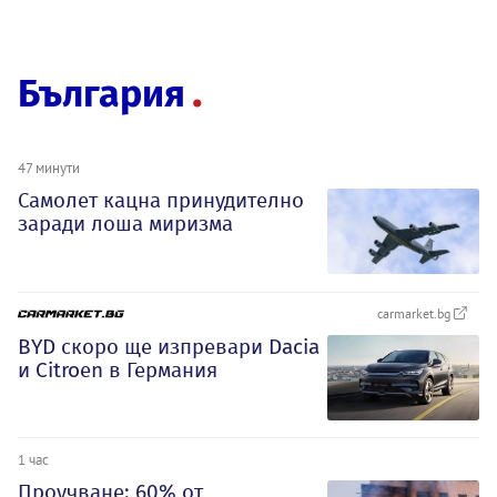
България
47 минути
Самолет кацна принудително
заради лоша миризма
carmarket.bg
BYD скоро ще изпревари Dacia
и Citroеn в Германия
1 час
Проучване: 60% от