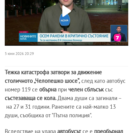
5 юни 2026 20:29
Тежка катастрофа затвори за движение
столичното „Челопешко шосе“,
след като автобус
номер 119 се
обърна
при
челен сблъсък
със
състезаваща се кола.
Двама души са загинали –
на 27 и 31 години. Ранените са най-малко 13
души, съобщиха от "Пътна полиция".
Вследствие на удара
автобусът
се е
преобърнал