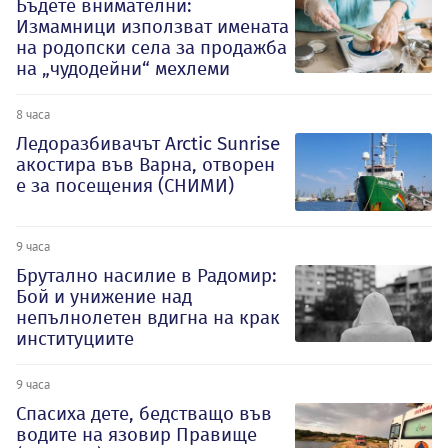
Бъдете внимателни:
Измамници използват имената
на родопски села за продажба
на „чудодейни“ мехлеми
8 часа
Ледоразбивачът Arctic Sunrise
акостира във Варна, отворен
е за посещения (СНИМИ)
9 часа
Брутално насилие в Радомир:
Бой и унижение над
непълнолетен вдигна на крак
институциите
9 часа
Спасиха дете, бедстващо във
водите на язовир Правище