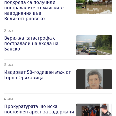
подкрепа са получили
пострадалите от майските
наводнения във
Великотърновско
5 часа
Верижна катастрофа с
пострадали на входа на
Банско
5 часа
Издирват 58-годишен мъж от
Горна Оряховица
6 часа
Прокуратурата ще иска
постоянен арест за задържани