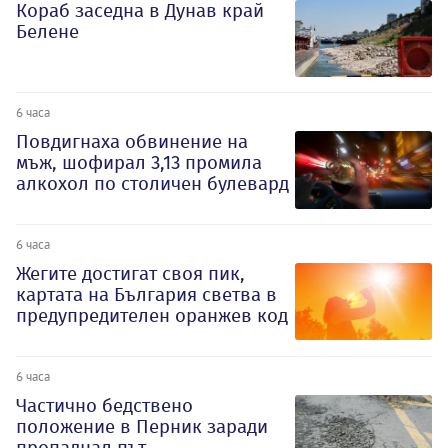
Кораб заседна в Дунав край
Белене
6 часа
Повдигнаха обвинение на
мъж, шофирал 3,13 промила
алкохол по столичен булевард
6 часа
Жегите достигат своя пик,
картата на България светва в
предупредителен оранжев код
6 часа
Частично бедствено
положение в Перник заради
пропаднал път