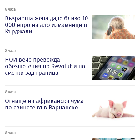
8 часа
Възрастна жена даде близо 10
000 евро на ало измамници в
Кърджали
8 часа
НОИ вече превежда
обезщетения по Revolut и по
сметки зад граница
8 часа
Огнище на африканска чума
по свинете във Варнанско
8 часа