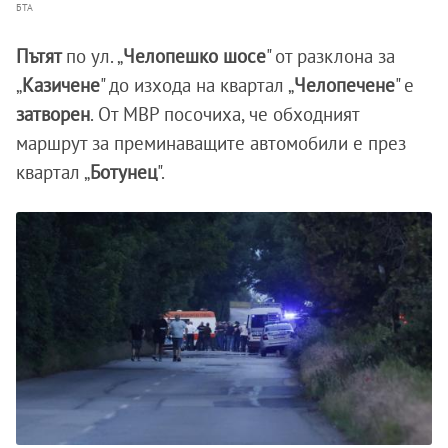
БТА
Пътят
по ул. „
Челопешко шосе
" от разклона за
„
Казичене
" до изхода на квартал „
Челопечене
" е
затворен
. От МВР посочиха, че обходният
маршрут за преминаващите автомобили е през
квартал „
Ботунец
".