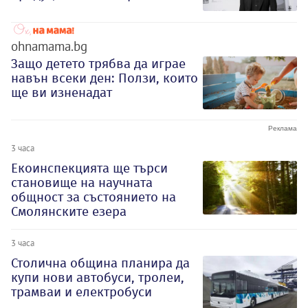
ohnamama.bg
Защо детето трябва да играе
навън всеки ден: Ползи, които
ще ви изненадат
3 часа
Екоинспекцията ще търси
становище на научната
общност за състоянието на
Смолянските езера
3 часа
Столична община планира да
купи нови автобуси, тролеи,
трамваи и електробуси