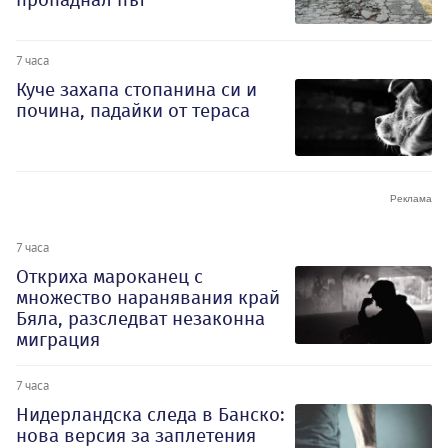
7 часа
Куче захапа стопанина си и
почина, падайки от тераса
7 часа
Откриха мароканец с
множество наранявания край
Бяла, разследват незаконна
миграция
7 часа
Нидерландска следа в Банско:
нова версия за заплетения