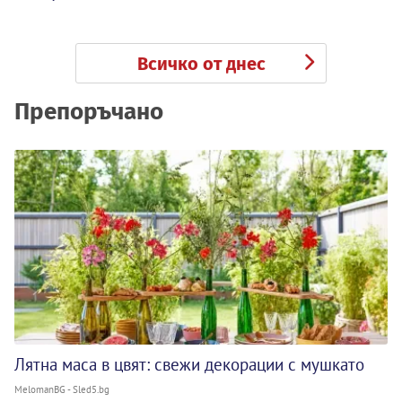
Всичко от днес
Препоръчано
Лятна маса в цвят: свежи декорации с мушкато
MelomanBG - Sled5.bg