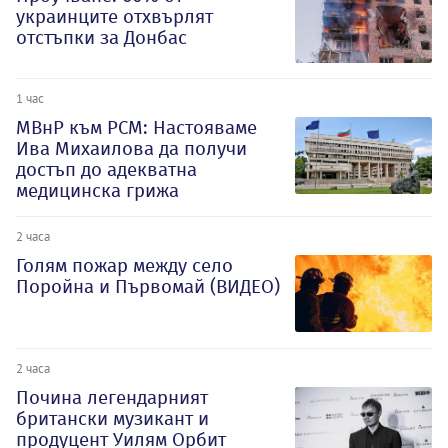
украинците отхвърлят
отстъпки за Донбас
1 час
МВнР към РСМ: Настояваме
Ива Михаилова да получи
достъп до адекватна
медицинска грижа
2 часа
Голям пожар между село
Поройна и Първомай (ВИДЕО)
2 часа
Почина легендарният
британски музикант и
продуцент Уилям Орбит